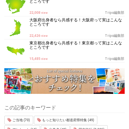
ところです
22,008
Tripα編集部
view
大阪府出身者なら共感する！大阪府って実はこんな
ところです
22,426
Tripα編集部
view
東京都出身者なら共感する！東京都って実はこんな
ところです
15,485
Tripα編集部
view
この記事のキーワード
ご当地 (70)
もっと知りたい都道府県特集 (49)