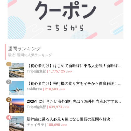
週間ランキング
最近1週間の人気ランキング
1
【初心者向け】はじめて新幹線に乗る人必読！新幹線の乗り方をイチから徹底解説
Tripα編集部
|
1,775,125
view
2
【初心者向け】飛行機の乗り方をイチから徹底解説！（国内線・国際線）
coldbrew
|
218,583
view
3
2026年に行きたい海外旅行先は？海外担当者おすすめランキング
Tripα編集部
|
639,973
view
4
新幹線に乗る人必見★気になる運賃の疑問を解決！
チャイラテ
|
188,698
view