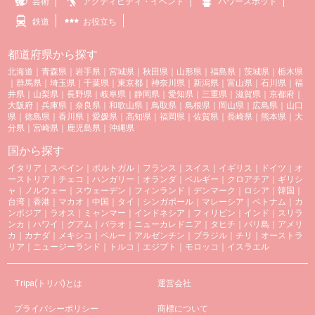
芸術
アクティビティ・イベント
パワースポット
鉄道
お役立ち
都道府県から探す
北海道
｜
青森県
｜
岩手県
｜
宮城県
｜
秋田県
｜
山形県
｜
福島県
｜
茨城県
｜
栃木県
｜
群馬県
｜
埼玉県
｜
千葉県
｜
東京都
｜
神奈川県
｜
新潟県
｜
富山県
｜
石川県
｜
福
井県
｜
山梨県
｜
長野県
｜
岐阜県
｜
静岡県
｜
愛知県
｜
三重県
｜
滋賀県
｜
京都府
｜
大阪府
｜
兵庫県
｜
奈良県
｜
和歌山県
｜
鳥取県
｜
島根県
｜
岡山県
｜
広島県
｜
山口
県
｜
徳島県
｜
香川県
｜
愛媛県
｜
高知県
｜
福岡県
｜
佐賀県
｜
長崎県
｜
熊本県
｜
大
分県
｜
宮崎県
｜
鹿児島県
｜
沖縄県
国から探す
イタリア
｜
スペイン
｜
ポルトガル
｜
フランス
｜
スイス
｜
イギリス
｜
ドイツ
｜
オ
ーストリア
｜
チェコ
｜
ハンガリー
｜
オランダ
｜
ベルギー
｜
クロアチア
｜
ギリシ
ャ
｜
ノルウェー
｜
スウェーデン
｜
フィンランド
｜
デンマーク
｜
ロシア
｜
韓国
｜
台湾
｜
香港
｜
マカオ
｜
中国
｜
タイ
｜
シンガポール
｜
マレーシア
｜
ベトナム
｜
カ
ンボジア
｜
ラオス
｜
ミャンマー
｜
インドネシア
｜
フィリピン
｜
インド
｜
スリラ
ンカ
｜
ハワイ
｜
グアム
｜
パラオ
｜
ニューカレドニア
｜
タヒチ
｜
バリ島
｜
アメリ
カ
｜
カナダ
｜
メキシコ
｜
ペルー
｜
アルゼンチン
｜
ブラジル
｜
チリ
｜
オーストラ
リア
｜
ニュージーランド
｜
トルコ
｜
エジプト
｜
モロッコ
｜
イスラエル
Tripa(トリパ)とは
運営会社
プライバシーポリシー
商標について