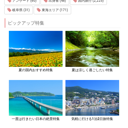
アンケート (60)
出身者 (48)
国内旅行 (2,225)
岐阜県 (31)
東海エリア (171)
ピックアップ特集
夏の国内おすすめ特集
夏は涼しく過ごしたい特集
一度は行きたい日本の絶景特集
気軽に行ける1泊2日旅特集