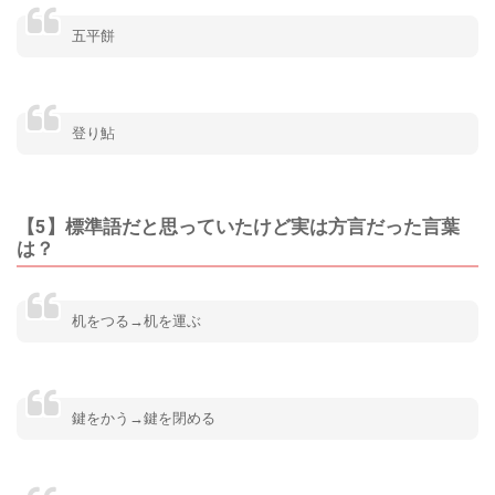
五平餅
登り鮎
【5】標準語だと思っていたけど実は方言だった言葉
は？
机をつる→机を運ぶ
鍵をかう→鍵を閉める