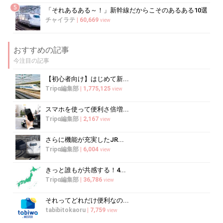
5
「それあるある～！」新幹線だからこそのあるある10選
チャイラテ
|
60,669
view
おすすめの記事
今注目の記事
【初心者向け】はじめて新...
Tripα編集部
|
1,775,125
view
スマホを使って便利さ倍増...
Tripα編集部
|
2,167
view
さらに機能が充実したJR...
Tripα編集部
|
6,004
view
きっと誰もが共感する！4...
Tripα編集部
|
36,786
view
それってどれだけ便利なの...
tabibitokaoru
|
7,759
view