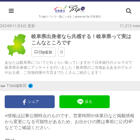
Tripa(トリパ)～旅に＋αを｜powered by 日本旅行
2024年11月6日 更新
11,212 view
岐阜県出身者なら共感する！岐阜県って実は
こんなところです
0
Clip追加
あなたは岐阜県についてどれくらい知っていますか？日本旅行のメルマガで
岐阜県出身者にアンケートを行いました！岐阜県のご当地あるあるやグルメ
やお土産、ご当地自慢や方言までたくさんご紹介します！
Tripα編集部
シェア
送る
※情報は記事公開時点のものです。営業時間や休業日など掲載情報
から変更になる可能性があるため、お出かけの際は事前に公式HP
などでご確認ください。