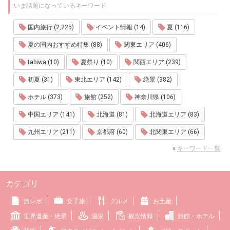
いま話題になっているキーワード
国内旅行 (2,225)
イベント情報 (14)
夏 (116)
夏の国内おすすめ特集 (88)
関東エリア (406)
tabiwa (10)
夏祭り (10)
関西エリア (239)
初夏 (31)
東北エリア (142)
絶景 (382)
ホテル (373)
旅館 (252)
神奈川県 (106)
中国エリア (141)
北海道 (81)
北海道エリア (83)
九州エリア (211)
京都府 (60)
北関東エリア (66)
»
キーワード一覧
カテゴリ
旅レポ
女子旅
グルメ
お土産
世界遺産・絶景
温泉
観光情報
旅館・ホテル