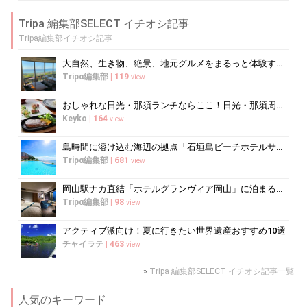
Tripa 編集部SELECT イチオシ記事
Tripa編集部イチオシ記事
大自然、生き物、絶景、地元グルメをまるっと体験する「湘南西エリア」
Tripα編集部
|
119
view
おしゃれな日光・那須ランチならここ！日光・那須周辺のおすすめレストラン10選
Keyko
|
164
view
島時間に溶け込む海辺の拠点「石垣島ビーチホテルサンシャイン」で心ほどけるく...
Tripα編集部
|
681
view
岡山駅ナカ直結「ホテルグランヴィア岡山」に泊まるべき5つの理由
Tripα編集部
|
98
view
アクティブ派向け！夏に行きたい世界遺産おすすめ10選
チャイラテ
|
463
view
»
Tripa 編集部SELECT イチオシ記事一覧
人気のキーワード