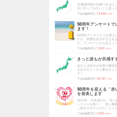
47都道府県の自慢できると
行に行ってみたい！と思っ
Tripα編集部
|
13,068
view
50周年アンケートで
ます！
50周年アンケートでお答え
すが、実際生活の中でどれほ
た。アンケートから見えて
Tripα編集部
|
1,049
view
きっと誰もが共感す
あなたは自分の出身の都道
るあるをたくさん集めまし
す！
Tripα編集部
|
36,781
view
50周年を迎える「
を発表します
2022年、日本旅行の「赤
ンケートを取り、「赤い風
ご紹介させていただくとと
Tripα編集部
|
3,955
view