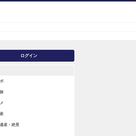
ログイン
ポ
旅
メ
産
遺産・絶景