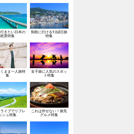
は行きたい日本の
気軽に行ける1泊2日旅
絶景特集
特集
向くまま一人旅特
女子旅に人気のスポッ
集
ト特集
ドライブでリフレ
これは外せない！旅先
ッシュ特集
グルメ特集