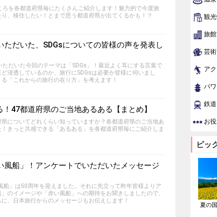
ころを各都道府県毎にたくさんご紹介します！魅力的で今度旅
たり、移住したい！とまで思う都道府県が出てくるかも！？
観光
旅館
いただいた、SDGsについての皆様の声を発表し
芸術
いただいた今回のテーマは「SDGs」！最近よく耳にする言葉で
アク
ど浸透しているのか、旅行にSDGsは必要か皆様に伺いまし
くる「これからの旅行の在り方」を考えます！
パワ
鉄道
る！47都道府県のご当地あるある【まとめ】
お役
府県についてどれくらい知っていますか？各都道府県のご当地あ
た！きっと共感できる「あるある」を各都道府県毎にご紹介しま
ピッ
赤い風船」！アンケートでいただいたメッセージ
い風船」は50周年を迎えました。それに先立って昨年皆様よりア
船」のイメージや「赤い風船」への期待をお聞きしましたので、
もに、日本旅行からのメッセージもお伝えします！
夏の