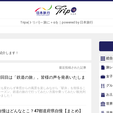
Tripa(トリパ)～旅に＋αを｜powered by 日本旅行
紹介します！
総合
旅レ
最近投稿された記事
女子
の3回目は「鉄道の旅」。皆様の声を発表いたしま
グル
昔も変わらず車窓からの風景を楽しみながら「駅弁」を頬張るこ
シーズン、鉄道の旅ので行ってみたい方面や乗ってみたい観光列
お土
いました！
世界
自慢はどんなとこ？47都道府県自慢【まとめ】
温泉