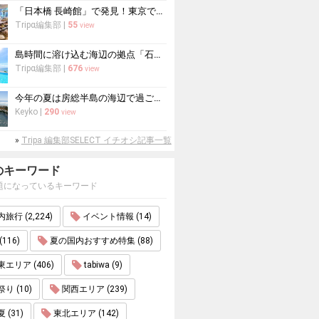
「日本橋 長崎館」で発見！東京で出会う長崎の本場グルメ＆名産品巡り
Tripα編集部
|
55
view
島時間に溶け込む海辺の拠点「石垣島ビーチホテルサンシャイン」で心ほどけるく...
Tripα編集部
|
676
view
今年の夏は房総半島の海辺で過ごす！海水浴におすすめの宿10選
Keyko
|
290
view
»
Tripa 編集部SELECT イチオシ記事一覧
のキーワード
題になっているキーワード
旅行 (2,224)
イベント情報 (14)
(116)
夏の国内おすすめ特集 (88)
エリア (406)
tabiwa (9)
り (10)
関西エリア (239)
 (31)
東北エリア (142)