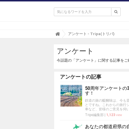

T
アンケート - Tripa(トリパ)
r
i
アンケート
p
a
(
今話題の「アンケート」に関する記事をご
ト
リ
パ
アンケートの記事
)
50周年アンケート
す！
鉄道の旅の醍醐味は、今も
とですね。これからの旅行
車など、皆様のご意見を伺
Tripα編集部
|
1,123
view
あなたの都道府県の