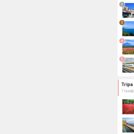
2
3
4
5
Tri
Trip