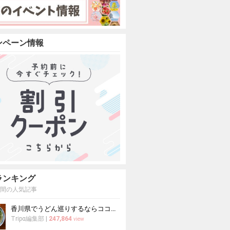
ンペーン情報
ランキング
週間の人気記事
香川県でうどん巡りするならココ！本場の讃岐うどんの名店
Tripα編集部
|
247,864
view