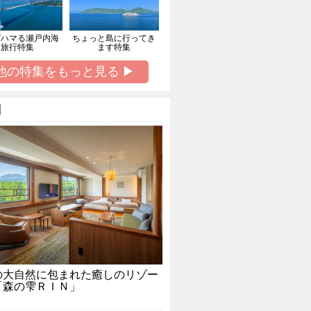
ばハマる瀬戸内海
ちょっと島に行ってき
旅行特集
ます特集
他の特集をもっと見る ▶
】
の大自然に包まれた癒しのリゾー
「森の雫ＲＩＮ」