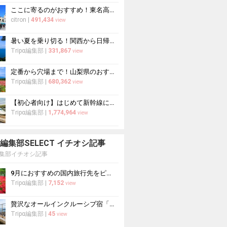
ここに寄るのがおすすめ！東名高速道路・新東名高速道路の充実のSA・PA10選
citron
|
491,434
view
暑い夏を乗り切る！関西から日帰りや1泊2日におすすめの避暑地10選
Tripα編集部
|
331,867
view
定番から穴場まで！山梨県のおすすめ観光スポット37選
Tripα編集部
|
680,362
view
【初心者向け】はじめて新幹線に乗る人必読！新幹線の乗り方をイチから徹底解説
Tripα編集部
|
1,774,964
view
pa 編集部SELECT イチオシ記事
a編集部イチオシ記事
9月におすすめの国内旅行先をピックアップ！山の紅葉絶景や果物狩りも
Tripα編集部
|
7,152
view
贅沢なオールインクルーシブ宿「WASHU BLUE RESORT 風籠」で...
Tripα編集部
|
45
view