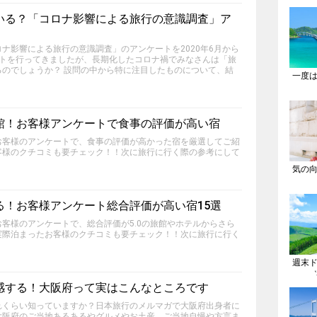
いる？「コロナ影響による旅行の意識調査」ア
ナ影響による旅行の意識調査」のアンケートを2020年6月から
ートを行ってきましたが、長期化したコロナ禍でみなさんは「旅
るのでしょうか？ 設問の中から特に注目したものについて、結
一度
館！お客様アンケートで食事の評価が高い宿
お客様のアンケートで、食事の評価が高かった宿を厳選してご紹
客様のクチコミも要チェック！！次に旅行に行く際の参考にして
気の
る！お客様アンケート総合評価が高い宿15選
客様のアンケートで、総合評価が5.0の旅館やホテルからさら
実際泊まったお客様のクチコミも要チェック！！次に旅行に行く
週末
感する！大阪府って実はこんなところです
れくらい知っていますか？日本旅行のメルマガで大阪府出身者に
大阪府のご当地あるあるやグルメやお土産、ご当地自慢や方言ま