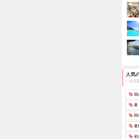
人気
いま話
国内
夏 
関東
夏祭
初夏