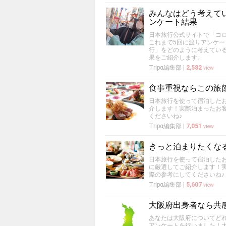
みんなはどう考えて
ンケート結果
日本旅行公式サイトで「コロ
これまで5回に渡りアンケ
行」をどのように考えてい
果をご紹介します。
Tripα編集部
|
2,582
view
食事重視ならこの旅
日本旅行を使って宿泊した
介します！実際泊まったお
くださいね♪
Tripα編集部
|
7,051
view
きっと泊まりたくな
日本旅行を使って宿泊したお
に厳選してご紹介します！
際の参考にしてくださいね♪
Tripα編集部
|
5,607
view
大阪府出身者なら共
あなたは大阪府についてど
アンケートを行いました！