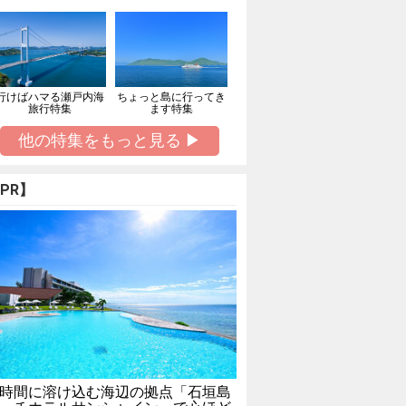
行けばハマる瀬戸内海
ちょっと島に行ってき
旅行特集
ます特集
他の特集をもっと見る ▶
PR】
時間に溶け込む海辺の拠点「石垣島