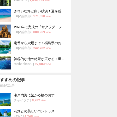
xiaodao3
|
1,838,323
view
きれいな海と白い砂浜！夏を感じる日本全国の絶景ビーチ20選
Tripα編集部
|
171,030
view
2026年に完成の「サグラダ・ファミリア」がすごすぎる！驚異的な工期短縮はなぜ？
Tripα編集部
|
888,959
view
定番から穴場まで！福島県のおすすめ観光スポット30選
Tripα編集部
|
242,762
view
神秘的な池の絶景が広がる！世界遺産忍野八海の見どころと楽しみ方
tabibitokaoru
|
97,083
view
すすめの記事
注目の記事
瀬戸内海に架かる橋のおす...
チャイラテ
|
9,782
view
花畑との美しいコントラス...
Keyko
|
4,240
view