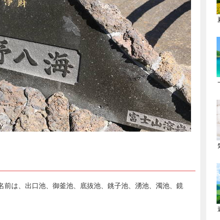
名前は、出口池、御釜池、底抜池、銚子池、湧池、濁池、鏡