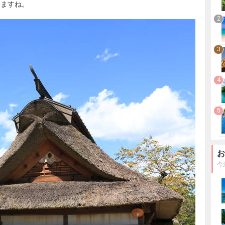
りますね。
2
3
4
5
お
今