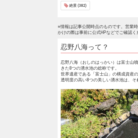
絶景 (382)
※情報は記事公開時点のものです。営業
かけの際は事前に公式HPなどでご確認く
忍野八海って？
忍野八海（おしのはっかい）は富士山
きた8つの湧水池の総称です。
世界遺産である「富士山」の構成資産
透明度の高い8つの美しい湧水池は、そ