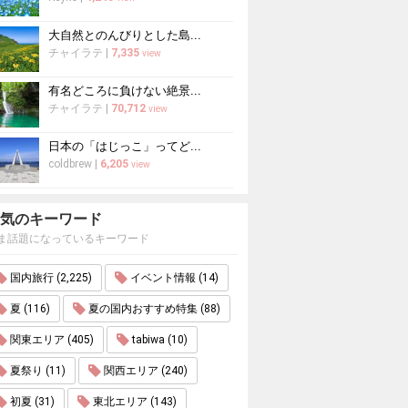
大自然とのんびりとした島...
チャイラテ
|
7,335
view
有名どころに負けない絶景...
チャイラテ
|
70,712
view
日本の「はじっこ」ってど...
coldbrew
|
6,205
view
気のキーワード
ま話題になっているキーワード
国内旅行 (2,225)
イベント情報 (14)
夏 (116)
夏の国内おすすめ特集 (88)
関東エリア (405)
tabiwa (10)
夏祭り (11)
関西エリア (240)
初夏 (31)
東北エリア (143)