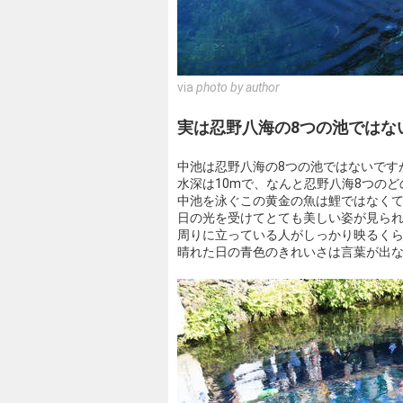
via
photo by author
実は忍野八海の8つの池ではな
中池は忍野八海の8つの池ではないです
水深は10mで、なんと忍野八海8つのど
中池を泳ぐこの黄金の魚は鯉ではなく
日の光を受けてとても美しい姿が見ら
周りに立っている人がしっかり映るく
晴れた日の青色のきれいさは言葉が出