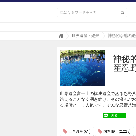

T
世界遺産・絶景
r
i
p
神秘
a
(
産忍
ト
リ
パ
)
世界遺産富士山の構成遺産である忍野
絶えることなく湧き続け、その澄んだ
る場所として人気です。そんな忍野八
送る
世界遺産 (61)
国内旅行 (2,225)