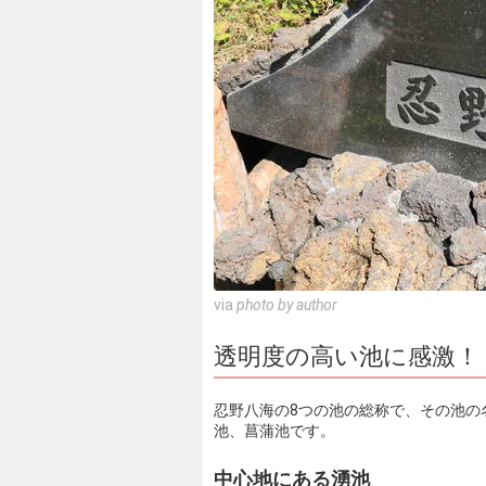
via
photo by author
透明度の高い池に感激！
忍野八海の8つの池の総称で、その池の
池、菖蒲池です。
中心地にある湧池