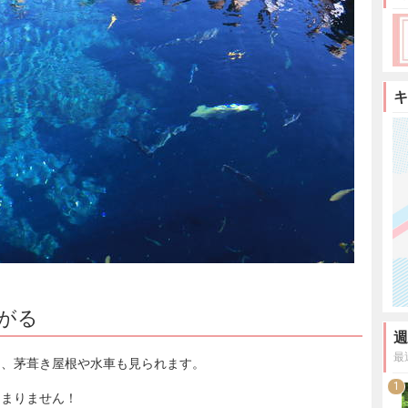
キ
がる
週
最
り、茅葺き屋根や水車も見られます。
1
たまりません！