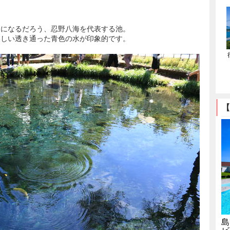
。
とになるだろう、忍野八海を代表する池。
美しい透き通った青色の水が印象的です。
【
島