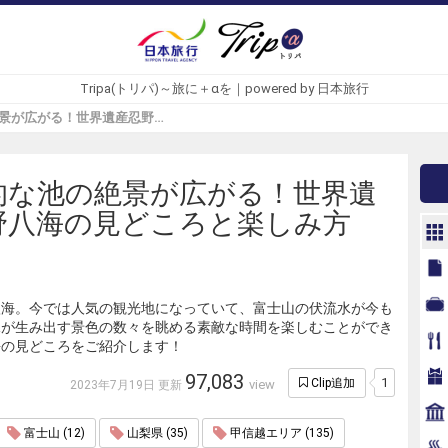
Tripa(トリパ)～旅に＋αを｜powered by 日本旅行
神秘的な池の絶景が広がる！世界遺産忍野八海の見どころと楽しみ方 - Tripa(トリパ)
的な池の絶景が広がる！世界遺
野八海の見どころと楽しみ方
八海。今では人気の観光地になっていて、富士山の伏流水が今も
水が生み出す景色の数々を眺める素敵な時間を楽しむことができ
海の見どころをご紹介します！
97,083
1
Clip追加
view
2023年7月19日 更新
富士山 (12)
山梨県 (35)
甲信越エリア (135)