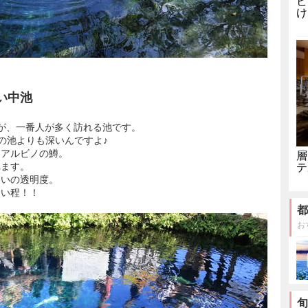
ビ
け
い中池
が、一番人が多く訪れる池です。
の池よりも深いんですよ♪
てアルビノの鱒。
層
テ
れます。
らいの透明度。
ない程！！
都
お
旬