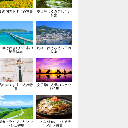
夏の国内おすすめ特集
夏は涼しく過ごしたい
特集
一度は行きたい日本の
気軽に行ける1泊2日旅
絶景特集
特集
気の向くまま一人旅特
女子旅に人気のスポッ
集
ト特集
週末ドライブでリフレ
これは外せない！旅先
ッシュ特集
グルメ特集