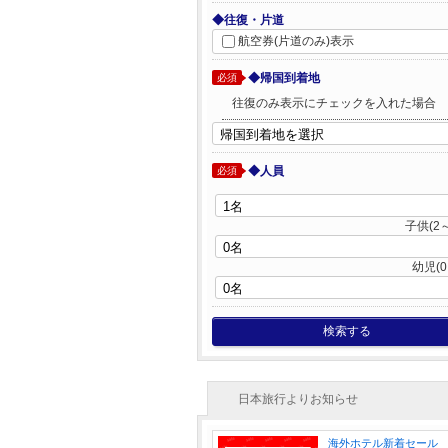
◆往復・片道
航空券(片道のみ)表示
◆帰国到着地
必須
往復のみ表示にチェックを入れた場合
◆人員
必須
子供(2～
幼児(0
検索する
日本旅行よりお知らせ
海外ホテル新着セール