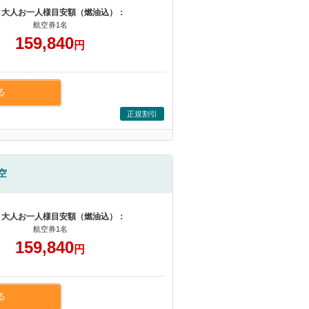
 大人お一人様目安額（燃油込）：
航空券1名
159,840
円
る
正規割引
空
 大人お一人様目安額（燃油込）：
航空券1名
159,840
円
る