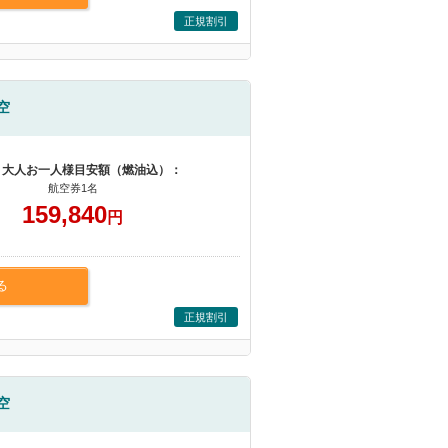
正規割引
空
 大人お一人様目安額（燃油込）：
航空券1名
159,840
円
る
正規割引
空