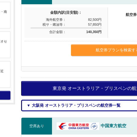
米・南
金額内訳(目安額)：
航空券
海外航空券：
82,500円
税サ・燃油等：
57,850円
合計金額：
140,350円
るオセ
航空券プランを検索す
中近
東京発 オーストラリア・ブリスベンの
▼ 大阪発 オーストラリア・ブリスベンの航空券一覧
中国東方航空
空席あり