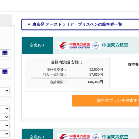
▼ 東京発 オーストラリア・ブリスベンの航空券一覧
中国東方航空
空席あり
金額内訳(目安額)：
航空券
海外航空券：
82,500円
税サ・燃油等：
57,850円
合計金額：
140,350円
航空券プランを検索す
中国東方航空
空席あり