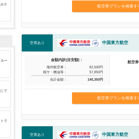
気ホテ
航空券プランを検索す
中国東方航空
空席あり
金額内訳(目安額)：
たヨー
航空券
海外航空券：
82,500円
税サ・燃油等：
57,850円
合計金額：
140,350円
旅にで
航空券プランを検索す
ートで
中国東方航空
空席あり