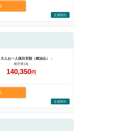
る
正規割引
 大人お一人様目安額（燃油込）：
航空券1名
140,350
円
る
正規割引