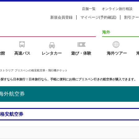
店舗一覧
オンライン旅行相談
新規会員登録
マイページ(予約確認)
割引クー
海外
旅館
高速バス
レンタカー
遊び・体験
海外ツアー
ーストラリア ブリスベンの格安航空券・飛行機チケット
を探すなら日本旅行！日本旅行なら、手軽に便利にお得にブリスベン行きの航空券が購入できます。
 海外航空券
き格安航空券