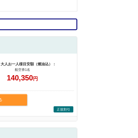
 大人お一人様目安額（燃油込）：
航空券1名
140,350
円
る
正規割引