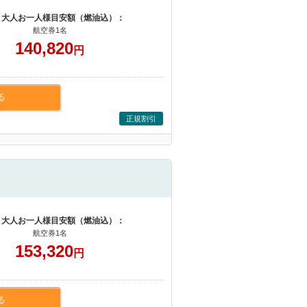
 大人お一人様目安額（燃油込）：
航空券1名
140,820
円
る
正規割引
 大人お一人様目安額（燃油込）：
航空券1名
153,320
円
る