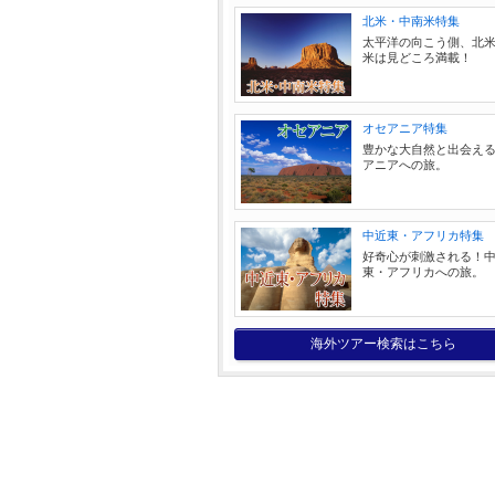
北米・中南米特集
太平洋の向こう側、北
米は見どころ満載！
オセアニア特集
豊かな大自然と出会え
アニアへの旅。
中近東・アフリカ特集
好奇心が刺激される！
東・アフリカへの旅。
海外ツアー検索はこちら