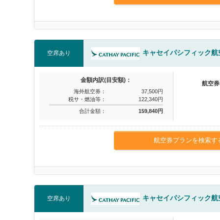
キャセイパシフィック航
空席あり
金額内訳(目安額)：
航空券
海外航空券：
37,500円
税サ・燃油等：
122,340円
合計金額：
159,840円
航空券プランを検索す
キャセイパシフィック航
空席あり