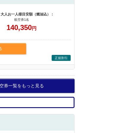
 大人お一人様目安額（燃油込）：
航空券1名
140,350
円
る
正規割引
航空券一覧をもっと見る