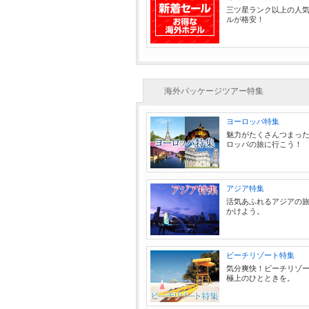
三ツ星ランク以上の人
ルが格安！
海外パッケージツアー特集
ヨーロッパ特集
魅力がたくさんつまっ
ロッパの旅に行こう！
アジア特集
活気あふれるアジアの
かけよう。
ビーチリゾート特集
気分爽快！ビーチリゾ
極上のひとときを。