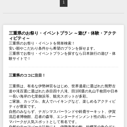
1
三重県のお祭り・イベントプラン ～遊び・体験・アクテ
ィビティ～
三重県のお祭り・イベントを簡単検索！
安い順やこだわり条件から希望のプランを探せます。
三重県でお祭り・イベントプランを探すなら日本旅行の遊び・体
験サイトで！
三重県のココに注目！
三重県は、有名な伊勢神宮をはじめ、世界遺産に選ばれた熊野古
道や滝百選に選ばれた赤目四十八滝、田100選の丸山千枚田や日本
一長い海岸の七里御浜等、観光スポットが多彩。
ご家族、カップル、友人でハイキングなど、楽しめるアクティビ
ティが豊富です。
自然のみならず、ナガシマスパーランドや鈴鹿サーキット、伊賀
流忍者博物館、忍者の森等、エンターテインメント性の高いテー
マパークが人気スポットとして有名です。
自然やテーマパーク以外にも、伊勢海老や鮑、牡蠣等の魚介グル