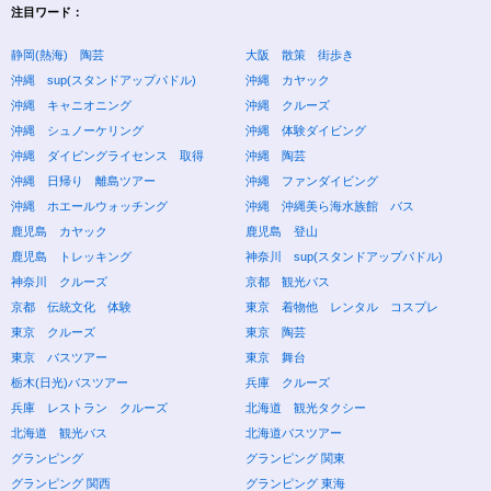
注目ワード：
静岡(熱海) 陶芸
大阪 散策 街歩き
沖縄 sup(スタンドアップパドル)
沖縄 カヤック
沖縄 キャニオニング
沖縄 クルーズ
沖縄 シュノーケリング
沖縄 体験ダイビング
沖縄 ダイビングライセンス 取得
沖縄 陶芸
沖縄 日帰り 離島ツアー
沖縄 ファンダイビング
沖縄 ホエールウォッチング
沖縄 沖縄美ら海水族館 バス
鹿児島 カヤック
鹿児島 登山
鹿児島 トレッキング
神奈川 sup(スタンドアップパドル)
神奈川 クルーズ
京都 観光バス
京都 伝統文化 体験
東京 着物他 レンタル コスプレ
東京 クルーズ
東京 陶芸
東京 バスツアー
東京 舞台
栃木(日光)バスツアー
兵庫 クルーズ
兵庫 レストラン クルーズ
北海道 観光タクシー
北海道 観光バス
北海道バスツアー
グランピング
グランピング 関東
グランピング 関西
グランピング 東海