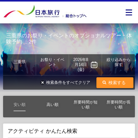
三重県のお祭り・イベントのオプショナルツアー・体
験予約
：2件
お祭り・イベ
2026年8
絞り込みから
三重県
ント
月14日
探す
(金)
検索する
検索条件をすべてクリア
所要時間が短
所要時間が長
安い順
高い順
い順
い順
アクティビティ かんたん検索