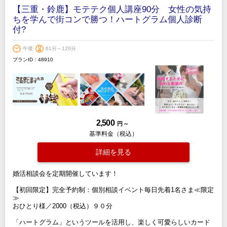
【三重・鈴鹿】モテテク個人講座90分 女性の気持
ちを学んで街コンで勝つ！ハートグラム個人診断
付?
午後
61分～120分
プランID：48910
2,500
円 ～
基準料金（税込）
詳細を見る
婚活相談会を定期開催しています！
【初回限定】完全予約制：個別相談イベント毎日先着1名さま≪限定
≫
おひとり様／2000（税込）９０分
「ハートグラム」というツールを活用し、楽しく可愛らしいカード