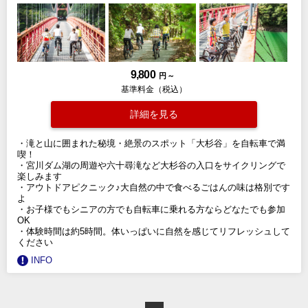
9,800
円 ～
基準料金（税込）
詳細を見る
・滝と山に囲まれた秘境・絶景のスポット「大杉谷」を自転車で満
喫！
・宮川ダム湖の周遊や六十尋滝など大杉谷の入口をサイクリングで
楽しみます
・アウトドアピクニック♪大自然の中で食べるごはんの味は格別です
よ
・お子様でもシニアの方でも自転車に乗れる方ならどなたでも参加
OK
・体験時間は約5時間。体いっぱいに自然を感じてリフレッシュして
ください
INFO