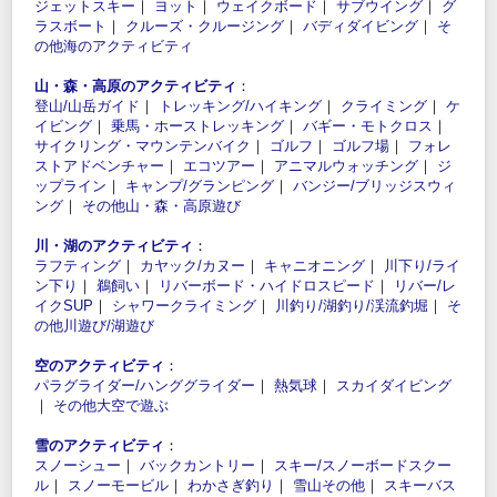
ジェットスキー
｜
ヨット
｜
ウェイクボード
｜
サブウイング
｜
グ
ラスボート
｜
クルーズ・クルージング
｜
バディダイビング
｜
そ
の他海のアクティビティ
山・森・高原のアクティビティ
：
登山/山岳ガイド
｜
トレッキング/ハイキング
｜
クライミング
｜
ケ
イビング
｜
乗馬・ホーストレッキング
｜
バギー・モトクロス
｜
サイクリング・マウンテンバイク
｜
ゴルフ
｜
ゴルフ場
｜
フォレ
ストアドベンチャー
｜
エコツアー
｜
アニマルウォッチング
｜
ジ
ップライン
｜
キャンプ/グランピング
｜
バンジー/ブリッジスウィ
ング
｜
その他山・森・高原遊び
川・湖のアクティビティ
：
ラフティング
｜
カヤック/カヌー
｜
キャニオニング
｜
川下り/ライ
ン下り
｜
鵜飼い
｜
リバーボード・ハイドロスピード
｜
リバー/レ
イクSUP
｜
シャワークライミング
｜
川釣り/湖釣り/渓流釣堀
｜
そ
の他川遊び/湖遊び
空のアクティビティ
：
パラグライダー/ハンググライダー
｜
熱気球
｜
スカイダイビング
｜
その他大空で遊ぶ
雪のアクティビティ
：
スノーシュー
｜
バックカントリー
｜
スキー/スノーボードスクー
ル
｜
スノーモービル
｜
わかさぎ釣り
｜
雪山その他
｜
スキーバス