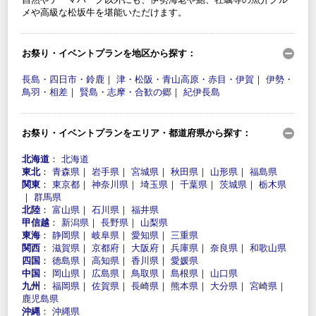
メや高級な松坂牛を堪能いただけます。
お祭り・イベントプランを地区から探す：
長島・四日市・鈴鹿
｜
津・松阪・青山高原・赤目・伊賀
｜
伊勢・
鳥羽・相差
｜
賢島・志摩・合歓の郷
｜
紀伊長島
お祭り・イベントプランをエリア・都道府県から探す：
北海道
：
北海道
東北
：
青森県
｜
岩手県
｜
宮城県
｜
秋田県
｜
山形県
｜
福島県
関東
：
東京都
｜
神奈川県
｜
埼玉県
｜
千葉県
｜
茨城県
｜
栃木県
｜
群馬県
北陸
：
富山県
｜
石川県
｜
福井県
甲信越
：
新潟県
｜
長野県
｜
山梨県
東海
：
静岡県
｜
岐阜県
｜
愛知県
｜
三重県
関西
：
滋賀県
｜
京都府
｜
大阪府
｜
兵庫県
｜
奈良県
｜
和歌山県
四国
：
徳島県
｜
高知県
｜
香川県
｜
愛媛県
中国
：
岡山県
｜
広島県
｜
鳥取県
｜
島根県
｜
山口県
九州
：
福岡県
｜
佐賀県
｜
長崎県
｜
熊本県
｜
大分県
｜
宮崎県
｜
鹿児島県
沖縄
：
沖縄県