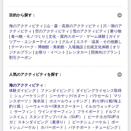
目的から探す：
海のアクティビティ
|
山・森・高原のアクティビティ
|
川・湖のア
クティビティ
|
空のアクティビティ
|
雪のアクティビティ
|
乗り物
|
食べ物・モノづくり
|
文化・屋内スポーツ・ゲーム体験
|
ガイド
ツアー・エンターテイメント
|
グルメ
|
エステ・温泉・その他癒し
|
テーマパーク・博物館・美術館・入場施設
|
伝統文化体験
|
オリ
ジナルプラン
|
お祭り・イベント
|
レンタカー
|
団体向けプラン
|
割引クーポン
人気のアクティビティを探す：
海のアクティビティ
：
体験ダイビング
｜
ファンダイビング
｜
ダイビングライセンス取得
｜
シュノーケリング
｜
シーカヤック/カヌー
｜
パラセール
｜
マリ
ンスポーツ
｜
海水浴
｜
ホエールウォッチング
｜
釣り/釣り船/海上
釣り堀
｜
シーウォーカー/潜水スクーター
｜
イルカウォッチング
｜
サーフィン
｜
ウインドサーフィン
｜
フライボード
｜
ドルフィ
ンスイム
｜
スタンドアップパドル（SUP）
｜
ビーチヨガ/SUPヨ
ガ
｜
スキンダイビング（素潜り）
｜
ビーチシュノーケル
｜
ボー
トシュノーケル
｜
ホバーボード
｜
バナナボート・チュービング
｜