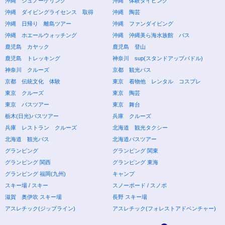
沖縄 シュノーケリング
沖縄 体験ダイビング
沖縄 ダイビングライセンス 取得
沖縄 陶芸
沖縄 日帰り 離島ツアー
沖縄 ファンダイビング
沖縄 ホエールウォッチング
沖縄 沖縄美ら海水族館 バス
鹿児島 カヤック
鹿児島 登山
鹿児島 トレッキング
神奈川 sup(スタンドアップパドル)
神奈川 クルーズ
京都 観光バス
京都 伝統文化 体験
東京 着物他 レンタル コスプレ
東京 クルーズ
東京 陶芸
東京 バスツアー
東京 舞台
栃木(日光)バスツアー
兵庫 クルーズ
兵庫 レストラン クルーズ
北海道 観光タクシー
北海道 観光バス
北海道バスツアー
グランピング
グランピング 関東
グランピング 関西
グランピング 東海
グランピング 福岡(九州)
キャンプ
スキー場 / スキー
スノーボード / スノボ
滋賀 奥伊吹 スキー場
長野 スキー場
アスレチック(ジップライン)
アスレチック(フォレストアドベンチャー)