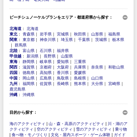
ビーチシュノーケルプランをエリア・都道府県から探す：
北海道
：
北海道
東北
：
青森県
｜
岩手県
｜
宮城県
｜
秋田県
｜
山形県
｜
福島県
関東
：
東京都
｜
神奈川県
｜
埼玉県
｜
千葉県
｜
茨城県
｜
栃木県
｜
群馬県
北陸
：
富山県
｜
石川県
｜
福井県
甲信越
：
新潟県
｜
長野県
｜
山梨県
東海
：
静岡県
｜
岐阜県
｜
愛知県
｜
三重県
関西
：
滋賀県
｜
京都府
｜
大阪府
｜
兵庫県
｜
奈良県
｜
和歌山県
四国
：
徳島県
｜
高知県
｜
香川県
｜
愛媛県
中国
：
岡山県
｜
広島県
｜
鳥取県
｜
島根県
｜
山口県
九州
：
福岡県
｜
佐賀県
｜
長崎県
｜
熊本県
｜
大分県
｜
宮崎県
｜
鹿児島県
沖縄
：
沖縄県
目的から探す：
海のアクティビティ
|
山・森・高原のアクティビティ
|
川・湖のア
クティビティ
|
空のアクティビティ
|
雪のアクティビティ
|
乗り物
|
食べ物・モノづくり
|
文化・屋内スポーツ・ゲーム体験
|
ガイド