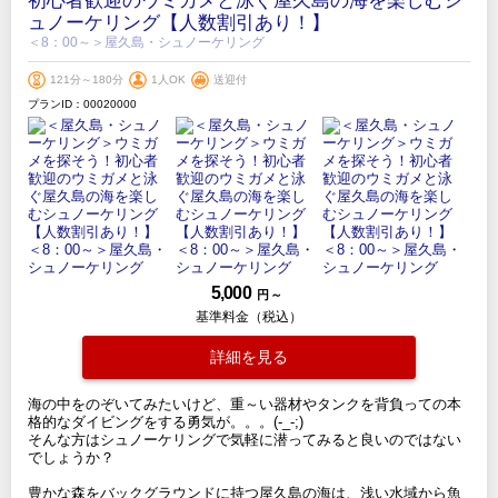
初心者歓迎のウミガメと泳ぐ屋久島の海を楽しむシ
ュノーケリング【人数割引あり！】
＜8：00～＞屋久島・シュノーケリング
121分～180分
1人OK
送迎付
プランID：00020000
5,000
円 ～
基準料金（税込）
詳細を見る
海の中をのぞいてみたいけど、重～い器材やタンクを背負っての本
格的なダイビングをする勇気が。。。(-_-;)
そんな方はシュノーケリングで気軽に潜ってみると良いのではない
でしょうか？
豊かな森をバックグラウンドに持つ屋久島の海は、浅い水域から魚