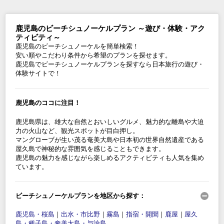
鹿児島のビーチシュノーケルプラン ～遊び・体験・アク
ティビティ～
鹿児島のビーチシュノーケルを簡単検索！
安い順やこだわり条件から希望のプランを探せます。
鹿児島でビーチシュノーケルプランを探すなら日本旅行の遊び・
体験サイトで！
鹿児島のココに注目！
鹿児島県は、雄大な自然とおいしいグルメ、魅力的な離島や大迫
力の火山など、観光スポットが目白押し。
マングローブが生い茂る奄美大島や日本初の世界自然遺産である
屋久島で神秘的な雰囲気を感じることもできます。
鹿児島の魅力を感じながら楽しめるアクティビティも人気を集め
ています。
ビーチシュノーケルプランを地区から探す：
鹿児島・桜島
｜
出水・市比野
｜
霧島
｜
指宿・開聞
｜
鹿屋
｜
屋久
島・種子島・奄美大島・与論島