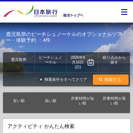
鹿児島県のビーチシュノーケルのオプショナルツア
ー・体験予約
：4件
ビーチシュノ
2026年8
絞り込みから
鹿児島県
ーケル
月16日
探す
(日)
検索する
検索条件をすべてクリア
所要時間が短
所要時間が長
安い順
高い順
い順
い順
アクティビティ かんたん検索