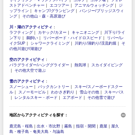
ストアドベンチャー
｜
エコツアー
｜
アニマルウォッチング
｜
ジ
ップライン
｜
キャンプ/グランピング
｜
バンジー/ブリッジスウィ
ング
｜
その他山・森・高原遊び
川・湖のアクティビティ
：
ラフティング
｜
カヤック/カヌー
｜
キャニオニング
｜
川下り/ライ
ン下り
｜
鵜飼い
｜
リバーボード・ハイドロスピード
｜
リバー/レ
イクSUP
｜
シャワークライミング
｜
川釣り/湖釣り/渓流釣堀
｜
そ
の他川遊び/湖遊び
空のアクティビティ
：
パラグライダー/ハンググライダー
｜
熱気球
｜
スカイダイビング
｜
その他大空で遊ぶ
雪のアクティビティ
：
スノーシュー
｜
バックカントリー
｜
スキー/スノーボードスクー
ル
｜
スノーモービル
｜
わかさぎ釣り
｜
雪山その他
｜
スキーバス
｜
レンタルスキー・ボード
｜
エアボード
｜
その他雪で遊び
地区からアクティビティを探す：
鹿児島・桜島
｜
出水・市比野
｜
霧島
｜
指宿・開聞
｜
鹿屋
｜
屋久
島・種子島・奄美大島・与論島