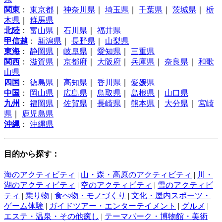
関東
：
東京都
｜
神奈川県
｜
埼玉県
｜
千葉県
｜
茨城県
｜
栃
木県
｜
群馬県
北陸
：
富山県
｜
石川県
｜
福井県
甲信越
：
新潟県
｜
長野県
｜
山梨県
東海
：
静岡県
｜
岐阜県
｜
愛知県
｜
三重県
関西
：
滋賀県
｜
京都府
｜
大阪府
｜
兵庫県
｜
奈良県
｜
和歌
山県
四国
：
徳島県
｜
高知県
｜
香川県
｜
愛媛県
中国
：
岡山県
｜
広島県
｜
鳥取県
｜
島根県
｜
山口県
九州
：
福岡県
｜
佐賀県
｜
長崎県
｜
熊本県
｜
大分県
｜
宮崎
県
｜
鹿児島県
沖縄
：
沖縄県
目的から探す：
海のアクティビティ
|
山・森・高原のアクティビティ
|
川・
湖のアクティビティ
|
空のアクティビティ
|
雪のアクティビ
ティ
|
乗り物
|
食べ物・モノづくり
|
文化・屋内スポーツ・
ゲーム体験
|
ガイドツアー・エンターテイメント
|
グルメ
|
エステ・温泉・その他癒し
|
テーマパーク・博物館・美術