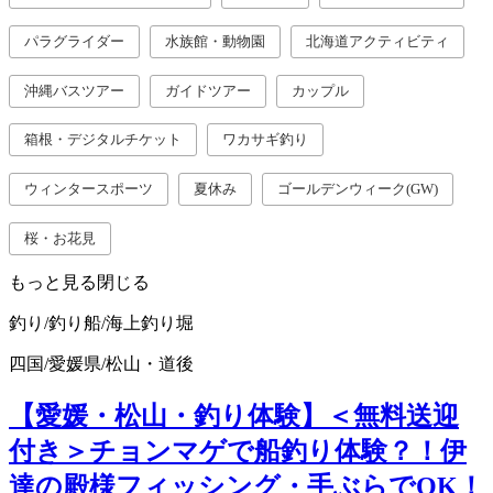
パラグライダー
水族館・動物園
北海道アクティビティ
沖縄バスツアー
ガイドツアー
カップル
箱根・デジタルチケット
ワカサギ釣り
ウィンタースポーツ
夏休み
ゴールデンウィーク(GW)
桜・お花見
もっと見る
閉じる
釣り/釣り船/海上釣り堀
四国
/
愛媛県
/
松山・道後
【愛媛・松山・釣り体験】＜無料送迎
付き＞チョンマゲで船釣り体験？！伊
達の殿様フィッシング・手ぶらでOK！