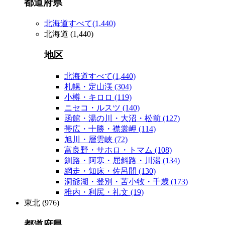
都道府県
北海道すべて
(1,440)
北海道
(1,440)
地区
北海道すべて
(1,440)
札幌・定山渓
(304)
小樽・キロロ
(119)
ニセコ・ルスツ
(140)
函館・湯の川・大沼・松前
(127)
帯広・十勝・襟裳岬
(114)
旭川・層雲峡
(72)
富良野・サホロ・トマム
(108)
釧路・阿寒・屈斜路・川湯
(134)
網走・知床・佐呂間
(130)
洞爺湖・登別・苫小牧・千歳
(173)
稚内・利尻・礼文
(19)
東北
(976)
都道府県