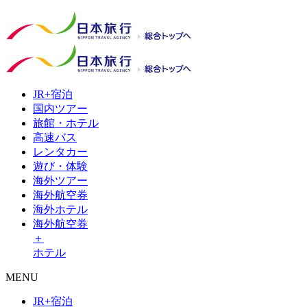
JR+
宿泊
国内
ツアー
旅館・
ホテル
高速
バス
レンタ
カー
遊び・
体験
海外
ツアー
海外
航空券
海外
ホテル
海外航空券
＋
ホテル
MENU
JR+宿泊