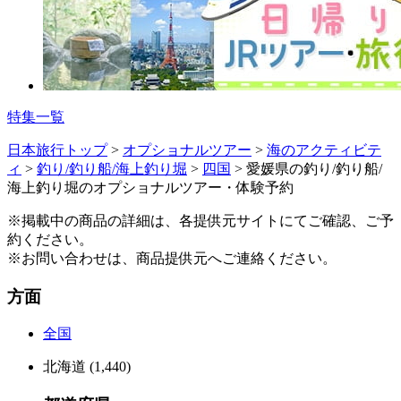
特集一覧
日本旅行トップ
>
オプショナルツアー
>
海のアクティビテ
ィ
>
釣り/釣り船/海上釣り堀
>
四国
>
愛媛県の釣り/釣り船/
海上釣り堀のオプショナルツアー・体験予約
※掲載中の商品の詳細は、各提供元サイトにてご確認、ご予
約ください。
※お問い合わせは、商品提供元へご連絡ください。
方面
全国
北海道
(1,440)