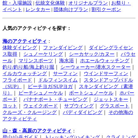
館・入場施設
|
伝統文化体験
|
オリジナルプラン
|
お祭り・
イベント
|
レンタカー
|
団体向けプラン
|
割引クーポン
人気のアクティビティを探す：
海のアクティビティ
：
体験ダイビング
｜
ファンダイビング
｜
ダイビングライセン
ス取得
｜
シュノーケリング
｜
シーカヤック/カヌー
｜
パラセ
ール
｜
マリンスポーツ
｜
海水浴
｜
ホエールウォッチング
｜
釣り/釣り船/海上釣り堀
｜
シーウォーカー/潜水スクーター
｜
イルカウォッチング
｜
サーフィン
｜
ウインドサーフィン
｜
フライボード
｜
ドルフィンスイム
｜
スタンドアップパドル
（SUP）
｜
ビーチヨガ/SUPヨガ
｜
スキンダイビング（素潜
り）
｜
ビーチシュノーケル
｜
ボートシュノーケル
｜
ホバー
ボード
｜
バナナボート・チュービング
｜
ジェットスキー
｜
ヨット
｜
ウェイクボード
｜
サブウイング
｜
グラスボート
｜
クルーズ・クルージング
｜
バディダイビング
｜
その他海の
アクティビティ
山・森・高原のアクティビティ
：
登山/山岳ガイド
｜
トレッキング/ハイキング
｜
クライミング