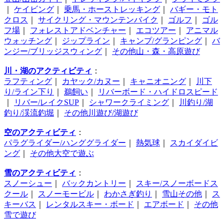
｜
ケイビング
｜
乗馬・ホーストレッキング
｜
バギー・モト
クロス
｜
サイクリング・マウンテンバイク
｜
ゴルフ
｜
ゴル
フ場
｜
フォレストアドベンチャー
｜
エコツアー
｜
アニマル
ウォッチング
｜
ジップライン
｜
キャンプ/グランピング
｜
バ
ンジー/ブリッジスウィング
｜
その他山・森・高原遊び
川・湖のアクティビティ
：
ラフティング
｜
カヤック/カヌー
｜
キャニオニング
｜
川下
り/ライン下り
｜
鵜飼い
｜
リバーボード・ハイドロスピード
｜
リバー/レイクSUP
｜
シャワークライミング
｜
川釣り/湖
釣り/渓流釣堀
｜
その他川遊び/湖遊び
空のアクティビティ
：
パラグライダー/ハンググライダー
｜
熱気球
｜
スカイダイビ
ング
｜
その他大空で遊ぶ
雪のアクティビティ
：
スノーシュー
｜
バックカントリー
｜
スキー/スノーボードス
クール
｜
スノーモービル
｜
わかさぎ釣り
｜
雪山その他
｜
ス
キーバス
｜
レンタルスキー・ボード
｜
エアボード
｜
その他
雪で遊び