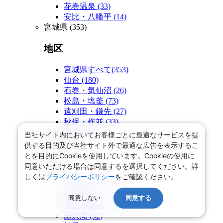
花巻温泉
(33)
安比・八幡平
(14)
宮城県
(353)
地区
宮城県すべて
(353)
仙台
(180)
石巻・気仙沼
(26)
松島・塩釜
(73)
遠刈田・鎌先
(27)
秋保・作並
(33)
鳴子
(14)
当社サイト内においてお客様ごとに最適なサービスを提
秋田県
(163)
供する目的及び当社サイト外で最適な広告を表示するこ
とを目的にCookieを使用しています。Cookieの使用に
地区
同意いただける場合は同意するを選択してください。詳
しくは
プライバシーポリシー
をご確認ください。
秋田県すべて
(163)
秋田
(32)
同意しない
同意する
大湯・湯瀬・大館
(50)
田沢湖
(32)