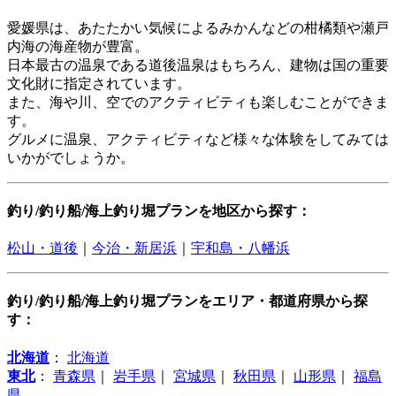
愛媛県は、あたたかい気候によるみかんなどの柑橘類や瀬戸
内海の海産物が豊富。
日本最古の温泉である道後温泉はもちろん、建物は国の重要
文化財に指定されています。
また、海や川、空でのアクティビティも楽しむことができま
す。
グルメに温泉、アクティビティなど様々な体験をしてみては
いかがでしょうか。
釣り/釣り船/海上釣り堀プランを地区から探す：
松山・道後
｜
今治・新居浜
｜
宇和島・八幡浜
釣り/釣り船/海上釣り堀プランをエリア・都道府県から探
す：
北海道
：
北海道
東北
：
青森県
｜
岩手県
｜
宮城県
｜
秋田県
｜
山形県
｜
福島
県