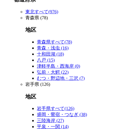
東北すべて
(976)
青森県
(78)
地区
青森県すべて
(78)
青森・浅虫
(16)
十和田湖
(18)
八戸
(15)
津軽半島・西海岸
(0)
弘前・大鰐
(22)
むつ・野辺地・三沢
(7)
岩手県
(126)
地区
岩手県すべて
(126)
盛岡・鶯宿・つなぎ
(38)
三陸海岸
(27)
平泉・一関
(14)