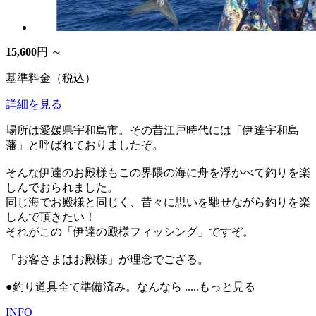
15,600
円 ～
基準料金（税込）
詳細を見る
場所は愛媛県宇和島市。その昔江戸時代には「伊達宇和島
藩」と呼ばれておりましたぞ。
そんな伊達のお殿様もこの界隈の海に舟を浮かべて釣りを楽
しんでおられました。
同じ海でお殿様と同じく、昔々に思いを馳せながら釣りを楽
しんで頂きたい！
それがこの「伊達の殿様フィッシング」ですぞ。
「お客さまはお殿様」が理念でござる。
●釣り道具全て準備済み。なんなら
.....もっと見る
INFO