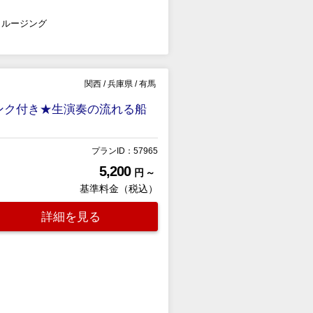
クルージング
関西
/
兵庫県
/
有馬
リンク付き★生演奏の流れる船
プランID：57965
5,200
円 ～
基準料金（税込）
詳細を見る