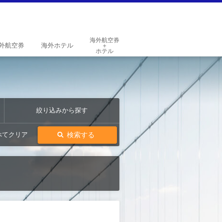
海外航空券
外
航空券
海外
ホテル
＋
ホテル
絞り込みから探す
検索する
べてクリア