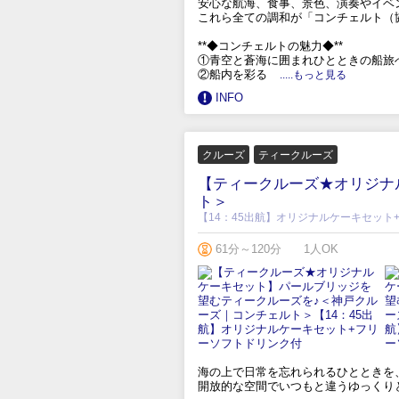
安心な航海、食事、景色、演奏やイベ
これら全ての調和が「コンチェルト（
**◆コンチェルトの魅力◆**
①青空と蒼海に囲まれひとときの船旅
②船内を彩る
.....もっと見る
INFO
クルーズ
ティークルーズ
【ティークルーズ★オリジナ
ト＞
【14：45出航】オリジナルケーキセット
61分～120分
1人OK
海の上で日常を忘れられるひとときを
開放的な空間でいつもと違うゆっくり