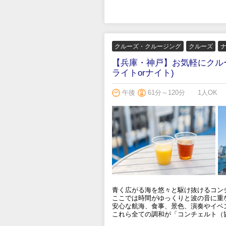
クルーズ・クルージング
クルーズ
【兵庫・神戸】お気軽にクルー
ライトorナイト)
午後
61分～120分
1人OK
青く広がる海を悠々と駆け抜けるコン
ここでは時間がゆっくりと波の音に重
安心な航海、食事、景色、演奏やイベ
これら全ての調和が「コンチェルト（