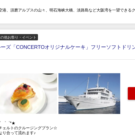
空港、須磨アルプスの山々、明石海峡大橋、淡路島など大阪湾を一望できる
その他お祭り・イベント
クルーズ「CONCERTOオリジナルケーキ」フリーソフトド
゜ ゜゜*★
チェルトのクルージングプラン☆
なり合って流れます♪