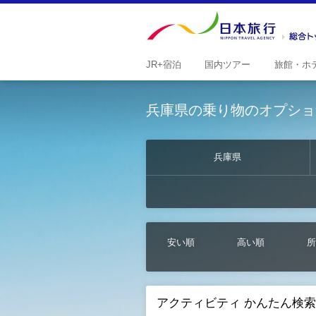
JR+
宿泊
国内
ツアー
旅館・
ホ
兵庫県の乗り物のオプショ
兵庫県
安い順
高い順
所
アクティビティ かんたん検索