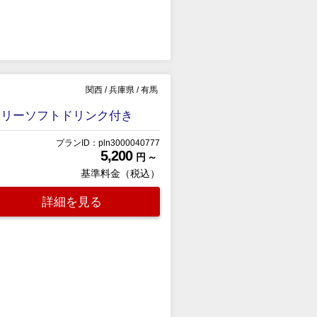
関西
/
兵庫県
/
有馬
フリーソフトドリンク付き
プランID：pln3000040777
5,200
円 ～
基準料金（税込）
詳細を見る