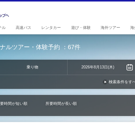
テル
高速
バス
レンタ
カー
遊び・
体験
海外
ツアー
海
ナルツアー・体験予約
：67件
乗り物
2026年8月13日(木)
検索条件をす
要時間が短い順
所要時間が長い順