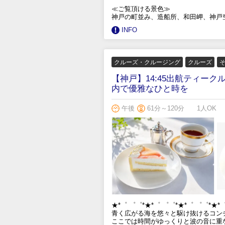
≪ご覧頂ける景色≫
神戸の町並み、造船所、和田岬、神戸
INFO
クルーズ・クルージング
クルーズ
【神戸】14:45出航ティー
内で優雅なひと時を
午後
61分～120分
1人OK
★*゜ ゜゜*★*゜ ゜゜*★*゜ ゜゜*★*
青く広がる海を悠々と駆け抜けるコン
ここでは時間がゆっくりと波の音に重