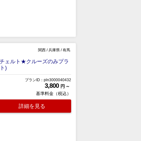
関西
/
兵庫県
/
有馬
チェルト★クルーズのみプラ
ト)
プランID：pln3000040432
3,800
円 ～
基準料金（税込）
詳細を見る