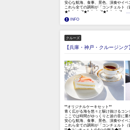
安心な航海、食事、景色、演奏やイベ
これら全ての調和が「コンチェルト（
★*゜ ゜゜*★*゜ ゜゜*★*゜ ゜゜*
.
INFO
クルーズ
【兵庫・神戸・クルージング】
**オリジナルケーキセット**
青く広がる海を悠々と駆け抜けるコン
ここでは時間がゆっくりと波の音に重
安心な航海、食事、景色、演奏やイベ
これら全ての調和が「コンチェルト（
**◆コンチェルトの4つの魅力◆**