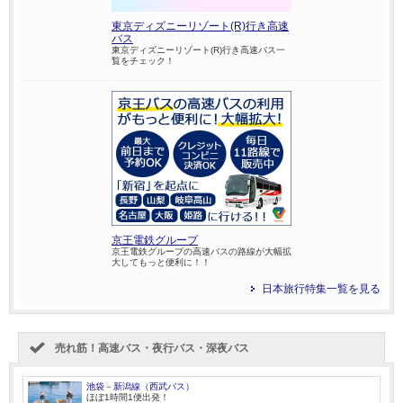
東京ディズニーリゾート(R)行き高速
バス
東京ディズニーリゾート(R)行き高速バス一
覧をチェック！
京王電鉄グループ
京王電鉄グループの高速バスの路線が大幅拡
大してもっと便利に！！
日本旅行特集一覧を見る
売れ筋！高速バス・夜行バス・深夜バス
池袋－新潟線（西武バス）
ほぼ1時間1便出発！