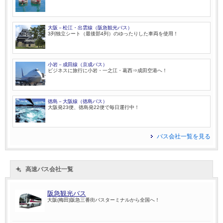
大阪－松江・出雲線（阪急観光バス）
3列独立シート（最後部4列）のゆったりした車両を使用！
小岩－成田線（京成バス）
ビジネスに旅行に小岩・一之江・葛西⇒成田空港へ！
徳島－大阪線（徳島バス）
大阪発23便、徳島発22便で毎日運行中！
バス会社一覧を見る
高速バス会社一覧
阪急観光バス
大阪(梅田)阪急三番街バスターミナルから全国へ！