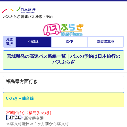
バスぷらざ 高速バス 検索・予約
片道
①路線
②便
③乗降車地
選択
宮城県発の高速バス路線一覧｜バスの予約は日本旅行の
バスぷらざ
福島県方面行き
いわき－仙台線
宮城(仙台)⇒福島(いわき)
新常磐交通
≪購入可能日≫ 1ヶ月前から購入可