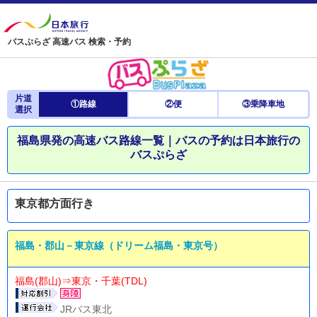
バスぷらざ 高速バス 検索・予約
片道
①路線
②便
③乗降車地
選択
福島県発の高速バス路線一覧｜バスの予約は日本旅行の
バスぷらざ
東京都方面行き
福島・郡山－東京線（ドリーム福島・東京号）
福島(郡山)⇒東京・千葉(TDL)
JRバス東北