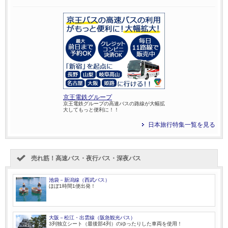
京王電鉄グループ
京王電鉄グループの高速バスの路線が大幅拡
大してもっと便利に！！
日本旅行特集一覧を見る
売れ筋！高速バス・夜行バス・深夜バス
池袋－新潟線（西武バス）
ほぼ1時間1便出発！
大阪－松江・出雲線（阪急観光バス）
3列独立シート（最後部4列）のゆったりした車両を使用！