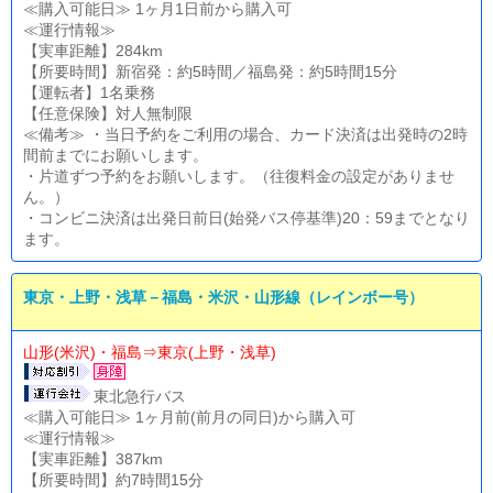
≪購入可能日≫ 1ヶ月1日前から購入可
≪運行情報≫
【実車距離】284km
【所要時間】新宿発：約5時間／福島発：約5時間15分
【運転者】1名乗務
【任意保険】対人無制限
≪備考≫ ・当日予約をご利用の場合、カード決済は出発時の2時
間前までにお願いします。
・片道ずつ予約をお願いします。（往復料金の設定がありませ
ん。）
・コンビニ決済は出発日前日(始発バス停基準)20：59までとなり
ます。
東京・上野・浅草－福島・米沢・山形線（レインボー号）
山形(米沢)・福島⇒東京(上野・浅草)
東北急行バス
≪購入可能日≫ 1ヶ月前(前月の同日)から購入可
≪運行情報≫
【実車距離】387km
【所要時間】約7時間15分