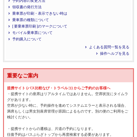
予約内容の変更方法
領収書の発行方法
乗車票が印刷・表示できない時は
乗車票の種類について
[ 要乗車票印刷 ]のマークについて
モバイル乗車票について
予約購入について
よくある質問一覧を見る
操作ヘルプを見る
重要なご案内
提携サイト (バス比較なび・トラベルコ) からご予約のお客様へ
・提携サイトの座席はリアルタイムではありません。空席状況にタイムラ
グがあります。
空席が少ない時に、予約操作を進めてシステムエラーと表示される場合、
満席もしくは男女別座席管理が原因によるものです。別の便のご利用をご
検討ください。
・提携サイトからの遷移は、片道の予約になります。
往復予約はバスぷらざトップから再度検索する必要があります。