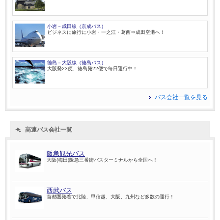
小岩－成田線（京成バス）
ビジネスに旅行に小岩・一之江・葛西⇒成田空港へ！
徳島－大阪線（徳島バス）
大阪発23便、徳島発22便で毎日運行中！
バス会社一覧を見る
高速バス会社一覧
阪急観光バス
大阪(梅田)阪急三番街バスターミナルから全国へ！
西武バス
首都圏発着で北陸、甲信越、大阪、九州など多数の運行！