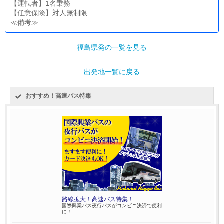
【運転者】1名乗務
【任意保険】対人無制限
≪備考≫
福島県発の一覧を見る
出発地一覧に戻る
おすすめ！高速バス特集
路線拡大！高速バス特集！
国際興業バス夜行バスがコンビニ決済で便利
に！