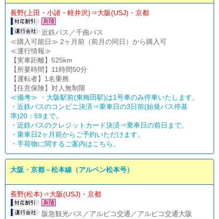
長野(上田・小諸・軽井沢)⇒大阪(USJ)・京都
近鉄バス／千曲バス
≪購入可能日≫ 2ヶ月前（前月の同日）から購入可
≪運行情報≫
【実車距離】525km
【所要時間】11時間50分
【運転者】1名乗務
【任意保険】対人無制限
≪備考≫ ・大阪駅前(東梅田駅)は1号車のみ停車いたします。
・近鉄バスのコンビニ決済⇒乗車日の3日前(始発バス停基
準)20：59まで。
・近鉄バスのクレジットカード決済⇒乗車日の前日まで。
・乗車日2ヶ月前からご予約いただけます。
・
手荷物に関するご案内はこちら。
大阪・京都－松本線（アルペン松本号）
長野(松本)⇒大阪(USJ)・京都
阪急観光バス／アルピコ交通／アルピコ交通大阪