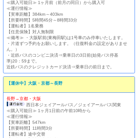
≪購入可能日≫ 1ヶ月前（前月の同日）から購入可
≪運行情報≫
【実車距離】384km～403km
【所要時間】5時間45分～8時間33分
【運転者】1名乗務
【任意保険】対人無制限
≪備考≫ ・大阪駅前(東梅田駅)は1号車のみ停車いたします。
・片道ずつ予約をお願いします。（往復料金の設定がありませ
ん。）
・近鉄バスのコンビニ決済⇒乗車日の3日前(始発バス停基
準)20：59まで。
近鉄バスのクレジットカード決済⇒乗車日の前日まで。
【運休中】大阪・京都～長野
長野→京都・大阪
西日本ジェイアールバス／ジェイアールバス関東
≪購入可能日≫ 1ヶ月1日前の午前10時から
≪運行情報≫
【実車距離】547km
【所要時間】11時間3分
【運転者】途中交替