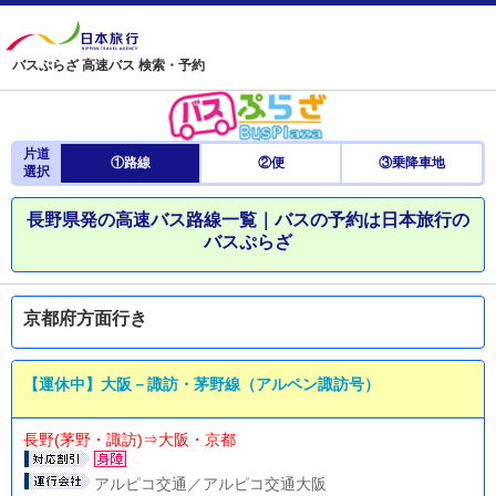
バスぷらざ 高速バス 検索・予約
片道
①路線
②便
③乗降車地
選択
長野県発の高速バス路線一覧｜バスの予約は日本旅行の
バスぷらざ
京都府方面行き
【運休中】大阪－諏訪・茅野線（アルペン諏訪号）
長野(茅野・諏訪)⇒大阪・京都
アルピコ交通／アルピコ交通大阪