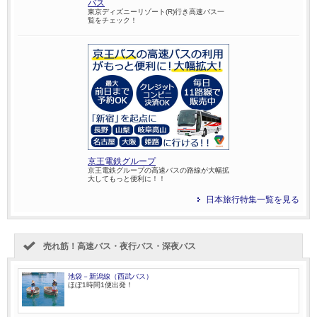
バス
東京ディズニーリゾート(R)行き高速バス一
覧をチェック！
京王電鉄グループ
京王電鉄グループの高速バスの路線が大幅拡
大してもっと便利に！！
日本旅行特集一覧を見る
売れ筋！高速バス・夜行バス・深夜バス
池袋－新潟線（西武バス）
ほぼ1時間1便出発！