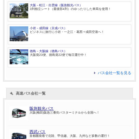
大阪－松江・出雲線（阪急観光バス）
3列独立シート（最後部4列）のゆったりした車両を使用！
小岩－成田線（京成バス）
ビジネスに旅行に小岩・一之江・葛西⇒成田空港へ！
徳島－大阪線（徳島バス）
大阪発23便、徳島発22便で毎日運行中！
バス会社一覧を見る
高速バス会社一覧
阪急観光バス
大阪(梅田)阪急三番街バスターミナルから全国へ！
西武バス
首都圏発着で北陸、甲信越、大阪、九州など多数の運行！