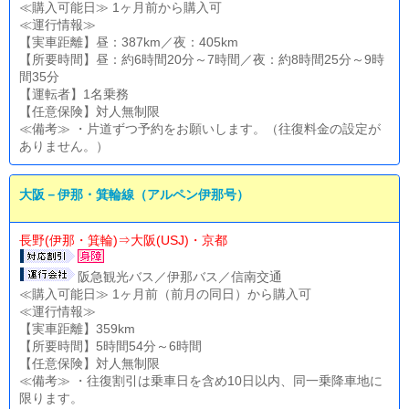
≪購入可能日≫ 1ヶ月前から購入可
≪運行情報≫
【実車距離】昼：387km／夜：405km
【所要時間】昼：約6時間20分～7時間／夜：約8時間25分～9時
間35分
【運転者】1名乗務
【任意保険】対人無制限
≪備考≫ ・片道ずつ予約をお願いします。（往復料金の設定が
ありません。）
大阪－伊那・箕輪線（アルペン伊那号）
長野(伊那・箕輪)⇒大阪(USJ)・京都
阪急観光バス／伊那バス／信南交通
≪購入可能日≫ 1ヶ月前（前月の同日）から購入可
≪運行情報≫
【実車距離】359km
【所要時間】5時間54分～6時間
【任意保険】対人無制限
≪備考≫ ・往復割引は乗車日を含め10日以内、同一乗降車地に
限ります。