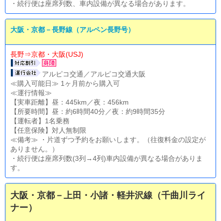
・続行便は座席列数、車内設備が異なる場合があります。
大阪・京都－長野線（アルペン長野号）
長野⇒京都・大阪(USJ)
アルピコ交通／アルピコ交通大阪
≪購入可能日≫ 1ヶ月前から購入可
≪運行情報≫
【実車距離】昼：445km／夜：456km
【所要時間】昼：約6時間40分／夜：約9時間35分
【運転者】1名乗務
【任意保険】対人無制限
≪備考≫ ・片道ずつ予約をお願いします。（往復料金の設定が
ありません。）
・続行便は座席列数(3列→4列)車内設備が異なる場合がありま
す。
大阪・京都－上田・小諸・軽井沢線（千曲川ライ
ナー）