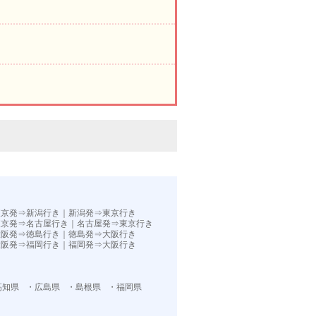
。
東京発⇒新潟行き
｜
新潟発⇒東京行き
東京発⇒名古屋行き
｜
名古屋発⇒東京行き
大阪発⇒徳島行き
｜
徳島発⇒大阪行き
大阪発⇒福岡行き｜
福岡発⇒大阪行き
高知県
・広島県
・島根県
・福岡県