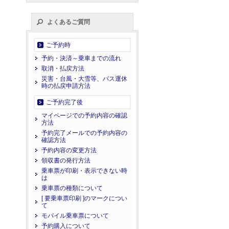
よくあるご質問
ご予約時
予約・決済～乗車までの流れ
取消・払戻方法
災害・台風・大雪等、バス運休
時の払戻申請方法
ご予約完了後
マイページでの予約内容の確認
方法
予約完了メールでの予約内容の
確認方法
予約内容の変更方法
領収書の発行方法
乗車票が印刷・表示できない時
は
乗車票の種類について
[ 要乗車票印刷 ]のマークについ
て
モバイル乗車票について
予約購入について