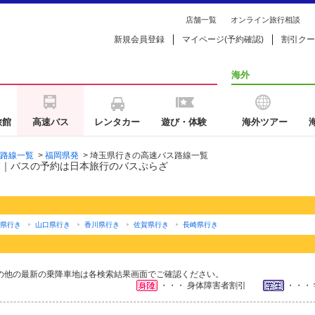
店舗一覧
オンライン旅行相談
新規会員登録
マイページ(予約確認)
割引クー
海外
旅館
高速バス
レンタカー
遊び・体験
海外ツアー
路線一覧
>
福岡県発
>
埼玉県行きの高速バス路線一覧
覧｜バスの予約は日本旅行のバスぷらざ
県行き
山口県行き
香川県行き
佐賀県行き
長崎県行き
の他の最新の乗降車地は各検索結果画面でご確認ください。
・・・ 身体障害者割引
・・・