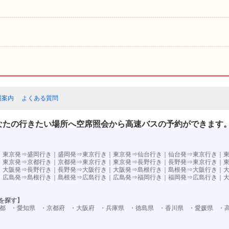
場案内
よくある質問
なたの行きたい場所へ空席照会から高速バスの予約ができます
）
｜
東京発⇒盛岡行き
｜
盛岡発⇒東京行き
｜
東京発⇒仙台行き
｜
仙台発⇒東京行き
｜
｜
東京発⇒京都行き
｜
京都発⇒東京行き
｜
東京発⇒長野行き
｜
長野発⇒東京行き
｜
｜
大阪発⇒長野行き
｜
長野発⇒大阪行き
｜
大阪発⇒島根行き
｜
島根発⇒大阪行き
｜
｜
広島発⇒島根行き
｜
島根発⇒広島行き
｜
広島発⇒福岡行き
｜
福岡発⇒広島行き
｜
を探す】
都
・愛知県
・京都府
・大阪府
・兵庫県
・徳島県
・香川県
・愛媛県
・