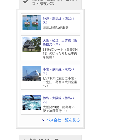
ス・深夜バス
池袋－新潟線（西武バ
ス）
ほぼ1時間1便出発！
大阪－松江・出雲線（阪
急観光バス）
3列独立シート（最後部4
列）のゆったりした車両
を使用！
小岩－成田線（京成バ
ス）
ビジネスに旅行に小岩・
一之江・葛西⇒成田空港
へ！
徳島－大阪線（徳島バ
ス）
大阪発23便、徳島発22
便で毎日運行中！
バス会社一覧を見る