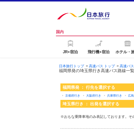
国内
JR+宿泊
飛行機+宿泊
ホテル・
日本旅行トップ
>
高速バス トップ
>
高速バス
福岡県発の埼玉県行き高速バス路線一
福岡県発 ： 行先を選択する
京都府行き
大阪府行き
兵庫県行き
広島
埼玉県行き ： 出発を選択する
※おもな乗降車地のみ表記しております。そ