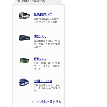
高速バス会社一覧
阪急観光バス
大阪(梅田)阪急三番街バ
スターミナルから全国
へ！
西武バス
首都圏発着で北陸、甲信
越、大阪、九州など多数
の運行！
近鉄バス
大阪・京都・神戸の主要
ターミナルから、全国各
地へ！
中国ＪＲバス
広島を主要ターミナルと
し、全国各地へ好評運行
中！
バス会社一覧を見る