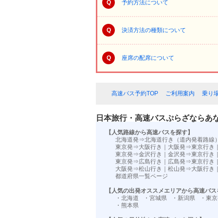
Q
予約方法について
Q
決済方法の種類について
Q
座席の配席について
高速バス予約TOP
ご利用案内
乗り
日本旅行・高速バスぷらざならあ
【人気路線から高速バスを探す】
北海道発⇒北海道行き（道内発着路線
東京発⇒大阪行き
｜
大阪発⇒東京行き
東京発⇒金沢行き
｜
金沢発⇒東京行き
東京発⇒広島行き
｜
広島発⇒東京行き
大阪発⇒松山行き
｜
松山発⇒大阪行き
都道府県一覧ページ
【人気の出発オススメエリアから高速バス
・北海道
・宮城県
・新潟県
・東京
・熊本県