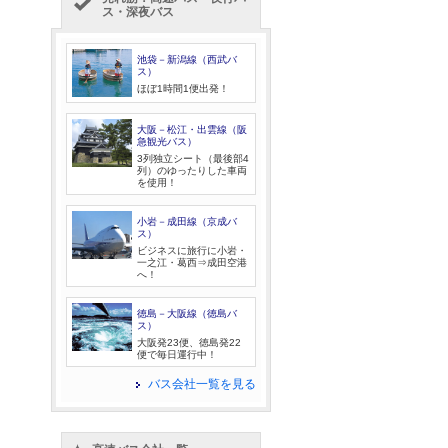
ス・深夜バス
池袋－新潟線（西武バ
ス）
ほぼ1時間1便出発！
大阪－松江・出雲線（阪
急観光バス）
3列独立シート（最後部4
列）のゆったりした車両
を使用！
小岩－成田線（京成バ
ス）
ビジネスに旅行に小岩・
一之江・葛西⇒成田空港
へ！
徳島－大阪線（徳島バ
ス）
大阪発23便、徳島発22
便で毎日運行中！
バス会社一覧を見る