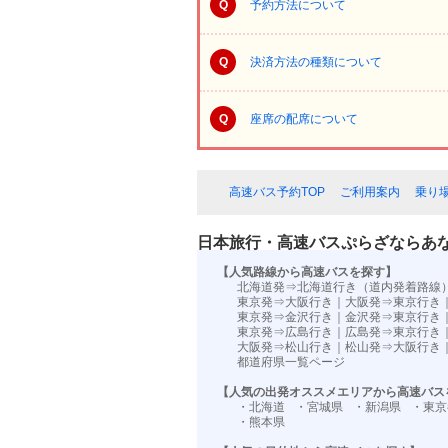
Q
予約方法について
Q
決済方法の種類について
Q
座席の配席について
高速バス予約TOP
ご利用案内
乗り
日本旅行・高速バスぷらざならあ
【人気路線から高速バスを探す】
北海道発⇒北海道行き（道内発着路線
東京発⇒大阪行き
｜
大阪発⇒東京行き
東京発⇒金沢行き
｜
金沢発⇒東京行き
東京発⇒広島行き
｜
広島発⇒東京行き
大阪発⇒松山行き
｜
松山発⇒大阪行き
都道府県一覧ページ
【人気の出発オススメエリアから高速バス
・北海道
・宮城県
・新潟県
・東京
・熊本県