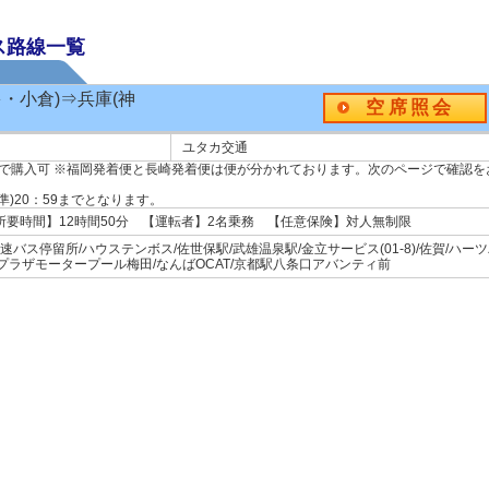
ス路線一覧
多・小倉)⇒兵庫(神
空席照会
ユタカ交通
まで購入可 ※福岡発着便と長崎発着便は便が分かれております。次のページで確認を
)20：59までとなります。
【所要時間】12時間50分 【運転者】2名乗務 【任意保険】対人無制限
高速バス停留所/ハウステンボス/佐世保駅/武雄温泉駅/金立サービス(01-8)/佐賀/ハー
J/プラザモータープール梅田/なんばOCAT/京都駅八条口アバンティ前