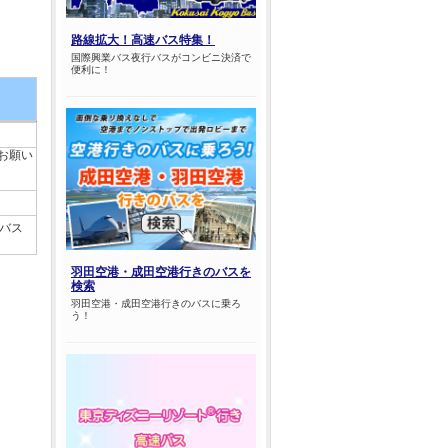
路線拡大！高速バス特集！
国際興業バス夜行バスがコンビニ決済で
便利に！
お願い
ツバス
羽田空港・成田空港行きのバスを
検索
羽田空港・成田空港行きのバスに乗ろ
う！