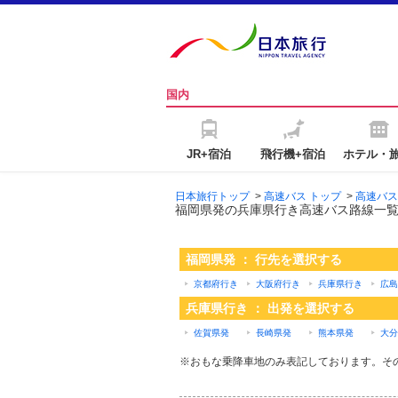
国内
JR+宿泊
飛行機+宿泊
ホテル・
日本旅行トップ
>
高速バス トップ
>
高速バス
福岡県発の兵庫県行き高速バス路線一
福岡県発 ： 行先を選択する
京都府行き
大阪府行き
兵庫県行き
広島
兵庫県行き ： 出発を選択する
佐賀県発
長崎県発
熊本県発
大分
※おもな乗降車地のみ表記しております。そ