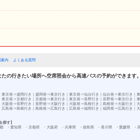
場案内
よくある質問
なたの行きたい場所へ空席照会から高速バスの予約ができます
）
｜
東京発⇒盛岡行き
｜
盛岡発⇒東京行き
｜
東京発⇒仙台行き
｜
仙台発⇒東京行き
｜
｜
東京発⇒京都行き
｜
京都発⇒東京行き
｜
東京発⇒長野行き
｜
長野発⇒東京行き
｜
｜
大阪発⇒長野行き
｜
長野発⇒大阪行き
｜
大阪発⇒島根行き
｜
島根発⇒大阪行き
｜
｜
広島発⇒島根行き
｜
島根発⇒広島行き
｜
広島発⇒福岡行き
｜
福岡発⇒広島行き
｜
を探す】
都
・愛知県
・京都府
・大阪府
・兵庫県
・徳島県
・香川県
・愛媛県
・