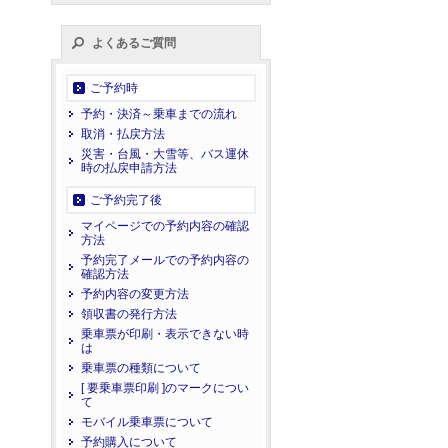
よくあるご質問
ご予約時
予約・決済～乗車までの流れ
取消・払戻方法
災害・台風・大雪等、バス運休
時の払戻申請方法
ご予約完了後
マイページでの予約内容の確認
方法
予約完了メールでの予約内容の
確認方法
予約内容の変更方法
領収書の発行方法
乗車票が印刷・表示できない時
は
乗車票の種類について
[ 要乗車票印刷 ]のマークについ
て
モバイル乗車票について
予約購入について