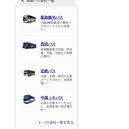
高速バス会社一覧
阪急観光バス
大阪(梅田)阪急三番街バ
スターミナルから全国
へ！
西武バス
首都圏発着で北陸、甲信
越、大阪、九州など多数
の運行！
近鉄バス
大阪・京都・神戸の主要
ターミナルから、全国各
地へ！
中国ＪＲバス
広島を主要ターミナルと
し、全国各地へ好評運行
中！
バス会社一覧を見る