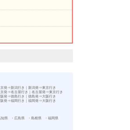
。
東京発⇒新潟行き
｜
新潟発⇒東京行き
東京発⇒名古屋行き
｜
名古屋発⇒東京行き
大阪発⇒徳島行き
｜
徳島発⇒大阪行き
大阪発⇒福岡行き｜
福岡発⇒大阪行き
高知県
・広島県
・島根県
・福岡県