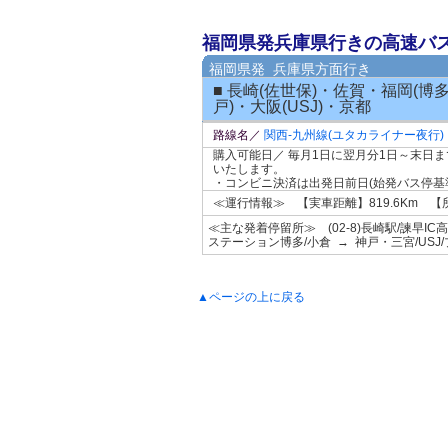
福岡県発兵庫県行きの高速バ
福岡県発 兵庫県方面行き
■ 長崎(佐世保)・佐賀・福岡(博
戸)・大阪(USJ)・京都
路線名／
関西-九州線(ユタカライナー夜行)
購入可能日／ 毎月1日に翌月分1日～末日
いたします。
・コンビニ決済は出発日前日(始発バス停基準
≪運行情報≫ 【実車距離】819.6Km 
≪主な発着停留所≫ (02-8)長崎駅/諫早IC
ステーション博多/小倉 → 神戸・三宮/US
▲ページの上に戻る