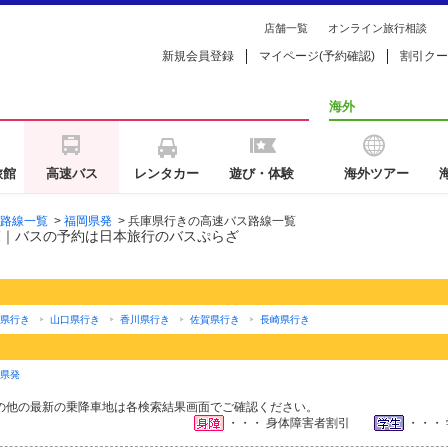
店舗一覧
オンライン旅行相談
新規会員登録
マイページ(予約確認)
割引クー
海外
旅館
高速バス
レンタカー
遊び・体験
海外ツアー
路線一覧
>
福岡県発
>
兵庫県行きの高速バス路線一覧
覧｜バスの予約は日本旅行のバスぷらざ
県行き
山口県行き
香川県行き
佐賀県行き
長崎県行き
県発
の他の最新の乗降車地は各検索結果画面でご確認ください。
・・・ 身体障害者割引
・・・