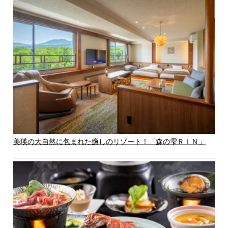
美瑛の大自然に包まれた癒しのリゾート！「森の雫ＲＩＮ」