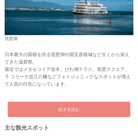
琵琶湖
日本最大の面積を誇る琵琶湖や国宝彦根城など古くから栄え
てきた滋賀県。
最近ではメタセコイア並木、びわ湖テラス、黒壁スクエア、
ラ コリーナ近江八幡などフォトジェニックなスポットが増え
て人気の行先になっています。
続きを読む
主な観光スポット