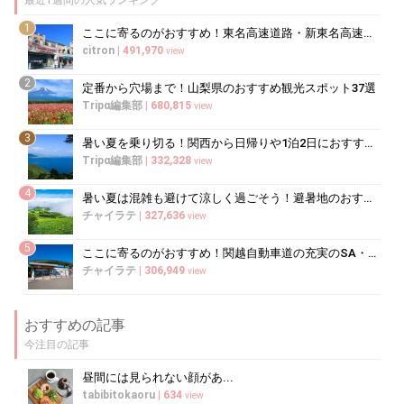
最近1週間の人気ランキング
1
ここに寄るのがおすすめ！東名高速道路・新東名高速道路の充実のSA・PA10選
citron
|
491,970
view
2
定番から穴場まで！山梨県のおすすめ観光スポット37選
Tripα編集部
|
680,815
view
3
暑い夏を乗り切る！関西から日帰りや1泊2日におすすめの避暑地10選
Tripα編集部
|
332,328
view
4
暑い夏は混雑も避けて涼しく過ごそう！避暑地のおすすめ穴場スポット10選
チャイラテ
|
327,636
view
5
ここに寄るのがおすすめ！関越自動車道の充実のSA・PA5選
チャイラテ
|
306,949
view
おすすめの記事
今注目の記事
昼間には見られない顔があ...
tabibitokaoru
|
634
view