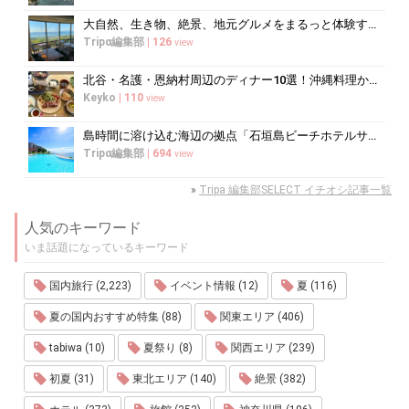
大自然、生き物、絶景、地元グルメをまるっと体験する「湘南西エリア」
Tripα編集部
|
126
view
北谷・名護・恩納村周辺のディナー10選！沖縄料理からコース料理まで
Keyko
|
110
view
島時間に溶け込む海辺の拠点「石垣島ビーチホテルサンシャイン」で心ほどけるく...
Tripα編集部
|
694
view
»
Tripa 編集部SELECT イチオシ記事一覧
人気のキーワード
いま話題になっているキーワード
国内旅行 (2,223)
イベント情報 (12)
夏 (116)
夏の国内おすすめ特集 (88)
関東エリア (406)
tabiwa (10)
夏祭り (8)
関西エリア (239)
初夏 (31)
東北エリア (140)
絶景 (382)