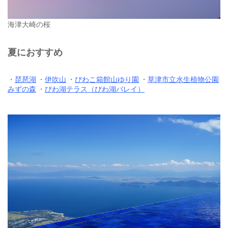
海津大崎の桜
夏におすすめ
・
琵琶湖
・
伊吹山
・
びわこ箱館山ゆり園
・
草津市立水生植物公園
みずの森
・
びわ湖テラス（びわ湖バレイ）