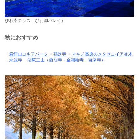
びわ湖テラス（びわ湖バレイ）
秋におすすめ
・
箱館山コキアパーク
・
鶏足寺
・
マキノ高原のメタセコイア並木
・
永源寺
・
湖東三山（西明寺・金剛輪寺・百済寺）