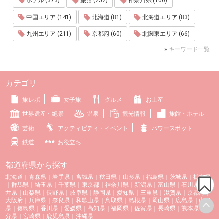
ホテル (373)
旅館 (252)
神奈川県 (106)
中国エリア (141)
北海道 (81)
北海道エリア (83)
九州エリア (211)
京都府 (60)
北関東エリア (66)
»
キーワード一覧
カテゴリ
旅レポ
女子旅
グルメ
お土産
世界遺産・絶景
温泉
観光情報
旅館・ホテル
芸術
アクティビティ・イベント
パワースポット
鉄道
お役立ち
都道府県から探す
北海道
｜
青森県
｜
岩手県
｜
宮城県
｜
秋田県
｜
山形県
｜
福島県
｜
茨城県
｜
栃木県
｜
群馬県
｜
埼玉県
｜
千葉県
｜
東京都
｜
神奈川県
｜
新潟県
｜
富山県
｜
石川県
｜
福
井県
｜
山梨県
｜
長野県
｜
岐阜県
｜
静岡県
｜
愛知県
｜
三重県
｜
滋賀県
｜
京都府
｜
大阪府
｜
兵庫県
｜
奈良県
｜
和歌山県
｜
鳥取県
｜
島根県
｜
岡山県
｜
広島県
｜
山口
県
｜
徳島県
｜
香川県
｜
愛媛県
｜
高知県
｜
福岡県
｜
佐賀県
｜
長崎県
｜
熊本県
｜
大
分県
｜
宮崎県
｜
鹿児島県
｜
沖縄県