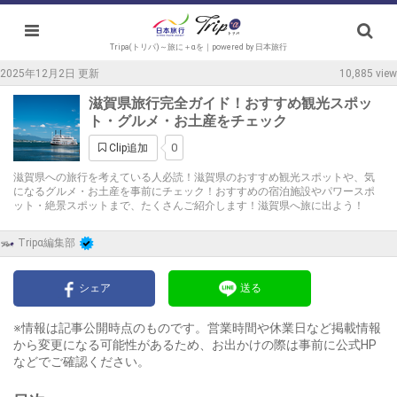
Tripa(トリパ)～旅に＋αを｜powered by 日本旅行
2025年12月2日 更新
10,885 view
滋賀県旅行完全ガイド！おすすめ観光スポッ
ト・グルメ・お土産をチェック
0
Clip追加
滋賀県への旅行を考えている人必読！滋賀県のおすすめ観光スポットや、気
になるグルメ・お土産を事前にチェック！おすすめの宿泊施設やパワースポ
ット・絶景スポットまで、たくさんご紹介します！滋賀県へ旅に出よう！
Tripα編集部
シェア
送る
※情報は記事公開時点のものです。営業時間や休業日など掲載情報
から変更になる可能性があるため、お出かけの際は事前に公式HP
などでご確認ください。