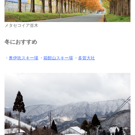
メタセコイア並木
冬におすすめ
・
奥伊吹スキー場
・
箱館山スキー場
・
多賀大社