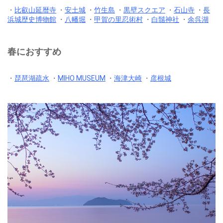
・
比叡山延暦寺
・
安土城
・
竹生島
・
黒壁スクエア
・
石山寺
・
長
浜城歴史博物館
・
八幡堀
・
甲賀の里忍術村
・
白鬚神社
・
余呉湖
春におすすめ
・
琵琶湖疏水
・
MIHO MUSEUM
・
海津大崎
・
彦根城