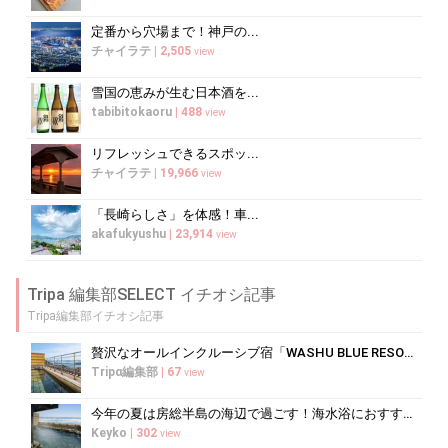
定番から穴場まで！神戸の...
チャイラテ
|
2,505
view
雪国の恵みが生む日本酒を...
tabibitokaoru
|
488
view
リフレッシュできるスポッ...
チャイラテ
|
19,966
view
「長崎らしさ」を体感！車...
akafukyushu
|
23,914
view
Tripa 編集部SELECT イチオシ記事
Tripa編集部イチオシ記事
贅沢なオールインクルーシブ宿「WASHU BLUE RESORT 風籠」で...
Tripα編集部
|
67
view
今年の夏は房総半島の海辺で過ごす！海水浴におすすめの宿10選
Keyko
|
302
view