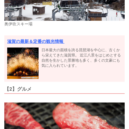
奥伊吹スキー場
滋賀の最新＆定番の観光情報
日本最大の面積を誇る琵琶湖を中心に、古くか
ら栄えてきた滋賀県。 近江八景をはじめとする
自然を生かした景勝地も多く、多くの文豪にも
気に入られています。
【2】グルメ