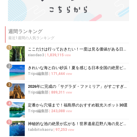
週間ランキング
最近1週間の人気ランキング
1
ここだけは行っておきたい！一度は見る価値がある日本の絶景20選
xiaodao3
|
1,839,115
view
2
きれいな海と白い砂浜！夏を感じる日本全国の絶景ビーチ20選
Tripα編集部
|
171,444
view
3
2026年に完成の「サグラダ・ファミリア」がすごすぎる！驚異的な工期短縮はなぜ？
Tripα編集部
|
889,311
view
4
定番から穴場まで！福島県のおすすめ観光スポット30選
Tripα編集部
|
243,088
view
5
神秘的な池の絶景が広がる！世界遺産忍野八海の見どころと楽しみ方
tabibitokaoru
|
97,253
view