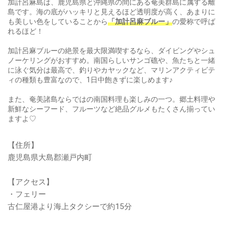
加計呂麻島は、鹿児島県と沖縄県の間にある奄美群島に属する離
島です。海の底がハッキリと見えるほど透明度が高く、あまりに
も美しい色をしていることから
「加計呂麻ブルー」
の愛称で呼ば
れるほど！
加計呂麻ブルーの絶景を最大限満喫するなら、ダイビングやシュ
ノーケリングがおすすめ。南国らしいサンゴ礁や、魚たちと一緒
に泳ぐ気分は最高で、釣りやカヤックなど、マリンアクティビテ
ィの種類も豊富なので、1日中飽きずに楽しめます♪
また、奄美諸島ならではの南国料理も楽しみの一つ。郷土料理や
新鮮なシーフード、フルーツなど絶品グルメもたくさん揃ってい
ますよ♡
【住所】
鹿児島県大島郡瀬戸内町
【アクセス】
・フェリー
古仁屋港より海上タクシーで約15分