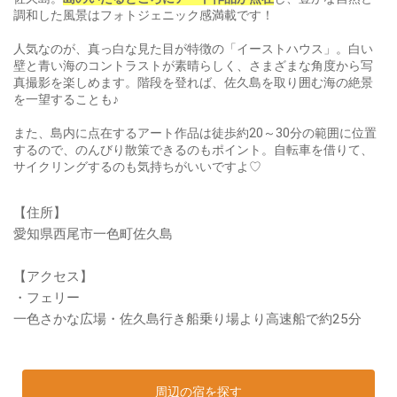
調和した風景はフォトジェニック感満載です！
人気なのが、真っ白な見た目が特徴の「イーストハウス」。白い
壁と青い海のコントラストが素晴らしく、さまざまな角度から写
真撮影を楽しめます。階段を登れば、佐久島を取り囲む海の絶景
を一望することも♪
また、島内に点在するアート作品は徒歩約20～30分の範囲に位置
するので、のんびり散策できるのもポイント。自転車を借りて、
サイクリングするのも気持ちがいいですよ♡
【住所】
愛知県西尾市一色町佐久島
【アクセス】
・フェリー
一色さかな広場・佐久島行き船乗り場より高速船で約25分
周辺の宿を探す