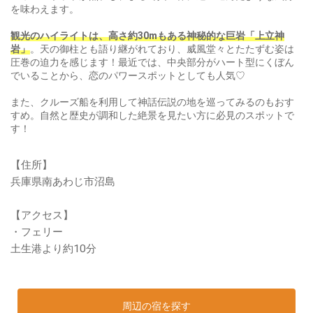
を味わえます。
観光のハイライトは、高さ約30mもある神秘的な巨岩「上立神
岩」
。天の御柱とも語り継がれており、威風堂々とたたずむ姿は
圧巻の迫力を感じます！最近では、中央部分がハート型にくぼん
でいることから、恋のパワースポットとしても人気♡
また、クルーズ船を利用して神話伝説の地を巡ってみるのもおす
すめ。自然と歴史が調和した絶景を見たい方に必見のスポットで
す！
【住所】
兵庫県南あわじ市沼島
【アクセス】
・フェリー
土生港より約10分
周辺の宿を探す