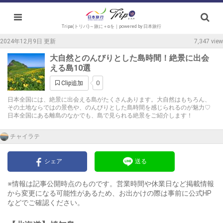
Tripa(トリパ)～旅に＋αを｜powered by 日本旅行
2024年12月9日 更新
7,347 view
大自然とのんびりとした島時間！絶景に出会
える島10選
0
Clip追加
日本全国には、絶景に出会える島がたくさんあります。大自然はもちろん、
その土地ならではの景色や、のんびりとした島時間を感じられるのが魅力♡
日本全国にある離島のなかでも、島で見られる絶景をご紹介します！
チャイラテ
シェア
送る
※情報は記事公開時点のものです。営業時間や休業日など掲載情報
から変更になる可能性があるため、お出かけの際は事前に公式HP
などでご確認ください。