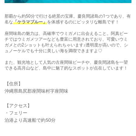
那覇から約50分で行ける絶景の宝庫。慶良間諸島の1つであり、有
名な
「ケラマブルー」
を体感するのにピッタリな離島です！
座間味島の魅力は、高確率でウミガメに出会えること。阿真ビー
チではウミガメツアーなども豊富に用意されており、可愛いウミ
ガメとの2ショットも叶えられちゃいます♪透明度が高いので、シ
ュノーケルでも十分に美しい海を満喫できますよ♡
また、観光地として人気の古座間味ビーチや、慶良間諸島を一望
できる高月山など、島中に魅了的なスポットが点在しています！
【住所】
沖縄県島尻郡座間味村字座間味
【アクセス】
・フェリー
泊港より高速船で約50分