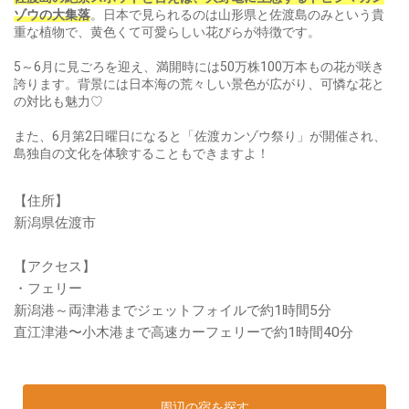
ゾウの大集落
。日本で見られるのは山形県と佐渡島のみという貴
重な植物で、黄色くて可愛らしい花びらが特徴です。
5～6月に見ごろを迎え、満開時には50万株100万本もの花が咲き
誇ります。背景には日本海の荒々しい景色が広がり、可憐な花と
の対比も魅力♡
また、6月第2日曜日になると「佐渡カンゾウ祭り」が開催され、
島独自の文化を体験することもできますよ！
【住所】
新潟県佐渡市
【アクセス】
・フェリー
新潟港～両津港までジェットフォイルで約1時間5分
直江津港〜小木港まで高速カーフェリーで約1時間40分
周辺の宿を探す