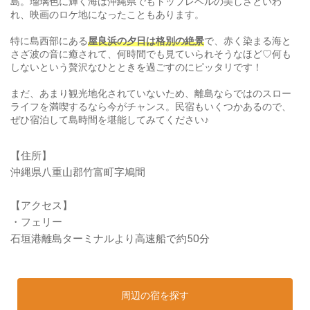
島。瑠璃色に輝く海は沖縄県でもトップレベルの美しさといわ
れ、映画のロケ地になったこともあります。
特に島西部にある
屋良浜の夕日は格別の絶景
で、赤く染まる海と
さざ波の音に癒されて、何時間でも見ていられそうなほど♡何も
しないという贅沢なひとときを過ごすのにピッタリです！
まだ、あまり観光地化されていないため、離島ならではのスロー
ライフを満喫するなら今がチャンス。民宿もいくつかあるので、
ぜひ宿泊して島時間を堪能してみてください♪
【住所】
沖縄県八重山郡竹富町字鳩間
【アクセス】
・フェリー
石垣港離島ターミナルより高速船で約50分
周辺の宿を探す