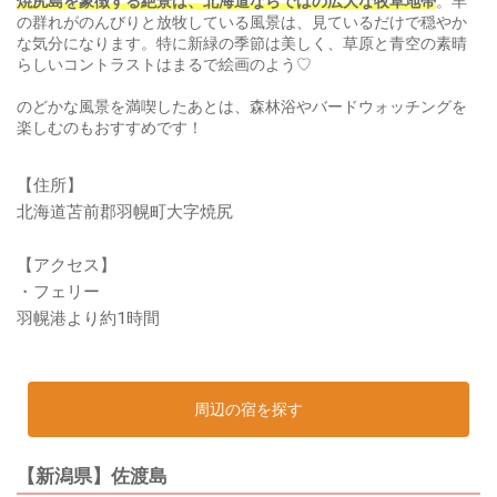
焼尻島を象徴する絶景は、北海道ならではの広大な牧草地帯
。羊
の群れがのんびりと放牧している風景は、見ているだけで穏やか
な気分になります。特に新緑の季節は美しく、草原と青空の素晴
らしいコントラストはまるで絵画のよう♡
のどかな風景を満喫したあとは、森林浴やバードウォッチングを
楽しむのもおすすめです！
【住所】
北海道苫前郡羽幌町大字焼尻
【アクセス】
・フェリー
羽幌港より約1時間
周辺の宿を探す
【新潟県】佐渡島