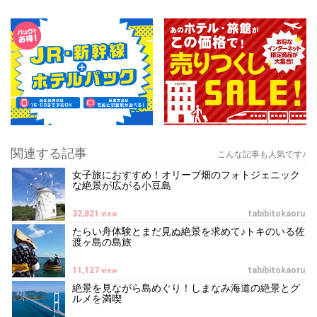
関連する記事
こんな記事も人気です♪
女子旅におすすめ！オリーブ畑のフォトジェニック
な絶景が広がる小豆島
32,821
tabibitokaoru
view
たらい舟体験とまだ見ぬ絶景を求めて♪トキのいる佐
渡ヶ島の島旅
11,127
tabibitokaoru
view
絶景を見ながら島めぐり！しまなみ海道の絶景とグ
ルメを満喫