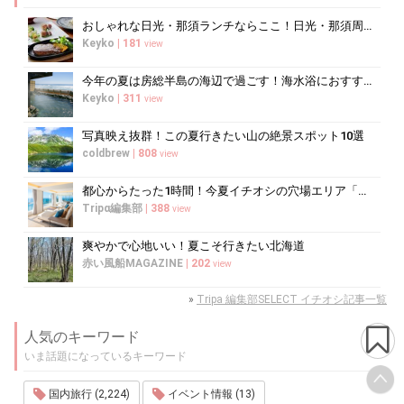
おしゃれな日光・那須ランチならここ！日光・那須周辺のおすすめレストラン10選
Keyko
|
181
view
今年の夏は房総半島の海辺で過ごす！海水浴におすすめの宿10選
Keyko
|
311
view
写真映え抜群！この夏行きたい山の絶景スポット10選
coldbrew
|
808
view
都心からたった1時間！今夏イチオシの穴場エリア「三浦半島」
Tripα編集部
|
388
view
爽やかで心地いい！夏こそ行きたい北海道
赤い風船MAGAZINE
|
202
view
»
Tripa 編集部SELECT イチオシ記事一覧
人気のキーワード
いま話題になっているキーワード
国内旅行 (2,224)
イベント情報 (13)