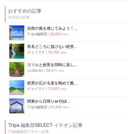
おすすめの記事
今注目の記事
自然の風を感じてみよう！...
Tripα編集部
|
20,854
view
有名どころに負けない絶景...
チャイラテ
|
70,785
view
スリルと絶景を同時に楽し...
coldbrew
|
38,311
view
絶景が広がる道を眺めて癒...
チャイラテ
|
73,507
view
関東から日帰りor1泊2...
Tripα編集部
|
41,445
view
Tripa 編集部SELECT イチオシ記事
Tripa編集部イチオシ記事