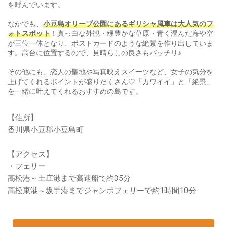
を呼んでいます。
なかでも、
小豆島オリーブ公園にあるギリシャ風車は大人気のフ
ォトスポット
！真っ白な外観・緑豊かな草原・青く澄んだ海や空
が三位一体となり、ポストカードのような絶景を作り出していま
す。高台に位置するので、見晴らしの良さもバッチリ♪
その他にも、恋人の聖地や写真映えスイーツなど、女子の気分を
上げてくれるポイントが盛りだくさん♡「カワイイ」と「絶景」
を一緒に叶えてくれるおすすめの島です。
【住所】
香川県小豆郡小豆島町
【アクセス】
・フェリー
高松港～土庄港まで高速船で約35分
高松東港～坂手港までジャンボフェリーで約1時間10分