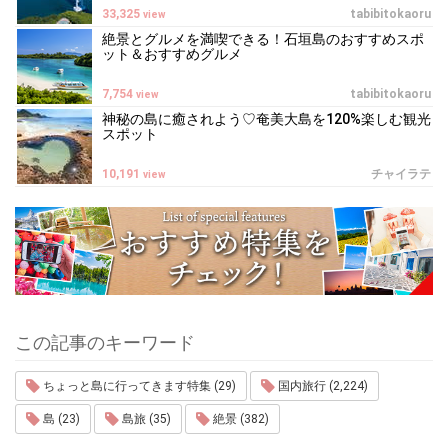
33,325
tabibitokaoru
view
絶景とグルメを満喫できる！石垣島のおすすめスポ
ット＆おすすめグルメ
7,754
tabibitokaoru
view
神秘の島に癒されよう♡奄美大島を120%楽しむ観光
スポット
10,191
チャイラテ
view
この記事のキーワード
ちょっと島に行ってきます特集 (29)
国内旅行 (2,224)
島 (23)
島旅 (35)
絶景 (382)