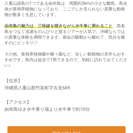
八重山諸島の1つである由布島は、周囲約2kmの小さな離島。島全
体が亜熱帯植物になっており、ここでしか見られない貴重な動植
物が数多く生息しています。
由布島の魅力は、三味線を聴きながら水牛車に乗れること
。西表
島をつなぐ浅瀬をのんびりと渡るツアーが人気で、沖縄ならでは
の貴重な体験を満喫できます。都会の騒動から離れて、気分を癒
すのにピッタリ♡
その他、亜熱帯植物園や蝶々園など、珍しい動植物の見学もおす
すめです。島内は徒歩で1周できるので、気軽に訪れてみてくださ
い♪
【住所】
沖縄県八重山郡竹富町字古見689
【アクセス】
由布島ゆき水牛乗り場より水牛車で約10分