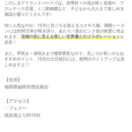
このしまアイランドパークでは、四季折々の花が咲く花壇や、ア
スレチック広場、ミニ動物園など、子どもから大人まで楽しめる
施設が盛りだくさんです♪
特に人気なのが、
10月に見ごろを迎えるコスモス畑​​。満開シーズ
ンには約50万本が咲き誇り、あたり一面がピンク色の絶景に包ま
れます。
花畑の先に見える美しい玄界灘とのコラボレーション
も
必見！
また、早咲き～遅咲きまで種類豊富なので、見ごろが長いのもお
すすめポイント。10月の土日祝日には、夜間のライトアップも楽
しめますよ♡
【住所】
福岡県福岡市西区能古
【アクセス】
・フェリー
姪浜港より約10分