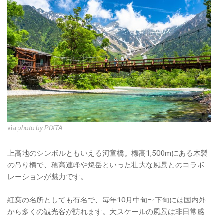
via
photo by PIXTA
上高地のシンボルともいえる河童橋。標高1,500mにある木製
の吊り橋で、穂高連峰や焼岳といった壮大な風景とのコラボ
レーションが魅力です。
紅葉の名所としても有名で、毎年10月中旬〜下旬には国内外
から多くの観光客が訪れます。大スケールの風景は非日常感