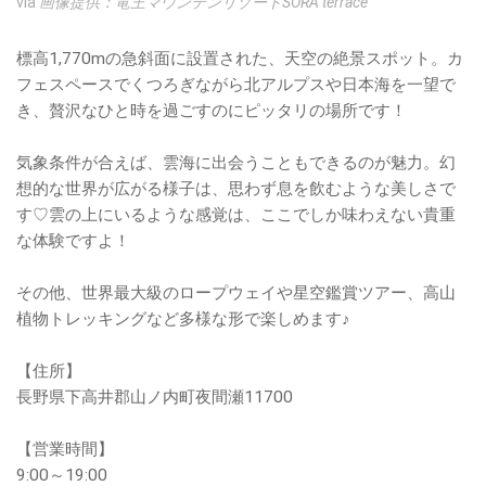
via
画像提供：竜王マウンテンリゾートSORA terrace
標高1,770mの急斜面に設置された、天空の絶景スポット。カ
フェスペースでくつろぎながら北アルプスや日本海を一望で
き、贅沢なひと時を過ごすのにピッタリの場所です！
気象条件が合えば、雲海に出会うこともできるのが魅力。幻
想的な世界が広がる様子は、思わず息を飲むような美しさで
す♡雲の上にいるような感覚は、ここでしか味わえない貴重
な体験ですよ！
その他、世界最大級のロープウェイや星空鑑賞ツアー、高山
植物トレッキングなど多様な形で楽しめます♪
【住所】
長野県下高井郡山ノ内町夜間瀬11700
【営業時間】
9:00～19:00