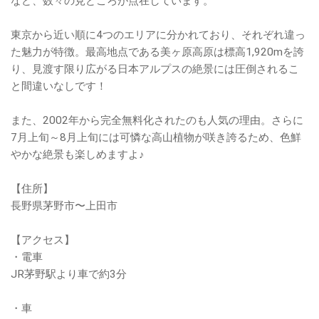
など、数々の見どころが点在しています。
東京から近い順に4つのエリアに分かれており、それぞれ違っ
た魅力が特徴。最高地点である美ヶ原高原は標高1,920mを誇
り、見渡す限り広がる日本アルプスの絶景には圧倒されるこ
と間違いなしです！
また、2002年から完全無料化されたのも人気の理由。さらに
7月上旬～8月上旬には可憐な高山植物が咲き誇るため、色鮮
やかな絶景も楽しめますよ♪
【住所】
長野県茅野市〜上田市
【アクセス】
・電車
JR茅野駅より車で約3分
・車