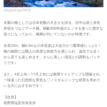
via
photo by PIXTA
木製の橋としては日本有数の大きさを誇る、旧中山道と奈良
井宿をつなぐアーチ橋。樹齢300年超のヒノキを使った贅沢な
造りになっており、橋脚が付いていないのが特徴です。
全長33m、幅6.5mもの木造姿は大迫力かつ重厚感たっぷり！
橋の細部には職人の高度な技術力を感じられ、遠目でも近く
から見ても楽しめます。さらに美しい清流との調和もバッチ
リです♪
また、4月上旬～11月上旬には夜間ライトアップも開催され、
一味違った幻想的な景色も♡ノスタルジックな絶景を求めて
いる方におすすめです！
【住所】
長野県塩尻市奈良井