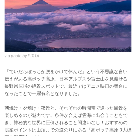
via
photo by PIXTA
「でいだらぼっちが腰をかけて休んだ」という不思議な言い
伝えがある高ボッチ高原。日本アルプスや富士山を見渡せる
長野県屈指の絶景スポットで、最近ではアニメ映画の舞台に
なったことで一躍有名となりました。
朝焼け・夕焼け・夜景と、それぞれの時間帯で違った風景を
楽しめるのが魅力です。条件が合えば雲海に出会うこともで
き、神秘的な世界に圧倒されること間違いなし！おすすめの
眺望ポイントは山頂までの道のりにある「高ボッチ高原 3大標