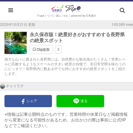
Tripa(トリパ)～旅に＋αを｜powered by 日本旅行
2025年10月21日 更新
109,089 view
永久保存版！絶景好きがおすすめする長野県
の絶景スポット
3
Clip追加
雄大な山々に囲まれた長野県には、自然豊かな観光地がたくさん！世界レベ
ルに匹敵するようなスケールの大きい絶景が自慢で、非日常空間を味わうの
にピッタリ！長野県内に数ある中でも特におすすめの絶景スポットをご紹介
します。
チャイラテ
シェア
送る
※情報は記事公開時点のものです。営業時間や休業日など掲載情報
から変更になる可能性があるため、お出かけの際は事前に公式HP
などでご確認ください。