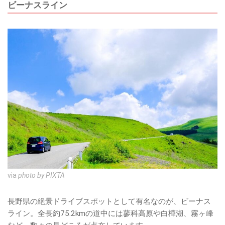
ビーナスライン
via
photo by PIXTA
長野県の絶景ドライブスポットとして有名なのが、ビーナス
ライン。全長約75.2kmの道中には蓼科高原や白樺湖、霧ヶ峰