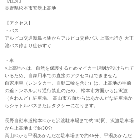
【住所】
長野県松本市安曇上高地
【アクセス】
・バス
アルピコ交通新島々駅からアルピコ交通バス 上高地行き 大正
池バス停より徒歩すぐ
・車
※上高地へは、自然を保護するためマイカー規制が設けられて
いるため、自家用車での直接のアクセスはできません
自家用車（レンタカー、自動二輪を含む）は、上高地の手前
の釜トンネルより通行禁止のため、 松本市方面からは沢渡
（さわんど）駐車場、 高山市方面からはあかんだな駐車場か
らシャトルバスまたはタクシーになります。
長野自動車道松本ICから沢渡駐車場まで約1時間、沢渡駐車場
から上高地まで約30分
高山ICから平湯あかんだな駐車場まで約45分、平湯あかんだ