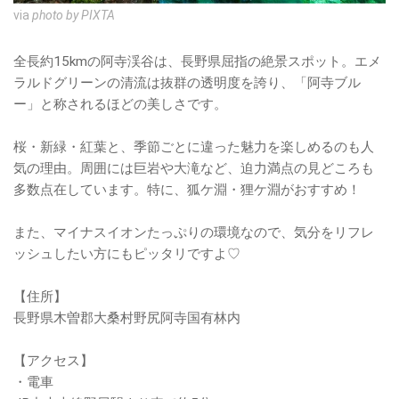
via
photo by PIXTA
全長約15kmの阿寺渓谷は、長野県屈指の絶景スポット。エメ
ラルドグリーンの清流は抜群の透明度を誇り、「阿寺ブル
ー」と称されるほどの美しさです。
桜・新緑・紅葉と、季節ごとに違った魅力を楽しめるのも人
気の理由。周囲には巨岩や大滝など、迫力満点の見どころも
多数点在しています。特に、狐ケ淵・狸ケ淵がおすすめ！
また、マイナスイオンたっぷりの環境なので、気分をリフレ
ッシュしたい方にもピッタリですよ♡
【住所】
長野県木曽郡大桑村野尻阿寺国有林内
【アクセス】
・電車