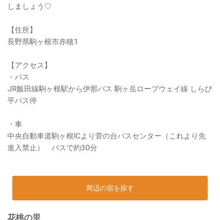
しましょう♡
【住所】
長野県駒ヶ根市赤穂1
【アクセス】
・バス
JR飯田線駒ヶ根駅から伊那バス 駒ヶ岳ロープウェイ線 しらび
平バス停
・車
中央自動車道駒ヶ根ICより菅の台バスセンター（これより先
進入禁止） バスで約30分
周辺の宿を探す
花桃の里