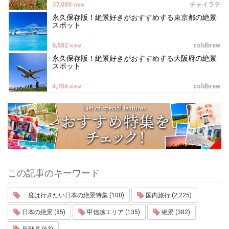
37,089
チャイラテ
view
永久保存版！絶景好きがおすすめする東京都の絶景
スポット
6,582
coldbrew
view
永久保存版！絶景好きがおすすめする大阪府の絶景
スポット
4,704
coldbrew
view
この記事のキーワード
一度は行きたい日本の絶景特集 (100)
国内旅行 (2,225)
日本の絶景 (85)
甲信越エリア (135)
絶景 (382)
長野県 (63)