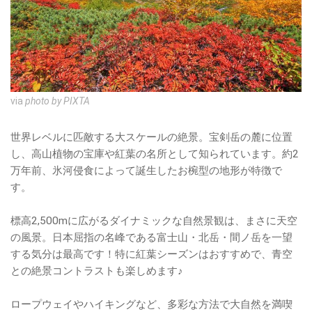
via
photo by PIXTA
世界レベルに匹敵する大スケールの絶景。宝剣岳の麓に位置
し、高山植物の宝庫や紅葉の名所として知られています。約2
万年前、氷河侵食によって誕生したお椀型の地形が特徴で
す。
標高2,500mに広がるダイナミックな自然景観は、まさに天空
の風景。日本屈指の名峰である富士山・北岳・間ノ岳を一望
する気分は最高です！特に紅葉シーズンはおすすめで、青空
との絶景コントラストも楽しめます♪
ロープウェイやハイキングなど、多彩な方法で大自然を満喫