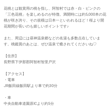
花桃とは観賞用の桃を指し、阿智村では赤・白・ピンクの
「三色花桃」を楽しめるのが特徴。満開時には約5,000本の花
桃が咲き誇り、その規模は日本一といわれるほど！桜より開
花期間が長いのも嬉しいポイントです♪
また、周辺には昼神温泉郷などの名湯も多数点在していま
す。桃鑑賞のあとは、ぜひ温泉で癒されてくださいね♡
【住所】
長野県下伊那郡阿智村智里戸沢
【アクセス】
・電車
JR飯田線飯田駅より車で約30分
・車
中央自動車道園原ICより約5分