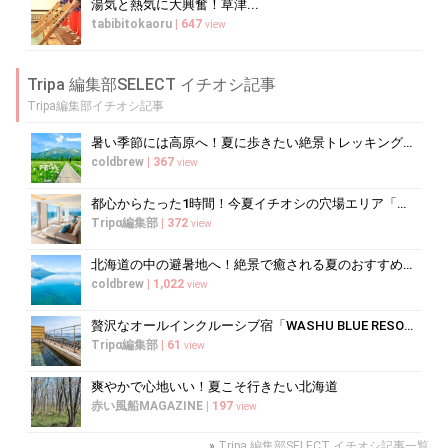
湯気と熱気に大興奮！草津...
tabibitokaoru
|
647
view
Tripa 編集部SELECT イチオシ記事
Tripa編集部イチオシ記事
暑い季節には高原へ！夏に歩きたい絶景トレッキング10選
coldbrew
|
367
view
都心からたった1時間！今夏イチオシの穴場エリア「三浦半島」
Tripα編集部
|
372
view
北海道の中の避暑地へ！絶景で癒される夏のおすすめスポット10選
coldbrew
|
1,022
view
贅沢なオールインクルーシブ宿「WASHU BLUE RESORT 風籠」で...
Tripα編集部
|
61
view
爽やかで心地いい！夏こそ行きたい北海道
赤い風船MAGAZINE
|
197
view
»
Tripa 編集部SELECT イチオシ記事一覧