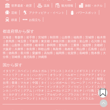
世界遺産・絶景
温泉
観光情報
旅館・ホテル
芸術
アクティビティ・イベント
パワースポット
鉄道
お役立ち
都道府県から探す
北海道
｜
青森県
｜
岩手県
｜
宮城県
｜
秋田県
｜
山形県
｜
福島県
｜
茨城県
｜
栃木県
｜
群馬県
｜
埼玉県
｜
千葉県
｜
東京都
｜
神奈川県
｜
新潟県
｜
富山県
｜
石川県
｜
福
井県
｜
山梨県
｜
長野県
｜
岐阜県
｜
静岡県
｜
愛知県
｜
三重県
｜
滋賀県
｜
京都府
｜
大阪府
｜
兵庫県
｜
奈良県
｜
和歌山県
｜
鳥取県
｜
島根県
｜
岡山県
｜
広島県
｜
山口
県
｜
徳島県
｜
香川県
｜
愛媛県
｜
高知県
｜
福岡県
｜
佐賀県
｜
長崎県
｜
熊本県
｜
大
分県
｜
宮崎県
｜
鹿児島県
｜
沖縄県
国から探す
イタリア
｜
スペイン
｜
ポルトガル
｜
フランス
｜
スイス
｜
イギリス
｜
ドイツ
｜
オ
ーストリア
｜
チェコ
｜
ハンガリー
｜
オランダ
｜
ベルギー
｜
クロアチア
｜
ギリシ
ャ
｜
ノルウェー
｜
スウェーデン
｜
フィンランド
｜
デンマーク
｜
ロシア
｜
韓国
｜
台湾
｜
香港
｜
マカオ
｜
中国
｜
タイ
｜
シンガポール
｜
マレーシア
｜
ベトナム
｜
カ
ンボジア
｜
ラオス
｜
ミャンマー
｜
インドネシア
｜
フィリピン
｜
インド
｜
スリラ
ンカ
｜
ハワイ
｜
グアム
｜
パラオ
｜
ニューカレドニア
｜
タヒチ
｜
バリ島
｜
アメリ
カ
｜
カナダ
｜
メキシコ
｜
ペルー
｜
アルゼンチン
｜
ブラジル
｜
チリ
｜
オーストラ
リア
｜
ニュージーランド
｜
トルコ
｜
エジプト
｜
モロッコ
｜
イスラエル