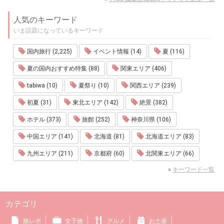
人気のキーワード
いま話題になっているキーワード
国内旅行 (2,225)
イベント情報 (14)
夏 (116)
夏の国内おすすめ特集 (88)
関東エリア (406)
tabiwa (10)
夏祭り (10)
関西エリア (239)
初夏 (31)
東北エリア (142)
絶景 (382)
ホテル (373)
旅館 (252)
神奈川県 (106)
中国エリア (141)
北海道 (81)
北海道エリア (83)
九州エリア (211)
京都府 (60)
北関東エリア (66)
»
キーワード一覧
カテゴリ
旅レポ
女子旅
グルメ
お土産