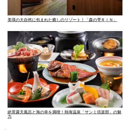
美瑛の大自然に包まれた癒しのリゾート！「森の雫ＲＩＮ」
絶景露天風呂と海の幸を満喫！熱海温泉「サンミ倶楽部」の魅
力