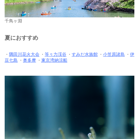
千鳥ヶ淵
夏におすすめ
・
隅田川花火大会
・
等々力渓谷
・
すみだ水族館
・
小笠原諸島
・
伊
豆七島
・
奥多摩
・
東京湾納涼船