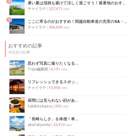
4
暑い夏は混雑も避けて涼しく過ごそう！避暑地のおすすめ穴場スポット10選
チャイラテ
|
327,471
view
5
ここに寄るのがおすすめ！関越自動車道の充実のSA・PA5選
チャイラテ
|
306,830
view
おすすめの記事
今注目の記事
思わず写真に撮りたくなる...
Tripα編集部
|
6,151
view
リフレッシュできるスポッ...
チャイラテ
|
19,950
view
昼間には見られない顔があ...
tabibitokaoru
|
292
view
「長崎らしさ」を体感！車...
akafukyushu
|
23,910
view