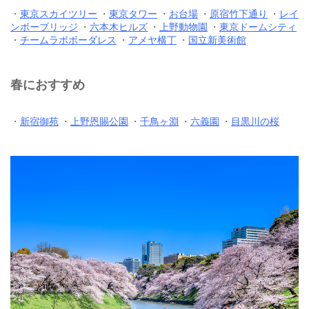
・
東京スカイツリー
・
東京タワー
・
お台場
・
原宿竹下通り
・
レイ
ンボーブリッジ
・
六本木ヒルズ
・
上野動物園
・
東京ドームシティ
・
チームラボボーダレス
・
アメヤ横丁
・
国立新美術館
春におすすめ
・
新宿御苑
・
上野恩賜公園
・
千鳥ヶ淵
・
六義園
・
目黒川の桜