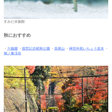
すみだ水族館
秋におすすめ
・
六義園
・
国営記念昭和公園
・
高尾山
・
神宮外苑いちょう並木
・
鳩ノ巣渓谷