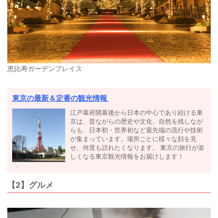
恵比寿ガーデンプレイス
東京の最新＆定番の観光情報
江戸幕府開幕後から日本の中心であり続ける東
京は、昔ながらの歴史や文化、自然を残しなが
らも、日本初・世界初など最先端の流行や技術
が集まっています。場所ごとに様々な顔を見
せ、何度も訪れたくなります。 東京の旅行が楽
しくなる東京観光情報をお届けします！
【2】グルメ