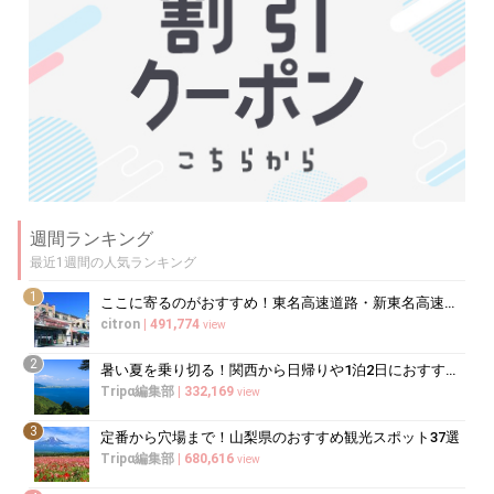
週間ランキング
最近1週間の人気ランキング
1
ここに寄るのがおすすめ！東名高速道路・新東名高速道路の充実のSA・PA10選
citron
|
491,774
view
2
暑い夏を乗り切る！関西から日帰りや1泊2日におすすめの避暑地10選
Tripα編集部
|
332,169
view
3
定番から穴場まで！山梨県のおすすめ観光スポット37選
Tripα編集部
|
680,616
view