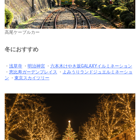
高尾ケーブルカー
冬におすすめ
・
浅草寺
・
明治神宮
・
六本木けやき坂GALAXYイルミネーション
・
恵比寿ガーデンプレイス
・
よみうりランドジュエルミネーショ
ン
・
東京スカイツリー