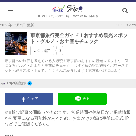
Tripa(トリパ)～旅に＋αを｜powered by 日本旅行
2025年12月2日 更新
18,989 view
東京都旅行完全ガイド！おすすめ観光スポッ
ト・グルメ・お土産をチェック
0
Clip追加
東京都への旅行を考えている人必読！東京都のおすすめ観光スポットや、気
になるグルメ・お土産を事前にチェック！おすすめの宿泊施設やパワースポ
ット・絶景スポットまで、たくさんご紹介します！東京都へ旅に出よう！
Tripα編集部
シェア
送る
※情報は記事公開時点のものです。営業時間や休業日など掲載情報
から変更になる可能性があるため、お出かけの際は事前に公式HP
などでご確認ください。