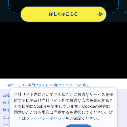
詳しくはこちら
←宙ツーリズム専門ブランド sola旅クラブ ページへ戻る
当社サイト内においてお客様ごとに最適なサービスを提
会社情報
プライバシーポリシー
供する目的及び当社サイト外で最適な広告を表示するこ
旅行業登録票・約款
規約集
とを目的にCookieを使用しています。Cookieの使用に
旅行条件書
商標について
同意いただける場合は同意するを選択してください。詳
ニュースリリース
採用情報
しくは
プライバシーポリシー
をご確認ください。
サイトマップ
システムメンテナンスの