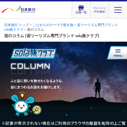
マイページ
（予約確認）
店舗一覧
日本旅行 トップ
>
こだわりのテーマで探す旅
>
宙ツーリズム専門ブランド
sola旅クラブ
> 宙のコラム
宙のコラム [宙ツーリズム専門ブランド sola旅クラブ]
ふと宙に想いを馳せたくなるような、
宙にまつわるお話をお届けします。
※記事が表示されない場合はご利用のブラウザの履歴を削除の上ご覧