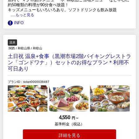
約50種類の料理が90分食べ放題！
キッズメニューもいろいろあり、ソフトドリンクも飲み放題
.....もっと見る
INFO
温泉
関西
/
和歌山県
/
和歌山
土日祝 温泉+食事（黒潮市場2階バイキングレストラ
ン「ゴンドワナ」）セットのお得なプラン＊利用不
可日あり
プランID：ticket0000038487
4,550
円 ～
基準料金（税込）
詳細を見る