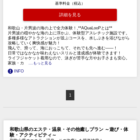
基準料金（税込）
詳細を見る
和歌山・片男波の海の上で全力体験！,**AQuaLooPとは**
片男波の穏やかな海の上に浮かぶ、体験型アスレチック施設です。
多種多様なアトラクションが並ぶコースを、水しぶきを浴びながら
攻略していく爽快感が魅力！
飛んで、滑って、海におっこちて、それでも先へ進む——！
日常ではなかなか味わえないスリルと達成感が体験できます！
ライフジャケット着用なので、泳ぎが苦手な方やお子さまも安心。
家族・カ
.....もっと見る
INFO
1
和歌山県のエステ・温泉・その他癒しプラン ～遊び・体
験・アクティビティ～