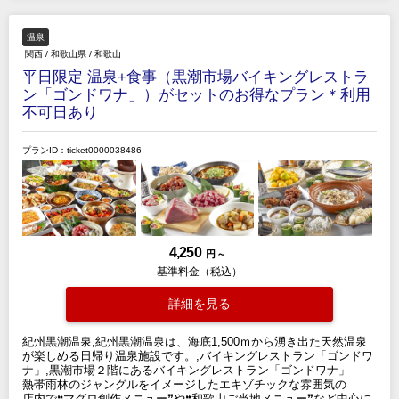
温泉
関西
/
和歌山県
/
和歌山
平日限定 温泉+食事（黒潮市場バイキングレストラ
ン「ゴンドワナ」）がセットのお得なプラン＊利用
不可日あり
プランID：ticket0000038486
4,250
円 ～
基準料金（税込）
詳細を見る
紀州黒潮温泉,紀州黒潮温泉は、海底1,500ｍから湧き出た天然温泉
が楽しめる日帰り温泉施設です。,バイキングレストラン「ゴンドワ
ナ」,黒潮市場２階にあるバイキングレストラン「ゴンドワナ」
熱帯雨林のジャングルをイメージしたエキゾチックな雰囲気の
店内で❝マグロ創作メニュー❞や❝和歌山ご当地メニュー❞など中心に