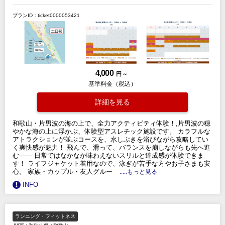
プランID：ticket0000053421
4,000
円 ～
基準料金（税込）
詳細を見る
和歌山・片男波の海の上で、全力アクティビティ体験！,片男波の穏
やかな海の上に浮かぶ、体験型アスレチック施設です。 カラフルな
アトラクションが並ぶコースを、水しぶきを浴びながら攻略してい
く爽快感が魅力！ 飛んで、滑って、バランスを崩しながらも先へ進
む—— 日常ではなかなか味わえないスリルと達成感が体験できま
す！ ライフジャケット着用なので、泳ぎが苦手な方やお子さまも安
心。 家族・カップル・友人グルー
.....もっと見る
INFO
ランニング・フィットネス