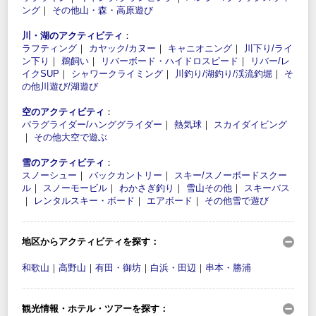
ング
｜
その他山・森・高原遊び
川・湖のアクティビティ
：
ラフティング
｜
カヤック/カヌー
｜
キャニオニング
｜
川下り/ライ
ン下り
｜
鵜飼い
｜
リバーボード・ハイドロスピード
｜
リバー/レ
イクSUP
｜
シャワークライミング
｜
川釣り/湖釣り/渓流釣堀
｜
そ
の他川遊び/湖遊び
空のアクティビティ
：
パラグライダー/ハンググライダー
｜
熱気球
｜
スカイダイビング
｜
その他大空で遊ぶ
雪のアクティビティ
：
スノーシュー
｜
バックカントリー
｜
スキー/スノーボードスクー
ル
｜
スノーモービル
｜
わかさぎ釣り
｜
雪山その他
｜
スキーバス
｜
レンタルスキー・ボード
｜
エアボード
｜
その他雪で遊び
地区からアクティビティを探す：
和歌山
｜
高野山
｜
有田・御坊
｜
白浜・田辺
｜
串本・勝浦
観光情報・ホテル・ツアーを探す：