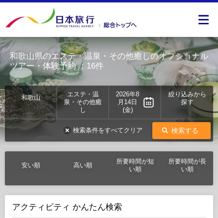
和歌山県のエステ・温泉・その他癒しのオプショナル
ツアー・体験予約
：16件
エステ・温
2026年8
絞り込みから
和歌山
泉・その他癒
月14日
探す
し
(金)
検索する
検索条件をすべてクリア
所要時間が短
所要時間が長
安い順
高い順
い順
い順
アクティビティ かんたん検索