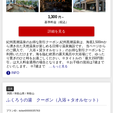
1,300
円 ～
基準料金（税込）
詳細を見る
紀州黒潮温泉のお得な割引クーポン,紀州黒潮温泉は、海底1,500mか
ら湧き出た天然温泉が楽しめる日帰り温泉施設です。 当ページから
のご購入で、「入浴＋貸タオルセット」のお得な割引クーポンをご
利用いただけます。海を臨む絶景の露天風呂や大浴場にて、ゆった
り寛ぎのひと時をお過ごしください。※タイトルの「最大150円割
引」は大人料金適用の場合となります。 ※お子様の混浴は7歳まで
といたします。 ※7歳まで
.....もっと見る
INFO
温泉
関西
/
和歌山県
/
和歌山
ふくろうの湯 クーポン（入浴＋タオルセット）
プランID：ticket0000035763