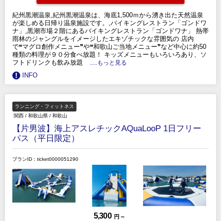
紀州黒潮温泉,紀州黒潮温泉は、海底1,500ｍから湧き出た天然温泉
が楽しめる日帰り温泉施設です。,バイキングレストラン「ゴンドワ
ナ」,黒潮市場２階にあるバイキングレストラン「ゴンドワナ」 熱帯
雨林のジャングルをイメージしたエキゾチックな雰囲気の 店内
で❝マグロ創作メニュー❞や❝和歌山ご当地メニュー❞など中心に約50
種類の料理が９０分食べ放題！ キッズメニューもいろいろあり、ソ
フトドリンクも飲み放題
.....もっと見る
INFO
ランニング・フィットネス
関西
/
和歌山県
/
和歌山
【片男波】海上アスレチックAQuaLooP 1日フリー
パス（平日限定）
プランID：ticket0000051290
5,300
円 ～