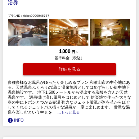
浴券
プランID：ticket0000046757
1,000
円 ～
基準料金（税込）
詳細を見る
多種多様なお風呂がゆったり楽しめるプラン,和歌山市の中心地にあ
る、天然温泉ふくろうの湯は 温泉施設としてはめずらしい街中地下
温泉施設です。 地下1,500メートルから湧出する炭酸を含んだ天然
温泉です。 源泉掛け流し風呂をはじめとして 信楽焼で作った大きな
壺の中にドボンとつかる壺湯 強力なジェット噴流が体を芯からほぐ
してくれるジェットバス様々な温泉が一度に楽しめます。 貴重な温
泉を楽しむという幸せを
.....もっと見る
INFO