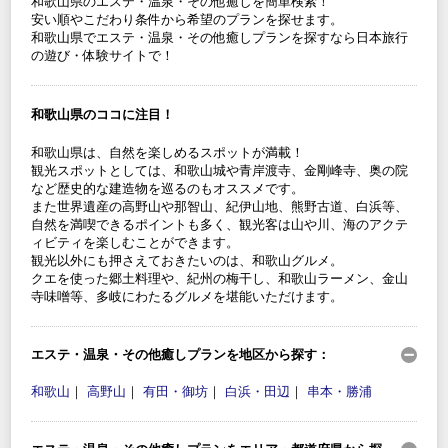
和歌山県のエステ・温泉・その他癒しを簡単検索！
安い順やこだわり条件から希望のプランを探せます。
和歌山県でエステ・温泉・その他癒しプランを探すなら日本旅行
の遊び・体験サイトで！
和歌山県のココに注目！
和歌山県は、自然を楽しめるスポットが満載！
観光スポットとしては、和歌山城や青岸渡寺、金剛峰寺、奥の院
など歴史的な建造物を巡るのもオススメです。
また世界遺産の高野山や那智山、紀伊山地、熊野古道、白浜等、
自然を満喫できるポイントも多く、観光客は山や川、海のアクテ
ィビティを楽しむことができます。
観光以外にも押さえておきたいのは、和歌山グルメ。
クエを使った郷土料理や、紀州の梅干し、和歌山ラーメン、金山
寺味噌等、多岐にわたるグルメを堪能いただけます。
エステ・温泉・その他癒しプランを地区から探す：
和歌山
｜
高野山
｜
有田・御坊
｜
白浜・田辺
｜
串本・勝浦