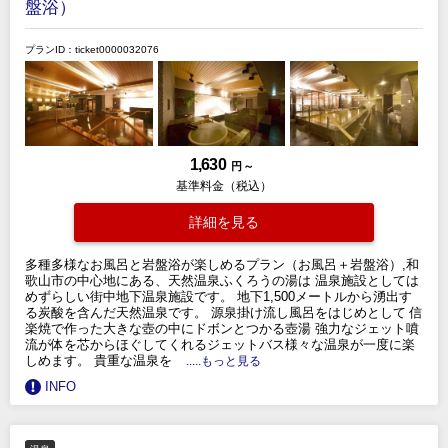
盤浴）
プランID：ticket0000032076
1,630
円 ～
基準料金（税込）
詳細を見る
多種多様なお風呂と岩盤浴が楽しめるプラン（お風呂＋岩盤浴）,和
歌山市の中心地にある、天然温泉ふくろうの湯は 温泉施設としては
めずらしい街中地下温泉施設です。 地下1,500メートルから湧出す
る炭酸を含んだ天然温泉です。 源泉掛け流し風呂をはじめとして 信
楽焼で作った大きな壺の中にドボンとつかる壺湯 強力なジェット噴
流が体を芯からほぐしてくれるジェットバス様々な温泉が一度に楽
しめます。 貴重な温泉を
.....もっと見る
INFO