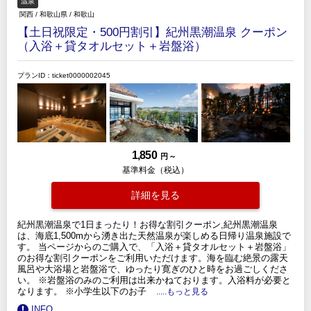
温泉
関西
/
和歌山県
/
和歌山
【土日祝限定・500円割引】紀州黒潮温泉 クーポン
（入浴＋貸タオルセット＋岩盤浴）
プランID：ticket0000002045
1,850
円 ～
基準料金（税込）
詳細を見る
紀州黒潮温泉で1日まったり！お得な割引クーポン,紀州黒潮温泉
は、海底1,500mから湧き出た天然温泉が楽しめる日帰り温泉施設で
す。 当ページからのご購入で、「入浴＋貸タオルセット＋岩盤浴」
のお得な割引クーポンをご利用いただけます。海を臨む絶景の露天
風呂や大浴場と岩盤浴で、ゆったり寛ぎのひと時をお過ごしくださ
い。 ※岩盤浴のみのご利用は出来かねております。入浴料が必要と
なります。 ※小学生以下のお子
.....もっと見る
INFO