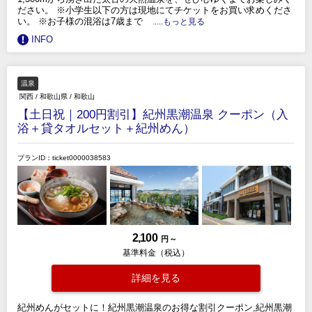
ださい。 ※小学生以下の方は現地にてチケットをお買い求めくださ
い。 ※お子様の混浴は7歳まで
.....もっと見る
INFO
温泉
関西
/
和歌山県
/
和歌山
【土日祝｜200円割引】紀州黒潮温泉 クーポン（入
浴＋貸タオルセット＋紀州めん）
プランID：ticket0000038583
2,100
円 ～
基準料金（税込）
詳細を見る
紀州めんがセットに！紀州黒潮温泉のお得な割引クーポン,紀州黒潮