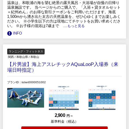
温泉は、和歌浦の海を望む絶景の露天風呂・大浴場が自慢の日帰り
温泉施設です。 当ページからのご購入で、「入浴＋貸タオルセット
＋紀州めん」のお得な割引クーポンをご利用いただけます。海底
1,500mから湧き出た太古の天然温泉を、ぜひ心ゆくまでお楽しみく
ださい。 ※小学生以下の方は現地にてチケットをお買い求めくださ
い。 ※お子様の混浴は7歳まで
.....もっと見る
INFO
ランニング・フィットネス
関西
/
和歌山県
/
和歌山
【片男波】海上アスレチックAQuaLooP入場券（来
場日時指定）
プランID：ticket0000051002
2,900
円 ～
基準料金（税込）