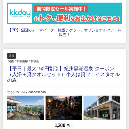
【PR】全国のテーマパーク、施設チケット、オプショナルツアーを
販売！
温泉
関西
/
和歌山県
/
和歌山
【平日｜最大150円割引】紀州黒潮温泉 クーポン
（入浴＋貸タオルセット）小人は貸フェイスタオル
のみ
プランID：ticket0000038580
1,200
円 ～