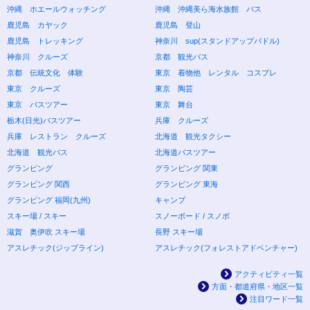
沖縄 ホエールウォッチング
沖縄 沖縄美ら海水族館 バス
鹿児島 カヤック
鹿児島 登山
鹿児島 トレッキング
神奈川 sup(スタンドアップパドル)
神奈川 クルーズ
京都 観光バス
京都 伝統文化 体験
東京 着物他 レンタル コスプレ
東京 クルーズ
東京 陶芸
東京 バスツアー
東京 舞台
栃木(日光)バスツアー
兵庫 クルーズ
兵庫 レストラン クルーズ
北海道 観光タクシー
北海道 観光バス
北海道バスツアー
グランピング
グランピング 関東
グランピング 関西
グランピング 東海
グランピング 福岡(九州)
キャンプ
スキー場 / スキー
スノーボード / スノボ
滋賀 奥伊吹 スキー場
長野 スキー場
アスレチック(ジップライン)
アスレチック(フォレストアドベンチャー)
アクティビティ一覧
方面・都道府県・地区一覧
注目ワード一覧