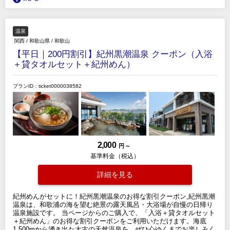
温泉
関西
/
和歌山県
/
和歌山
【平日｜200円割引】紀州黒潮温泉 クーポン（入浴
＋貸タオルセット＋紀州めん）
プランID：ticket0000038582
2,000
円 ～
基準料金（税込）
詳細を見る
紀州めんがセットに！紀州黒潮温泉のお得な割引クーポン,紀州黒潮
温泉は、和歌浦の海を望む絶景の露天風呂・大浴場が自慢の日帰り
温泉施設です。 当ページからのご購入で、「入浴＋貸タオルセット
＋紀州めん」のお得な割引クーポンをご利用いただけます。海底
1,500mから湧き出た太古の天然温泉を、ぜひ心ゆくまでお楽しみく