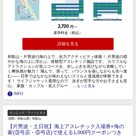
3,700
円 ～
基準料金（税込）
詳細を見る
和歌山・片男波の海の上で、全力アクティビティ体験！,片男波の穏
やかな海の上に浮かぶ、体験型アスレチック施設です。 カラフルな
アトラクションが並ぶコースを、水しぶきを浴びながら攻略してい
く爽快感が魅力！ 飛んで、滑って、バランスを崩しながらも先へ進
む—— 日常ではなかなか味わえないスリルと達成感が体験できま
す！ ライフジャケット着用なので、泳ぎが苦手な方やお子さまも安
心。 家族・カップル・友人グルー
.....もっと見る
INFO
ランニング・フィットネス
関西
/
和歌山県
/
和歌山
【片男波・土日祝】海上アスレチック入場券×海の
家(③号店・⑤号店)で使える1,000円クーポンつき