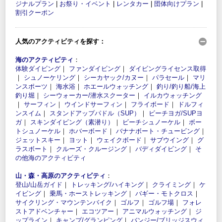
ジナルプラン
|
お祭り・イベント
|
レンタカー
|
団体向けプラン
|
割引クーポン
人気のアクティビティを探す：
海のアクティビティ
：
体験ダイビング
｜
ファンダイビング
｜
ダイビングライセンス取得
｜
シュノーケリング
｜
シーカヤック/カヌー
｜
パラセール
｜
マリ
ンスポーツ
｜
海水浴
｜
ホエールウォッチング
｜
釣り/釣り船/海上
釣り堀
｜
シーウォーカー/潜水スクーター
｜
イルカウォッチング
｜
サーフィン
｜
ウインドサーフィン
｜
フライボード
｜
ドルフィ
ンスイム
｜
スタンドアップパドル（SUP）
｜
ビーチヨガ/SUPヨ
ガ
｜
スキンダイビング（素潜り）
｜
ビーチシュノーケル
｜
ボー
トシュノーケル
｜
ホバーボード
｜
バナナボート・チュービング
｜
ジェットスキー
｜
ヨット
｜
ウェイクボード
｜
サブウイング
｜
グ
ラスボート
｜
クルーズ・クルージング
｜
バディダイビング
｜
そ
の他海のアクティビティ
山・森・高原のアクティビティ
：
登山/山岳ガイド
｜
トレッキング/ハイキング
｜
クライミング
｜
ケ
イビング
｜
乗馬・ホーストレッキング
｜
バギー・モトクロス
｜
サイクリング・マウンテンバイク
｜
ゴルフ
｜
ゴルフ場
｜
フォレ
ストアドベンチャー
｜
エコツアー
｜
アニマルウォッチング
｜
ジ
ップライン
｜
キャンプ/グランピング
｜
バンジー/ブリッジスウィ