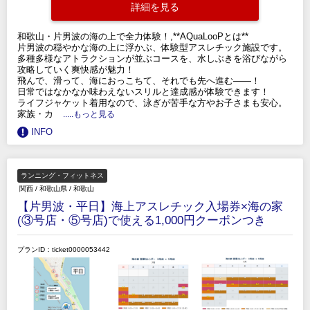
詳細を見る
和歌山・片男波の海の上で全力体験！,**AQuaLooPとは**
片男波の穏やかな海の上に浮かぶ、体験型アスレチック施設です。
多種多様なアトラクションが並ぶコースを、水しぶきを浴びながら
攻略していく爽快感が魅力！
飛んで、滑って、海におっこちて、それでも先へ進む——！
日常ではなかなか味わえないスリルと達成感が体験できます！
ライフジャケット着用なので、泳ぎが苦手な方やお子さまも安心。
家族・カ
.....もっと見る
INFO
ランニング・フィットネス
関西
/
和歌山県
/
和歌山
【片男波・平日】海上アスレチック入場券×海の家
(③号店・⑤号店)で使える1,000円クーポンつき
プランID：ticket0000053442