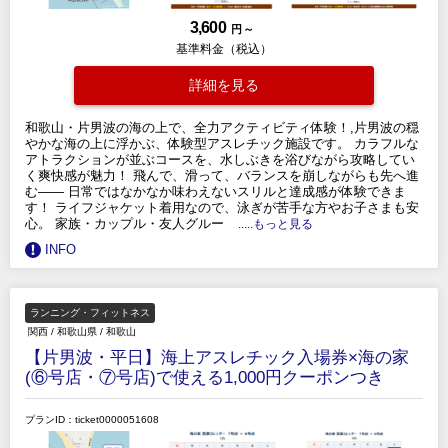
3,600
円 ～
基準料金（税込）
詳細を見る
和歌山・片男波の海の上で、全力アクティビティ体験！,片男波の穏
やかな海の上に浮かぶ、体験型アスレチック施設です。 カラフルな
アトラクションが並ぶコースを、水しぶきを浴びながら攻略してい
く爽快感が魅力！ 飛んで、滑って、バランスを崩しながらも先へ進
む—— 日常ではなかなか味わえないスリルと達成感が体験できま
す！ ライフジャケット着用なので、泳ぎが苦手な方やお子さまも安
心。 家族・カップル・友人グルー
.....もっと見る
INFO
ランニング・フィットネス
関西
/
和歌山県
/
和歌山
【片男波・平日】海上アスレチック入場券×海の家
(⑥号店・⑦号店)で使える1,000円クーポンつき
プランID：ticket0000051608