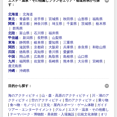
エステ・温泉・その他癒しプランをエリア・都道府県から探
す：
北海道
：
北海道
東北
：
青森県
｜
岩手県
｜
宮城県
｜
秋田県
｜
山形県
｜
福島県
関東
：
東京都
｜
神奈川県
｜
埼玉県
｜
千葉県
｜
茨城県
｜
栃木県
｜
群馬県
北陸
：
富山県
｜
石川県
｜
福井県
甲信越
：
新潟県
｜
長野県
｜
山梨県
東海
：
静岡県
｜
岐阜県
｜
愛知県
｜
三重県
関西
：
滋賀県
｜
京都府
｜
大阪府
｜
兵庫県
｜
奈良県
｜
和歌山県
四国
：
徳島県
｜
高知県
｜
香川県
｜
愛媛県
中国
：
岡山県
｜
広島県
｜
鳥取県
｜
島根県
｜
山口県
九州
：
福岡県
｜
佐賀県
｜
長崎県
｜
熊本県
｜
大分県
｜
宮崎県
｜
鹿児島県
沖縄
：
沖縄県
目的から探す：
海のアクティビティ
|
山・森・高原のアクティビティ
|
川・湖のア
クティビティ
|
空のアクティビティ
|
雪のアクティビティ
|
乗り物
|
食べ物・モノづくり
|
文化・屋内スポーツ・ゲーム体験
|
ガイド
ツアー・エンターテイメント
|
グルメ
|
エステ・温泉・その他癒し
|
テーマパーク・博物館・美術館・入場施設
|
伝統文化体験
|
オリ