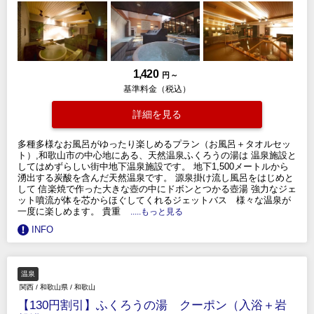
1,420
円 ～
基準料金（税込）
詳細を見る
多種多様なお風呂がゆったり楽しめるプラン（お風呂＋タオルセッ
ト）,和歌山市の中心地にある、天然温泉ふくろうの湯は 温泉施設と
してはめずらしい街中地下温泉施設です。 地下1,500メートルから
湧出する炭酸を含んだ天然温泉です。 源泉掛け流し風呂をはじめと
して 信楽焼で作った大きな壺の中にドボンとつかる壺湯 強力なジェ
ット噴流が体を芯からほぐしてくれるジェットバス 様々な温泉が
一度に楽しめます。 貴重
.....もっと見る
INFO
温泉
関西
/
和歌山県
/
和歌山
【130円割引】ふくろうの湯 クーポン（入浴＋岩