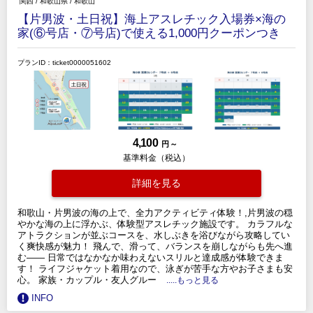
関西
/
和歌山県
/
和歌山
【片男波・土日祝】海上アスレチック入場券×海の
家(⑥号店・⑦号店)で使える1,000円クーポンつき
プランID：ticket0000051602
4,100
円 ～
基準料金（税込）
詳細を見る
和歌山・片男波の海の上で、全力アクティビティ体験！,片男波の穏
やかな海の上に浮かぶ、体験型アスレチック施設です。 カラフルな
アトラクションが並ぶコースを、水しぶきを浴びながら攻略してい
く爽快感が魅力！ 飛んで、滑って、バランスを崩しながらも先へ進
む—— 日常ではなかなか味わえないスリルと達成感が体験できま
す！ ライフジャケット着用なので、泳ぎが苦手な方やお子さまも安
心。 家族・カップル・友人グルー
.....もっと見る
INFO