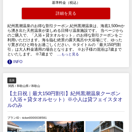
基準料金（税込）
詳細を見る
紀州黒潮温泉のお得な割引クーポン,紀州黒潮温泉は、海底1,500mか
ら湧き出た天然温泉が楽しめる日帰り温泉施設です。 当ページから
のご購入で、「入浴＋貸タオルセット」のお得な割引クーポンをご
利用いただけます。海を臨む絶景の露天風呂や大浴場にて、ゆった
り寛ぎのひと時をお過ごしください。※タイトルの「最大150円割
引」は大人料金適用の場合となります。 ※お子様の混浴は7歳まで
といたします。 ※7歳まで
.....もっと見る
INFO
温泉
関西
/
和歌山県
/
和歌山
【土日祝｜最大150円割引】紀州黒潮温泉クーポン
（入浴＋貸タオルセット）※小人は貸フェイスタオ
ルのみ
プランID：ticket0000038581