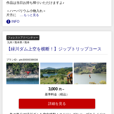
作品は当日お持ち帰りいただけますよ♪
＜ハーバリウム小物入れ＞
片方に
.....もっと見る
INFO
フォレストアドベンチャー
九州
/
熊本県
/
熊本
【緑川ダム上空を横断！】ジップトリップコース
プランID：pln3000038638
3,000
円 ～
基準料金（税込）
詳細を見る