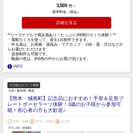
3,500
円 ～
基準料金（税込）
詳細を見る
**リーズナブルで満足感あり！たっぷり1時間のろくろ体験！**
・電動ろくろを使って、器を1点制作できます。
・作る器は、お茶碗・湯呑み・マグカップ・小鉢・皿・片口などか
らお選びいただけます。
・追加制作も可能です。
・釉薬の色は、約6色の中からお選び頂けます。
INFO
その他ものづくり体験
九州
/
熊本県
/
熊本
【熊本・城南町】記念品におすすめ！手形＆足形プ
レートポーセラーツ体験！3歳のお子様から参加可
能！初心者の方も大歓迎♪
午前・午後
61分～120分
1人OK
プランID：45983