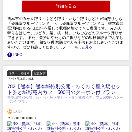
詳細を見る
熊本市のみかん狩り・ぶどう狩り・いちご狩りなどの果物狩りなら
「優峰園フルーツランド」へ！,優峰園フルーツランドは、熊本市西
区河内にあるほぼ1年を通して収穫体験ができる農園です。 みかん
狩りをはじめ、ぶどう、梨、桃、柿、いちごなどのフルーツ狩りが
できます。 また、栗拾いやたけのこ掘りなどの収穫体験までお楽し
みいただけます。 旬な収穫体験は大人も子供もお楽しみいただけま
すので、ぜひお越しください。,フ
.....もっと見る
INFO
名所・旧跡巡り
歴史探訪
九州
/
熊本県
/
熊本
782【熊本】熊本城特別公開・わくわく座入場セッ
ト券と城彩苑内カフェ500円のクーポン付プラン
熊本城特別公開・わくわく座入場セット券と城彩苑内カフェ500円のクー
ポン付プラン
1人OK
プランID：00150001