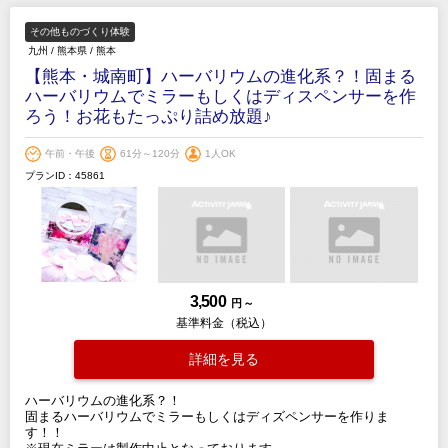
その他ものづくり体験
九州
/
熊本県
/
熊本
【熊本・城南町】ハーバリウムの進化系？！固まる
ハーバリウムでミラーもしくはディスペンサーを作
ろう！お花もたっぷり詰め放題♪
午前・午後
61分～120分
1人OK
プランID：45861
3,500
円 ～
基準料金（税込）
詳細を見る
ハーバリウムの進化系？！
固まるハーバリウムでミラーもしくはディズペンサーを作りま
す！！