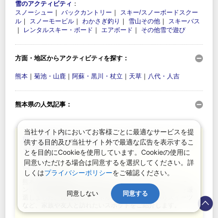
雪のアクティビティ
：
スノーシュー
｜
バックカントリー
｜
スキー/スノーボードスクー
ル
｜
スノーモービル
｜
わかさぎ釣り
｜
雪山その他
｜
スキーバス
｜
レンタルスキー・ボード
｜
エアボード
｜
その他雪で遊び
方面・地区からアクティビティを探す：
熊本
｜
菊池・山鹿
｜
阿蘇・黒川・杖立
｜
天草
｜
八代・人吉
熊本県の人気記事：
当社サイト内においてお客様ごとに最適なサービスを提
熊本DC開催！夏に行きたい熊本の涼しいスポ
供する目的及び当社サイト外で最適な広告を表示するこ
ット7選
とを目的にCookieを使用しています。Cookieの使用に
同意いただける場合は同意するを選択してください。詳
Tripα編集部
| 965view
しくは
プライバシーポリシー
をご確認ください。
熊本県の魅力満載の「熊本デスティネーションキャンペー
ン」の開催に合わせ、暑さを忘れて楽しめる涼スポットを厳
同意しない
同意する
選しました。鍾乳洞やトンネルの避暑地やひんやりスイーツ
など、家族や友人と訪れたいスポットをご紹介します。