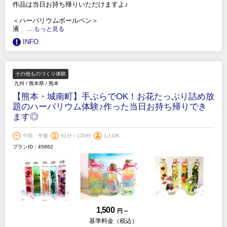
作品は当日お持ち帰りいただけますよ♪
＜ハーバリウムボールペン＞
液
.....もっと見る
INFO
その他ものづくり体験
九州
/
熊本県
/
熊本
【熊本・城南町】手ぶらでOK！お花たっぷり詰め放
題のハーバリウム体験♪作った当日お持ち帰りでき
ます◎
午前・午後
61分～120分
1人OK
プランID：45862
1,500
円 ～
基準料金（税込）