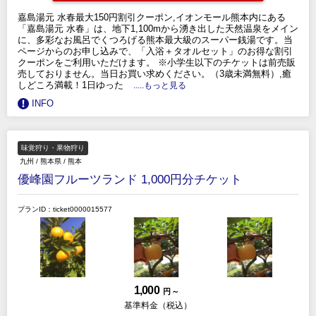
嘉島湯元 水春最大150円割引クーポン,イオンモール熊本内にある
「嘉島湯元 水春」は、地下1,100mから湧き出した天然温泉をメイン
に、多彩なお風呂でくつろげる熊本最大級のスーパー銭湯です。当
ページからのお申し込みで、「入浴＋タオルセット」のお得な割引
クーポンをご利用いただけます。 ※小学生以下のチケットは前売販
売しておりません。当日お買い求めください。（3歳未満無料）,癒
しどころ満載！1日ゆった
.....もっと見る
INFO
味覚狩り・果物狩り
九州
/
熊本県
/
熊本
優峰園フルーツランド 1,000円分チケット
プランID：ticket0000015577
1,000
円 ～
基準料金（税込）