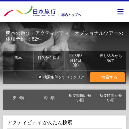
熊本の遊び・アクティビティ・オプショナルツアーの
体験予約
：62件
2026年8
絞り込みから
熊本
目的から探す
月14日
探す
(金)
検索する
検索条件をすべてクリア
所要時間が短
所要時間が長
安い順
高い順
い順
い順
アクティビティ かんたん検索