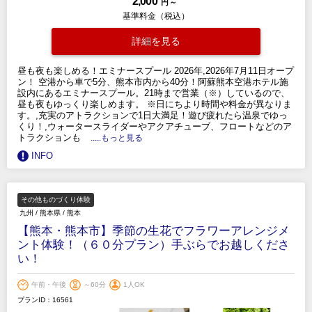
2,000
円 ～
基準料金（税込）
詳細を見る
昼も夜も楽しめる！エミナースプール 2026年,2026年7月11日オープ
ン！ 空港から車で5分、熊本市内から40分！阿蘇熊本空港ホテル施
設内にあるエミナースプール。21時まで営業（※）しているので、
昼も夜もゆっくり楽しめます。 ※日にちより時間や料金が異なりま
す。,充実のアトラクションで1日大満足！遊び疲れたら温泉でゆっ
くり！,ウォータースライダーやアクアチューブ、フロートなどのア
トラクションも
.....もっと見る
INFO
その他ものづくり体験
九州
/
熊本県
/
熊本
【熊本・熊本市】季節の生花でフラワーアレンジメ
ント体験！（６０分プラン）手ぶらでお越しくださ
い！
午前・午後
～60分
1人OK
プランID：16561