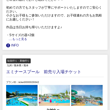
初めての方でもスタッフが丁寧にサポートいたしますのでご安心く
ださい。
小さなお子様もご参加いただけますので、お子様連れの方もお気軽
にお越しください！
作品は当日お持ち帰りいただけますよ♪
・Sサイズの器×2個
.....もっと見る
INFO
味覚狩り・果物狩り
九州
/
熊本県
/
熊本
エミナースプール 前売り入場チケット
プランID：ticket0000029342