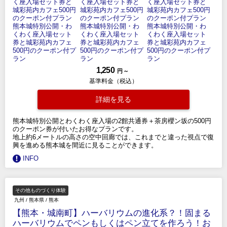
1,250
円 ～
基準料金（税込）
詳細を見る
熊本城特別公開とわくわく座入場の2館共通券＋茶房櫻ン坂の500円
のクーポン券が付いたお得なプランです。
地上約6メートルの高さの空中回廊では、これまでと違った視点で復
興を進める熊本城を間近に見ることができます。
INFO
その他ものづくり体験
九州
/
熊本県
/
熊本
【熊本・城南町】ハーバリウムの進化系？！固まる
ハーバリウムでペンもしくはペン立てを作ろう！お