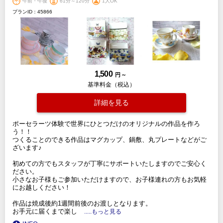
午前・午後
61分～120分
1人OK
プランID：45866
1,500
円 ～
基準料金（税込）
詳細を見る
ポーセラーツ体験で世界にひとつだけのオリジナルの作品を作ろ
う！！
つくることのできる作品はマグカップ、鍋敷、丸プレートなどがご
ざいます♪
初めての方でもスタッフが丁寧にサポートいたしますのでご安心く
ださい。
小さなお子様もご参加いただけますので、お子様連れの方もお気軽
にお越しください！
作品は焼成後約1週間前後のお渡しとなります。
お手元に届くまで楽し
.....もっと見る