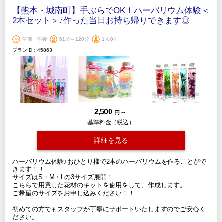
【熊本・城南町】手ぶらでOK！ハーバリウム体験＜
2本セット＞♪作った当日お持ち帰りできます◎
午前・午後
61分～120分
1人OK
プランID：45863
2,500
円 ～
基準料金（税込）
詳細を見る
ハーバリウム体験♪おひとり様で2本のハーバリウムを作ることがで
きます！！
サイズはS・M・Lの3サイズ展開！
こちらで用意した花材のキットを使用をして、作成します。
ご希望のサイズをお申し込みください！！
初めての方でもスタッフが丁寧にサポートいたしますのでご安心く
ださい。