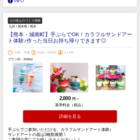
INFO
その他ものづくり体験
九州
/
熊本県
/
熊本
【熊本・城南町】手ぶらでOK！カラフルサンドアー
ト体験♪作った当日お持ち帰りできます◎
午前・午後
61分～120分
1人OK
プランID：45864
2,000
円 ～
基準料金（税込）
詳細を見る
手ぶらでご参加いただける、カラフルサンドアート体験♪
サンドアートの器は3種類展開！
ご希望の器にてお申し込みください！！