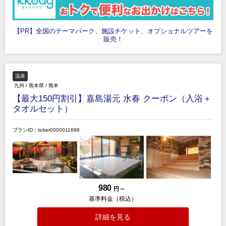
【PR】全国のテーマパーク、施設チケット、オプショナルツアーを
販売！
温泉
九州
/
熊本県
/
熊本
【最大150円割引】嘉島湯元 水春 クーポン（入浴＋
タオルセット）
プランID：ticket0000011698
980
円 ～
基準料金（税込）
詳細を見る