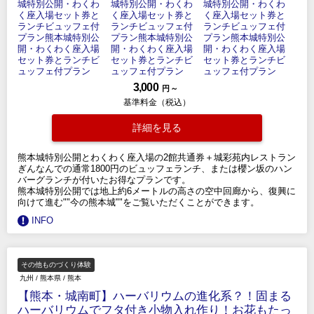
3,000
円 ～
基準料金（税込）
詳細を見る
熊本城特別公開とわくわく座入場の2館共通券＋城彩苑内レストラン
ぎんなんでの通常1800円のビュッフェランチ、または櫻ン坂のハン
バーグランチが付いたお得なプランです。
熊本城特別公開では地上約6メートルの高さの空中回廊から、復興に
向けて進む""今の熊本城""をご覧いただくことができます。
INFO
その他ものづくり体験
九州
/
熊本県
/
熊本
【熊本・城南町】ハーバリウムの進化系？！固まる
ハーバリウムでフタ付き小物入れ作り！お花もたっ