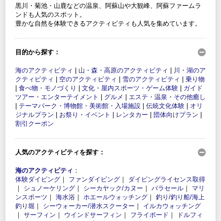
黒川・菊池・山鹿などの温泉、阿蘇山や大観峰、阿蘇ファームラ
ンドも人気のスポット。
豊かな自然を体験できるアクティビティも人気を集めています。
目的から探す：
海のアクティビティ
|
山・森・高原のアクティビティ
|
川・湖のア
クティビティ
|
空のアクティビティ
|
雪のアクティビティ
|
乗り物
|
食べ物・モノづくり
|
文化・屋内スポーツ・ゲーム体験
|
ガイド
ツアー・エンターテイメント
|
グルメ
|
エステ・温泉・その他癒し
|
テーマパーク・博物館・美術館・入場施設
|
伝統文化体験
|
オリ
ジナルプラン
|
お祭り・イベント
|
レンタカー
|
団体向けプラン
|
割引クーポン
人気のアクティビティを探す：
海のアクティビティ
：
体験ダイビング
｜
ファンダイビング
｜
ダイビングライセンス取得
｜
シュノーケリング
｜
シーカヤック/カヌー
｜
パラセール
｜
マリ
ンスポーツ
｜
海水浴
｜
ホエールウォッチング
｜
釣り/釣り船/海上
釣り堀
｜
シーウォーカー/潜水スクーター
｜
イルカウォッチング
｜
サーフィン
｜
ウインドサーフィン
｜
フライボード
｜
ドルフィ