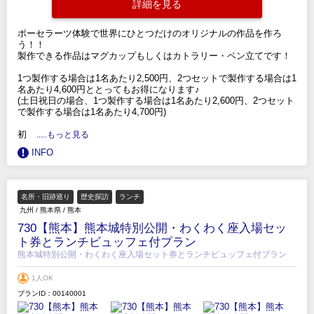
詳細を見る
ポーセラーツ体験で世界にひとつだけのオリジナルの作品を作ろ
う！！
製作できる作品はマグカップもしくはカトラリー・ペン立てです！
1つ製作する場合は1名あたり2,500円、2つセットで製作する場合は1
名あたり4,600円ととってもお得になります♪
(土日祝日の場合、1つ製作する場合は1名あたり2,600円、2つセット
で製作する場合は1名あたり4,700円)
初
.....もっと見る
INFO
名所・旧跡巡り
歴史探訪
ランチ
九州
/
熊本県
/
熊本
730【熊本】熊本城特別公開・わくわく座入場セッ
ト券とランチビュッフェ付プラン
熊本城特別公開・わくわく座入場セット券とランチビュッフェ付プラン
1人OK
プランID：00140001