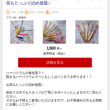
花もたっぷり詰め放題♪
午前・午後
61分～120分
1人OK
プランID：45859
1,500
円 ～
基準料金（税込）
詳細を見る
ハーバリウムの進化系？！
固まるハーバリウムでペンもしくはペン立てを作ります！！
お花もたっぷり詰め放題♪
初めての方でもスタッフが丁寧にサポートいたしますのでご安心く
ださい。
小さなお子様もご参加いただけますので、お子様連れの方もお気軽
にお越しください！