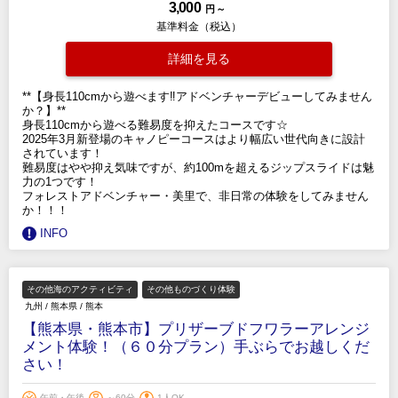
3,000
円 ～
基準料金（税込）
詳細を見る
**【身長110cmから遊べます‼︎アドベンチャーデビューしてみません
か？】**
身長110cmから遊べる難易度を抑えたコースです☆
2025年3月新登場のキャノピーコースはより幅広い世代向きに設計
されています！
難易度はやや抑え気味ですが、約100mを超えるジップスライドは魅
力の1つです！
フォレストアドベンチャー・美里で、非日常の体験をしてみません
か！！！
INFO
その他海のアクティビティ
その他ものづくり体験
九州
/
熊本県
/
熊本
【熊本県・熊本市】プリザーブドフワラーアレンジ
メント体験！（６０分プラン）手ぶらでお越しくだ
さい！
午前・午後
～60分
1人OK