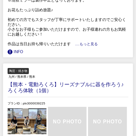
※現在ミラーは製作中止となっております。
お花もたっぷり詰め放題♪
初めての方でもスタッフが丁寧にサポートいたしますのでご安心く
ださい。
小さなお子様もご参加いただけますので、お子様連れの方もお気軽
にお越しください！
作品は当日お持ち帰りいただけます
.....もっと見る
INFO
陶芸・焼き物
九州
/
熊本県
/
熊本
【熊本・電動ろくろ】リーズナブルに器を作ろう♪
ろくろ体験（1個）
プランID：pln3000039225