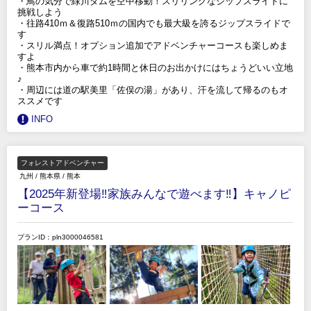
・鳥の気分で緑川ダムを空中移動！スリリングなジップスライドに
挑戦しよう
・往路410ｍ＆復路510ｍの国内でも最大級を誇るジップスライドで
す
・スリル満点！オプション追加でアドベンチャーコースも楽しめま
すよ
・熊本市内から車で約1時間と休日のお出かけにはちょうどいい立地
♪
・周辺には道の駅美里「佐俣の湯」があり、汗を流して帰るのもオ
ススメです
INFO
フォレストアドベンチャー
九州
/
熊本県
/
熊本
【2025年新登場‼︎家族みんなで遊べます‼︎】キャノピ
ーコース
プランID：pln3000046581