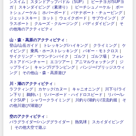
ンスイム
｜
スタンドアップパドル（SUP）
｜
ビーチヨガ/SUPヨ
ガ
｜
スキンダイビング（素潜り）
｜
ビーチシュノーケル
｜
ボー
トシュノーケル
｜
ホバーボード
｜
バナナボート・チュービング
｜
ジェットスキー
｜
ヨット
｜
ウェイクボード
｜
サブウイング
｜
グ
ラスボート
｜
クルーズ・クルージング
｜
バディダイビング
｜
そ
の他海のアクティビティ
山・森・高原のアクティビティ
：
登山/山岳ガイド
｜
トレッキング/ハイキング
｜
クライミング
｜
ケ
イビング
｜
乗馬・ホーストレッキング
｜
バギー・モトクロス
｜
サイクリング・マウンテンバイク
｜
ゴルフ
｜
ゴルフ場
｜
フォレ
ストアドベンチャー
｜
エコツアー
｜
アニマルウォッチング
｜
ジ
ップライン
｜
キャンプ/グランピング
｜
バンジー/ブリッジスウィ
ング
｜
その他山・森・高原遊び
川・湖のアクティビティ
：
ラフティング
｜
カヤック/カヌー
｜
キャニオニング
｜
川下り/ライ
ン下り
｜
鵜飼い
｜
リバーボード・ハイドロスピード
｜
リバー/レ
イクSUP
｜
シャワークライミング
｜
川釣り/湖釣り/渓流釣堀
｜
そ
の他川遊び/湖遊び
空のアクティビティ
：
パラグライダー/ハンググライダー
｜
熱気球
｜
スカイダイビング
｜
その他大空で遊ぶ