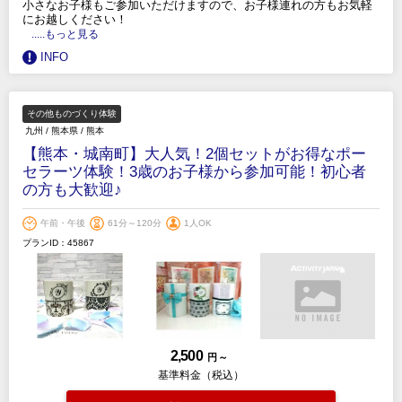
小さなお子様もご参加いただけますので、お子様連れの方もお気軽
にお越しください！
.....もっと見る
INFO
その他ものづくり体験
九州
/
熊本県
/
熊本
【熊本・城南町】大人気！2個セットがお得なポー
セラーツ体験！3歳のお子様から参加可能！初心者
の方も大歓迎♪
午前・午後
61分～120分
1人OK
プランID：45867
2,500
円 ～
基準料金（税込）