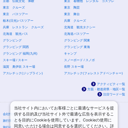
京都 伝統文化 体験
東京 着物他 レンタル コスプレ
東京 クルーズ
東京 陶芸
東京 バスツアー
東京 舞台
栃木(日光)バスツアー
兵庫 クルーズ
兵庫 レストラン クルーズ
北海道 観光タクシー
北海道 観光バス
北海道バスツアー
グランピング
グランピング 関東
グランピング 関西
グランピング 東海
グランピング 福岡(九州)
キャンプ
スキー場 / スキー
スノーボード / スノボ
滋賀 奥伊吹 スキー場
長野 スキー場
アスレチック(ジップライン)
アスレチック(フォレストアドベンチャー)
アクティビティ一覧
方面・都道府県・地区一覧
注目ワード一覧
当社サイト内においてお客様ごとに最適なサービスを提
供する目的及び当社サイト外で最適な広告を表示するこ
会社情報
プライバシーポリシー
とを目的にCookieを使用しています。Cookieの使用に
旅行業登録票・約款
規約集
同意いただける場合は同意するを選択してください。詳
旅行条件書
ニュースリリース