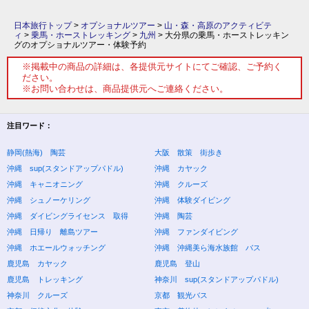
日本旅行トップ
>
オプショナルツアー
>
山・森・高原のアクティビテ
ィ
>
乗馬・ホーストレッキング
>
九州
>
大分県の乗馬・ホーストレッキン
グのオプショナルツアー・体験予約
※掲載中の商品の詳細は、各提供元サイトにてご確認、ご予約く
ださい。
※お問い合わせは、商品提供元へご連絡ください。
注目ワード：
静岡(熱海) 陶芸
大阪 散策 街歩き
沖縄 sup(スタンドアップパドル)
沖縄 カヤック
沖縄 キャニオニング
沖縄 クルーズ
沖縄 シュノーケリング
沖縄 体験ダイビング
沖縄 ダイビングライセンス 取得
沖縄 陶芸
沖縄 日帰り 離島ツアー
沖縄 ファンダイビング
沖縄 ホエールウォッチング
沖縄 沖縄美ら海水族館 バス
鹿児島 カヤック
鹿児島 登山
鹿児島 トレッキング
神奈川 sup(スタンドアップパドル)
神奈川 クルーズ
京都 観光バス