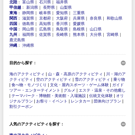
北陸
：
富山県
｜
石川県
｜
福井県
甲信越
：
新潟県
｜
長野県
｜
山梨県
東海
：
静岡県
｜
岐阜県
｜
愛知県
｜
三重県
関西
：
滋賀県
｜
京都府
｜
大阪府
｜
兵庫県
｜
奈良県
｜
和歌山県
四国
：
徳島県
｜
高知県
｜
香川県
｜
愛媛県
中国
：
岡山県
｜
広島県
｜
鳥取県
｜
島根県
｜
山口県
九州
：
福岡県
｜
佐賀県
｜
長崎県
｜
熊本県
｜
大分県
｜
宮崎県
｜
鹿児島県
沖縄
：
沖縄県
目的から探す：
海のアクティビティ
|
山・森・高原のアクティビティ
|
川・湖のア
クティビティ
|
空のアクティビティ
|
雪のアクティビティ
|
乗り物
|
食べ物・モノづくり
|
文化・屋内スポーツ・ゲーム体験
|
ガイド
ツアー・エンターテイメント
|
グルメ
|
エステ・温泉・その他癒し
|
テーマパーク・博物館・美術館・入場施設
|
伝統文化体験
|
オリ
ジナルプラン
|
お祭り・イベント
|
レンタカー
|
団体向けプラン
|
割引クーポン
人気のアクティビティを探す：