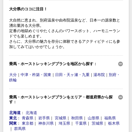
大分県のココに注目！
大自然に恵まれ、別府温泉や由布院温泉など、日本一の源泉数と
湧出量誇る大分県。
定番の地獄めぐりやたくさんのパワースポット、ハーモニーラン
ドでも楽しめます。
さらに、大分県の魅力を存分に体験できるアクティビティにも参
加してみてはいかがでしょうか。
乗馬・ホーストレッキングプランを地区から探す：
大分
｜
中津・杵築・国東
｜
日田・天ヶ瀬・九重
｜
湯布院
｜
別府・
鉄輪
乗馬・ホーストレッキングプランをエリア・都道府県から探
す：
北海道
：
北海道
東北
：
青森県
｜
岩手県
｜
宮城県
｜
秋田県
｜
山形県
｜
福島県
関東
：
東京都
｜
神奈川県
｜
埼玉県
｜
千葉県
｜
茨城県
｜
栃木県
｜
群馬県