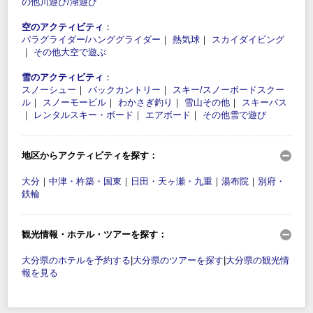
の他川遊び/湖遊び
空のアクティビティ
：
パラグライダー/ハンググライダー
｜
熱気球
｜
スカイダイビング
｜
その他大空で遊ぶ
雪のアクティビティ
：
スノーシュー
｜
バックカントリー
｜
スキー/スノーボードスクー
ル
｜
スノーモービル
｜
わかさぎ釣り
｜
雪山その他
｜
スキーバス
｜
レンタルスキー・ボード
｜
エアボード
｜
その他雪で遊び
地区からアクティビティを探す：
大分
｜
中津・杵築・国東
｜
日田・天ヶ瀬・九重
｜
湯布院
｜
別府・
鉄輪
観光情報・ホテル・ツアーを探す：
大分県のホテルを予約する
|
大分県のツアーを探す
|
大分県の観光情
報を見る