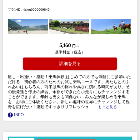
プランID：ticket0000009845
5,160
円 ～
基準料金（税込）
詳細を見る
癒し・出逢い・感動！乗馬体験,はじめての方でも気軽にご参加いた
だける、初心者の方のためのお試し乗馬コースです。馬たちとのふ
れあいはもちろん、前半は馬の揺れや高さに慣れる時間があり、そ
の後発進と停止の練習、余裕ができたら小走りにもチャレンジする
ことができます。年齢も男女も関係ない、みんなが楽しめる乗馬
を、お得にご体験ください。新しい趣味の世界にチャレンジして視
野を広げたい！運動ですっきりリフレッシュ
.....もっと見る
INFO