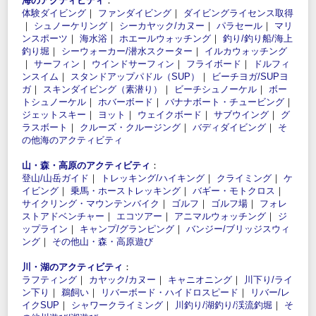
海のアクティビティ
：
体験ダイビング
｜
ファンダイビング
｜
ダイビングライセンス取得
｜
シュノーケリング
｜
シーカヤック/カヌー
｜
パラセール
｜
マリ
ンスポーツ
｜
海水浴
｜
ホエールウォッチング
｜
釣り/釣り船/海上
釣り堀
｜
シーウォーカー/潜水スクーター
｜
イルカウォッチング
｜
サーフィン
｜
ウインドサーフィン
｜
フライボード
｜
ドルフィ
ンスイム
｜
スタンドアップパドル（SUP）
｜
ビーチヨガ/SUPヨ
ガ
｜
スキンダイビング（素潜り）
｜
ビーチシュノーケル
｜
ボー
トシュノーケル
｜
ホバーボード
｜
バナナボート・チュービング
｜
ジェットスキー
｜
ヨット
｜
ウェイクボード
｜
サブウイング
｜
グ
ラスボート
｜
クルーズ・クルージング
｜
バディダイビング
｜
そ
の他海のアクティビティ
山・森・高原のアクティビティ
：
登山/山岳ガイド
｜
トレッキング/ハイキング
｜
クライミング
｜
ケ
イビング
｜
乗馬・ホーストレッキング
｜
バギー・モトクロス
｜
サイクリング・マウンテンバイク
｜
ゴルフ
｜
ゴルフ場
｜
フォレ
ストアドベンチャー
｜
エコツアー
｜
アニマルウォッチング
｜
ジ
ップライン
｜
キャンプ/グランピング
｜
バンジー/ブリッジスウィ
ング
｜
その他山・森・高原遊び
川・湖のアクティビティ
：
ラフティング
｜
カヤック/カヌー
｜
キャニオニング
｜
川下り/ライ
ン下り
｜
鵜飼い
｜
リバーボード・ハイドロスピード
｜
リバー/レ
イクSUP
｜
シャワークライミング
｜
川釣り/湖釣り/渓流釣堀
｜
そ