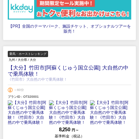
【PR】全国のテーマパーク、施設チケット、オプショナルツアーを
販売！
乗馬・ホーストレッキング
九州
/
大分県
/
大分
【大分】竹田市[阿蘇くじゅう国立公園] 大自然の中
で乗馬体験！
《竹田市》大自然の中で乗馬体験！
～60分
プランID：OT320001
8,250
円 ～
基準料金（税込）