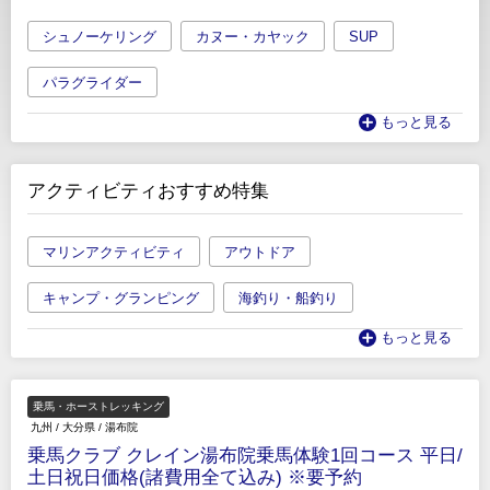
シュノーケリング
カヌー・カヤック
SUP
パラグライダー
もっと見る
アクティビティおすすめ特集
マリンアクティビティ
アウトドア
キャンプ・グランピング
海釣り・船釣り
もっと見る
乗馬・ホーストレッキング
九州
/
大分県
/
湯布院
乗馬クラブ クレイン湯布院乗馬体験1回コース 平日/
土日祝日価格(諸費用全て込み) ※要予約