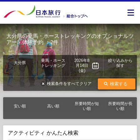
大分県の乗馬・ホーストレッキングのオプショナルツ
アー・体験予約
：2件
乗馬・ホース
2026年8
絞り込みから
大分県
トレッキング
月14日
探す
(金)
検索する
検索条件をすべてクリア
所要時間が短
所要時間が長
安い順
高い順
い順
い順
アクティビティ かんたん検索