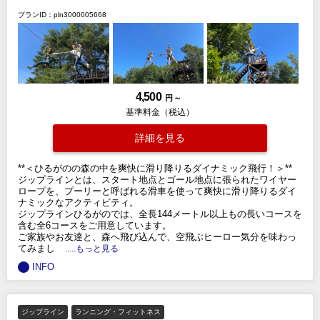
プランID：pln3000005668
4,500
円 ～
基準料金（税込）
詳細を見る
**＜ひるがのの森の中を爽快に滑り降りるダイナミック飛行！＞**
ジップラインとは、スタート地点とゴール地点に張られたワイヤー
ロープを、プーリーと呼ばれる滑車を使って爽快に滑り降りるダイ
ナミックなアクティビティ。
ジップラインひるがのでは、全長144メートル以上もの長いコースを
含む全6コースをご用意しています。
ご家族やお友達と、森へ飛び込んで、空飛ぶヒーロー気分を味わっ
てみまし
.....もっと見る
INFO
ジップライン
ランニング・フィットネス