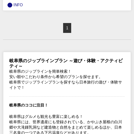
INFO
1
岐阜県のジップラインプラン ～遊び・体験・アクティビ
ティ～
岐阜県のジップラインを簡単検索！
安い順やこだわり条件から希望のプランを探せます。
岐阜県でジップラインプランを探すなら日本旅行の遊び・体験サ
イトで！
岐阜県のココに注目！
岐阜県はグルメも観光も豊富に楽しめる！
岐阜県には、世界遺産にも登録されている、かやぶき屋根の白川
郷や大滝鍾乳洞など建造物と自然をまとめて楽しめるほか、日本
三名泉の一つである下呂温泉などがあります。