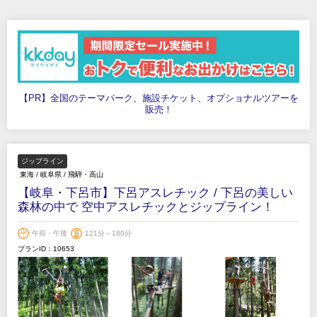
【PR】全国のテーマパーク、施設チケット、オプショナルツアーを
販売！
ジップライン
東海
/
岐阜県
/
飛騨・高山
【岐阜・下呂市】下呂アスレチック / 下呂の美しい
森林の中で 空中アスレチックとジップライン！
午前・午後
121分～180分
プランID：10653