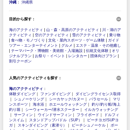
沖縄
：
沖縄県
目的から探す：
海のアクティビティ
|
山・森・高原のアクティビティ
|
川・湖のア
クティビティ
|
空のアクティビティ
|
雪のアクティビティ
|
乗り物
|
食べ物・モノづくり
|
文化・屋内スポーツ・ゲーム体験
|
ガイド
ツアー・エンターテイメント
|
グルメ
|
エステ・温泉・その他癒し
|
テーマパーク・博物館・美術館・入場施設
|
伝統文化体験
|
オリ
ジナルプラン
|
お祭り・イベント
|
レンタカー
|
団体向けプラン
|
割引クーポン
人気のアクティビティを探す：
海のアクティビティ
：
体験ダイビング
｜
ファンダイビング
｜
ダイビングライセンス取得
｜
シュノーケリング
｜
シーカヤック/カヌー
｜
パラセール
｜
マリ
ンスポーツ
｜
海水浴
｜
ホエールウォッチング
｜
釣り/釣り船/海上
釣り堀
｜
シーウォーカー/潜水スクーター
｜
イルカウォッチング
｜
サーフィン
｜
ウインドサーフィン
｜
フライボード
｜
ドルフィ
ンスイム
｜
スタンドアップパドル（SUP）
｜
ビーチヨガ/SUPヨ
ガ
｜
スキンダイビング（素潜り）
｜
ビーチシュノーケル
｜
ボー