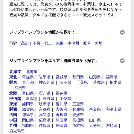
観光に際しては、代表グルメの飛騨牛や、朴葉味、水まんじゅう
はぜひ堪能したい一品です。岐阜県は春夏秋冬季節を感じながら
観光や散策、グルメを堪能できるオススメ観光スポットです。
ジップラインプランを地区から探す：
飛騨・高山
｜
下呂・郡上
｜
恵那・中津川
｜
岐阜・大垣
ジップラインプランをエリア・都道府県から探す：
北海道
：
北海道
東北
：
青森県
｜
岩手県
｜
宮城県
｜
秋田県
｜
山形県
｜
福島県
関東
：
東京都
｜
神奈川県
｜
埼玉県
｜
千葉県
｜
茨城県
｜
栃木県
｜
群馬県
北陸
：
富山県
｜
石川県
｜
福井県
甲信越
：
新潟県
｜
長野県
｜
山梨県
東海
：
静岡県
｜
岐阜県
｜
愛知県
｜
三重県
関西
：
滋賀県
｜
京都府
｜
大阪府
｜
兵庫県
｜
奈良県
｜
和歌山県
四国
：
徳島県
｜
高知県
｜
香川県
｜
愛媛県
中国
：
岡山県
｜
広島県
｜
鳥取県
｜
島根県
｜
山口県
九州
：
福岡県
｜
佐賀県
｜
長崎県
｜
熊本県
｜
大分県
｜
宮崎県
｜
鹿児島県