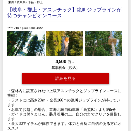
東海
/
岐阜県
/
下呂・郡上
【岐阜・郡上・アスレチック】絶叫ジップラインが
待つチャンピオンコース
プランID：pln3000034555
4,500
円 ～
基準料金（税込）
詳細を見る
・森林内に設置された中上級アスレチックとジップラインコースに
挑戦！
・ラストには高さ20ｍ・全長166ｍの絶叫ジップラインが待ってい
ます
・お車でお越しの場合、東海北陸自動車道「高鷲IC」より約5分
・ガイドは付きません。装具着用の上、自分の力でクリアを目指し
ます
・最大30アイテムが体験できます。体力と高所に自信のある方にオ
ススメ