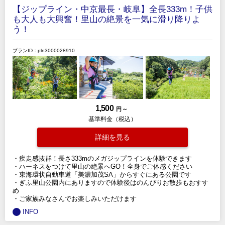
【ジップライン・中京最長・岐阜】全長333m！子供
も大人も大興奮！里山の絶景を一気に滑り降りよ
う！
プランID：pln3000028910
1,500
円 ～
基準料金（税込）
詳細を見る
・疾走感抜群！長さ333mのメガジップラインを体験できます
・ハーネスをつけて里山の絶景へGO！全身でご体感ください
・東海環状自動車道「美濃加茂SA」からすぐにある公園です
・ぎふ里山公園内にありますので体験後はのんびりお散歩もおすす
め
・ご家族みなさんでお楽しみいただけます
INFO