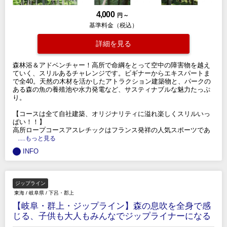
4,000
円 ～
基準料金（税込）
詳細を見る
森林浴＆アドベンチャー！高所で命綱をとって空中の障害物を越え
ていく、スリルあるチャレンジです。ビギナーからエキスパートま
で全40。天然の木材を活かしたアトラクション建築物と、パークの
ある森の魚の養殖池や水力発電など、サスティナブルな魅力たっぷ
り。
【コースは全て自社建築、オリジナリティに溢れ楽しくスリルいっ
ぱい！！】
高所ロープコースアスレチックはフランス発祥の人気スポーツであ
.....もっと見る
INFO
ジップライン
東海
/
岐阜県
/
下呂・郡上
【岐阜・群上・ジップライン】森の息吹を全身で感
じる、子供も大人もみんなでジップライナーになる