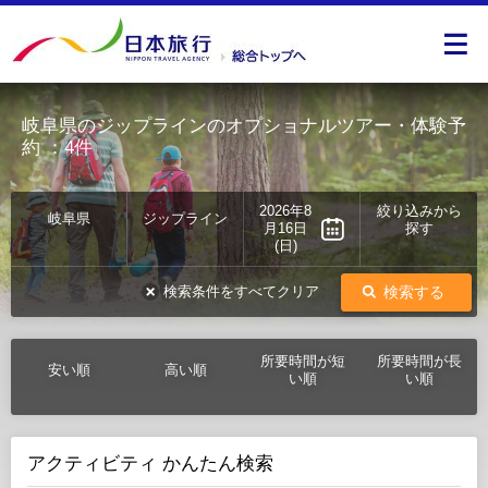
岐阜県のジップラインのオプショナルツアー・体験予
約
：4件
2026年8
絞り込みから
岐阜県
ジップライン
月16日
探す
(日)
検索する
検索条件をすべてクリア
所要時間が短
所要時間が長
安い順
高い順
い順
い順
アクティビティ かんたん検索