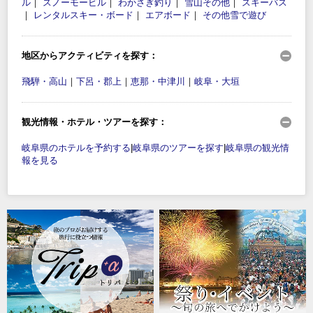
ル
｜
スノーモービル
｜
わかさぎ釣り
｜
雪山その他
｜
スキーバス
｜
レンタルスキー・ボード
｜
エアボード
｜
その他雪で遊び
地区からアクティビティを探す：
飛騨・高山
｜
下呂・郡上
｜
恵那・中津川
｜
岐阜・大垣
観光情報・ホテル・ツアーを探す：
岐阜県のホテルを予約する
|
岐阜県のツアーを探す
|
岐阜県の観光情
報を見る