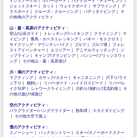
トシュノーケル
｜
ホバーボード
｜
バナナボート・チュービング
｜
ジェットスキー
｜
ヨット
｜
ウェイクボード
｜
サブウイング
｜
グ
ラスボート
｜
クルーズ・クルージング
｜
バディダイビング
｜
そ
の他海のアクティビティ
山・森・高原のアクティビティ
：
登山/山岳ガイド
｜
トレッキング/ハイキング
｜
クライミング
｜
ケ
イビング
｜
乗馬・ホーストレッキング
｜
バギー・モトクロス
｜
サイクリング・マウンテンバイク
｜
ゴルフ
｜
ゴルフ場
｜
フォレ
ストアドベンチャー
｜
エコツアー
｜
アニマルウォッチング
｜
ジ
ップライン
｜
キャンプ/グランピング
｜
バンジー/ブリッジスウィ
ング
｜
その他山・森・高原遊び
川・湖のアクティビティ
：
ラフティング
｜
カヤック/カヌー
｜
キャニオニング
｜
川下り/ライ
ン下り
｜
鵜飼い
｜
リバーボード・ハイドロスピード
｜
リバー/レ
イクSUP
｜
シャワークライミング
｜
川釣り/湖釣り/渓流釣堀
｜
そ
の他川遊び/湖遊び
空のアクティビティ
：
パラグライダー/ハンググライダー
｜
熱気球
｜
スカイダイビング
｜
その他大空で遊ぶ
雪のアクティビティ
：
スノーシュー
｜
バックカントリー
｜
スキー/スノーボードスクー