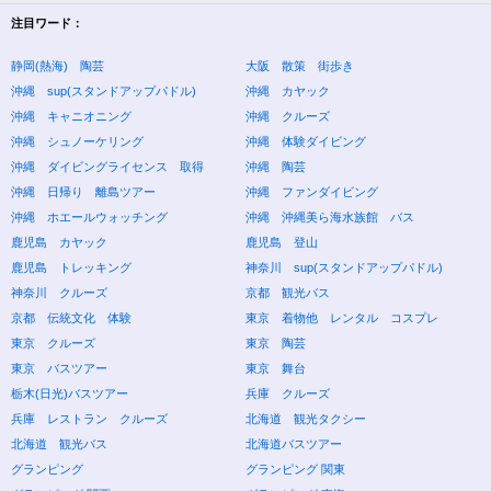
注目ワード：
静岡(熱海) 陶芸
大阪 散策 街歩き
沖縄 sup(スタンドアップパドル)
沖縄 カヤック
沖縄 キャニオニング
沖縄 クルーズ
沖縄 シュノーケリング
沖縄 体験ダイビング
沖縄 ダイビングライセンス 取得
沖縄 陶芸
沖縄 日帰り 離島ツアー
沖縄 ファンダイビング
沖縄 ホエールウォッチング
沖縄 沖縄美ら海水族館 バス
鹿児島 カヤック
鹿児島 登山
鹿児島 トレッキング
神奈川 sup(スタンドアップパドル)
神奈川 クルーズ
京都 観光バス
京都 伝統文化 体験
東京 着物他 レンタル コスプレ
東京 クルーズ
東京 陶芸
東京 バスツアー
東京 舞台
栃木(日光)バスツアー
兵庫 クルーズ
兵庫 レストラン クルーズ
北海道 観光タクシー
北海道 観光バス
北海道バスツアー
グランピング
グランピング 関東