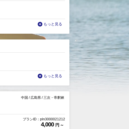
もっと見る
もっと見る
中国
/
広島県
/
三次・帝釈峡
プランID：pln3000021212
4,000
円 ～