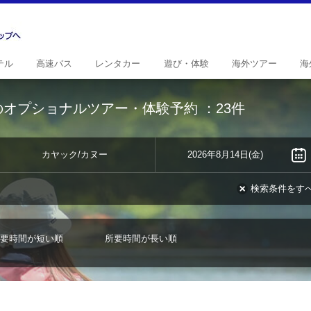
テル
高速
バス
レンタ
カー
遊び・
体験
海外
ツアー
海
のオプショナルツアー・体験予約
：23件
カヤック/カヌー
2026年8月14日(金)
検索条件をす
要時間が短い順
所要時間が長い順