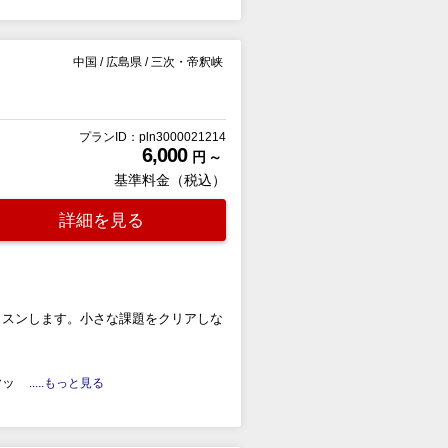
中国
/
広島県
/
三次・帝釈峡
プランID：pln3000021214
6,000
円 ～
基準料金（税込）
詳細を見る
ッスンします。小さな課題をクリアしな
ヤッ
.....もっと見る