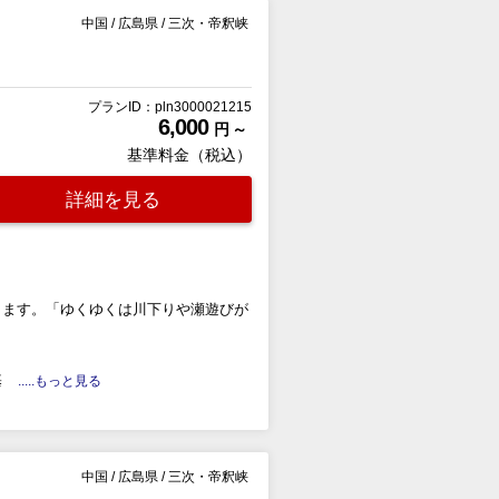
中国
/
広島県
/
三次・帝釈峡
）
プランID：pln3000021215
6,000
円 ～
基準料金（税込）
詳細を見る
します。「ゆくゆくは川下りや瀬遊びが
基
.....もっと見る
中国
/
広島県
/
三次・帝釈峡