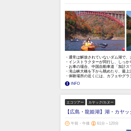
・通常は解放されていないダム湖で、
・インストラクターが同行し、しっか
・お車の場合、中国自動車道「加計スマ
・滝山峡大橋を下から眺めたり、最上
・体験場所の近くには、カフェやグラ
INFO
エコツアー
カヤック/カヌー
【広島・龍姫湖】湖・カヤッ
午前・午後
61分～120分