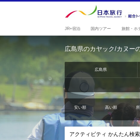
JR+
宿泊
国内
ツアー
旅館・
ホ
広島県のカヤック/カヌー
広島県
安い順
高い順
所
アクティビティ かんたん検索