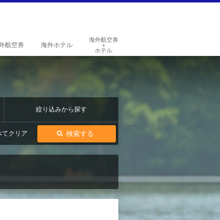
海外航空券
外
航空券
海外
ホテル
＋
ホテル
絞り込みから探す
検索する
べてクリア