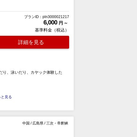
プランID：pln3000021217
6,000
円 ～
基準料金（税込）
詳細を見る
だり、泳いだり、カヤック体験した
.もっと見る
中国
/
広島県
/
三次・帝釈峡