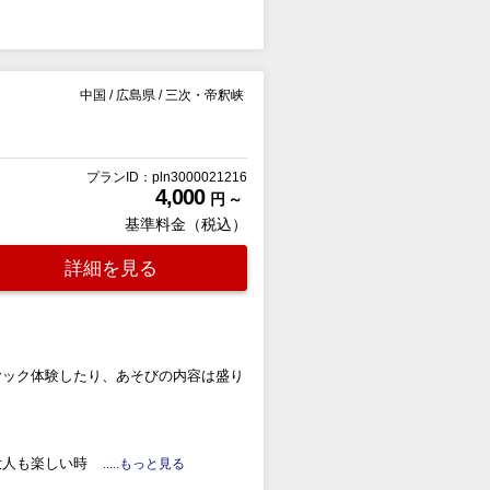
中国
/
広島県
/
三次・帝釈峡
プランID：pln3000021216
4,000
円 ～
基準料金（税込）
詳細を見る
ヤック体験したり、あそびの内容は盛り
大人も楽しい時
.....もっと見る