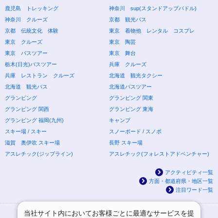
鹿児島 トレッキング
神奈川 sup(スタンドアップパドル)
神奈川 クルーズ
京都 観光バス
京都 伝統文化 体験
東京 着物他 レンタル コスプレ
東京 クルーズ
東京 陶芸
東京 バスツアー
東京 舞台
栃木(日光)バスツアー
兵庫 クルーズ
兵庫 レストラン クルーズ
北海道 観光タクシー
北海道 観光バス
北海道バスツアー
グランピング
グランピング 関東
グランピング 関西
グランピング 東海
グランピング 福岡(九州)
キャンプ
スキー場 / スキー
スノーボード / スノボ
滋賀 奥伊吹 スキー場
長野 スキー場
アスレチック(ジップライン)
アスレチック(フォレストアドベンチャー)
アクティビティ一覧
方面・都道府県・地区一覧
注目ワード一覧
当社サイト内においてお客様ごとに最適なサービスを提