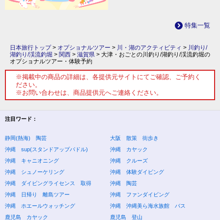
特集一覧
日本旅行トップ
>
オプショナルツアー
>
川・湖のアクティビティ
>
川釣り/
湖釣り/渓流釣堀
>
関西
>
滋賀県
>
大津・おごとの川釣り/湖釣り/渓流釣堀の
オプショナルツアー・体験予約
※掲載中の商品の詳細は、各提供元サイトにてご確認、ご予約く
ださい。
※お問い合わせは、商品提供元へご連絡ください。
注目ワード：
静岡(熱海) 陶芸
大阪 散策 街歩き
沖縄 sup(スタンドアップパドル)
沖縄 カヤック
沖縄 キャニオニング
沖縄 クルーズ
沖縄 シュノーケリング
沖縄 体験ダイビング
沖縄 ダイビングライセンス 取得
沖縄 陶芸
沖縄 日帰り 離島ツアー
沖縄 ファンダイビング
沖縄 ホエールウォッチング
沖縄 沖縄美ら海水族館 バス
鹿児島 カヤック
鹿児島 登山