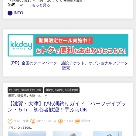
〜体験の流れ〜（例：10：００希望の場合）
9:45 マ
.....もっと見る
INFO
【PR】全国のテーマパーク、施設チケット、オプショナルツアーを
販売！
釣り/釣り船/海上釣り堀
川釣り/湖釣り/渓流釣堀
関西
/
滋賀県
/
大津・おごと
【滋賀・大津】びわ湖釣りガイド「ハーフデイプラ
ン・５ｈ」初心者歓迎！手ぶらOK
午前・午後
301分～360分
1人OK
送迎付
プランID：53001