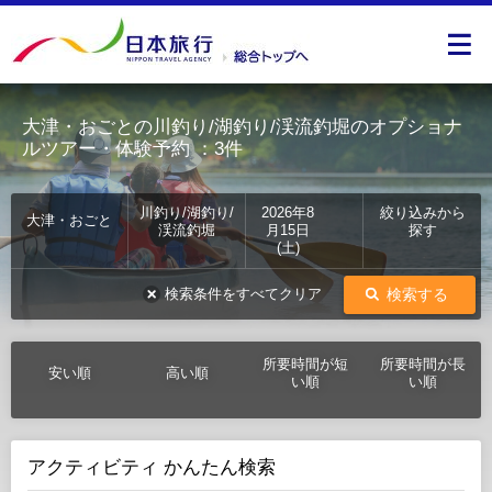
大津・おごとの川釣り/湖釣り/渓流釣堀のオプショナ
ルツアー・体験予約
：3件
川釣り/湖釣り/
2026年8
絞り込みから
大津・おごと
渓流釣堀
月15日
探す
(土)
検索する
検索条件をすべてクリア
所要時間が短
所要時間が長
安い順
高い順
い順
い順
アクティビティ かんたん検索