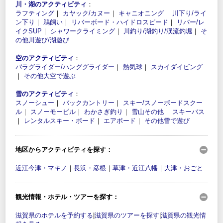
川・湖のアクティビティ
：
ラフティング
｜
カヤック/カヌー
｜
キャニオニング
｜
川下り/ライ
ン下り
｜
鵜飼い
｜
リバーボード・ハイドロスピード
｜
リバー/レ
イクSUP
｜
シャワークライミング
｜
川釣り/湖釣り/渓流釣堀
｜
そ
の他川遊び/湖遊び
空のアクティビティ
：
パラグライダー/ハンググライダー
｜
熱気球
｜
スカイダイビング
｜
その他大空で遊ぶ
雪のアクティビティ
：
スノーシュー
｜
バックカントリー
｜
スキー/スノーボードスクー
ル
｜
スノーモービル
｜
わかさぎ釣り
｜
雪山その他
｜
スキーバス
｜
レンタルスキー・ボード
｜
エアボード
｜
その他雪で遊び
地区からアクティビティを探す：
近江今津・マキノ
｜
長浜・彦根
｜
草津・近江八幡
｜
大津・おごと
観光情報・ホテル・ツアーを探す：
滋賀県のホテルを予約する
|
滋賀県のツアーを探す
|
滋賀県の観光情