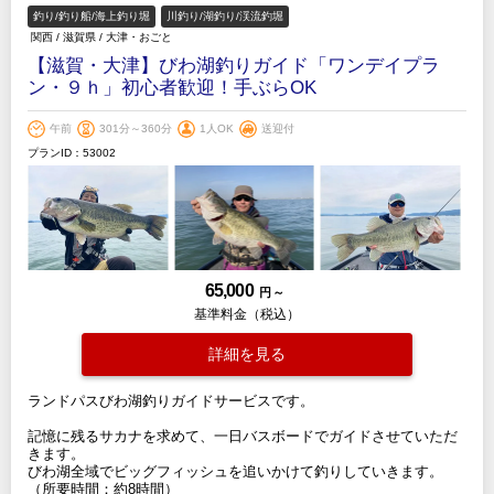
釣り/釣り船/海上釣り堀
川釣り/湖釣り/渓流釣堀
関西
/
滋賀県
/
大津・おごと
【滋賀・大津】びわ湖釣りガイド「ワンデイプラ
ン・９ｈ」初心者歓迎！手ぶらOK
午前
301分～360分
1人OK
送迎付
プランID：53002
65,000
円 ～
基準料金（税込）
詳細を見る
ランドパスびわ湖釣りガイドサービスです。
記憶に残るサカナを求めて、一日バスボードでガイドさせていただ
きます。
びわ湖全域でビッグフィッシュを追いかけて釣りしていきます。
（所要時間：約8時間）