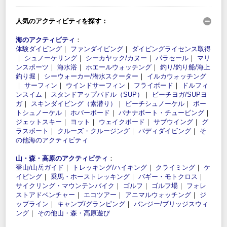
人気のアクティビティを探す：
海のアクティビティ
：
体験ダイビング
｜
ファンダイビング
｜
ダイビングライセンス取得
｜
シュノーケリング
｜
シーカヤック/カヌー
｜
パラセール
｜
マリ
ンスポーツ
｜
海水浴
｜
ホエールウォッチング
｜
釣り/釣り船/海上
釣り堀
｜
シーウォーカー/潜水スクーター
｜
イルカウォッチング
｜
サーフィン
｜
ウインドサーフィン
｜
フライボード
｜
ドルフィ
ンスイム
｜
スタンドアップパドル（SUP）
｜
ビーチヨガ/SUPヨ
ガ
｜
スキンダイビング（素潜り）
｜
ビーチシュノーケル
｜
ボー
トシュノーケル
｜
ホバーボード
｜
バナナボート・チュービング
｜
ジェットスキー
｜
ヨット
｜
ウェイクボード
｜
サブウイング
｜
グ
ラスボート
｜
クルーズ・クルージング
｜
バディダイビング
｜
そ
の他海のアクティビティ
山・森・高原のアクティビティ
：
登山/山岳ガイド
｜
トレッキング/ハイキング
｜
クライミング
｜
ケ
イビング
｜
乗馬・ホーストレッキング
｜
バギー・モトクロス
｜
サイクリング・マウンテンバイク
｜
ゴルフ
｜
ゴルフ場
｜
フォレ
ストアドベンチャー
｜
エコツアー
｜
アニマルウォッチング
｜
ジ
ップライン
｜
キャンプ/グランピング
｜
バンジー/ブリッジスウィ
ング
｜
その他山・森・高原遊び