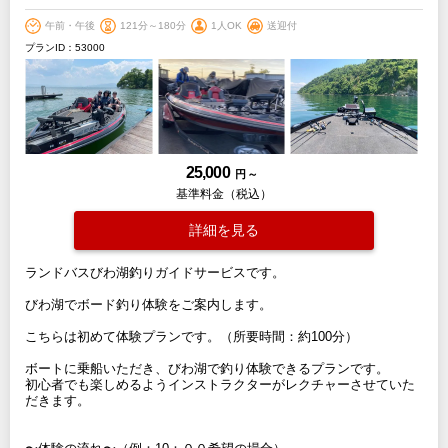
午前・午後
121分～180分
1人OK
送迎付
プランID：53000
25,000
円 ～
基準料金（税込）
詳細を見る
ランドバスびわ湖釣りガイドサービスです。
びわ湖でボード釣り体験をご案内します。
こちらは初めて体験プランです。（所要時間：約100分）
ボートに乗船いただき、びわ湖で釣り体験できるプランです。
初心者でも楽しめるようインストラクターがレクチャーさせていた
だきます。