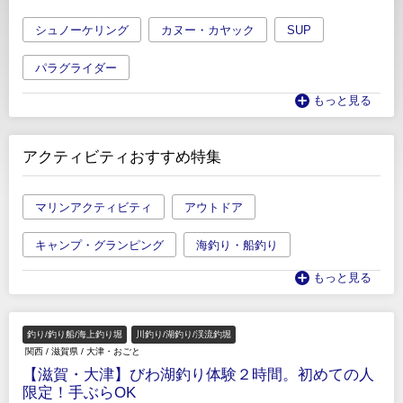
シュノーケリング
カヌー・カヤック
SUP
パラグライダー
もっと見る
アクティビティおすすめ特集
マリンアクティビティ
アウトドア
キャンプ・グランピング
海釣り・船釣り
もっと見る
釣り/釣り船/海上釣り堀
川釣り/湖釣り/渓流釣堀
関西
/
滋賀県
/
大津・おごと
【滋賀・大津】びわ湖釣り体験２時間。初めての人
限定！手ぶらOK