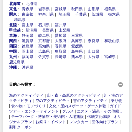
北海道
：
北海道
東北
：
青森県
｜
岩手県
｜
宮城県
｜
秋田県
｜
山形県
｜
福島県
関東
：
東京都
｜
神奈川県
｜
埼玉県
｜
千葉県
｜
茨城県
｜
栃木県
｜
群馬県
北陸
：
富山県
｜
石川県
｜
福井県
甲信越
：
新潟県
｜
長野県
｜
山梨県
東海
：
静岡県
｜
岐阜県
｜
愛知県
｜
三重県
関西
：
滋賀県
｜
京都府
｜
大阪府
｜
兵庫県
｜
奈良県
｜
和歌山県
四国
：
徳島県
｜
高知県
｜
香川県
｜
愛媛県
中国
：
岡山県
｜
広島県
｜
鳥取県
｜
島根県
｜
山口県
九州
：
福岡県
｜
佐賀県
｜
長崎県
｜
熊本県
｜
大分県
｜
宮崎県
｜
鹿児島県
沖縄
：
沖縄県
目的から探す：
海のアクティビティ
|
山・森・高原のアクティビティ
|
川・湖のア
クティビティ
|
空のアクティビティ
|
雪のアクティビティ
|
乗り物
|
食べ物・モノづくり
|
文化・屋内スポーツ・ゲーム体験
|
ガイド
ツアー・エンターテイメント
|
グルメ
|
エステ・温泉・その他癒し
|
テーマパーク・博物館・美術館・入場施設
|
伝統文化体験
|
オリ
ジナルプラン
|
お祭り・イベント
|
レンタカー
|
団体向けプラン
|
割引クーポン