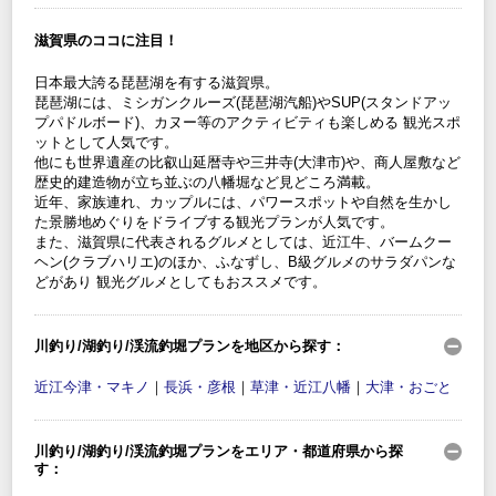
滋賀県のココに注目！
日本最大誇る琵琶湖を有する滋賀県。
琵琶湖には、ミシガンクルーズ(琵琶湖汽船)やSUP(スタンドアッ
プパドルボード)、カヌー等のアクティビティも楽しめる 観光スポ
ットとして人気です。
他にも世界遺産の比叡山延暦寺や三井寺(大津市)や、商人屋敷など
歴史的建造物が立ち並ぶの八幡堀など見どころ満載。
近年、家族連れ、カップルには、パワースポットや自然を生かし
た景勝地めぐりをドライブする観光プランが人気です。
また、滋賀県に代表されるグルメとしては、近江牛、バームクー
ヘン(クラブハリエ)のほか、ふなずし、B級グルメのサラダパンな
どがあり 観光グルメとしてもおススメです。
川釣り/湖釣り/渓流釣堀プランを地区から探す：
近江今津・マキノ
｜
長浜・彦根
｜
草津・近江八幡
｜
大津・おごと
川釣り/湖釣り/渓流釣堀プランをエリア・都道府県から探
す：