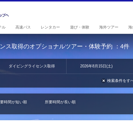
テル
高速
バス
レンタ
カー
遊び・
体験
海外
ツアー
海
ンス取得のオプショナルツアー・体験予約
：4件
ダイビングライセンス取得
2026年8月15日(土)
検索条件をす
要時間が短い順
所要時間が長い順