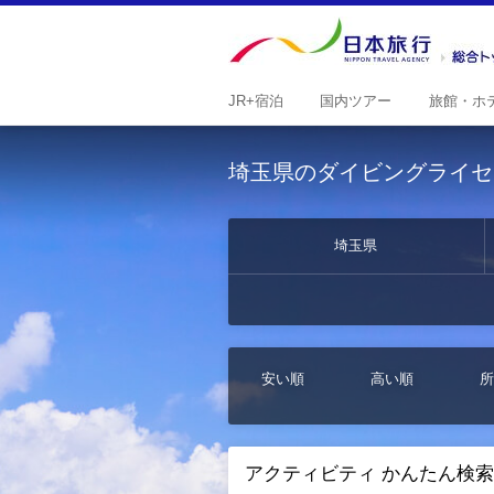
JR+
宿泊
国内
ツアー
旅館・
ホ
埼玉県のダイビングライセ
埼玉県
安い順
高い順
所
アクティビティ かんたん検索