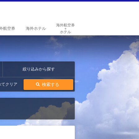
海外航空券
外
航空券
海外
ホテル
＋
ホテル
絞り込みから探す
検索する
べてクリア