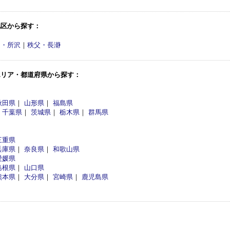
地区から探す：
越・所沢
｜
秩父・長瀞
エリア・都道府県から探す：
秋田県
｜
山形県
｜
福島県
｜
千葉県
｜
茨城県
｜
栃木県
｜
群馬県
三重県
兵庫県
｜
奈良県
｜
和歌山県
愛媛県
島根県
｜
山口県
熊本県
｜
大分県
｜
宮崎県
｜
鹿児島県