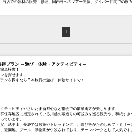
。当店での器材の販売、修理、国内外へのツアー開催、ダイバー仲間での飲
1
取得プラン ～遊び・体験・アクティビティ～
を簡単検索！
ランを探せます。
プランを探すなら日本旅行の遊び・体験サイトで！
アクティビティやさいたま新都心など都会での散策両方が楽しめます。
物群保存地区に指定されている川越の蔵造りの町並みを巡る観光や、和紙すき
まっています。
秩父、武甲山、長瀞では散策やトレッキング、川遊び等がたのしめファミリー
は、遊園地、プール、動物園が併設されており、テーマパークとして人気です