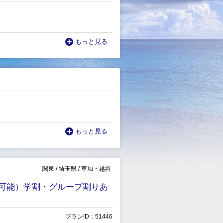
もっと見る
もっと見る
関東
/
埼玉県
/
草加・越谷
講可能）学割・グループ割りあ
プランID：51446