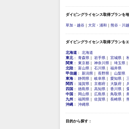
ダイビングライセンス取得プランを
草加・越谷
｜
大宮・浦和
｜
熊谷・川
ダイビングライセンス取得プランを
北海道
：
北海道
東北
：
青森県
｜
岩手県
｜
宮城県
｜
関東
：
東京都
｜
神奈川県
｜
埼玉県
北陸
：
富山県
｜
石川県
｜
福井県
甲信越
：
新潟県
｜
長野県
｜
山梨県
東海
：
静岡県
｜
岐阜県
｜
愛知県
｜
関西
：
滋賀県
｜
京都府
｜
大阪府
｜
四国
：
徳島県
｜
高知県
｜
香川県
｜
中国
：
岡山県
｜
広島県
｜
鳥取県
｜
九州
：
福岡県
｜
佐賀県
｜
長崎県
｜
沖縄
：
沖縄県
目的から探す：