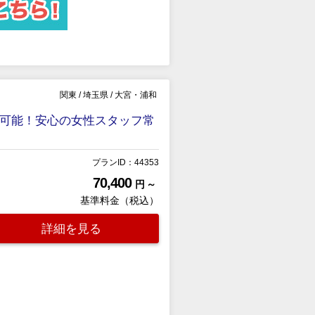
関東
/
埼玉県
/
大宮・浦和
得可能！安心の女性スタッフ常
プランID：44353
70,400
円 ～
基準料金（税込）
詳細を見る