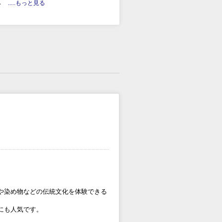
み
.....もっと見る
や染め物などの伝統文化を体験できる
にも人気です。
。