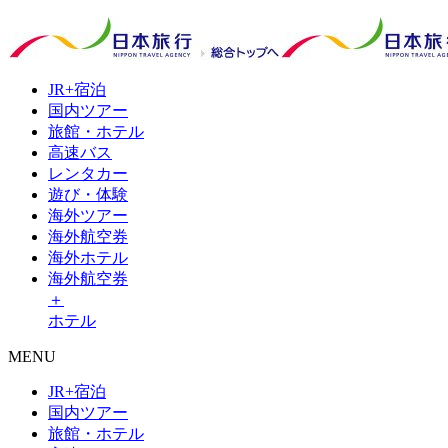
JR+
宿泊
国内
ツアー
旅館・
ホテル
高速
バス
レンタ
カー
遊び・
体験
海外
ツアー
海外
航空券
海外
ホテル
海外航空券
＋
ホテル
MENU
JR+宿泊
国内ツアー
旅館・ホテル