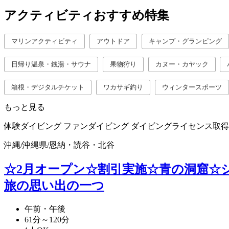
アクティビティおすすめ特集
マリンアクティビティ
アウトドア
キャンプ・グランピング
日帰り温泉・銭湯・サウナ
果物狩り
カヌー・カヤック
箱根・デジタルチケット
ワカサギ釣り
ウィンタースポーツ
もっと見る
体験ダイビング
ファンダイビング
ダイビングライセンス取得
沖縄
/
沖縄県
/
恩納・読谷・北谷
☆2月オープン☆割引実施☆青の洞窟☆
旅の思い出の一つ
午前・午後
61分～120分