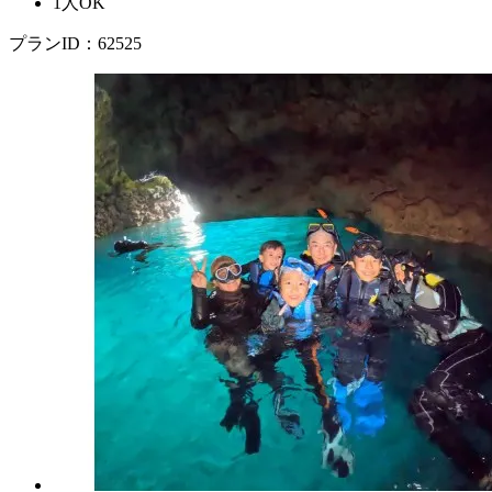
1人OK
プランID：62525