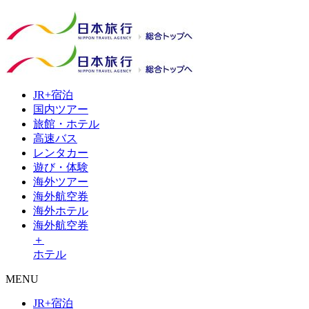
JR+
宿泊
国内
ツアー
旅館・
ホテル
高速
バス
レンタ
カー
遊び・
体験
海外
ツアー
海外
航空券
海外
ホテル
海外航空券
＋
ホテル
MENU
JR+宿泊