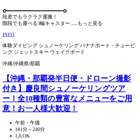
✿━━━━━━━━━━━━━━━━━━✿
段差でもラクラク運搬！
階段でも運べる3輪キャスター
.....もっと見る
INFO
体験ダイビング
シュノーケリング
バナナボート・チュービ
ング
ジェットスキー
ウェイクボード
沖縄
/
沖縄県
/
那覇
【沖縄・那覇発半日便・ドローン撮影
付き】慶良間シュノーケリングツア
ー！全10種類の豊富なメニューをご用
意！お一人様大歓迎！
午前・午後
181分～240分
1人OK