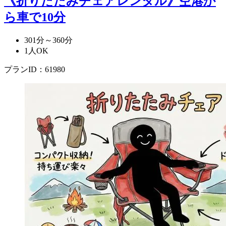
《折りたたみチェアレンタル》空港か
ら車で10分
301分～360分
1人OK
プランID：61980