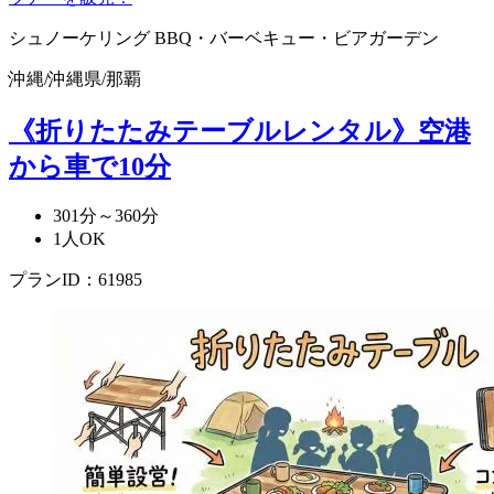
シュノーケリング
BBQ・バーベキュー・ビアガーデン
沖縄
/
沖縄県
/
那覇
《折りたたみテーブルレンタル》空港
から車で10分
301分～360分
1人OK
プランID：61985