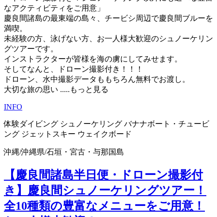
なアクティビティをご用意」
慶良間諸島の最東端の島々、チービシ周辺で慶良間ブルーを
満喫。
未経験の方、泳げない方、お一人様大歓迎のシュノーケリン
グツアーです。
インストラクターが皆様を海の虜にしてみせます。
そしてなんと、ドローン撮影付き！！！
ドローン、水中撮影データももちろん無料でお渡し。
大切な旅の思い
.....もっと見る
INFO
体験ダイビング
シュノーケリング
バナナボート・チュービ
ング
ジェットスキー
ウェイクボード
沖縄
/
沖縄県
/
石垣・宮古・与那国島
【慶良間諸島半日便・ドローン撮影付
き】慶良間シュノーケリングツアー！
全10種類の豊富なメニューをご用意！