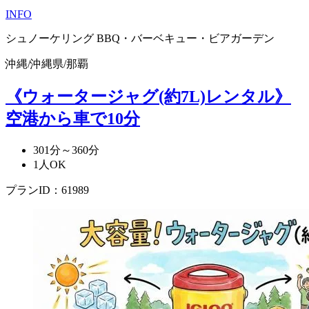
INFO
シュノーケリング
BBQ・バーベキュー・ビアガーデン
沖縄
/
沖縄県
/
那覇
《ウォータージャグ(約7L)レンタル》
空港から車で10分
301分～360分
1人OK
プランID：61989