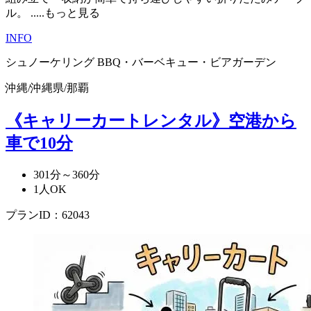
ル。
.....もっと見る
INFO
シュノーケリング
BBQ・バーベキュー・ビアガーデン
沖縄
/
沖縄県
/
那覇
《キャリーカートレンタル》空港から
車で10分
301分～360分
1人OK
プランID：62043