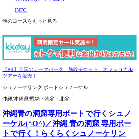
INFO
他のコースをもっと見る
【PR】全国のテーマパーク、施設チケット、オプショナル
ツアーを販売！
シュノーケリング
ボートシュノーケル
沖縄
/
沖縄県
/
恩納・読谷・北谷
沖縄青の洞窟専用ボートで行くシュノ
ーケル(^O^)／
沖縄 青の洞窟 専用ボー
トで行く！らくらくシュノーケリン