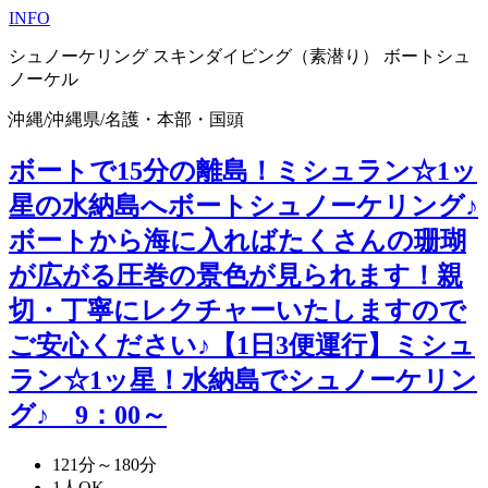
INFO
シュノーケリング
スキンダイビング（素潜り）
ボートシュ
ノーケル
沖縄
/
沖縄県
/
名護・本部・国頭
ボートで15分の離島！ミシュラン☆1ッ
星の水納島へボートシュノーケリング♪
ボートから海に入ればたくさんの珊瑚
が広がる圧巻の景色が見られます！親
切・丁寧にレクチャーいたしますので
ご安心ください♪【1日3便運行】
ミシュ
ラン☆1ッ星！水納島でシュノーケリン
グ♪ 9：00～
121分～180分
1人OK