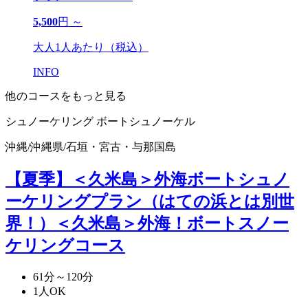
5,500
円 ～
大人1人あたり（税込）
INFO
他のコースをもっと見る
シュノーケリング
ボートシュノーケル
沖縄
/
沖縄県
/
石垣・宮古・与那国島
【夏季】＜久米島＞外海ボートシュノ
ーケリングプラン（はての浜とは別世
界！）
＜久米島＞外海！ボートスノー
ケリングコース
61分～120分
1人OK