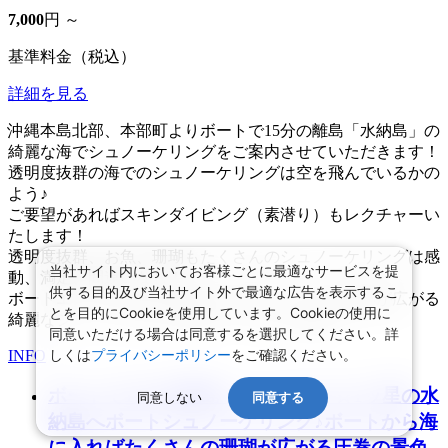
7,000
円 ～
基準料金（税込）
詳細を見る
沖縄本島北部、本部町よりボートで15分の離島「水納島」の
綺麗な海でシュノーケリングをご案内させていただきます！
透明度抜群の海でのシュノーケリングは空を飛んでいるかの
よう♪
ご要望があればスキンダイビング（素潜り）もレクチャーい
たします！
透明度抜群、お魚、珊瑚もたくさんのシュノーケリングは感
当社サイト内においてお客様ごとに最適なサービスを提
動、満足、間違いなし！
供する目的及び当社サイト外で最適な広告を表示するこ
ボートエントリーなので海に入ればそこはもう珊瑚が広がる
とを目的にCookieを使用しています。Cookieの使用に
綺麗なシュノーケリングポイン
.....もっと見る
同意いただける場合は同意するを選択してください。詳
しくは
プライバシーポリシー
をご確認ください。
INFO
ボートで15分の離島！ミシュラン☆1ッ星の水
同意しない
同意する
納島へボートシュノーケリング♪ボートから海
に入ればたくさんの珊瑚が広がる圧巻の景色