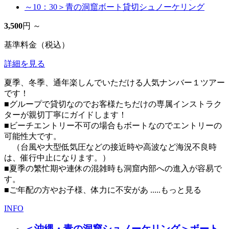
3,500
円 ～
基準料金（税込）
詳細を見る
夏季、冬季、通年楽しんでいただける人気ナンバー１ツアー
です！
■グループで貸切なのでお客様たちだけの専属インストラク
ターが親切丁寧にガイドします！
■ビーチエントリー不可の場合もボートなのでエントリーの
可能性大です。
（台風や大型低気圧などの接近時や高波など海況不良時
は、催行中止になります。）
■夏季の繁忙期や連休の混雑時も洞窟内部への進入が容易で
す。
■ご年配の方やお子様、体力に不安があ
.....もっと見る
INFO
＜沖縄・青の洞窟シュノーケリング＞ボート