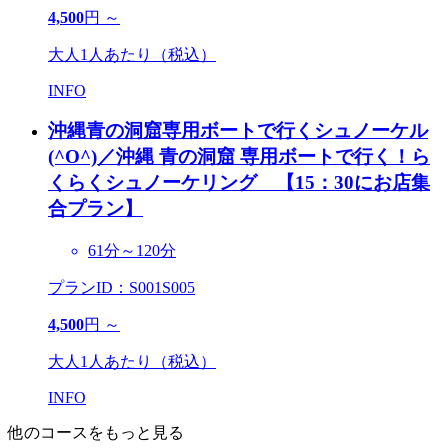
4,500
円 ～
大人1人あたり（税込）
INFO
沖縄青の洞窟専用ボートで行くシュノーケル
(^O^)／
沖縄 青の洞窟 専用ボートで行く！ら
くらくシュノーケリング 【15：30にお店集
合プラン】
61分～120分
プランID：S001S005
4,500
円 ～
大人1人あたり（税込）
INFO
他のコースをもっと見る