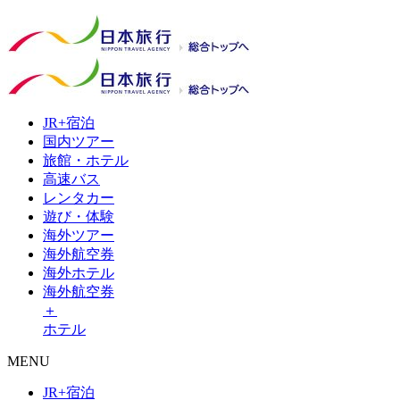
JR+
宿泊
国内
ツアー
旅館・
ホテル
高速
バス
レンタ
カー
遊び・
体験
海外
ツアー
海外
航空券
海外
ホテル
海外航空券
＋
ホテル
MENU
JR+宿泊