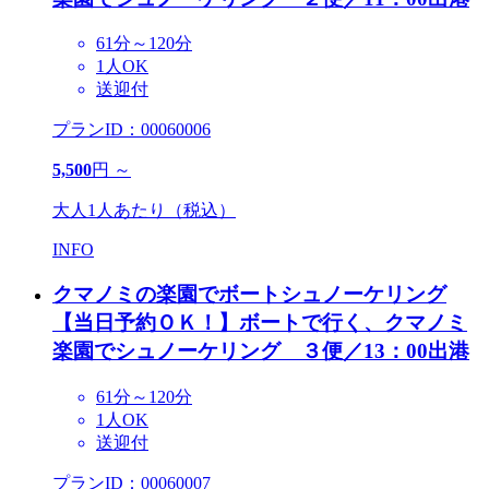
61分～120分
1人OK
送迎付
プランID：00060006
5,500
円 ～
大人1人あたり（税込）
INFO
クマノミの楽園でボートシュノーケリング
【当日予約ＯＫ！】
ボートで行く、クマノミ
楽園でシュノーケリング ３便／13：00出港
61分～120分
1人OK
送迎付
プランID：00060007