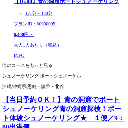
【16:00】青の洞窟ボートシュノーケリング
121分～180分
プランID：00030005
6,400
円 ～
大人1人あたり（税込）
INFO
他のコースをもっと見る
シュノーケリング
ボートシュノーケル
沖縄
/
沖縄県
/
恩納・読谷・北谷
【当日予約ＯＫ！】青の洞窟でボート
シュノーケリング
青の洞窟探検！ボー
ト体験シュノーケリング★ １便／9：
00出港便