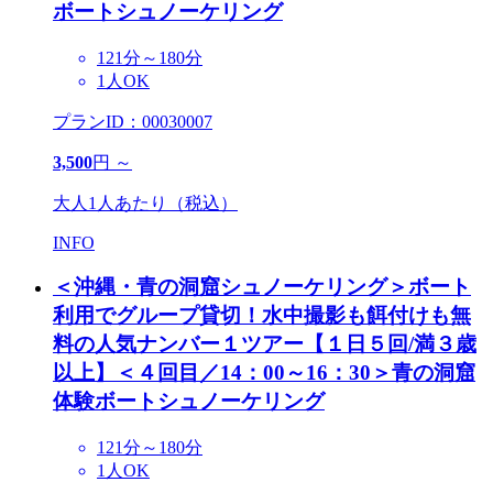
ボートシュノーケリング
121分～180分
1人OK
プランID：00030007
3,500
円 ～
大人1人あたり（税込）
INFO
＜沖縄・青の洞窟シュノーケリング＞ボート
利用でグループ貸切！水中撮影も餌付けも無
料の人気ナンバー１ツアー【１日５回/満３歳
以上】
＜４回目／14：00～16：30＞青の洞窟
体験ボートシュノーケリング
121分～180分
1人OK