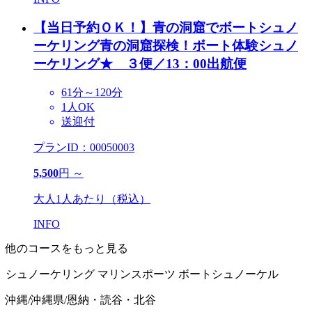
【当日予約ＯＫ！】青の洞窟でボートシュノ
ーケリング
青の洞窟探検！ボート体験シュノ
ーケリング★ ３便／13：00出航便
61分～120分
1人OK
送迎付
プランID：00050003
5,500
円 ～
大人1人あたり（税込）
INFO
他のコースをもっと見る
シュノーケリング
マリンスポーツ
ボートシュノーケル
沖縄
/
沖縄県
/
恩納・読谷・北谷