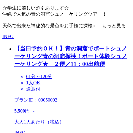
☆学生に嬉しい割引あります☆
沖縄で人気の青の洞窟シュノーケリングツアー！
天然で出来た神秘的な景色をお手軽に探検♪
.....もっと見る
INFO
【当日予約ＯＫ！】青の洞窟でボートシュノ
ーケリング
青の洞窟探検！ボート体験シュノ
ーケリング★ ２便／11：00出航便
61分～120分
1人OK
送迎付
プランID：00050002
5,500
円 ～
大人1人あたり（税込）
INFO