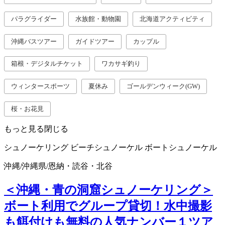
パラグライダー
水族館・動物園
北海道アクティビティ
沖縄バスツアー
ガイドツアー
カップル
箱根・デジタルチケット
ワカサギ釣り
ウィンタースポーツ
夏休み
ゴールデンウィーク(GW)
桜・お花見
もっと見る
閉じる
シュノーケリング
ビーチシュノーケル
ボートシュノーケル
沖縄
/
沖縄県
/
恩納・読谷・北谷
＜沖縄・青の洞窟シュノーケリング＞
ボート利用でグループ貸切！水中撮影
も餌付けも無料の人気ナンバー１ツア