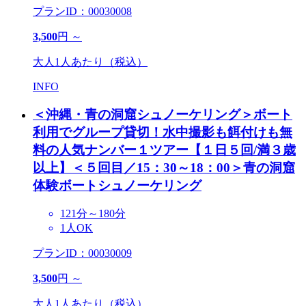
プランID：00030008
3,500
円 ～
大人1人あたり（税込）
INFO
＜沖縄・青の洞窟シュノーケリング＞ボート
利用でグループ貸切！水中撮影も餌付けも無
料の人気ナンバー１ツアー【１日５回/満３歳
以上】
＜５回目／15：30～18：00＞青の洞窟
体験ボートシュノーケリング
121分～180分
1人OK
プランID：00030009
3,500
円 ～
大人1人あたり（税込）