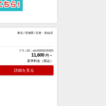
東北
/
宮城県
/
石巻・気仙沼
プランID：pln3000029305
11,600
円 ～
基準料金（税込）
詳細を見る