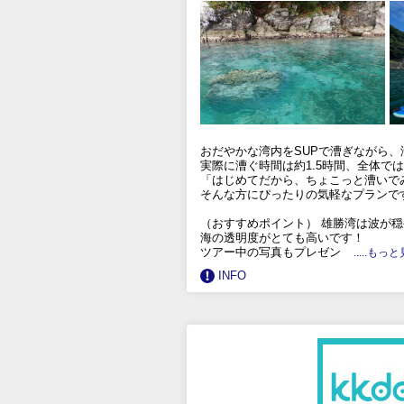
おだやかな湾内をSUPで漕ぎながら
実際に漕ぐ時間は約1.5時間、全体で
「はじめてだから、ちょこっと漕いで
そんな方にぴったりの気軽なプランで
（おすすめポイント） 雄勝湾は波が
海の透明度がとても高いです！
ツアー中の写真もプレゼン
.....もっ
INFO