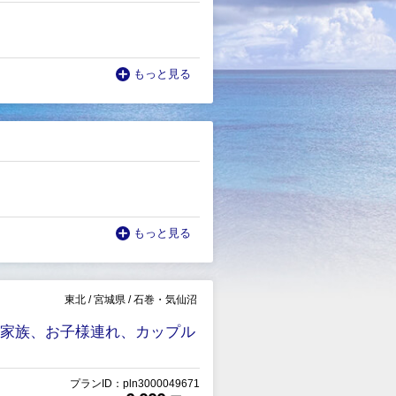
もっと見る
もっと見る
東北
/
宮城県
/
石巻・気仙沼
様や家族、お子様連れ、カップル
プランID：pln3000049671