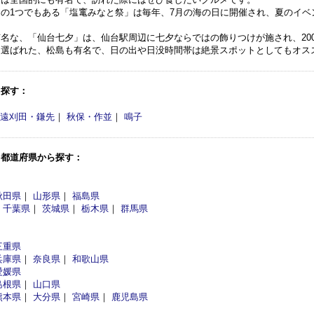
の1つでもある「塩竃みなと祭」は毎年、7月の海の日に開催され、夏のイベ
名な、「仙台七夕」は、仙台駅周辺に七夕ならではの飾りつけが施され、20
も選ばれた、松島も有名で、日の出や日没時間帯は絶景スポットとしてもオス
ら探す：
遠刈田・鎌先
｜
秋保・作並
｜
鳴子
・都道府県から探す：
秋田県
｜
山形県
｜
福島県
｜
千葉県
｜
茨城県
｜
栃木県
｜
群馬県
三重県
兵庫県
｜
奈良県
｜
和歌山県
愛媛県
島根県
｜
山口県
熊本県
｜
大分県
｜
宮崎県
｜
鹿児島県