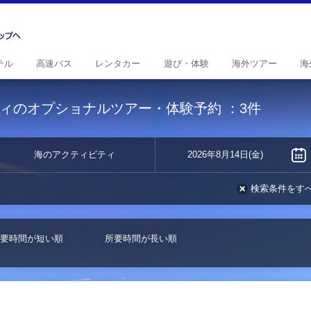
テル
高速
バス
レンタ
カー
遊び・
体験
海外
ツアー
海
ィのオプショナルツアー・体験予約
：3件
海のアクティビティ
2026年8月14日(金)
検索条件をす
要時間が短い順
所要時間が長い順