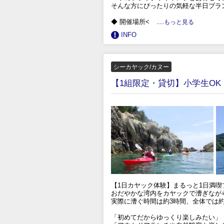
そんな方にぴったりの気軽な半日プラ
◆ 開催場所<
.....もっと見る
INFO
シーカヤック/カヌー
【1組限定・貸切】小学生O
【1日カヤック体験】まるっと1日満喫
おだやかな湾内をカヤックで漕ぎなが
実際に漕ぐ時間は約3時間、全体では
「初めてだからゆっくり楽しみたい」