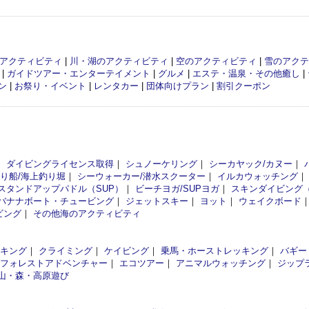
アクティビティ
|
川・湖のアクティビティ
|
空のアクティビティ
|
雪のアクテ
|
ガイドツアー・エンターテイメント
|
グルメ
|
エステ・温泉・その他癒し
|
ン
|
お祭り・イベント
|
レンタカー
|
団体向けプラン
|
割引クーポン
｜
ダイビングライセンス取得
｜
シュノーケリング
｜
シーカヤック/カヌー
｜
釣り船/海上釣り堀
｜
シーウォーカー/潜水スクーター
｜
イルカウォッチング
スタンドアップパドル（SUP）
｜
ビーチヨガ/SUPヨガ
｜
スキンダイビング
バナナボート・チュービング
｜
ジェットスキー
｜
ヨット
｜
ウェイクボード
ビング
｜
その他海のアクティビティ
イキング
｜
クライミング
｜
ケイビング
｜
乗馬・ホーストレッキング
｜
バギー
フォレストアドベンチャー
｜
エコツアー
｜
アニマルウォッチング
｜
ジップ
山・森・高原遊び