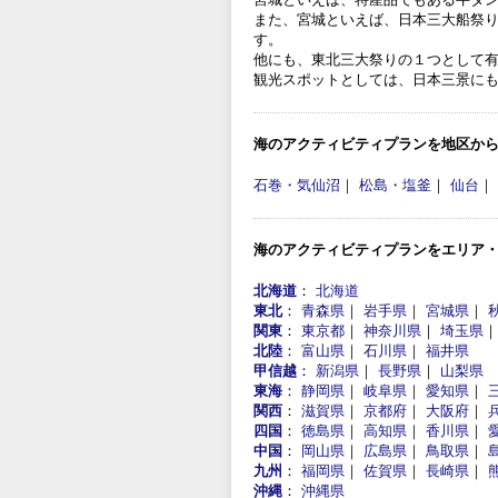
また、宮城といえば、日本三大船祭り
す。
他にも、東北三大祭りの１つとして有
観光スポットとしては、日本三景に
海のアクティビティプランを地区か
石巻・気仙沼
｜
松島・塩釜
｜
仙台
｜
海のアクティビティプランをエリア
北海道
：
北海道
東北
：
青森県
｜
岩手県
｜
宮城県
｜
関東
：
東京都
｜
神奈川県
｜
埼玉県
北陸
：
富山県
｜
石川県
｜
福井県
甲信越
：
新潟県
｜
長野県
｜
山梨県
東海
：
静岡県
｜
岐阜県
｜
愛知県
｜
関西
：
滋賀県
｜
京都府
｜
大阪府
｜
四国
：
徳島県
｜
高知県
｜
香川県
｜
中国
：
岡山県
｜
広島県
｜
鳥取県
｜
九州
：
福岡県
｜
佐賀県
｜
長崎県
｜
沖縄
：
沖縄県