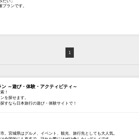
みたい」
催プランです。
1
ン ～遊び・体験・アクティビティ～
検索！
ランを探せます。
を探すなら日本旅行の遊び・体験サイトで！
台市。宮城県はグルメ、イベント、観光、旅行先としても大人気。
ンは全国的にも有名で、訪れた際にはぜひ食したいグルメです。