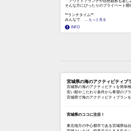
「アウトドアランチや自然観察も楽し
そんな方にぴったりのプライベート開
**ランチタイム**
みんなで
.....もっと見る
INFO
宮城県の海のアクティビティプラ
宮城県の海のアクティビティを簡単
安い順やこだわり条件から希望のプ
宮城県で海のアクティビティプラン
宮城県のココに注目！
東北地方の中心都市である宮城県仙
宮城といえば、特産品でもある牛タ