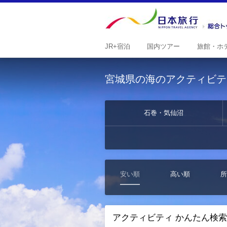
JR+
宿泊
国内
ツアー
旅館・
ホ
宮城県の海のアクティビテ
石巻・気仙沼
安い順
高い順
所
アクティビティ かんたん検索