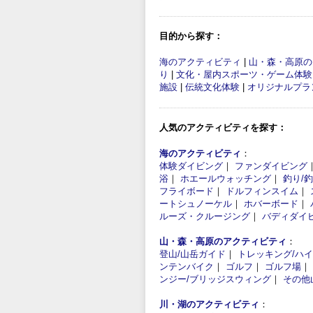
目的から探す：
海のアクティビティ
|
山・森・高原の
り
|
文化・屋内スポーツ・ゲーム体験
施設
|
伝統文化体験
|
オリジナルプラ
人気のアクティビティを探す：
海のアクティビティ
：
体験ダイビング
｜
ファンダイビング
浴
｜
ホエールウォッチング
｜
釣り/
フライボード
｜
ドルフィンスイム
｜
ートシュノーケル
｜
ホバーボード
｜
ルーズ・クルージング
｜
バディダイ
山・森・高原のアクティビティ
：
登山/山岳ガイド
｜
トレッキング/ハ
ンテンバイク
｜
ゴルフ
｜
ゴルフ場
｜
ンジー/ブリッジスウィング
｜
その他
川・湖のアクティビティ
：