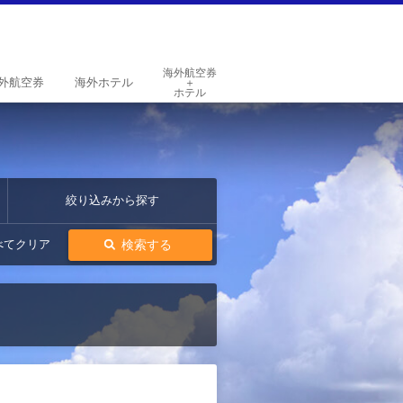
海外航空券
外
航空券
海外
ホテル
＋
ホテル
絞り込みから探す
検索する
べてクリア