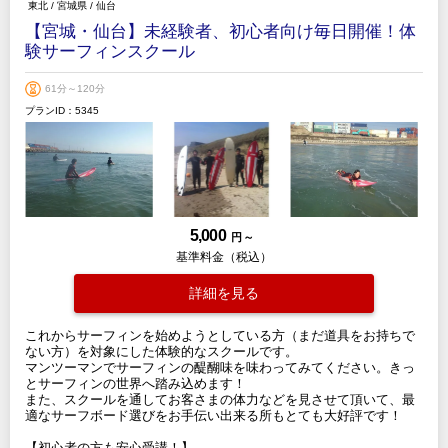
東北
/
宮城県
/
仙台
【宮城・仙台】未経験者、初心者向け毎日開催！体
験サーフィンスクール
61分～120分
プランID：5345
5,000
円 ～
基準料金（税込）
詳細を見る
これからサーフィンを始めようとしている方（まだ道具をお持ちで
ない方）を対象にした体験的なスクールです。
マンツーマンでサーフィンの醍醐味を味わってみてください。きっ
とサーフィンの世界へ踏み込めます！
また、スクールを通してお客さまの体力などを見させて頂いて、最
適なサーフボード選びをお手伝い出来る所もとても大好評です！
【初心者の方も安心受講！】