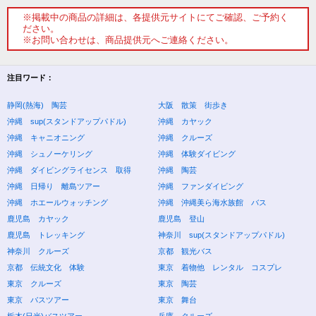
※掲載中の商品の詳細は、各提供元サイトにてご確認、ご予約く
ださい。
※お問い合わせは、商品提供元へご連絡ください。
注目ワード：
静岡(熱海) 陶芸
大阪 散策 街歩き
沖縄 sup(スタンドアップパドル)
沖縄 カヤック
沖縄 キャニオニング
沖縄 クルーズ
沖縄 シュノーケリング
沖縄 体験ダイビング
沖縄 ダイビングライセンス 取得
沖縄 陶芸
沖縄 日帰り 離島ツアー
沖縄 ファンダイビング
沖縄 ホエールウォッチング
沖縄 沖縄美ら海水族館 バス
鹿児島 カヤック
鹿児島 登山
鹿児島 トレッキング
神奈川 sup(スタンドアップパドル)
神奈川 クルーズ
京都 観光バス
京都 伝統文化 体験
東京 着物他 レンタル コスプレ
東京 クルーズ
東京 陶芸
東京 バスツアー
東京 舞台
栃木(日光)バスツアー
兵庫 クルーズ