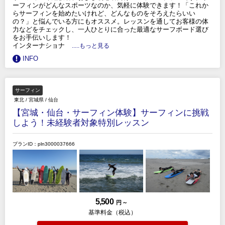
ーフィンがどんなスポーツなのか、気軽に体験できます！「これか
らサーフィンを始めたいけれど、どんなものをそろえたらいい
の？」と悩んでいる方にもオススメ。レッスンを通してお客様の体
力などをチェックし、一人ひとりに合った最適なサーフボード選び
をお手伝いします！
インターナショナ
.....もっと見る
INFO
サーフィン
東北
/
宮城県
/
仙台
【宮城・仙台・サーフィン体験】サーフィンに挑戦
しよう！未経験者対象特別レッスン
プランID：pln3000037666
5,500
円 ～
基準料金（税込）