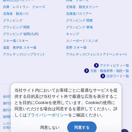
兵庫 レストラン クルーズ
北海道 観光タクシー
北海道 観光バス
北海道バスツアー
グランピング
グランピング 関東
グランピング 関西
グランピング 東海
グランピング 福岡(九州)
キャンプ
スキー場 / スキー
スノーボード / スノボ
滋賀 奥伊吹 スキー場
長野 スキー場
アスレチック(ジップライン)
アスレチック(フォレストアドベンチャー)
アクティビティ一覧
方面・都道府県・地区一覧
注目ワード一覧
当社サイト内においてお客様ごとに最適なサービスを提
供する目的及び当社サイト外で最適な広告を表示するこ
会社情報
プライバシーポリシー
とを目的にCookieを使用しています。Cookieの使用に
旅行業登録票・約款
規約集
同意いただける場合は同意するを選択してください。詳
旅行条件書
ニュースリリース
しくは
プライバシーポリシー
をご確認ください。
採用情報
サイトマップ
システムメンテナンスの
同意しない
同意する
お知らせ