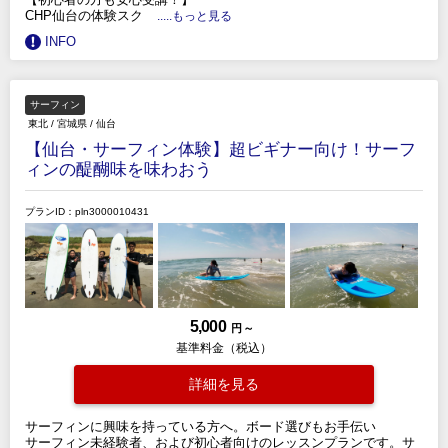
CHP仙台の体験スク
.....もっと見る
INFO
サーフィン
東北
/
宮城県
/
仙台
【仙台・サーフィン体験】超ビギナー向け！サーフ
ィンの醍醐味を味わおう
プランID：pln3000010431
5,000
円 ～
基準料金（税込）
詳細を見る
サーフィンに興味を持っている方へ。ボード選びもお手伝い
サーフィン未経験者、および初心者向けのレッスンプランです。サ