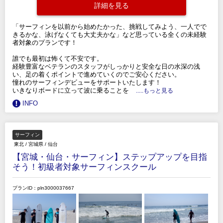
詳細を見る
「サーフィンを以前から始めたかった、挑戦してみよう、一人でで
きるかな、泳げなくても大丈夫かな」など思っている全くの未経験
者対象のプランです！
誰でも最初は怖くて不安です。
経験豊富なベテランのスタッフがしっかりと安全な日の水深の浅
い、足の着くポイントで進めていくのでご安心ください。
憧れのサーフィンデビューをサポートいたします！
いきなりボードに立って波に乗ることを
.....もっと見る
INFO
サーフィン
東北
/
宮城県
/
仙台
【宮城・仙台・サーフィン】ステップアップを目指
そう！初級者対象サーフィンスクール
プランID：pln3000037667