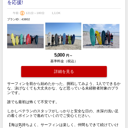
を応援!
午前
121分～180分
1人OK
プランID：43802
5,000
円 ～
基準料金（税込）
詳細を見る
サーフィンを前から始めたかった、挑戦してみよう、1人でできるか
な、泳げなくても大丈夫かな、など思っている未経験者対象のプラ
ンです。
誰でも最初は怖くて不安です。
しかしベテランのスタッフがしっかりと安全な日の、水深の浅い足
の着くポイントで進めていくのでご安心ください。
【海は気持ちよく、サーフィンは楽しく、仲間もできて続けていけ