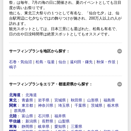
祭」は毎年、7月の海の日に開催され、夏のイベントとしても注目
度が高いお祭りです。
他にも、東北三大祭りの１つとして有名な、「仙台七夕」は、仙
台駅周辺に七夕ならではの飾りつけが施され、200万人以上の人が
訪れます。
観光スポットとしては、日本三景にも選ばれた、松島も有名で、
日の出や日没時間帯は絶景スポットとしてもオススメです。
サーフィンプランを地区から探す：
石巻・気仙沼
｜
松島・塩釜
｜
仙台
｜
遠刈田・鎌先
｜
秋保・作並
｜
鳴子
サーフィンプランをエリア・都道府県から探す：
北海道
：
北海道
東北
：
青森県
｜
岩手県
｜
宮城県
｜
秋田県
｜
山形県
｜
福島県
関東
：
東京都
｜
神奈川県
｜
埼玉県
｜
千葉県
｜
茨城県
｜
栃木県
｜
群馬県
北陸
：
富山県
｜
石川県
｜
福井県
甲信越
：
新潟県
｜
長野県
｜
山梨県
東海
：
静岡県
｜
岐阜県
｜
愛知県
｜
三重県