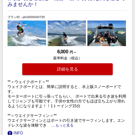
みませんか！
プランID：pln3000040735
6,000
円 ～
基準料金（税込）
詳細を見る
**＜ウェイクボード＞**
ウェイクボードとは、簡単に説明すると、水上版スノーボードで
す。
モーターボートに引っ張ってもらい、 ボートで出来る引き波を利用
してジャンプも可能です。子供や女性の方でもほぼ立ち上がり滑れ
るようになりますよ！！1トーイング15分
**＜ウエイクサーフィン＞**
ウエイクサーフィンとはボートの引き波でサーフィンします。エン
ドレスな波を体験でき
.....もっと見る
INFO