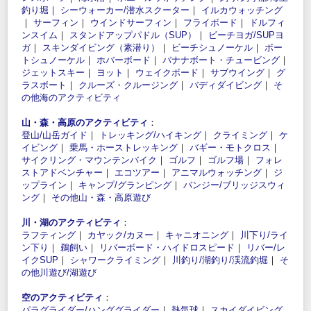
釣り堀
｜
シーウォーカー/潜水スクーター
｜
イルカウォッチング
｜
サーフィン
｜
ウインドサーフィン
｜
フライボード
｜
ドルフィ
ンスイム
｜
スタンドアップパドル（SUP）
｜
ビーチヨガ/SUPヨ
ガ
｜
スキンダイビング（素潜り）
｜
ビーチシュノーケル
｜
ボー
トシュノーケル
｜
ホバーボード
｜
バナナボート・チュービング
｜
ジェットスキー
｜
ヨット
｜
ウェイクボード
｜
サブウイング
｜
グ
ラスボート
｜
クルーズ・クルージング
｜
バディダイビング
｜
そ
の他海のアクティビティ
山・森・高原のアクティビティ
：
登山/山岳ガイド
｜
トレッキング/ハイキング
｜
クライミング
｜
ケ
イビング
｜
乗馬・ホーストレッキング
｜
バギー・モトクロス
｜
サイクリング・マウンテンバイク
｜
ゴルフ
｜
ゴルフ場
｜
フォレ
ストアドベンチャー
｜
エコツアー
｜
アニマルウォッチング
｜
ジ
ップライン
｜
キャンプ/グランピング
｜
バンジー/ブリッジスウィ
ング
｜
その他山・森・高原遊び
川・湖のアクティビティ
：
ラフティング
｜
カヤック/カヌー
｜
キャニオニング
｜
川下り/ライ
ン下り
｜
鵜飼い
｜
リバーボード・ハイドロスピード
｜
リバー/レ
イクSUP
｜
シャワークライミング
｜
川釣り/湖釣り/渓流釣堀
｜
そ
の他川遊び/湖遊び
空のアクティビティ
：
パラグライダー/ハンググライダー
｜
熱気球
｜
スカイダイビング