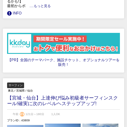
るかも!】
最初からボ
.....もっと見る
INFO
【PR】全国のテーマパーク、施設チケット、オプショナルツアーを
販売！
サーフィン
東北
/
宮城県
/
仙台
【宮城・仙台】上達伸び悩み初級者サーフィンスク
ール!確実に次のレベルヘステップアップ!
午前
121分～180分
1人OK
プランID：43809