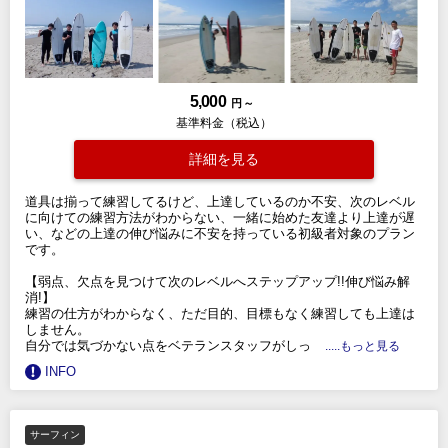
5,000
円 ～
基準料金（税込）
詳細を見る
道具は揃って練習してるけど、上達しているのか不安、次のレベル
に向けての練習方法がわからない、一緒に始めた友達より上達が遅
い、などの上達の伸び悩みに不安を持っている初級者対象のプラン
です。
【弱点、欠点を見つけて次のレベルへステップアップ!!伸び悩み解
消!】
練習の仕方がわからなく、ただ目的、目標もなく練習しても上達は
しません。
自分では気づかない点をベテランスタッフがしっ
.....もっと見る
INFO
サーフィン