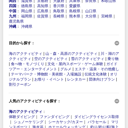
関西
：
滋賀県
｜
京都府
｜
大阪府
｜
兵庫県
｜
奈良県
｜
和歌山県
四国
：
徳島県
｜
高知県
｜
香川県
｜
愛媛県
中国
：
岡山県
｜
広島県
｜
鳥取県
｜
島根県
｜
山口県
九州
：
福岡県
｜
佐賀県
｜
長崎県
｜
熊本県
｜
大分県
｜
宮崎県
｜
鹿児島県
沖縄
：
沖縄県
目的から探す：
海のアクティビティ
|
山・森・高原のアクティビティ
|
川・湖のア
クティビティ
|
空のアクティビティ
|
雪のアクティビティ
|
乗り物
|
食べ物・モノづくり
|
文化・屋内スポーツ・ゲーム体験
|
ガイド
ツアー・エンターテイメント
|
グルメ
|
エステ・温泉・その他癒し
|
テーマパーク・博物館・美術館・入場施設
|
伝統文化体験
|
オリ
ジナルプラン
|
お祭り・イベント
|
レンタカー
|
団体向けプラン
|
割引クーポン
人気のアクティビティを探す：
海のアクティビティ
：
体験ダイビング
｜
ファンダイビング
｜
ダイビングライセンス取得
｜
シュノーケリング
｜
シーカヤック/カヌー
｜
パラセール
｜
マリ
ンスポーツ
｜
海水浴
｜
ホエールウォッチング
｜
釣り/釣り船/海上