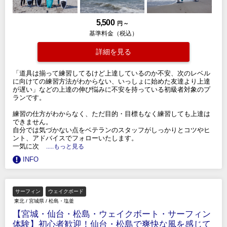
5,500
円 ～
基準料金（税込）
詳細を見る
「道具は揃って練習してるけど上達しているのか不安、次のレベル
に向けての練習方法がわからない、いっしょに始めた友達より上達
が遅い」などの上達の伸び悩みに不安を持っている初級者対象のプ
ランです。
練習の仕方がわからなく、ただ目的・目標もなく練習しても上達は
できません。
自分では気づかない点をベテランのスタッフがしっかりとコツやヒ
ント、アドバイスでフォローいたします。
一気に次
.....もっと見る
INFO
サーフィン
ウェイクボード
東北
/
宮城県
/
松島・塩釜
【宮城・仙台・松島・ウェイクボート・サーフィン
体験】初心者歓迎！仙台・松島で爽快な風を感じて