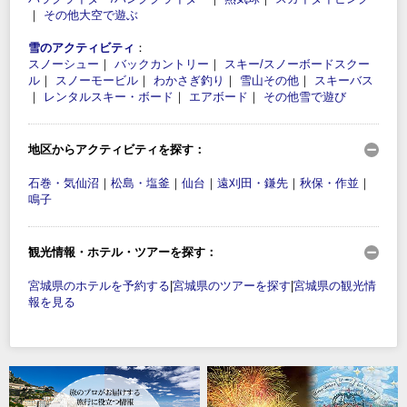
｜
その他大空で遊ぶ
雪のアクティビティ
：
スノーシュー
｜
バックカントリー
｜
スキー/スノーボードスクー
ル
｜
スノーモービル
｜
わかさぎ釣り
｜
雪山その他
｜
スキーバス
｜
レンタルスキー・ボード
｜
エアボード
｜
その他雪で遊び
地区からアクティビティを探す：
石巻・気仙沼
｜
松島・塩釜
｜
仙台
｜
遠刈田・鎌先
｜
秋保・作並
｜
鳴子
観光情報・ホテル・ツアーを探す：
宮城県のホテルを予約する
|
宮城県のツアーを探す
|
宮城県の観光情
報を見る