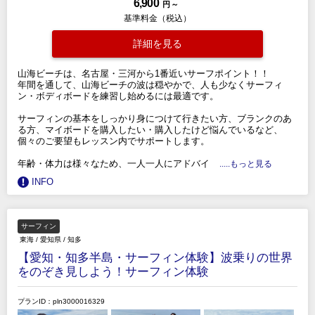
6,900
円 ～
基準料金（税込）
詳細を見る
山海ビーチは、名古屋・三河から1番近いサーフポイント！！
年間を通して、山海ビーチの波は穏やかで、人も少なくサーフィ
ン・ボディボードを練習し始めるには最適です。
サーフィンの基本をしっかり身につけて行きたい方、ブランクのあ
る方、マイボードを購入したい・購入したけど悩んでいるなど、
個々のご要望もレッスン内でサポートします。
年齢・体力は様々なため、一人一人にアドバイ
.....もっと見る
INFO
サーフィン
東海
/
愛知県
/
知多
【愛知・知多半島・サーフィン体験】波乗りの世界
をのぞき見しよう！サーフィン体験
プランID：pln3000016329