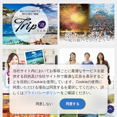
当社サイト内においてお客様ごとに最適なサービスを提
供する目的及び当社サイト外で最適な広告を表示するこ
とを目的にCookieを使用しています。Cookieの使用に
同意いただける場合は同意するを選択してください。詳
しくは
プライバシーポリシー
をご確認ください。
同意しない
同意する