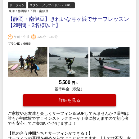
サーフィン
スタンドアップパドル（SUP）
東海
/
静岡県
/
下田・南伊豆
【静岡・南伊豆】きれいな弓ヶ浜でサーフレッスン
【2時間・2名様以上】
午前・午後
121分～180分
プランID：6686
5,500
円 ～
基準料金（税込）
詳細を見る
ご家族やお友達と楽しくサーフィン＆SUPしてみませんか？最初は
誰もが初体験です！インストラクターが丁寧に教えますので初心者
でも安心してご参加いただけますよ！
【気の合う仲間たちとサーフィンができる！】
サーフィンの基礎を初めから学ぶことができます。1人では不安、友