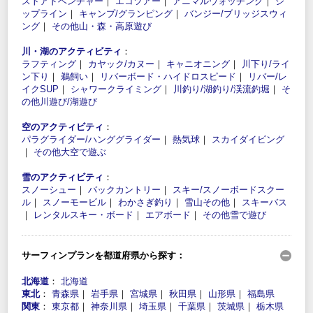
ストアドベンチャー
｜
エコツアー
｜
アニマルウォッチング
｜
ジ
ップライン
｜
キャンプ/グランピング
｜
バンジー/ブリッジスウィ
ング
｜
その他山・森・高原遊び
川・湖のアクティビティ
：
ラフティング
｜
カヤック/カヌー
｜
キャニオニング
｜
川下り/ライ
ン下り
｜
鵜飼い
｜
リバーボード・ハイドロスピード
｜
リバー/レ
イクSUP
｜
シャワークライミング
｜
川釣り/湖釣り/渓流釣堀
｜
そ
の他川遊び/湖遊び
空のアクティビティ
：
パラグライダー/ハンググライダー
｜
熱気球
｜
スカイダイビング
｜
その他大空で遊ぶ
雪のアクティビティ
：
スノーシュー
｜
バックカントリー
｜
スキー/スノーボードスクー
ル
｜
スノーモービル
｜
わかさぎ釣り
｜
雪山その他
｜
スキーバス
｜
レンタルスキー・ボード
｜
エアボード
｜
その他雪で遊び
サーフィンプランを都道府県から探す：
北海道
：
北海道
東北
：
青森県
｜
岩手県
｜
宮城県
｜
秋田県
｜
山形県
｜
福島県
関東
：
東京都
｜
神奈川県
｜
埼玉県
｜
千葉県
｜
茨城県
｜
栃木県