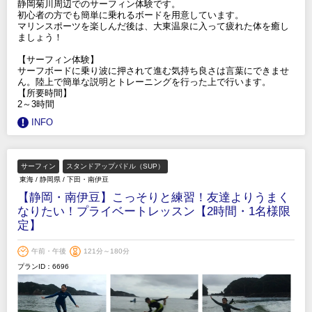
静岡菊川周辺でのサーフィン体験です。
初心者の方でも簡単に乗れるボードを用意しています。
マリンスポーツを楽しんだ後は、大東温泉に入って疲れた体を癒し
ましょう！
【サーフィン体験】
サーフボードに乗り波に押されて進む気持ち良さは言葉にできませ
ん。陸上で簡単な説明とトレーニングを行った上で行います。
【所要時間】
2～3時間
INFO
サーフィン
スタンドアップパドル（SUP）
東海
/
静岡県
/
下田・南伊豆
【静岡・南伊豆】こっそりと練習！友達よりうまく
なりたい！プライベートレッスン【2時間・1名様限
定】
午前・午後
121分～180分
プランID：6696