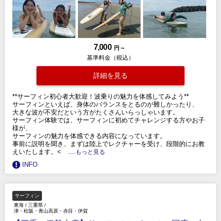
7,000
円 ～
基準料金（税込）
詳細を見る
**サーフィン初心者大歓迎！波乗りの魅力を体感してみよう**
サーフィンといえば、身体のバランスをとるのが難しかったり、
大きな波が不安だという方がたくさんいらっしゃいます。
サーフィン体験では、サーフィンに初めてチャレンジする方やお子
様が、
サーフィンの魅力を体感できる内容になっています。
事前に説明を聞き、まずは陸上でレクチャーを受け、段階的にお教
えいたします。<
.....もっと見る
INFO
サーフィン
東海
/
三重県
/
津・松阪・青山高原・赤目・伊賀