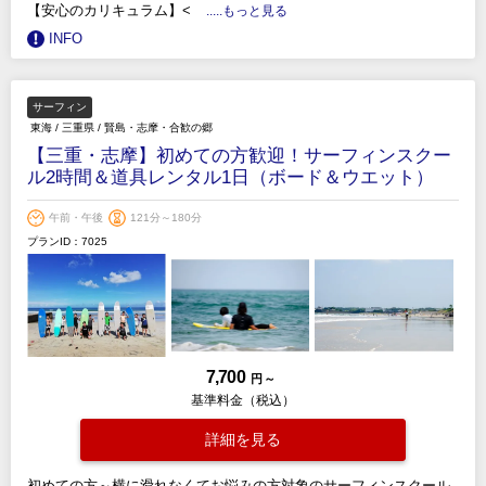
【安心のカリキュラム】<
.....もっと見る
INFO
サーフィン
東海
/
三重県
/
賢島・志摩・合歓の郷
【三重・志摩】初めての方歓迎！サーフィンスクー
ル2時間＆道具レンタル1日（ボード＆ウエット）
午前・午後
121分～180分
プランID：7025
7,700
円 ～
基準料金（税込）
詳細を見る
初めての方～横に滑れなくてお悩みの方対象のサーフィンスクール