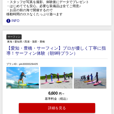
・スタッフが写真を撮影。体験後にデータでプレゼント
・はじめてでも安心。必要な装備品は全てご用意♪
・お店の前の海で開催するので
移動時間のロスなくたっぷり遊べます
INFO
サーフィン
東海
/
愛知県
/
西浦・蒲郡・豊橋
【愛知・豊橋・サーフィン】プロが優しく丁寧に指
導！サーフィン体験（朝9時プラン）
プランID：pln3000029435
6,600
円 ～
基準料金（税込）
詳細を見る