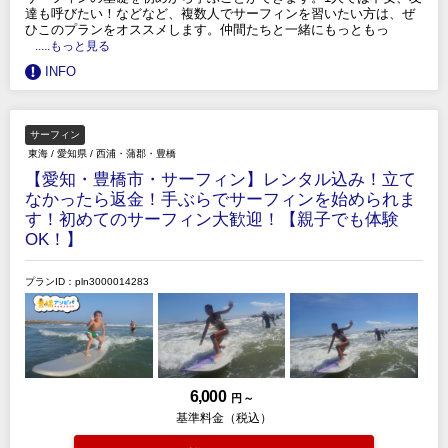
達も呼びたい！などなど、複数人でサーフィンを習いたい方は、ぜ
ひこのプランをオススメします。仲間たちと一緒にもっともっ
.....もっと見る
INFO
サーフィン
東海
/
愛知県
/
西浦・蒲郡・豊橋
【愛知・豊橋市・サーフィン】レンタル込み！立て
なかったら返金！手ぶらでサーフィンを始められま
す！初めてのサーフィン大歓迎！【親子でも体験
OK！】
プランID：pln3000014283
6,000
円 ～
基準料金（税込）