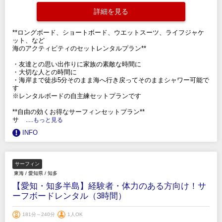
詳細を見る
**ロングボード、ショートボード、ウエットスーツ、ライフジャケ
ット、など
海のアクティビティのセットレンタルプラン**
・友達との思い出作りに家族の素敵な時間に
・大切な人との時間に
・海岸まで徒歩5分そのまま海へ行き戻ってそのままシャワー可能で
す
※レンタルボードの自主練セットプランです
**自由の効くお得なサーフィンセットプラン**
サ
.....もっと見る
INFO
サーフィン
東海
/
愛知県
/
知多
【愛知・知多半島】経験者・体力のある方向け！サ
ーフボードレンタル（3時間）
181分～240分
1人OK