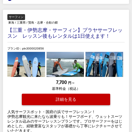
サーフィン
東海
/
三重県
/
賢島・志摩・合歓の郷
【三重・伊勢志摩・サーフィン】プラヤサーフレッ
スン レッスン後もレンタルは1日使えます！
プランID：pln3000020856
7,700
円 ～
基準料金（税込）
詳細を見る
人気サーフスポット・国府の浜でサーフレッスン！
伊勢志摩観光に来たなら波乗りも！サーフボード、ウェットスーツ
レンタル込みのサーフレッスンプランです。プロサーファーをはじ
めとした、経験豊富なスタッフが基礎から丁寧にレクチャーさせて
いただきます。