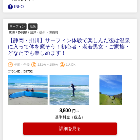
INFO
サーフィン
温泉
東海
/
静岡県
/
焼津・掛川・御前崎
【静岡・掛川】サーフィン体験で楽しんだ後は温泉
に入って体を癒そう！初心者・老若男女・ご家族・
どなたでも楽しめます！
午前・午後
121分～180分
1人OK
プランID：58752
8,800
円 ～
基準料金（税込）
詳細を見る