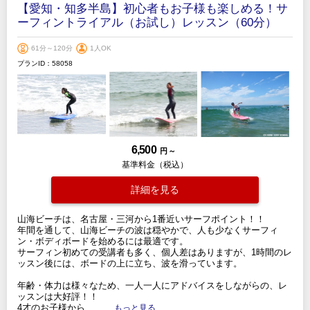
【愛知・知多半島】初心者もお子様も楽しめる！サ
ーフィントライアル（お試し）レッスン（60分）
61分～120分
1人OK
プランID：58058
6,500
円 ～
基準料金（税込）
詳細を見る
山海ビーチは、名古屋・三河から1番近いサーフポイント！！
年間を通して、山海ビーチの波は穏やかで、人も少なくサーフィ
ン・ボディボードを始めるには最適です。
サーフィン初めての受講者も多く、個人差はありますが、1時間のレ
ッスン後には、ボードの上に立ち、波を滑っています。
年齢・体力は様々なため、一人一人にアドバイスをしながらの、レ
ッスンは大好評！！
4才のお子様から、
.....もっと見る