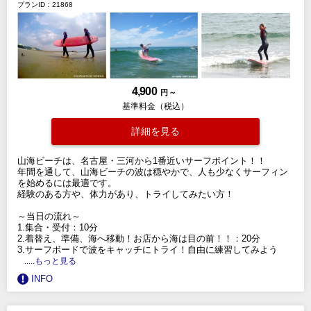
プランID：21868
4,900
円 ～
基準料金（税込）
詳細を見る
山海ビーチは、名古屋・三河から1番近いサーフポイント！！
年間を通して、山海ビーチの波は穏やかで、人も少なくサーフィン
を始めるには最適です。
経験のある方や、体力があり、トライしてみたい方！
～当日の流れ～
1.集合・受付：10分
2.着替え、準備、海へ移動！お店から海は目の前！！：20分
3.サーフボードで波をキャッチにトライ！自由に練習してみよう
.....もっと見る
INFO