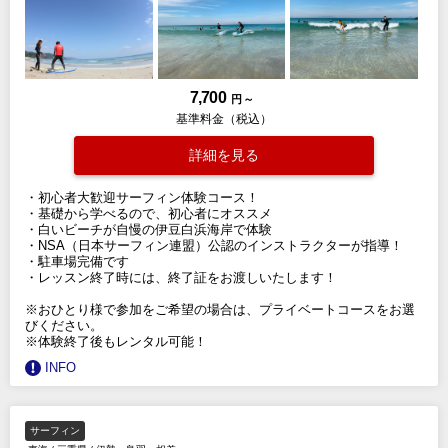
7,700
円 ～
基準料金（税込）
詳細を見る
・初心者大歓迎サーフィン体験コース！
・基礎から学べるので、初心者にオススメ
・白いビーチが自慢の伊豆白浜海岸で体験
・NSA（日本サーフィン連盟）公認のインストラクターが指導！
・駐車場完備です
・レッスン終了時には、終了証をお渡しいたします！
※おひとり様で参加をご希望の場合は、プライベートコースをお選
びください。
※体験終了後もレンタル可能！
INFO
サーフィン