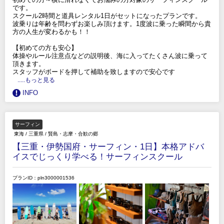
です。
スクール2時間と道具レンタル1日がセットになったプランです。
波乗りは年齢を問わずお楽しみ頂けます。1度波に乗った瞬間から貴
方の人生が変わるかも！！
【初めての方も安心】
体操やルール注意点などの説明後、海に入ってたくさん波に乗って
頂きます。
スタッフがボードを押して補助を致しますので安心です
.....もっと見る
INFO
サーフィン
東海
/
三重県
/
賢島・志摩・合歓の郷
【三重・伊勢国府・サーフィン・1日】本格アドバ
イスでじっくり学べる！サーフィンスクール
プランID：pln3000001536