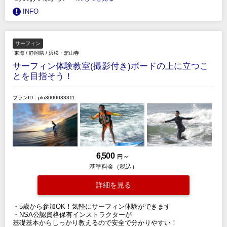
INFO
サーフィン
東海
/
静岡県
/
浜松・舘山寺
サーフィン体験教室(撮影付き)ボードの上に立つこ
とを目指そう！
プランID：pln3000033311
6,500
円 ～
基準料金（税込）
詳細を見る
・5歳から参加OK！気軽にサーフィン体験ができます
・NSA公認資格保有インストラクターが
基礎基本からしっかり教えるので安全で分かりやすい！