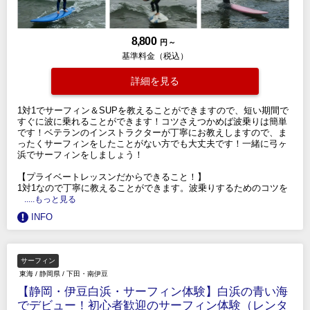
8,800
円 ～
基準料金（税込）
詳細を見る
1対1でサーフィン＆SUPを教えることができますので、短い期間で
すぐに波に乗れることができます！コツさえつかめば波乗りは簡単
です！ベテランのインストラクターが丁寧にお教えしますので、ま
ったくサーフィンをしたことがない方でも大丈夫です！一緒に弓ヶ
浜でサーフィンをしましょう！
【プライベートレッスンだからできること！】
1対1なので丁寧に教えることができます。波乗りするためのコツを
.....もっと見る
INFO
サーフィン
東海
/
静岡県
/
下田・南伊豆
【静岡・伊豆白浜・サーフィン体験】白浜の青い海
でデビュー！初心者歓迎のサーフィン体験（レンタ