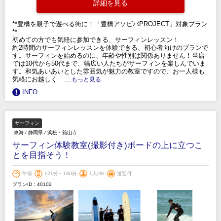
詳細を見る
**豊橋を親子で遊べる街に！「豊橋アソビバPROJECT」対象プラン
**
初めての方でも気軽に参加できる、サーフィンレッスン！
約2時間のサーフィンレッスンを体験できる、初心者向けのプランで
す。サーフィンを始めるのに、年齢や性別は関係ありません！当店
では10代から50代まで、幅広い人たちがサーフィンを楽しんでいま
す。和気あいあいとした雰囲気が魅力の教室ですので、お一人様も
気軽にお越しく
.....もっと見る
INFO
サーフィン
東海
/
静岡県
/
浜松・舘山寺
サーフィン体験教室(撮影付き)ボードの上に立つこ
とを目指そう！
午前
121分～180分
1人OK
送迎付
プランID：40102