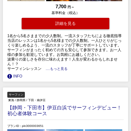
7,700
円 ～
基準料金（税込）
詳細を見る
1名から5名さままでの少人数制。一流スタッフたちによる徹底指導
当店のレッスンは1名から5名様までの少人数制。一人ひとりがじっ
くり楽しめるよう、一流のスタッフが丁寧にサポートしています。
サーフィンがまったく初めての方も安心して参加できます。お一人
様の参加も歓迎しています。お気軽にお越しください。
波乗りの楽しさを存分に味わえます！人生が変わるかもしれませ
ん！？
サーフィンレッスン
.....もっと見る
INFO
サーフィン
東海
/
静岡県
/
下田・南伊豆
【静岡・下田市】伊豆白浜でサーフィンデビュー！
初心者体験コース
プランID：pln3000003651