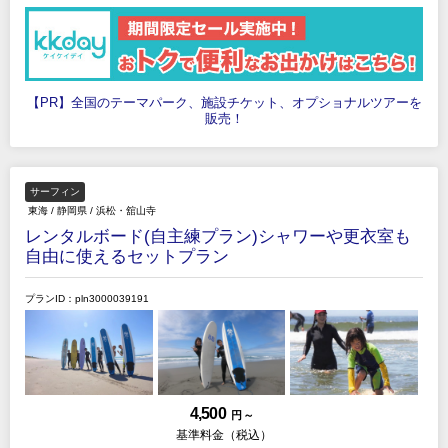
【PR】全国のテーマパーク、施設チケット、オプショナルツアーを
販売！
サーフィン
東海
/
静岡県
/
浜松・舘山寺
レンタルボード(自主練プラン)シャワーや更衣室も
自由に使えるセットプラン
プランID：pln3000039191
4,500
円 ～
基準料金（税込）