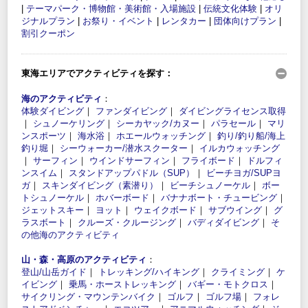
|
テーマパーク・博物館・美術館・入場施設
|
伝統文化体験
|
オリ
ジナルプラン
|
お祭り・イベント
|
レンタカー
|
団体向けプラン
|
割引クーポン
東海エリアでアクティビティを探す：
海のアクティビティ
：
体験ダイビング
｜
ファンダイビング
｜
ダイビングライセンス取得
｜
シュノーケリング
｜
シーカヤック/カヌー
｜
パラセール
｜
マリ
ンスポーツ
｜
海水浴
｜
ホエールウォッチング
｜
釣り/釣り船/海上
釣り堀
｜
シーウォーカー/潜水スクーター
｜
イルカウォッチング
｜
サーフィン
｜
ウインドサーフィン
｜
フライボード
｜
ドルフィ
ンスイム
｜
スタンドアップパドル（SUP）
｜
ビーチヨガ/SUPヨ
ガ
｜
スキンダイビング（素潜り）
｜
ビーチシュノーケル
｜
ボー
トシュノーケル
｜
ホバーボード
｜
バナナボート・チュービング
｜
ジェットスキー
｜
ヨット
｜
ウェイクボード
｜
サブウイング
｜
グ
ラスボート
｜
クルーズ・クルージング
｜
バディダイビング
｜
そ
の他海のアクティビティ
山・森・高原のアクティビティ
：
登山/山岳ガイド
｜
トレッキング/ハイキング
｜
クライミング
｜
ケ
イビング
｜
乗馬・ホーストレッキング
｜
バギー・モトクロス
｜
サイクリング・マウンテンバイク
｜
ゴルフ
｜
ゴルフ場
｜
フォレ