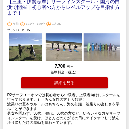
【三重・伊勢志摩】サーフィンスクール・国府の白
浜で開催｜初心者の方からレベルアップを目指す方
まで！
午前
121分～180分
1人OK
プランID：11515
7,700
円 ～
基準料金（税込）
詳細を見る
R2サーフユニオンでは初心者から中級者、上級者向けにスクールを
行っております。もちろん女性の方も大歓迎！
波乗りの基本やルールはもちろん、海の知識、波乗りの楽しさを学
ぶことができます。
男女を問わず、30代、40代、50代の方など、いろいろな方がサーフ
ィンスクールを受け、ほとんどの方がその日にテイクオフして波を
滑り降りた時の感動を味わっています。