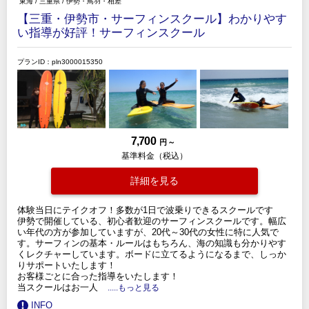
東海
/
三重県
/
伊勢・鳥羽・相差
【三重・伊勢市・サーフィンスクール】わかりやす
い指導が好評！サーフィンスクール
プランID：pln3000015350
7,700
円 ～
基準料金（税込）
詳細を見る
体験当日にテイクオフ！多数が1日で波乗りできるスクールです
伊勢で開催している、初心者歓迎のサーフィンスクールです。幅広
い年代の方が参加していますが、20代～30代の女性に特に人気で
す。サーフィンの基本・ルールはもちろん、海の知識も分かりやす
くレクチャーしています。ボードに立てるようになるまで、しっか
りサポートいたします！
お客様ごとに合った指導をいたします！
当スクールはお一人
.....もっと見る
INFO