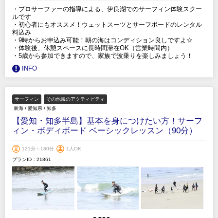
・プロサーファーの指導による、伊良湖でのサーフィン体験スクー
ルです
・初心者にもオススメ！ウェットスーツとサーフボードのレンタル
料込み
・9時からお申込み可能！朝の海はコンディション良しですよ☆
・体験後、休憩スペースに長時間滞在OK（営業時間内）
・5歳から参加できますので、家族で波乗りを楽しみましょう！
INFO
サーフィン
その他海のアクティビティ
東海
/
愛知県
/
知多
【愛知・知多半島】基本を身につけたい方！サーフ
ィン・ボディボード ベーシックレッスン（90分）
121分～180分
1人OK
プランID：21861