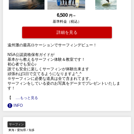
6,500
円 ～
基準料金（税込）
詳細を見る
遠州灘の最高ロケーションでサーフィンデビュー！
NSA公認資格保有ガイドが
基本から教えるサーフィン体験＆教室です！
初心者でも安心♪
誰でも安全に楽しくサーフィンが体験出来ます
頑張れば1日で立てるようになりますよ^_^
※サーフィンに必要な道具は全て含まれてます。
サーフィンをしている姿のお写真をデータでプレゼントいたしま
す！
【
.....もっと見る
INFO
サーフィン
東海
/
愛知県
/
知多