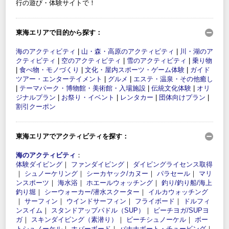
行の遊び・体験サイトで！
東海エリアで目的から探す：
海のアクティビティ
|
山・森・高原のアクティビティ
|
川・湖のア
クティビティ
|
空のアクティビティ
|
雪のアクティビティ
|
乗り物
|
食べ物・モノづくり
|
文化・屋内スポーツ・ゲーム体験
|
ガイド
ツアー・エンターテイメント
|
グルメ
|
エステ・温泉・その他癒し
|
テーマパーク・博物館・美術館・入場施設
|
伝統文化体験
|
オリ
ジナルプラン
|
お祭り・イベント
|
レンタカー
|
団体向けプラン
|
割引クーポン
東海エリアでアクティビティを探す：
海のアクティビティ
：
体験ダイビング
｜
ファンダイビング
｜
ダイビングライセンス取得
｜
シュノーケリング
｜
シーカヤック/カヌー
｜
パラセール
｜
マリ
ンスポーツ
｜
海水浴
｜
ホエールウォッチング
｜
釣り/釣り船/海上
釣り堀
｜
シーウォーカー/潜水スクーター
｜
イルカウォッチング
｜
サーフィン
｜
ウインドサーフィン
｜
フライボード
｜
ドルフィ
ンスイム
｜
スタンドアップパドル（SUP）
｜
ビーチヨガ/SUPヨ
ガ
｜
スキンダイビング（素潜り）
｜
ビーチシュノーケル
｜
ボー
トシュノーケル
｜
ホバーボード
｜
バナナボート・チュービング
｜