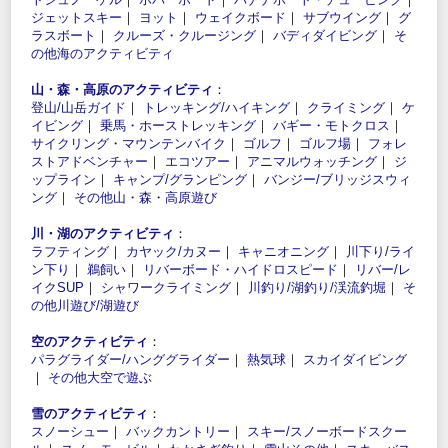
ジェットスキー
｜
ヨット
｜
ウェイクボード
｜
サブウイング
｜
グ
ラスボート
｜
クルーズ・クルージング
｜
バディダイビング
｜
そ
の他海のアクティビティ
山・森・高原のアクティビティ
：
登山/山岳ガイド
｜
トレッキング/ハイキング
｜
クライミング
｜
ケ
イビング
｜
乗馬・ホーストレッキング
｜
バギー・モトクロス
｜
サイクリング・マウンテンバイク
｜
ゴルフ
｜
ゴルフ場
｜
フォレ
ストアドベンチャー
｜
エコツアー
｜
アニマルウォッチング
｜
ジ
ップライン
｜
キャンプ/グランピング
｜
バンジー/ブリッジスウィ
ング
｜
その他山・森・高原遊び
川・湖のアクティビティ
：
ラフティング
｜
カヤック/カヌー
｜
キャニオニング
｜
川下り/ライ
ン下り
｜
鵜飼い
｜
リバーボード・ハイドロスピード
｜
リバー/レ
イクSUP
｜
シャワークライミング
｜
川釣り/湖釣り/渓流釣堀
｜
そ
の他川遊び/湖遊び
空のアクティビティ
：
パラグライダー/ハンググライダー
｜
熱気球
｜
スカイダイビング
｜
その他大空で遊ぶ
雪のアクティビティ
：
スノーシュー
｜
バックカントリー
｜
スキー/スノーボードスクー