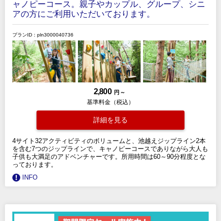
ャノピーコース。親子やカップル、グループ、シニ
アの方にご利用いただいております。
プランID：pln3000040736
2,800
円 ～
基準料金（税込）
詳細を見る
4サイト32アクティビティのボリュームと、池越えジップライン2本
を含む7つのジップラインで、キャノピーコースでありながら大人も
子供も大満足のアドベンチャーです。所用時間は60～90分程度とな
っております。
INFO