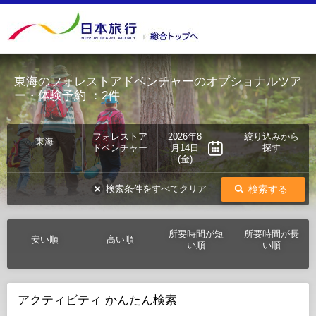
東海のフォレストアドベンチャーのオプショナルツア
ー・体験予約
：2件
フォレストア
2026年8
絞り込みから
東海
ドベンチャー
月14日
探す
(金)
検索する
検索条件をすべてクリア
所要時間が短
所要時間が長
安い順
高い順
い順
い順
アクティビティ かんたん検索