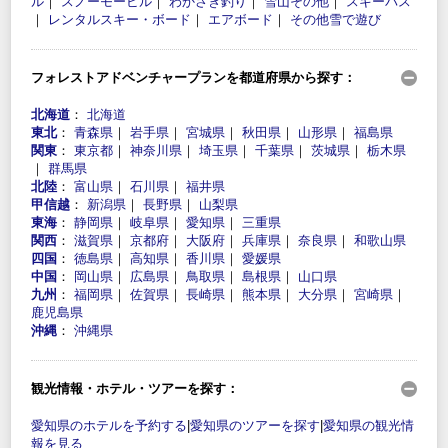
ル
｜
スノーモービル
｜
わかさぎ釣り
｜
雪山その他
｜
スキーバス
｜
レンタルスキー・ボード
｜
エアボード
｜
その他雪で遊び
フォレストアドベンチャープランを都道府県から探す：
北海道
：
北海道
東北
：
青森県
｜
岩手県
｜
宮城県
｜
秋田県
｜
山形県
｜
福島県
関東
：
東京都
｜
神奈川県
｜
埼玉県
｜
千葉県
｜
茨城県
｜
栃木県
｜
群馬県
北陸
：
富山県
｜
石川県
｜
福井県
甲信越
：
新潟県
｜
長野県
｜
山梨県
東海
：
静岡県
｜
岐阜県
｜
愛知県
｜
三重県
関西
：
滋賀県
｜
京都府
｜
大阪府
｜
兵庫県
｜
奈良県
｜
和歌山県
四国
：
徳島県
｜
高知県
｜
香川県
｜
愛媛県
中国
：
岡山県
｜
広島県
｜
鳥取県
｜
島根県
｜
山口県
九州
：
福岡県
｜
佐賀県
｜
長崎県
｜
熊本県
｜
大分県
｜
宮崎県
｜
鹿児島県
沖縄
：
沖縄県
観光情報・ホテル・ツアーを探す：
愛知県のホテルを予約する
|
愛知県のツアーを探す
|
愛知県の観光情
報を見る