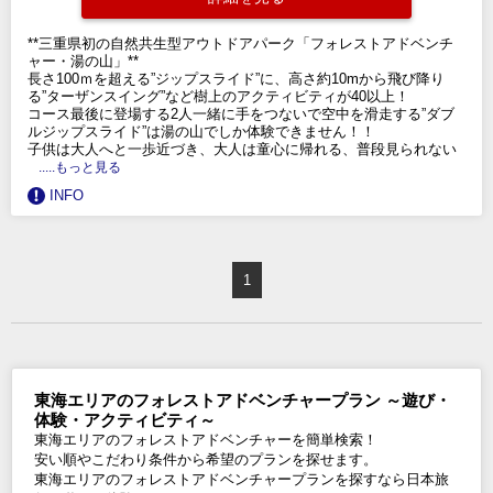
**三重県初の自然共生型アウトドアパーク「フォレストアドベンチ
ャー・湯の山」**
長さ100ｍを超える”ジップスライド”に、高さ約10mから飛び降り
る”ターザンスイング”など樹上のアクティビティが40以上！
コース最後に登場する2人一緒に手をつないで空中を滑走する”ダブ
ルジップスライド”は湯の山でしか体験できません！！
子供は大人へと一歩近づき、大人は童心に帰れる、普段見られない
.....もっと見る
INFO
1
東海エリアのフォレストアドベンチャープラン ～遊び・
体験・アクティビティ～
東海エリアのフォレストアドベンチャーを簡単検索！
安い順やこだわり条件から希望のプランを探せます。
東海エリアのフォレストアドベンチャープランを探すなら日本旅