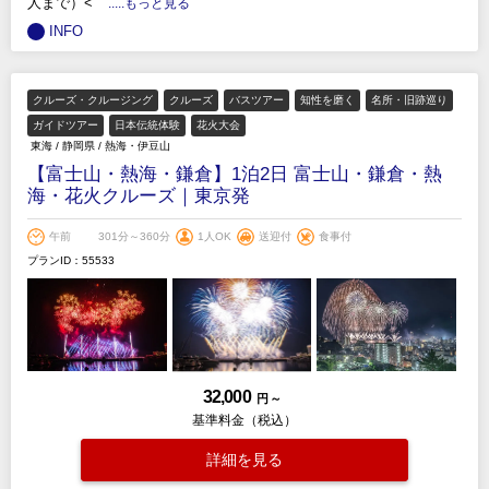
人まで）<
.....もっと見る
INFO
クルーズ・クルージング
クルーズ
バスツアー
知性を磨く
名所・旧跡巡り
ガイドツアー
日本伝統体験
花火大会
東海
/
静岡県
/
熱海・伊豆山
【富士山・熱海・鎌倉】1泊2日 富士山・鎌倉・熱
海・花火クルーズ｜東京発
午前
301分～360分
1人OK
送迎付
食事付
プランID：55533
32,000
円 ～
基準料金（税込）
詳細を見る