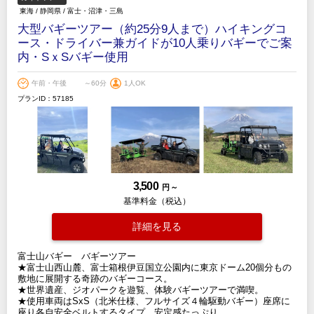
東海
/
静岡県
/
富士・沼津・三島
大型バギーツアー（約25分9人まで）ハイキングコ
ース・ドライバー兼ガイドが10人乗りバギーでご案
内・SｘSバギー使用
午前・午後
～60分
1人OK
プランID：57185
3,500
円 ～
基準料金（税込）
詳細を見る
富士山バギー バギーツアー
★富士山西山麓、富士箱根伊豆国立公園内に東京ドーム20個分もの
敷地に展開する奇跡のバギーコース。
★世界遺産、ジオパークを遊覧、体験バギーツアーで満喫。
★使用車両はSxS（北米仕様、フルサイズ４輪駆動バギー）座席に
座り各自安全ベルトするタイプ、安定感たっぷり。