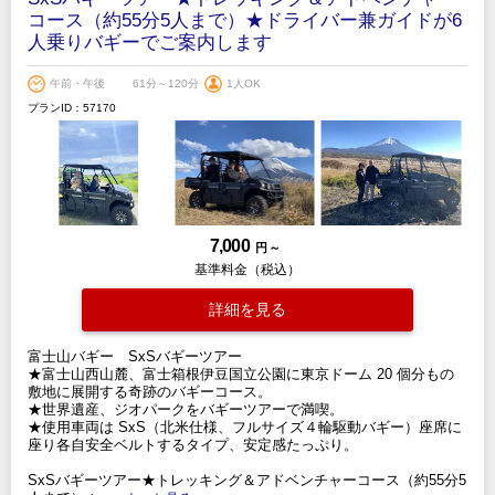
コース（約55分5人まで）★ドライバー兼ガイドが6
人乗りバギーでご案内します
午前・午後
61分～120分
1人OK
プランID：57170
7,000
円 ～
基準料金（税込）
詳細を見る
富士山バギー SxSバギーツアー
★富士山西山麓、富士箱根伊豆国立公園に東京ドーム 20 個分もの
敷地に展開する奇跡のバギーコース。
★世界遺産、ジオパークをバギーツアーで満喫。
★使用車両は SxS（北米仕様、フルサイズ４輪駆動バギー）座席に
座り各自安全ベルトするタイプ、安定感たっぷり。
SxSバギーツアー★トレッキング＆アドベンチャーコース（約55分5