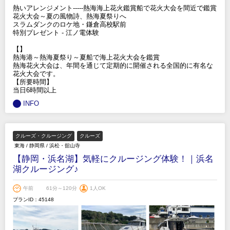
熱いアレンジメント-----熱海海上花火鑑賞船で花火大会を間近で鑑賞
花火大会～夏の風物詩、熱海夏祭りへ
スラムダンクのロケ地・鎌倉高校駅前
特別プレゼント - 江ノ電体験
【】
熱海港～熱海夏祭り～夏船で海上花火大会を鑑賞
熱海花火大会は、年間を通じて定期的に開催される全国的に有名な
花火大会です。
【所要時間】
当日6時間以上
INFO
クルーズ・クルージング
クルーズ
東海
/
静岡県
/
浜松・舘山寺
【静岡・浜名湖】気軽にクルージング体験！｜浜名
湖クルージング♪
午前
61分～120分
1人OK
プランID：45148