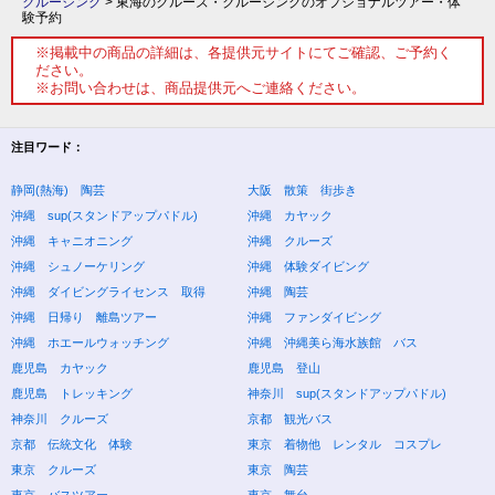
クルージング
>
東海のクルーズ・クルージングのオプショナルツアー・体
験予約
※掲載中の商品の詳細は、各提供元サイトにてご確認、ご予約く
ださい。
※お問い合わせは、商品提供元へご連絡ください。
注目ワード：
静岡(熱海) 陶芸
大阪 散策 街歩き
沖縄 sup(スタンドアップパドル)
沖縄 カヤック
沖縄 キャニオニング
沖縄 クルーズ
沖縄 シュノーケリング
沖縄 体験ダイビング
沖縄 ダイビングライセンス 取得
沖縄 陶芸
沖縄 日帰り 離島ツアー
沖縄 ファンダイビング
沖縄 ホエールウォッチング
沖縄 沖縄美ら海水族館 バス
鹿児島 カヤック
鹿児島 登山
鹿児島 トレッキング
神奈川 sup(スタンドアップパドル)
神奈川 クルーズ
京都 観光バス
京都 伝統文化 体験
東京 着物他 レンタル コスプレ
東京 クルーズ
東京 陶芸
東京 バスツアー
東京 舞台