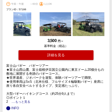
午前・午後
～60分
1人OK
プランID：57186
3,500
円 ～
基準料金（税込）
詳細を見る
富士山バギー バギーツアー
★富士山西山麓、富士箱根伊豆国立公園内に東京ドーム20個分もの
敷地に展開する奇跡のバギーコース。
★世界遺産、ジオパークを遊覧、体験バギーツアーで満喫。
★使用車両はSxS（北米仕様、フルサイズ４輪駆動バギー）座席に
座り各自安全ベルトするタイプ、安定感たっぷり。
大型バギーハイキングコース（約25分9人まで）
◎ポイント１
2
.....もっと見る
INFO