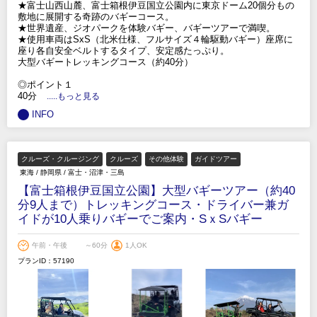
★富士山西山麓、富士箱根伊豆国立公園内に東京ドーム20個分もの
敷地に展開する奇跡のバギーコース。
★世界遺産、ジオパークを体験バギー、バギーツアーで満喫。
★使用車両はSxS（北米仕様、フルサイズ４輪駆動バギー）座席に
座り各自安全ベルトするタイプ、安定感たっぷり。
大型バギートレッキングコース（約40分）
◎ポイント１
40分
.....もっと見る
INFO
クルーズ・クルージング
クルーズ
その他体験
ガイドツアー
東海
/
静岡県
/
富士・沼津・三島
【富士箱根伊豆国立公園】大型バギーツアー（約40
分9人まで）トレッキングコース・ドライバー兼ガ
イドが10人乗りバギーでご案内・SｘSバギー
午前・午後
～60分
1人OK
プランID：57190