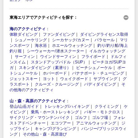
東海エリアでアクティビティを探す：
海のアクティビティ
：
体験ダイビング
｜
ファンダイビング
｜
ダイビングライセンス取得
｜
シュノーケリング
｜
シーカヤック/カヌー
｜
パラセール
｜
マリ
ンスポーツ
｜
海水浴
｜
ホエールウォッチング
｜
釣り/釣り船/海上
釣り堀
｜
シーウォーカー/潜水スクーター
｜
イルカウォッチング
｜
サーフィン
｜
ウインドサーフィン
｜
フライボード
｜
ドルフィ
ンスイム
｜
スタンドアップパドル（SUP）
｜
ビーチヨガ/SUPヨ
ガ
｜
スキンダイビング（素潜り）
｜
ビーチシュノーケル
｜
ボー
トシュノーケル
｜
ホバーボード
｜
バナナボート・チュービング
｜
ジェットスキー
｜
ヨット
｜
ウェイクボード
｜
サブウイング
｜
グ
ラスボート
｜
クルーズ・クルージング
｜
バディダイビング
｜
そ
の他海のアクティビティ
山・森・高原のアクティビティ
：
登山/山岳ガイド
｜
トレッキング/ハイキング
｜
クライミング
｜
ケ
イビング
｜
乗馬・ホーストレッキング
｜
バギー・モトクロス
｜
サイクリング・マウンテンバイク
｜
ゴルフ
｜
ゴルフ場
｜
フォレ
ストアドベンチャー
｜
エコツアー
｜
アニマルウォッチング
｜
ジ
ップライン
｜
キャンプ/グランピング
｜
バンジー/ブリッジスウィ
ング
｜
その他山・森・高原遊び