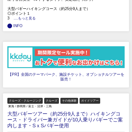
大型バギーハイキングコース（約25分9人まで）
◎ポイント１
3
.....もっと見る
INFO
【PR】全国のテーマパーク、施設チケット、オプショナルツアーを
販売！
クルーズ・クルージング
クルーズ
その他体験
ガイドツアー
東海
/
静岡県
/
富士・沼津・三島
大型バギーツアー（約25分9人まで）ハイキングコ
ース・ドライバー兼ガイドが10人乗りバギーでご案
内します・SｘSバギー使用