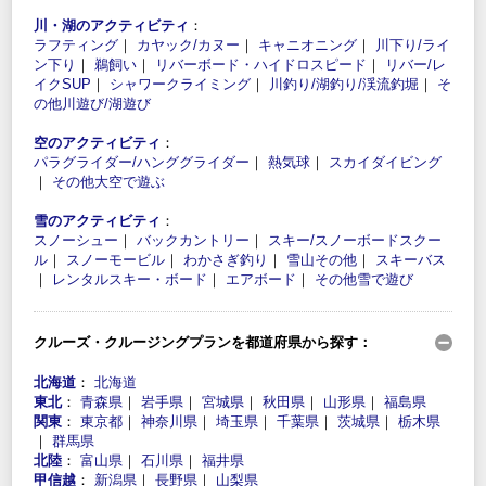
川・湖のアクティビティ
：
ラフティング
｜
カヤック/カヌー
｜
キャニオニング
｜
川下り/ライ
ン下り
｜
鵜飼い
｜
リバーボード・ハイドロスピード
｜
リバー/レ
イクSUP
｜
シャワークライミング
｜
川釣り/湖釣り/渓流釣堀
｜
そ
の他川遊び/湖遊び
空のアクティビティ
：
パラグライダー/ハンググライダー
｜
熱気球
｜
スカイダイビング
｜
その他大空で遊ぶ
雪のアクティビティ
：
スノーシュー
｜
バックカントリー
｜
スキー/スノーボードスクー
ル
｜
スノーモービル
｜
わかさぎ釣り
｜
雪山その他
｜
スキーバス
｜
レンタルスキー・ボード
｜
エアボード
｜
その他雪で遊び
クルーズ・クルージングプランを都道府県から探す：
北海道
：
北海道
東北
：
青森県
｜
岩手県
｜
宮城県
｜
秋田県
｜
山形県
｜
福島県
関東
：
東京都
｜
神奈川県
｜
埼玉県
｜
千葉県
｜
茨城県
｜
栃木県
｜
群馬県
北陸
：
富山県
｜
石川県
｜
福井県
甲信越
：
新潟県
｜
長野県
｜
山梨県