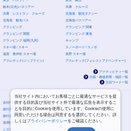
栃木(日光)バスツアー
兵庫 クルーズ
兵庫 レストラン クルーズ
北海道 観光タクシー
北海道 観光バス
北海道バスツアー
グランピング
グランピング 関東
グランピング 関西
グランピング 東海
グランピング 福岡(九州)
キャンプ
スキー場 / スキー
スノーボード / スノボ
滋賀 奥伊吹 スキー場
長野 スキー場
アスレチック(ジップライン)
アスレチック(フォレストアドベンチャー)
アクティビティ一覧
方面・都道府県・地区一覧
注目ワード一覧
当社サイト内においてお客様ごとに最適なサービスを提
供する目的及び当社サイト外で最適な広告を表示するこ
会社情報
プライバシーポリシー
とを目的にCookieを使用しています。Cookieの使用に
旅行業登録票・約款
規約集
同意いただける場合は同意するを選択してください。詳
旅行条件書
ニュースリリース
しくは
プライバシーポリシー
をご確認ください。
採用情報
サイトマップ
システムメンテナンスの