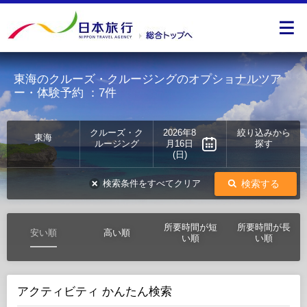
東海のクルーズ・クルージングのオプショナルツア
ー・体験予約
：7件
クルーズ・ク
2026年8
絞り込みから
東海
ルージング
月16日
探す
(日)
検索する
検索条件をすべてクリア
所要時間が短
所要時間が長
安い順
高い順
い順
い順
アクティビティ かんたん検索