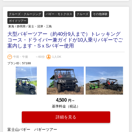
クルーズ・クルージング
バギー・モトクロス
クルーズ
その他体験
ガイドツアー
東海
/
静岡県
/
富士・沼津・三島
大型バギーツアー（約40分9人まで）トレッキング
コース・ドライバー兼ガイドが10人乗りバギーでご
案内します・SｘSバギー使用
午前・午後
～60分
1人OK
プランID：57188
4,500
円 ～
基準料金（税込）
詳細を見る
富士山バギー バギーツアー