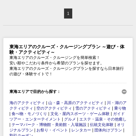
1
東海エリアのクルーズ・クルージングプラン ～遊び・体
験・アクティビティ～
東海エリアのクルーズ・クルージングを簡単検索！
安い順やこだわり条件から希望のプランを探せます。
東海エリアのクルーズ・クルージングプランを探すなら日本旅行
の遊び・体験サイトで！
東海エリアで目的から探す：
海のアクティビティ
|
山・森・高原のアクティビティ
|
川・湖のア
クティビティ
|
空のアクティビティ
|
雪のアクティビティ
|
乗り物
|
食べ物・モノづくり
|
文化・屋内スポーツ・ゲーム体験
|
ガイド
ツアー・エンターテイメント
|
グルメ
|
エステ・温泉・その他癒し
|
テーマパーク・博物館・美術館・入場施設
|
伝統文化体験
|
オリ
ジナルプラン
|
お祭り・イベント
|
レンタカー
|
団体向けプラン
|
割引クーポン