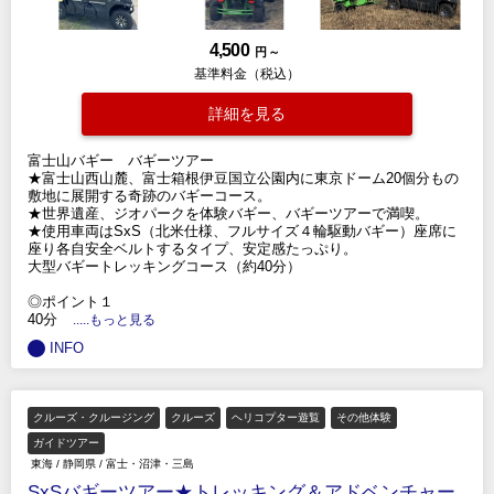
4,500
円 ～
基準料金（税込）
詳細を見る
富士山バギー バギーツアー
★富士山西山麓、富士箱根伊豆国立公園内に東京ドーム20個分もの
敷地に展開する奇跡のバギーコース。
★世界遺産、ジオパークを体験バギー、バギーツアーで満喫。
★使用車両はSxS（北米仕様、フルサイズ４輪駆動バギー）座席に
座り各自安全ベルトするタイプ、安定感たっぷり。
大型バギートレッキングコース（約40分）
◎ポイント１
40分
.....もっと見る
INFO
クルーズ・クルージング
クルーズ
ヘリコプター遊覧
その他体験
ガイドツアー
東海
/
静岡県
/
富士・沼津・三島
SxSバギーツアー★トレッキング＆アドベンチャー