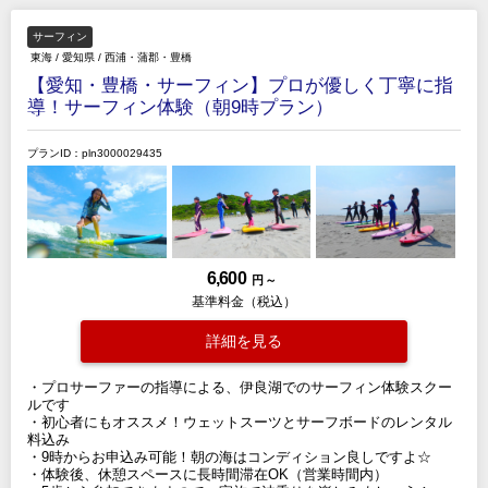
サーフィン
東海
/
愛知県
/
西浦・蒲郡・豊橋
【愛知・豊橋・サーフィン】プロが優しく丁寧に指
導！サーフィン体験（朝9時プラン）
プランID：pln3000029435
6,600
円 ～
基準料金（税込）
詳細を見る
・プロサーファーの指導による、伊良湖でのサーフィン体験スクー
ルです
・初心者にもオススメ！ウェットスーツとサーフボードのレンタル
料込み
・9時からお申込み可能！朝の海はコンディション良しですよ☆
・体験後、休憩スペースに長時間滞在OK（営業時間内）