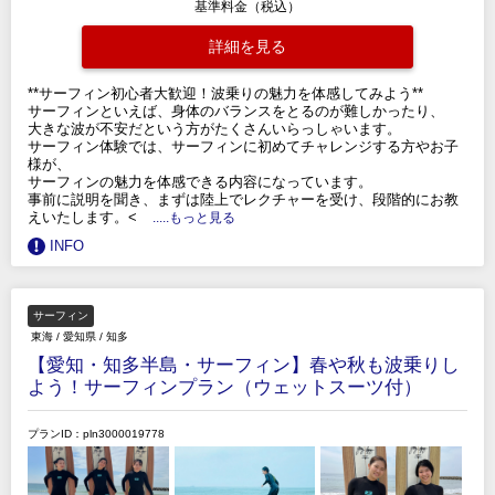
基準料金（税込）
詳細を見る
**サーフィン初心者大歓迎！波乗りの魅力を体感してみよう**
サーフィンといえば、身体のバランスをとるのが難しかったり、
大きな波が不安だという方がたくさんいらっしゃいます。
サーフィン体験では、サーフィンに初めてチャレンジする方やお子
様が、
サーフィンの魅力を体感できる内容になっています。
事前に説明を聞き、まずは陸上でレクチャーを受け、段階的にお教
えいたします。<
.....もっと見る
INFO
サーフィン
東海
/
愛知県
/
知多
【愛知・知多半島・サーフィン】春や秋も波乗りし
よう！サーフィンプラン（ウェットスーツ付）
プランID：pln3000019778