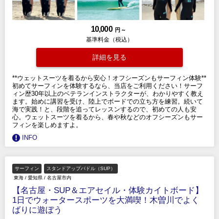
10,000
円 ～
基準料金（税込）
詳細を見る
**ウェットスーツを着るから安心！オフシーズンもサーフィン体験**
初めてサーフィンを体験するなら、当店をご利用ください！サーフ
ィン歴30年以上のベテランインストラクターが、わかりやすく教え
ます。始めに講習を受け、陸上でボードでの立ち方を練習。続いて
海で実践！と、段階を追ってレッスンするので、初めての人も安
心。ウェットスーツを着るから、春や秋などのオフシーズンもサー
フィンを楽しめますよ。
INFO
サーフィン
スタンドアップパドル（SUP）
東海
/
愛知県
/
名古屋市内
【名古屋・SUP＆エアセイル・体験カイトボード】
1日でウォータースポーツを大満喫！木曽川でよく
ばりに遊ぼう