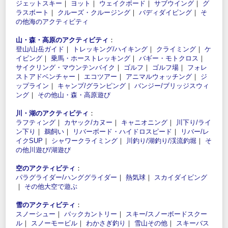
ジェットスキー
｜
ヨット
｜
ウェイクボード
｜
サブウイング
｜
グ
ラスボート
｜
クルーズ・クルージング
｜
バディダイビング
｜
そ
の他海のアクティビティ
山・森・高原のアクティビティ
：
登山/山岳ガイド
｜
トレッキング/ハイキング
｜
クライミング
｜
ケ
イビング
｜
乗馬・ホーストレッキング
｜
バギー・モトクロス
｜
サイクリング・マウンテンバイク
｜
ゴルフ
｜
ゴルフ場
｜
フォレ
ストアドベンチャー
｜
エコツアー
｜
アニマルウォッチング
｜
ジ
ップライン
｜
キャンプ/グランピング
｜
バンジー/ブリッジスウィ
ング
｜
その他山・森・高原遊び
川・湖のアクティビティ
：
ラフティング
｜
カヤック/カヌー
｜
キャニオニング
｜
川下り/ライ
ン下り
｜
鵜飼い
｜
リバーボード・ハイドロスピード
｜
リバー/レ
イクSUP
｜
シャワークライミング
｜
川釣り/湖釣り/渓流釣堀
｜
そ
の他川遊び/湖遊び
空のアクティビティ
：
パラグライダー/ハンググライダー
｜
熱気球
｜
スカイダイビング
｜
その他大空で遊ぶ
雪のアクティビティ
：
スノーシュー
｜
バックカントリー
｜
スキー/スノーボードスクー
ル
｜
スノーモービル
｜
わかさぎ釣り
｜
雪山その他
｜
スキーバス