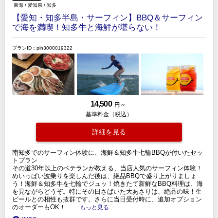
東海
/
愛知県
/
知多
【愛知・知多半島・サーフィン】BBQ＆サーフィン
で海を満喫！知多牛と海鮮が堪らない！
プランID：pln3000019322
14,500
円 ～
基準料金（税込）
詳細を見る
南知多でのサーフィン体験に、海鮮＆知多牛七輪BBQが付いたセッ
トプラン
その道30年以上のベテランが教える、当店人気のサーフィン体験！
めいっぱい波乗りを楽しんだ後は、絶品BBQで盛り上がりましょ
う！海鮮＆知多牛を七輪でジュッ！焼きたて新鮮なBBQ料理は、海
を見ながらどうぞ。特にその日さばいた大あさりは、絶品の味！生
ビールとの相性も抜群です。さらに当日受付時に、追加オプション
のオーダーもOK！
.....もっと見る