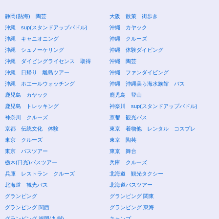
静岡(熱海) 陶芸
大阪 散策 街歩き
沖縄 sup(スタンドアップパドル)
沖縄 カヤック
沖縄 キャニオニング
沖縄 クルーズ
沖縄 シュノーケリング
沖縄 体験ダイビング
沖縄 ダイビングライセンス 取得
沖縄 陶芸
沖縄 日帰り 離島ツアー
沖縄 ファンダイビング
沖縄 ホエールウォッチング
沖縄 沖縄美ら海水族館 バス
鹿児島 カヤック
鹿児島 登山
鹿児島 トレッキング
神奈川 sup(スタンドアップパドル)
神奈川 クルーズ
京都 観光バス
京都 伝統文化 体験
東京 着物他 レンタル コスプレ
東京 クルーズ
東京 陶芸
東京 バスツアー
東京 舞台
栃木(日光)バスツアー
兵庫 クルーズ
兵庫 レストラン クルーズ
北海道 観光タクシー
北海道 観光バス
北海道バスツアー
グランピング
グランピング 関東
グランピング 関西
グランピング 東海
グランピング 福岡(九州)
キャンプ