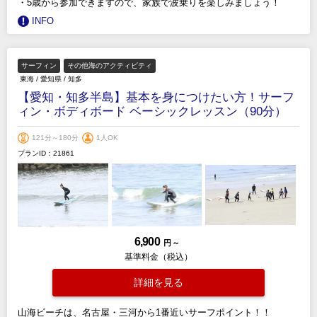
・5歳から参加できますので、家族で波乗りを楽しみましょう！
INFO
サーフィン
その他海のアクティビティ
東海
/
愛知県
/
知多
【愛知・知多半島】基本を身につけたい方！サーフ
ィン・ボディボード ベーシックレッスン（90分）
121分～180分
1人OK
プランID：21861
6,900
円 ～
基準料金（税込）
詳細を見る
山海ビーチは、名古屋・三河から1番近いサーフポイント！！