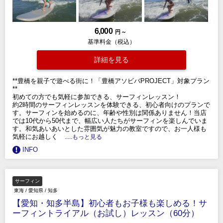
6,000
円 ～
基準料金（税込）
詳細を見る
**豊橋を親子で遊べる街に！「豊橋アソビバPROJECT」対象プラン
**
初めての方でも気軽に参加できる、サーフィンレッスン！
約2時間のサーフィンレッスンを体験できる、初心者向けのプランで
す。サーフィンを始めるのに、年齢や性別は関係ありません！当店
では10代から50代まで、幅広い人たちがサーフィンを楽しんでいま
す。和気あいあいとした雰囲気が魅力の教室ですので、お一人様も
気軽にお越しく
.....もっと見る
INFO
サーフィン
東海
/
愛知県
/
知多
【愛知・知多半島】初心者もお子様も楽しめる！サ
ーフィントライアル（お試し）レッスン（60分）