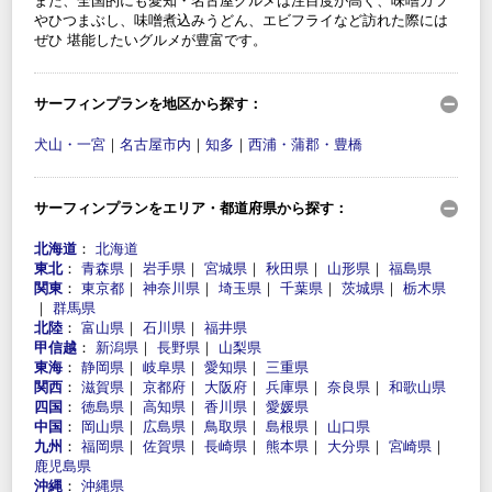
また、全国的にも愛知・名古屋グルメは注目度が高く、味噌カツ
やひつまぶし、味噌煮込みうどん、エビフライなど訪れた際には
ぜひ 堪能したいグルメが豊富です。
サーフィンプランを地区から探す：
犬山・一宮
｜
名古屋市内
｜
知多
｜
西浦・蒲郡・豊橋
サーフィンプランをエリア・都道府県から探す：
北海道
：
北海道
東北
：
青森県
｜
岩手県
｜
宮城県
｜
秋田県
｜
山形県
｜
福島県
関東
：
東京都
｜
神奈川県
｜
埼玉県
｜
千葉県
｜
茨城県
｜
栃木県
｜
群馬県
北陸
：
富山県
｜
石川県
｜
福井県
甲信越
：
新潟県
｜
長野県
｜
山梨県
東海
：
静岡県
｜
岐阜県
｜
愛知県
｜
三重県
関西
：
滋賀県
｜
京都府
｜
大阪府
｜
兵庫県
｜
奈良県
｜
和歌山県
四国
：
徳島県
｜
高知県
｜
香川県
｜
愛媛県
中国
：
岡山県
｜
広島県
｜
鳥取県
｜
島根県
｜
山口県
九州
：
福岡県
｜
佐賀県
｜
長崎県
｜
熊本県
｜
大分県
｜
宮崎県
｜
鹿児島県
沖縄
：
沖縄県