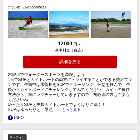
プランID：pln3000005213
12,000
円 ～
基準料金（税込）
詳細を見る
木曽川でウォータースポーツを満喫しよう！
1日でSUPとカイトボードの両方にトライすることができる贅沢プラ
ンです。午前中は木曽川をSUPでクルージング。休憩を挟んで、午
後からカイトボードにチャレンジしてみてください。カイトの操作
方法から丁寧にレクチャーしていきますので、初心者の方もご安心
くださいね！
ゆったりSUPと爽快カイトボードでよくばりに遊ぶ！
SUPはゆったりと、景色
.....もっと見る
INFO
サーフィン