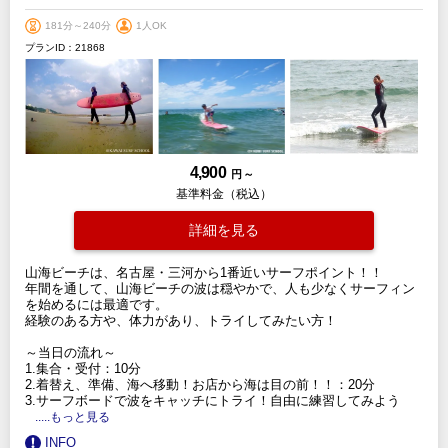
181分～240分
1人OK
プランID：21868
4,900
円 ～
基準料金（税込）
詳細を見る
山海ビーチは、名古屋・三河から1番近いサーフポイント！！
年間を通して、山海ビーチの波は穏やかで、人も少なくサーフィン
を始めるには最適です。
経験のある方や、体力があり、トライしてみたい方！
～当日の流れ～
1.集合・受付：10分
2.着替え、準備、海へ移動！お店から海は目の前！！：20分
3.サーフボードで波をキャッチにトライ！自由に練習してみよう
.....もっと見る
INFO