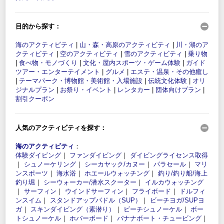
目的から探す：
海のアクティビティ
|
山・森・高原のアクティビティ
|
川・湖のア
クティビティ
|
空のアクティビティ
|
雪のアクティビティ
|
乗り物
|
食べ物・モノづくり
|
文化・屋内スポーツ・ゲーム体験
|
ガイド
ツアー・エンターテイメント
|
グルメ
|
エステ・温泉・その他癒し
|
テーマパーク・博物館・美術館・入場施設
|
伝統文化体験
|
オリ
ジナルプラン
|
お祭り・イベント
|
レンタカー
|
団体向けプラン
|
割引クーポン
人気のアクティビティを探す：
海のアクティビティ
：
体験ダイビング
｜
ファンダイビング
｜
ダイビングライセンス取得
｜
シュノーケリング
｜
シーカヤック/カヌー
｜
パラセール
｜
マリ
ンスポーツ
｜
海水浴
｜
ホエールウォッチング
｜
釣り/釣り船/海上
釣り堀
｜
シーウォーカー/潜水スクーター
｜
イルカウォッチング
｜
サーフィン
｜
ウインドサーフィン
｜
フライボード
｜
ドルフィ
ンスイム
｜
スタンドアップパドル（SUP）
｜
ビーチヨガ/SUPヨ
ガ
｜
スキンダイビング（素潜り）
｜
ビーチシュノーケル
｜
ボー
トシュノーケル
｜
ホバーボード
｜
バナナボート・チュービング
｜