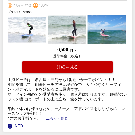
61分～120分
1人OK
プランID：58058
6,500
円 ～
基準料金（税込）
詳細を見る
山海ビーチは、名古屋・三河から1番近いサーフポイント！！
年間を通して、山海ビーチの波は穏やかで、人も少なくサーフィ
ン・ボディボードを始めるには最適です。
サーフィン初めての受講者も多く、個人差はありますが、1時間のレ
ッスン後には、ボードの上に立ち、波を滑っています。
年齢・体力は様々なため、一人一人にアドバイスをしながらの、レ
ッスンは大好評！！
4才のお子様から、
.....もっと見る
INFO