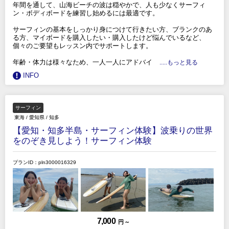
年間を通して、山海ビーチの波は穏やかで、人も少なくサーフィ
ン・ボディボードを練習し始めるには最適です。
サーフィンの基本をしっかり身につけて行きたい方、ブランクのあ
る方、マイボードを購入したい・購入したけど悩んでいるなど、
個々のご要望もレッスン内でサポートします。
年齢・体力は様々なため、一人一人にアドバイ
.....もっと見る
INFO
サーフィン
東海
/
愛知県
/
知多
【愛知・知多半島・サーフィン体験】波乗りの世界
をのぞき見しよう！サーフィン体験
プランID：pln3000016329
7,000
円 ～