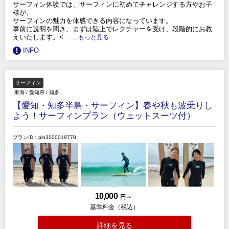
サーフィン体験では、サーフィンに初めてチャレンジする方やお子
様が、
サーフィンの魅力を体感できる内容になっています。
事前に説明を聞き、まずは陸上でレクチャーを受け、段階的にお教
えいたします。<
.....もっと見る
INFO
サーフィン
東海
/
愛知県
/
知多
【愛知・知多半島・サーフィン】春や秋も波乗りし
よう！サーフィンプラン（ウェットスーツ付）
プランID：pln3000019778
10,000
円 ～
基準料金（税込）
詳細を見る