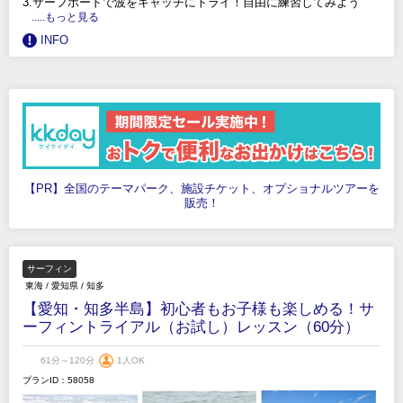
3.サーフボードで波をキャッチにトライ！自由に練習してみよう
.....もっと見る
INFO
【PR】全国のテーマパーク、施設チケット、オプショナルツアーを
販売！
サーフィン
東海
/
愛知県
/
知多
【愛知・知多半島】初心者もお子様も楽しめる！サ
ーフィントライアル（お試し）レッスン（60分）
61分～120分
1人OK
プランID：58058