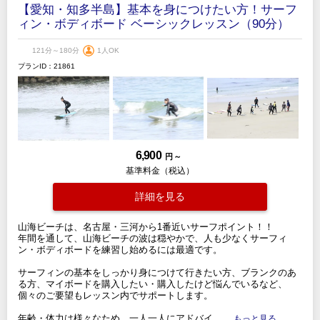
【愛知・知多半島】基本を身につけたい方！サーフ
ィン・ボディボード ベーシックレッスン（90分）
121分～180分
1人OK
プランID：21861
6,900
円 ～
基準料金（税込）
詳細を見る
山海ビーチは、名古屋・三河から1番近いサーフポイント！！
年間を通して、山海ビーチの波は穏やかで、人も少なくサーフィ
ン・ボディボードを練習し始めるには最適です。
サーフィンの基本をしっかり身につけて行きたい方、ブランクのあ
る方、マイボードを購入したい・購入したけど悩んでいるなど、
個々のご要望もレッスン内でサポートします。
年齢・体力は様々なため、一人一人にアドバイ
.....もっと見る