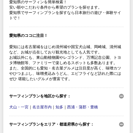
愛知県のサーフィンを簡単検索！
安い順やこだわり条件から希望のプランを探せます。
愛知県でサーフィンプランを探すなら日本旅行の遊び・体験サイ
トで！
愛知県のココに注目！
愛知には名古屋城をはじめ清州城や国宝犬山城、岡崎城、清州城
など、お城が点在しており観光地としても人気です。
お城以外にも、東山動植物園やレゴランド、万博記念公園、トヨ
タ博物館等、ファミリーで楽しめるスポットも多数あります。
また、全国的にも愛知・名古屋グルメは注目度が高く、味噌カツ
やひつまぶし、味噌煮込みうどん、エビフライなど訪れた際には
ぜひ 堪能したいグルメが豊富です。
サーフィンプランを地区から探す：
犬山・一宮
｜
名古屋市内
｜
知多
｜
西浦・蒲郡・豊橋
サーフィンプランをエリア・都道府県から探す：