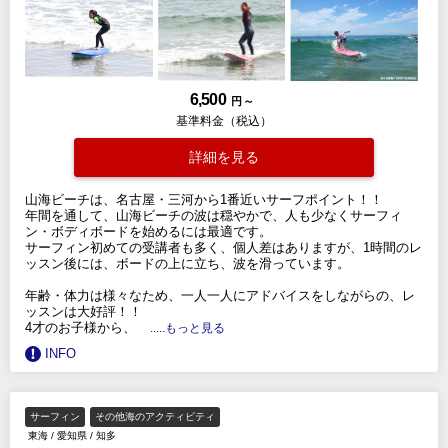
6,500
円 ～
基準料金（税込）
詳細を見る
山海ビーチは、名古屋・三河から1番近いサーフポイント！！
年間を通して、山海ビーチの波は穏やかで、人も少なくサーフィ
ン・ボディボードを始めるには最適です。
サーフィン初めての受講者も多く、個人差はありますが、1時間のレ
ッスン後には、ボードの上に立ち、波を滑っています。
年齢・体力は様々なため、一人一人にアドバイスをしながらの、レ
ッスンは大好評！！
4才のお子様から、
.....もっと見る
INFO
サーフィン
その他海のアクティビティ
東海
/
愛知県
/
知多