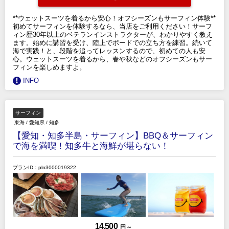
**ウェットスーツを着るから安心！オフシーズンもサーフィン体験**
初めてサーフィンを体験するなら、当店をご利用ください！サーフ
ィン歴30年以上のベテランインストラクターが、わかりやすく教え
ます。始めに講習を受け、陸上でボードでの立ち方を練習。続いて
海で実践！と、段階を追ってレッスンするので、初めての人も安
心。ウェットスーツを着るから、春や秋などのオフシーズンもサー
フィンを楽しめますよ。
INFO
サーフィン
東海
/
愛知県
/
知多
【愛知・知多半島・サーフィン】BBQ＆サーフィン
で海を満喫！知多牛と海鮮が堪らない！
プランID：pln3000019322
14,500
円 ～