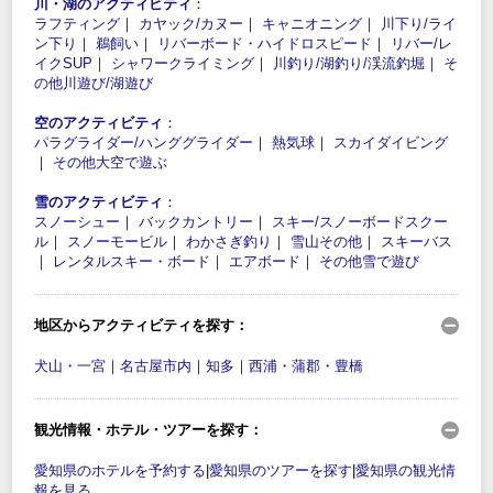
川・湖のアクティビティ
：
ラフティング
｜
カヤック/カヌー
｜
キャニオニング
｜
川下り/ライ
ン下り
｜
鵜飼い
｜
リバーボード・ハイドロスピード
｜
リバー/レ
イクSUP
｜
シャワークライミング
｜
川釣り/湖釣り/渓流釣堀
｜
そ
の他川遊び/湖遊び
空のアクティビティ
：
パラグライダー/ハンググライダー
｜
熱気球
｜
スカイダイビング
｜
その他大空で遊ぶ
雪のアクティビティ
：
スノーシュー
｜
バックカントリー
｜
スキー/スノーボードスクー
ル
｜
スノーモービル
｜
わかさぎ釣り
｜
雪山その他
｜
スキーバス
｜
レンタルスキー・ボード
｜
エアボード
｜
その他雪で遊び
地区からアクティビティを探す：
犬山・一宮
｜
名古屋市内
｜
知多
｜
西浦・蒲郡・豊橋
観光情報・ホテル・ツアーを探す：
愛知県のホテルを予約する
|
愛知県のツアーを探す
|
愛知県の観光情
報を見る