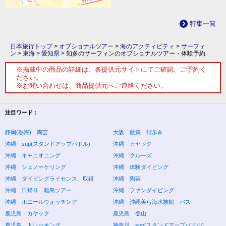
特集一覧
日本旅行トップ
>
オプショナルツアー
>
海のアクティビティ
>
サーフィ
ン
>
東海
>
愛知県
>
知多のサーフィンのオプショナルツアー・体験予約
※掲載中の商品の詳細は、各提供元サイトにてご確認、ご予約く
ださい。
※お問い合わせは、商品提供元へご連絡ください。
注目ワード：
静岡(熱海) 陶芸
大阪 散策 街歩き
沖縄 sup(スタンドアップパドル)
沖縄 カヤック
沖縄 キャニオニング
沖縄 クルーズ
沖縄 シュノーケリング
沖縄 体験ダイビング
沖縄 ダイビングライセンス 取得
沖縄 陶芸
沖縄 日帰り 離島ツアー
沖縄 ファンダイビング
沖縄 ホエールウォッチング
沖縄 沖縄美ら海水族館 バス
鹿児島 カヤック
鹿児島 登山
鹿児島 トレッキング
神奈川 sup(スタンドアップパドル)