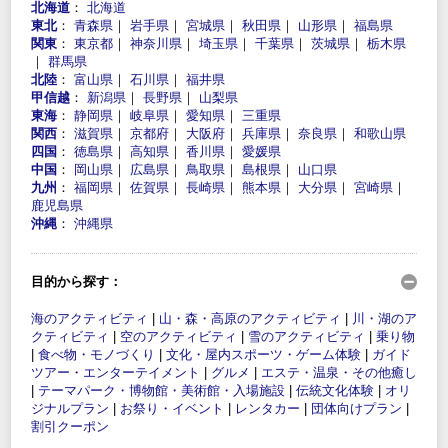
北海道
：
北海道
東北
：
青森県
｜
岩手県
｜
宮城県
｜
秋田県
｜
山形県
｜
福島県
関東
：
東京都
｜
神奈川県
｜
埼玉県
｜
千葉県
｜
茨城県
｜
栃木県
｜
群馬県
北陸
：
富山県
｜
石川県
｜
福井県
甲信越
：
新潟県
｜
長野県
｜
山梨県
東海
：
静岡県
｜
岐阜県
｜
愛知県
｜
三重県
関西
：
滋賀県
｜
京都府
｜
大阪府
｜
兵庫県
｜
奈良県
｜
和歌山県
四国
：
徳島県
｜
高知県
｜
香川県
｜
愛媛県
中国
：
岡山県
｜
広島県
｜
鳥取県
｜
島根県
｜
山口県
九州
：
福岡県
｜
佐賀県
｜
長崎県
｜
熊本県
｜
大分県
｜
宮崎県
｜
鹿児島県
沖縄
：
沖縄県
目的から探す：
海のアクティビティ
|
山・森・高原のアクティビティ
|
川・湖のア
クティビティ
|
空のアクティビティ
|
雪のアクティビティ
|
乗り物
|
食べ物・モノづくり
|
文化・屋内スポーツ・ゲーム体験
|
ガイド
ツアー・エンターテイメント
|
グルメ
|
エステ・温泉・その他癒し
|
テーマパーク・博物館・美術館・入場施設
|
伝統文化体験
|
オリ
ジナルプラン
|
お祭り・イベント
|
レンタカー
|
団体向けプラン
|
割引クーポン