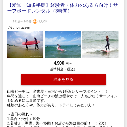
【愛知・知多半島】経験者・体力のある方向け！サ
ーフボードレンタル（3時間）
181分～240分
1人OK
プランID：21868
4,900
円 ～
基準料金（税込）
詳細を見る
山海ビーチは、名古屋・三河から1番近いサーフポイント！！
年間を通して、山海ビーチの波は穏やかで、人も少なくサーフィン
を始めるには最適です。
経験のある方や、体力があり、トライしてみたい方！
～当日の流れ～
1.集合・受付：10分
2.着替え、準備、海へ移動！お店から海は目の前！！：20分