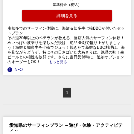
基準料金（税込）
詳細を見る
南知多でのサーフィン体験に、海鮮＆知多牛七輪BBQが付いたセッ
トプラン
その道30年以上のベテランが教える、当店人気のサーフィン体験！
めいっぱい波乗りを楽しんだ後は、絶品BBQで盛り上がりましょ
う！海鮮＆知多牛を七輪でジュッ！焼きたて新鮮なBBQ料理は、海
を見ながらどうぞ。特にその日さばいた大あさりは、絶品の味！生
ビールとの相性も抜群です。さらに当日受付時に、追加オプション
のオーダーもOK！
.....もっと見る
INFO
1
愛知県のサーフィンプラン ～遊び・体験・アクティビテ
ィ～