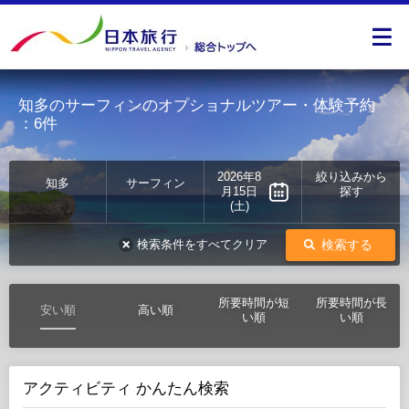
知多のサーフィンのオプショナルツアー・体験予約
：6件
2026年8
絞り込みから
知多
サーフィン
月15日
探す
(土)
検索する
検索条件をすべてクリア
所要時間が短
所要時間が長
安い順
高い順
い順
い順
アクティビティ かんたん検索