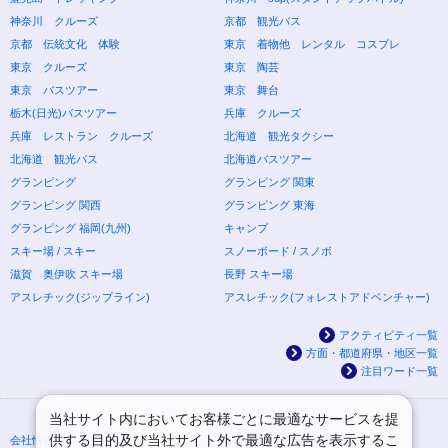
神奈川 クルーズ
京都 観光バス
京都 伝統文化 体験
東京 着物他 レンタル コスプレ
東京 クルーズ
東京 陶芸
東京 バスツアー
東京 舞台
栃木(日光)バスツアー
兵庫 クルーズ
兵庫 レストラン クルーズ
北海道 観光タクシー
北海道 観光バス
北海道バスツアー
グランピング
グランピング 関東
グランピング 関西
グランピング 東海
グランピング 福岡(九州)
キャンプ
スキー場 / スキー
スノーボード / スノボ
滋賀 奥伊吹 スキー場
長野 スキー場
アスレチック(ジップライン)
アスレチック(フォレストアドベンチャー)
アクティビティ一覧
方面・都道府県・地区一覧
注目ワード一覧
当社サイト内においてお客様ごとに最適なサービスを提
供する目的及び当社サイト外で最適な広告を表示するこ
会社情報
プライバシーポリシー