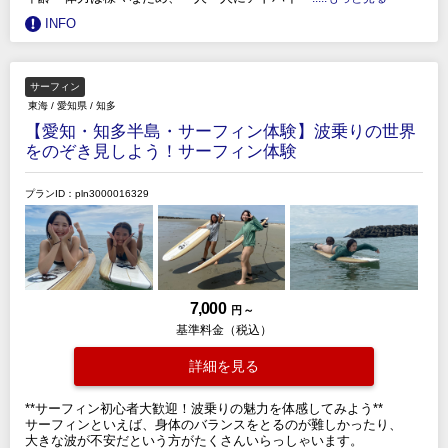
INFO
サーフィン
東海
/
愛知県
/
知多
【愛知・知多半島・サーフィン体験】波乗りの世界
をのぞき見しよう！サーフィン体験
プランID：pln3000016329
7,000
円 ～
基準料金（税込）
詳細を見る
**サーフィン初心者大歓迎！波乗りの魅力を体感してみよう**
サーフィンといえば、身体のバランスをとるのが難しかったり、
大きな波が不安だという方がたくさんいらっしゃいます。