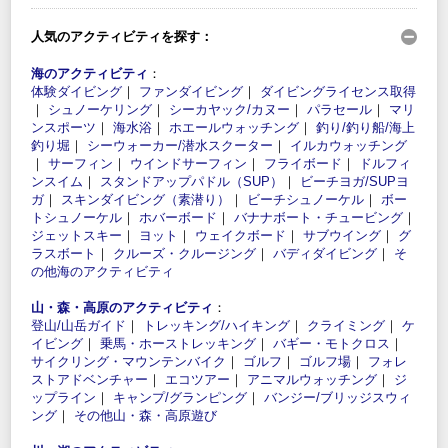
人気のアクティビティを探す：
海のアクティビティ
：
体験ダイビング
｜
ファンダイビング
｜
ダイビングライセンス取得
｜
シュノーケリング
｜
シーカヤック/カヌー
｜
パラセール
｜
マリ
ンスポーツ
｜
海水浴
｜
ホエールウォッチング
｜
釣り/釣り船/海上
釣り堀
｜
シーウォーカー/潜水スクーター
｜
イルカウォッチング
｜
サーフィン
｜
ウインドサーフィン
｜
フライボード
｜
ドルフィ
ンスイム
｜
スタンドアップパドル（SUP）
｜
ビーチヨガ/SUPヨ
ガ
｜
スキンダイビング（素潜り）
｜
ビーチシュノーケル
｜
ボー
トシュノーケル
｜
ホバーボード
｜
バナナボート・チュービング
｜
ジェットスキー
｜
ヨット
｜
ウェイクボード
｜
サブウイング
｜
グ
ラスボート
｜
クルーズ・クルージング
｜
バディダイビング
｜
そ
の他海のアクティビティ
山・森・高原のアクティビティ
：
登山/山岳ガイド
｜
トレッキング/ハイキング
｜
クライミング
｜
ケ
イビング
｜
乗馬・ホーストレッキング
｜
バギー・モトクロス
｜
サイクリング・マウンテンバイク
｜
ゴルフ
｜
ゴルフ場
｜
フォレ
ストアドベンチャー
｜
エコツアー
｜
アニマルウォッチング
｜
ジ
ップライン
｜
キャンプ/グランピング
｜
バンジー/ブリッジスウィ
ング
｜
その他山・森・高原遊び