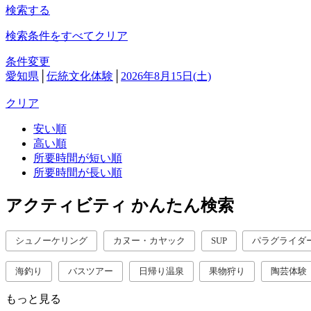
検索する
検索条件をすべてクリア
条件変更
愛知県
│
伝統文化体験
│
2026年8月15日(土)
クリア
安い順
高い順
所要時間が短い順
所要時間が長い順
アクティビティ かんたん検索
シュノーケリング
カヌー・カヤック
SUP
パラグライダ
海釣り
バスツアー
日帰り温泉
果物狩り
陶芸体験
もっと見る