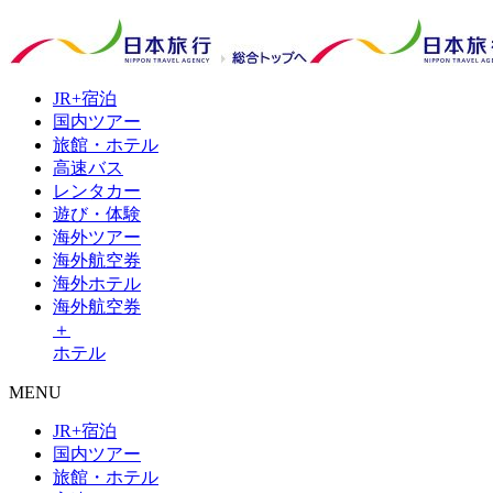
JR+
宿泊
国内
ツアー
旅館・
ホテル
高速
バス
レンタ
カー
遊び・
体験
海外
ツアー
海外
航空券
海外
ホテル
海外航空券
＋
ホテル
MENU
JR+宿泊
国内ツアー
旅館・ホテル