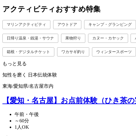
アクティビティおすすめ特集
マリンアクティビティ
アウトドア
キャンプ・グランピング
日帰り温泉・銭湯・サウナ
果物狩り
カヌー・カヤック
箱根・デジタルチケット
ワカサギ釣り
ウィンタースポーツ
もっと見る
知性を磨く
日本伝統体験
東海
/
愛知県
/
名古屋市内
【愛知・名古屋】お点前体験（ひき茶の
午前・午後
～60分
1人OK