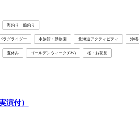
海釣り・船釣り
パラグライダー
水族館・動物園
北海道アクティビティ
沖縄
夏休み
ゴールデンウィーク(GW)
桜・お花見
実演付）