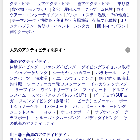
クティビティ
|
空のアクティビティ
|
雪のアクティビティ
|
乗り物
|
食べ物・モノづくり
|
文化・屋内スポーツ・ゲーム体験
|
ガイド
ツアー・エンターテイメント
|
グルメ
|
エステ・温泉・その他癒し
|
テーマパーク・博物館・美術館・入場施設
|
伝統文化体験
|
オリ
ジナルプラン
|
お祭り・イベント
|
レンタカー
|
団体向けプラン
|
割引クーポン
人気のアクティビティを探す：
海のアクティビティ
：
体験ダイビング
｜
ファンダイビング
｜
ダイビングライセンス取得
｜
シュノーケリング
｜
シーカヤック/カヌー
｜
パラセール
｜
マリ
ンスポーツ
｜
海水浴
｜
ホエールウォッチング
｜
釣り/釣り船/海上
釣り堀
｜
シーウォーカー/潜水スクーター
｜
イルカウォッチング
｜
サーフィン
｜
ウインドサーフィン
｜
フライボード
｜
ドルフィ
ンスイム
｜
スタンドアップパドル（SUP）
｜
ビーチヨガ/SUPヨ
ガ
｜
スキンダイビング（素潜り）
｜
ビーチシュノーケル
｜
ボー
トシュノーケル
｜
ホバーボード
｜
バナナボート・チュービング
｜
ジェットスキー
｜
ヨット
｜
ウェイクボード
｜
サブウイング
｜
グ
ラスボート
｜
クルーズ・クルージング
｜
バディダイビング
｜
そ
の他海のアクティビティ
山・森・高原のアクティビティ
：