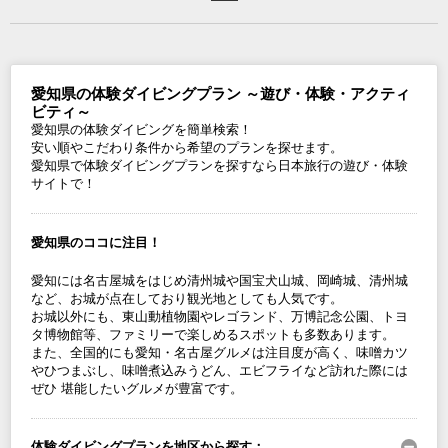
愛知県の体験ダイビングプラン ～遊び・体験・アクティ
ビティ～
愛知県の体験ダイビングを簡単検索！
安い順やこだわり条件から希望のプランを探せます。
愛知県で体験ダイビングプランを探すなら日本旅行の遊び・体験
サイトで！
愛知県のココに注目！
愛知には名古屋城をはじめ清州城や国宝犬山城、岡崎城、清州城
など、お城が点在しており観光地としても人気です。
お城以外にも、東山動植物園やレゴランド、万博記念公園、トヨ
タ博物館等、ファミリーで楽しめるスポットも多数あります。
また、全国的にも愛知・名古屋グルメは注目度が高く、味噌カツ
やひつまぶし、味噌煮込みうどん、エビフライなど訪れた際には
ぜひ 堪能したいグルメが豊富です。
体験ダイビングプランを地区から探す：