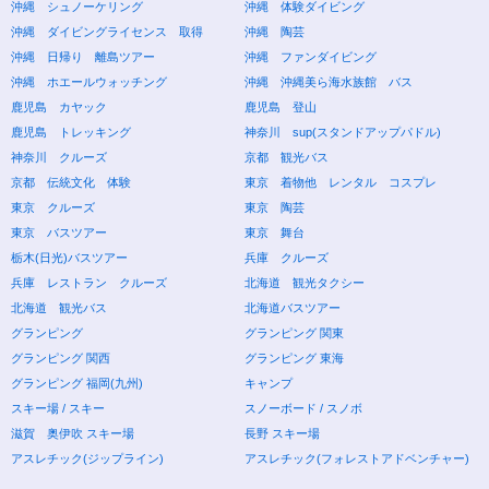
沖縄 シュノーケリング
沖縄 体験ダイビング
沖縄 ダイビングライセンス 取得
沖縄 陶芸
沖縄 日帰り 離島ツアー
沖縄 ファンダイビング
沖縄 ホエールウォッチング
沖縄 沖縄美ら海水族館 バス
鹿児島 カヤック
鹿児島 登山
鹿児島 トレッキング
神奈川 sup(スタンドアップパドル)
神奈川 クルーズ
京都 観光バス
京都 伝統文化 体験
東京 着物他 レンタル コスプレ
東京 クルーズ
東京 陶芸
東京 バスツアー
東京 舞台
栃木(日光)バスツアー
兵庫 クルーズ
兵庫 レストラン クルーズ
北海道 観光タクシー
北海道 観光バス
北海道バスツアー
グランピング
グランピング 関東
グランピング 関西
グランピング 東海
グランピング 福岡(九州)
キャンプ
スキー場 / スキー
スノーボード / スノボ
滋賀 奥伊吹 スキー場
長野 スキー場
アスレチック(ジップライン)
アスレチック(フォレストアドベンチャー)