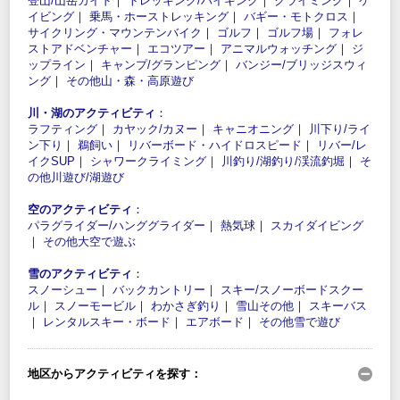
登山/山岳ガイド
｜
トレッキング/ハイキング
｜
クライミング
｜
ケ
イビング
｜
乗馬・ホーストレッキング
｜
バギー・モトクロス
｜
サイクリング・マウンテンバイク
｜
ゴルフ
｜
ゴルフ場
｜
フォレ
ストアドベンチャー
｜
エコツアー
｜
アニマルウォッチング
｜
ジ
ップライン
｜
キャンプ/グランピング
｜
バンジー/ブリッジスウィ
ング
｜
その他山・森・高原遊び
川・湖のアクティビティ
：
ラフティング
｜
カヤック/カヌー
｜
キャニオニング
｜
川下り/ライ
ン下り
｜
鵜飼い
｜
リバーボード・ハイドロスピード
｜
リバー/レ
イクSUP
｜
シャワークライミング
｜
川釣り/湖釣り/渓流釣堀
｜
そ
の他川遊び/湖遊び
空のアクティビティ
：
パラグライダー/ハンググライダー
｜
熱気球
｜
スカイダイビング
｜
その他大空で遊ぶ
雪のアクティビティ
：
スノーシュー
｜
バックカントリー
｜
スキー/スノーボードスクー
ル
｜
スノーモービル
｜
わかさぎ釣り
｜
雪山その他
｜
スキーバス
｜
レンタルスキー・ボード
｜
エアボード
｜
その他雪で遊び
地区からアクティビティを探す：