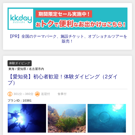
【PR】全国のテーマパーク、施設チケット、オプショナルツアーを
販売！
体験ダイビング
東海
/
愛知県
/
名古屋市内
【愛知発】初心者歓迎！体験ダイビング（2ダイ
ブ）
301分～360分
送迎付
食事付
プランID：10381