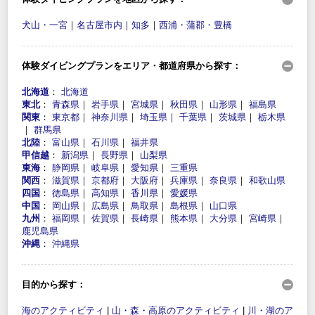
犬山・一宮
｜
名古屋市内
｜
知多
｜
西浦・蒲郡・豊橋
体験ダイビングプランをエリア・都道府県から探す：
北海道
：
北海道
東北
：
青森県
｜
岩手県
｜
宮城県
｜
秋田県
｜
山形県
｜
福島県
関東
：
東京都
｜
神奈川県
｜
埼玉県
｜
千葉県
｜
茨城県
｜
栃木県
｜
群馬県
北陸
：
富山県
｜
石川県
｜
福井県
甲信越
：
新潟県
｜
長野県
｜
山梨県
東海
：
静岡県
｜
岐阜県
｜
愛知県
｜
三重県
関西
：
滋賀県
｜
京都府
｜
大阪府
｜
兵庫県
｜
奈良県
｜
和歌山県
四国
：
徳島県
｜
高知県
｜
香川県
｜
愛媛県
中国
：
岡山県
｜
広島県
｜
鳥取県
｜
島根県
｜
山口県
九州
：
福岡県
｜
佐賀県
｜
長崎県
｜
熊本県
｜
大分県
｜
宮崎県
｜
鹿児島県
沖縄
：
沖縄県
目的から探す：
海のアクティビティ
|
山・森・高原のアクティビティ
|
川・湖のア