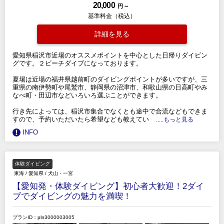
20,000
円 ～
基準料金（税込）
詳細を見る
愛知県稲沢市近場のオススメポイントを中心とした日帰りダイビン
グです。２ビーチダイブになっております。
夏場は近場の福井県越前町のダイビングポイントが多いですが、三
重県の南伊勢町や尾鷲市、静岡県の沼津市、和歌山県の日高町やみ
なべ町・田辺市などいろいろ選ぶことができます。
行き先によっては、稲沢市集合でなくとも途中で合流などもできま
すので、予約いただいたら希望なども教えてい
.....もっと見る
INFO
体験ダイビング
東海
/
愛知県
/
犬山・一宮
【愛知発・体験ダイビング】初心者大歓迎！2ダイ
ブでダイビングの魅力を満喫！
プランID：pln3000003005