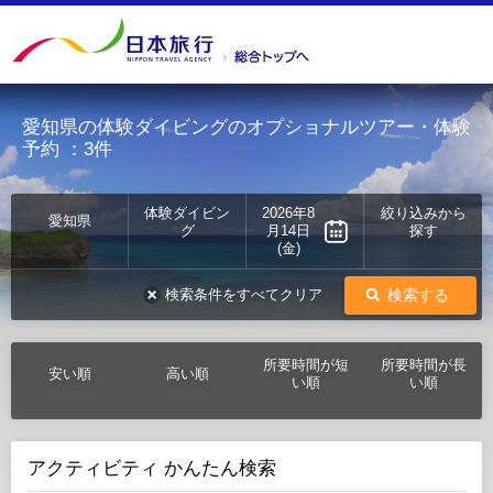
愛知県の体験ダイビングのオプショナルツアー・体験
予約
：3件
体験ダイビン
2026年8
絞り込みから
愛知県
グ
月14日
探す
(金)
検索する
検索条件をすべてクリア
所要時間が短
所要時間が長
安い順
高い順
い順
い順
アクティビティ かんたん検索