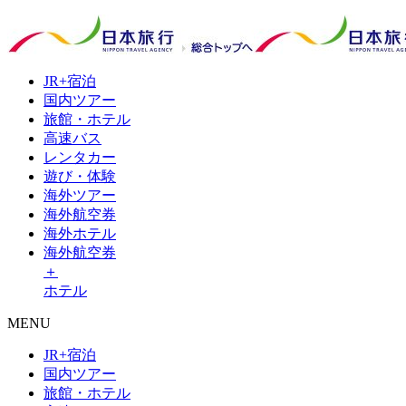
JR+
宿泊
国内
ツアー
旅館・
ホテル
高速
バス
レンタ
カー
遊び・
体験
海外
ツアー
海外
航空券
海外
ホテル
海外航空券
＋
ホテル
MENU
JR+宿泊
国内ツアー
旅館・ホテル