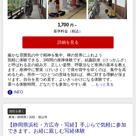
1,700
円 ～
基準料金（税込）
詳細を見る
厳かな雰囲気の中で精神を集中。禅の世界にふれよう
気軽に体験できる、1時間の座禅体験です。結跏趺坐（けっかふざ）
と呼ばれる足の組み方、正しい姿勢、呼吸法など座禅の基本を教え
ます。座禅中に警策（けいさく）で肩や背中を叩くのは、集中を高
めるため。所作一つひとつの意味を知れば、禅に対する理解が深ま
ります。自分を見つめ直す、よいきっかけになる体験です。
選べる体験時間。どなたでも参加しやすい座
.....もっと見る
INFO
知性を磨く
東海
/
静岡県
/
浜松・舘山寺
【静岡県浜松・方広寺・写経】手ぶらで気軽に参加
できます。お経に親しむ写経体験