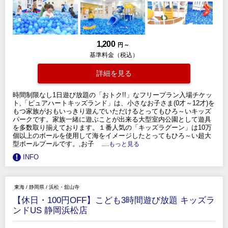
1,200
円 ～
基準料金（税込）
詳細を見る
時間制限なし1日遊び放題の「おトク!!」なフリープラン入場チケッ
ト,「ピュアハートキッズランド」は、小さなお子さま(0才～12才)を
もつ家族がおもいっきり遊んでいただけるとってもひろ～いキッズ
パークです。家族一緒に遊ぶことが出来る大型室内公園として遊具
を多数取り揃えております。１番人気の「キッズラグーン」は10万
個以上のボールを使用して海をイメージしたとってもひろ～い超大
型ボールプールです。,お子
.....もっと見る
INFO
東海
/
静岡県
/
浜松・舘山寺
【休日・100円OFF】こども3時間遊び放題 キッズラ
ンドUS 静岡浜松店