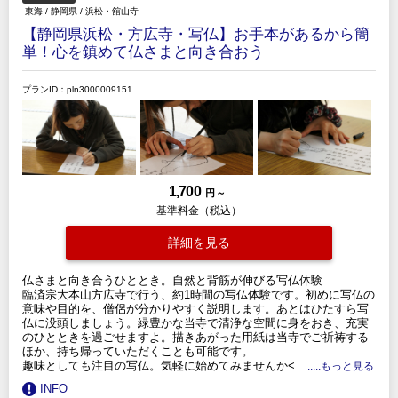
東海
/
静岡県
/
浜松・舘山寺
【静岡県浜松・方広寺・写仏】お手本があるから簡
単！心を鎮めて仏さまと向き合おう
プランID：pln3000009151
1,700
円 ～
基準料金（税込）
詳細を見る
仏さまと向き合うひととき。自然と背筋が伸びる写仏体験
臨済宗大本山方広寺で行う、約1時間の写仏体験です。初めに写仏の
意味や目的を、僧侶が分かりやすく説明します。あとはひたすら写
仏に没頭しましょう。緑豊かな当寺で清浄な空間に身をおき、充実
のひとときを過ごせますよ。描きあがった用紙は当寺でご祈祷する
ほか、持ち帰っていただくことも可能です。
趣味としても注目の写仏。気軽に始めてみませんか<
.....もっと見る
INFO