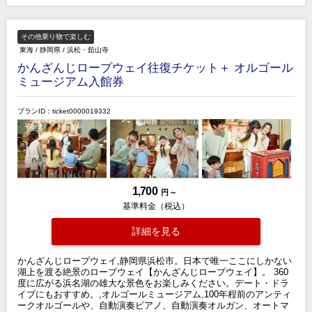
その他乗り物で楽しむ
東海
/
静岡県
/
浜松・舘山寺
かんざんじロープウェイ往復チケット＋ オルゴール
ミュージアム入館券
プランID：ticket0000019332
1,700
円 ～
基準料金（税込）
詳細を見る
かんざんじロープウェイ,静岡県浜松市。日本で唯一ここにしかない
湖上を渡る絶景のロープウェイ【かんざんじロープウェイ】。 360
度に広がる浜名湖の雄大な景色をお楽しみください。デート・ドラ
イブにもおすすめ。,オルゴールミュージアム,100年程前のアンティ
ークオルゴールや、自動演奏ピアノ、自動演奏オルガン、オートマ