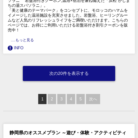
ソラニ 岩盤浴付きクーポン,温浴×宿泊を兼ね備えた「浜松 かじま
ちの湯スパソラニ」。
「美と健康のテーマパーク」をコンセプトに、モロッコのハマムを
イメージした温浴施設を充実させました。岩盤浴、ヒーリングルー
ムなど人気のリフレッシュライフをご満喫いただけます。こちらの
ページでは、お得にご利用いただける岩盤浴付き割引クーポンを販
売中！
.....もっと見る
INFO
次の20件を表示する
1
2
3
4
5
次へ
静岡県のオススメプラン ～遊び・体験・アクティビティ