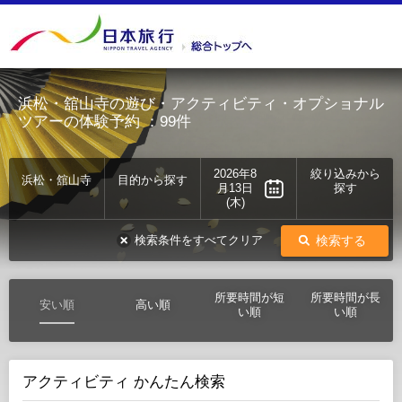
浜松・舘山寺の遊び・アクティビティ・オプショナル
ツアーの体験予約
：99件
2026年8
絞り込みから
浜松・舘山寺
目的から探す
月13日
探す
(木)
検索する
検索条件をすべてクリア
所要時間が短
所要時間が長
安い順
高い順
い順
い順
アクティビティ かんたん検索