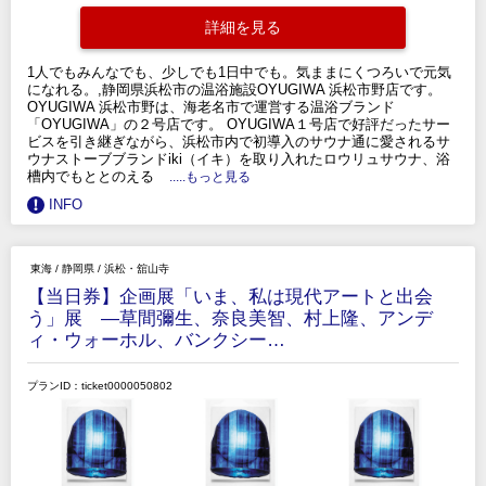
詳細を見る
1人でもみんなでも、少しでも1日中でも。気ままにくつろいで元気
になれる。,静岡県浜松市の温浴施設OYUGIWA 浜松市野店です。
OYUGIWA 浜松市野は、海老名市で運営する温浴ブランド
「OYUGIWA」の２号店です。 OYUGIWA１号店で好評だったサー
ビスを引き継ぎながら、浜松市内で初導入のサウナ通に愛されるサ
ウナストーブブランドiki（イキ）を取り入れたロウリュサウナ、浴
槽内でもととのえる
.....もっと見る
INFO
東海
/
静岡県
/
浜松・舘山寺
【当日券】企画展「いま、私は現代アートと出会
う」展 ―草間彌生、奈良美智、村上隆、アンデ
ィ・ウォーホル、バンクシー…
プランID：ticket0000050802