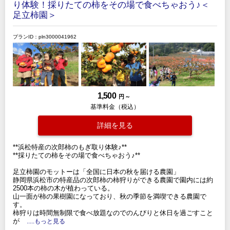
り体験！採りたての柿をその場で食べちゃおう♪＜
足立柿園＞
プランID：pln3000041962
1,500
円 ～
基準料金（税込）
詳細を見る
**浜松特産の次郎柿のもぎ取り体験♪**
**採りたての柿をその場で食べちゃおう♪**
足立柿園のモットーは「全国に日本の秋を届ける農園」
静岡県浜松市の特産品の次郎柿の柿狩りができる農園で園内には約
2500本の柿の木が植わっている。
山一面が柿の果樹園になっており、秋の季節を満喫できる農園で
す。
柿狩りは時間無制限で食べ放題なのでのんびりと休日を過ごすこと
が
.....もっと見る