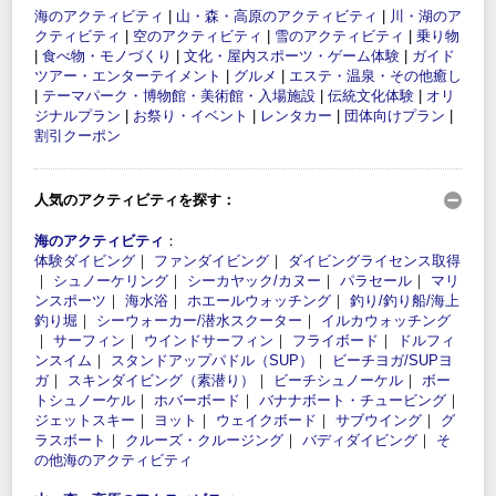
海のアクティビティ
|
山・森・高原のアクティビティ
|
川・湖のア
クティビティ
|
空のアクティビティ
|
雪のアクティビティ
|
乗り物
|
食べ物・モノづくり
|
文化・屋内スポーツ・ゲーム体験
|
ガイド
ツアー・エンターテイメント
|
グルメ
|
エステ・温泉・その他癒し
|
テーマパーク・博物館・美術館・入場施設
|
伝統文化体験
|
オリ
ジナルプラン
|
お祭り・イベント
|
レンタカー
|
団体向けプラン
|
割引クーポン
人気のアクティビティを探す：
海のアクティビティ
：
体験ダイビング
｜
ファンダイビング
｜
ダイビングライセンス取得
｜
シュノーケリング
｜
シーカヤック/カヌー
｜
パラセール
｜
マリ
ンスポーツ
｜
海水浴
｜
ホエールウォッチング
｜
釣り/釣り船/海上
釣り堀
｜
シーウォーカー/潜水スクーター
｜
イルカウォッチング
｜
サーフィン
｜
ウインドサーフィン
｜
フライボード
｜
ドルフィ
ンスイム
｜
スタンドアップパドル（SUP）
｜
ビーチヨガ/SUPヨ
ガ
｜
スキンダイビング（素潜り）
｜
ビーチシュノーケル
｜
ボー
トシュノーケル
｜
ホバーボード
｜
バナナボート・チュービング
｜
ジェットスキー
｜
ヨット
｜
ウェイクボード
｜
サブウイング
｜
グ
ラスボート
｜
クルーズ・クルージング
｜
バディダイビング
｜
そ
の他海のアクティビティ