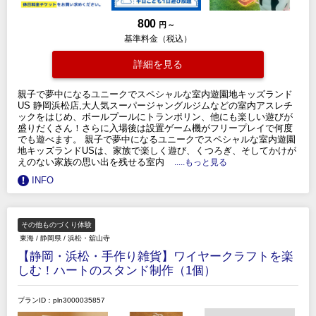
800
円 ～
基準料金（税込）
詳細を見る
親子で夢中になるユニークでスペシャルな室内遊園地キッズランド
US 静岡浜松店,大人気スーパージャングルジムなどの室内アスレチ
ックをはじめ、ボールプールにトランポリン、他にも楽しい遊びが
盛りだくさん！さらに入場後は設置ゲーム機がフリープレイで何度
でも遊べます。 親子で夢中になるユニークでスペシャルな室内遊園
地キッズランドUSは、家族で楽しく遊び、くつろぎ、そしてかけが
えのない家族の思い出を残せる室内
.....もっと見る
INFO
その他ものづくり体験
東海
/
静岡県
/
浜松・舘山寺
【静岡・浜松・手作り雑貨】ワイヤークラフトを楽
しむ！ハートのスタンド制作（1個）
プランID：pln3000035857