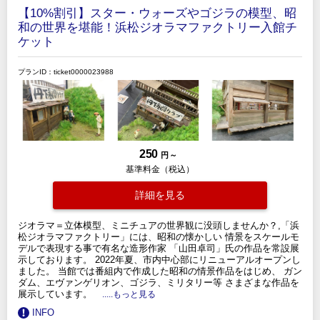
【10%割引】スター・ウォーズやゴジラの模型、昭
和の世界を堪能！浜松ジオラマファクトリー入館チ
ケット
プランID：ticket0000023988
250
円 ～
基準料金（税込）
詳細を見る
ジオラマ＝立体模型、ミニチュアの世界観に没頭しませんか？,「浜
松ジオラマファクトリー」には、昭和の懐かしい 情景をスケールモ
デルで表現する事で有名な造形作家 「山田卓司」氏の作品を常設展
示しております。 2022年夏、市内中心部にリニューアルオープンし
ました。 当館では番組内で作成した昭和の情景作品をはじめ、 ガン
ダム、エヴァンゲリオン、ゴジラ、ミリタリー等 さまざまな作品を
展示しています。
.....もっと見る
INFO