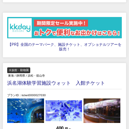
【PR】全国のテーマパーク、施設チケット、オプショナルツアーを
販売！
水族館・動物園
東海
/
静岡県
/
浜松・舘山寺
浜名湖体験学習施設ウォット 入館チケット
プランID：ticket0000027030
400
円 ～