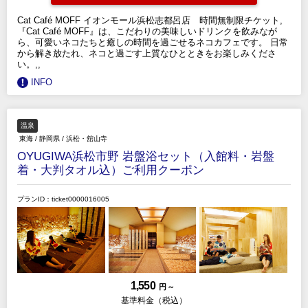
Cat Café MOFF イオンモール浜松志都呂店 時間無制限チケット,
『Cat Café MOFF』は、こだわりの美味しいドリンクを飲みなが
ら、可愛いネコたちと癒しの時間を過ごせるネコカフェです。 日常
から解き放たれ、ネコと過ごす上質なひとときをお楽しみくださ
い。,,
INFO
温泉
東海
/
静岡県
/
浜松・舘山寺
OYUGIWA浜松市野 岩盤浴セット（入館料・岩盤
着・大判タオル込）ご利用クーポン
プランID：ticket0000016005
1,550
円 ～
基準料金（税込）