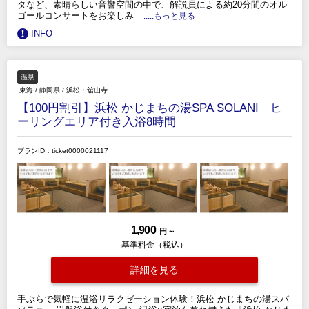
タなど、素晴らしい音響空間の中で、解説員による約20分間のオル
ゴールコンサートをお楽しみ
.....もっと見る
INFO
温泉
東海
/
静岡県
/
浜松・舘山寺
【100円割引】浜松 かじまちの湯SPA SOLANI ヒ
ーリングエリア付き入浴8時間
プランID：ticket0000021117
1,900
円 ～
基準料金（税込）
詳細を見る
手ぶらで気軽に温浴リラクゼーション体験！浜松 かじまちの湯スパ