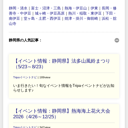
静岡・清水
｜
富士・沼津・三島
｜
熱海・伊豆山
｜
伊東
｜
長岡・修
善寺・中伊豆
｜
城ヶ崎・伊豆高原
｜
熱川・稲取・東伊豆
｜
下田・
南伊豆
｜
堂ヶ島・土肥・西伊豆
｜
焼津・掛川・御前崎
｜
浜松・舘
山寺
静岡県の人気記事：
【イベント情報：静岡県】法多山風鈴まつり
（5/23～8/23）
Tripαイベントナビ
| 189view
いま行きたい！旬なイベント情報をTripaイベントナビがお知
らせします♪
【イベント情報：静岡県】熱海海上花火大会
2026（4/26～12/25）
Tripαイベントナビ
| 347view