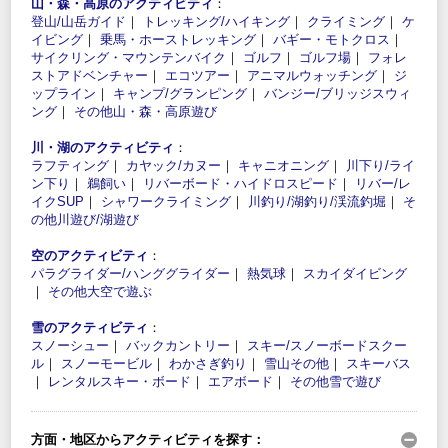
山・森・高原のアクティビティ
：
登山/山岳ガイド
｜
トレッキング/ハイキング
｜
クライミング
｜
ケ
イビング
｜
乗馬・ホーストレッキング
｜
バギー・モトクロス
｜
サイクリング・マウンテンバイク
｜
ゴルフ
｜
ゴルフ場
｜
フォレ
ストアドベンチャー
｜
エコツアー
｜
アニマルウォッチング
｜
ジ
ップライン
｜
キャンプ/グランピング
｜
バンジー/ブリッジスウィ
ング
｜
その他山・森・高原遊び
川・湖のアクティビティ
：
ラフティング
｜
カヤック/カヌー
｜
キャニオニング
｜
川下り/ライ
ン下り
｜
鵜飼い
｜
リバーボード・ハイドロスピード
｜
リバー/レ
イクSUP
｜
シャワークライミング
｜
川釣り/湖釣り/渓流釣堀
｜
そ
の他川遊び/湖遊び
空のアクティビティ
：
パラグライダー/ハンググライダー
｜
熱気球
｜
スカイダイビング
｜
その他大空で遊ぶ
雪のアクティビティ
：
スノーシュー
｜
バックカントリー
｜
スキー/スノーボードスクー
ル
｜
スノーモービル
｜
わかさぎ釣り
｜
雪山その他
｜
スキーバス
｜
レンタルスキー・ボード
｜
エアボード
｜
その他雪で遊び
方面・地区からアクティビティを探す：