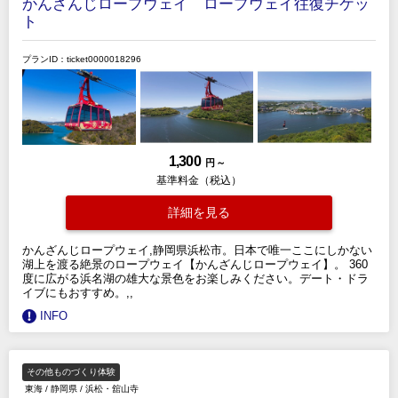
かんざんじロープウェイ ロープウェイ往復チケッ
ト
プランID：ticket0000018296
1,300
円 ～
基準料金（税込）
詳細を見る
かんざんじロープウェイ,静岡県浜松市。日本で唯一ここにしかない
湖上を渡る絶景のロープウェイ【かんざんじロープウェイ】。 360
度に広がる浜名湖の雄大な景色をお楽しみください。デート・ドラ
イブにもおすすめ。,,
INFO
その他ものづくり体験
東海
/
静岡県
/
浜松・舘山寺