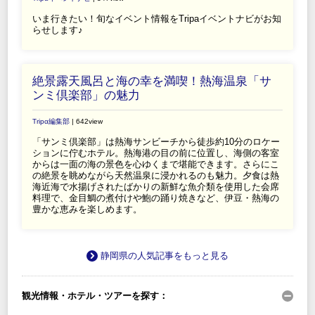
いま行きたい！旬なイベント情報をTripaイベントナビがお知
らせします♪
絶景露天風呂と海の幸を満喫！熱海温泉「サ
ンミ倶楽部」の魅力
Tripα編集部
| 642view
「サンミ倶楽部」は熱海サンビーチから徒歩約10分のロケー
ションに佇むホテル。熱海港の目の前に位置し、海側の客室
からは一面の海の景色を心ゆくまで堪能できます。さらにこ
の絶景を眺めながら天然温泉に浸かれるのも魅力。夕食は熱
海近海で水揚げされたばかりの新鮮な魚介類を使用した会席
料理で、金目鯛の煮付けや鮑の踊り焼きなど、伊豆・熱海の
豊かな恵みを楽しめます。
静岡県の人気記事をもっと見る
観光情報・ホテル・ツアーを探す：