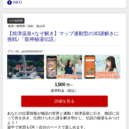
INFO
その他体験
東海
/
静岡県
/
浜松・舘山寺
【焼津温泉×なぞ解き】マップ連動型の3D謎解きに
挑戦♪「龍神秘湯伝説」
プランID：pln3000049337
1,500
円 ～
基準料金（税込）
詳細を見る
あなたの位置情報が物語の世界と連動！焼津温泉に行き、物語に沿
って街を歩き、仕掛けられた謎を解き明かし、伝説の秘湯をみつけ
よう！
途中で休憩もOK！自分のペースで楽しめます。