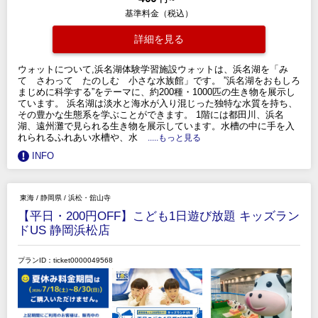
基準料金（税込）
詳細を見る
ウォットについて,浜名湖体験学習施設ウォットは、浜名湖を「み
て さわって たのしむ 小さな水族館」です。 ”浜名湖をおもしろ
まじめに科学する”をテーマに、約200種・1000匹の生き物を展示し
ています。 浜名湖は淡水と海水が入り混じった独特な水質を持ち、
その豊かな生態系を学ぶことができます。 1階には都田川、浜名
湖、遠州灘で見られる生き物を展示しています。水槽の中に手を入
れられるふれあい水槽や、水
.....もっと見る
INFO
東海
/
静岡県
/
浜松・舘山寺
【平日・200円OFF】こども1日遊び放題 キッズラン
ドUS 静岡浜松店
プランID：ticket0000049568