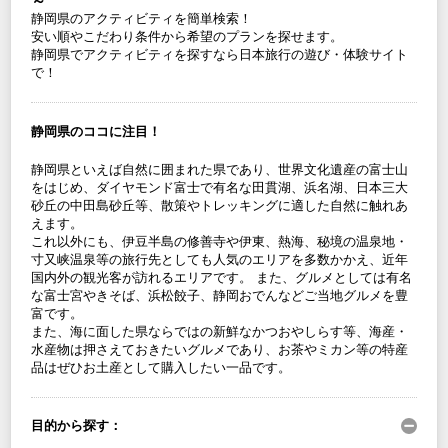
～
静岡県のアクティビティを簡単検索！
安い順やこだわり条件から希望のプランを探せます。
静岡県でアクティビティを探すなら日本旅行の遊び・体験サイト
で！
静岡県のココに注目！
静岡県といえば自然に囲まれた県であり、世界文化遺産の富士山
をはじめ、ダイヤモンド富士で有名な田貫湖、浜名湖、日本三大
砂丘の中田島砂丘等、散策やトレッキングに適した自然に触れあ
えます。
これ以外にも、伊豆半島の修善寺や伊東、熱海、秘境の温泉地・
寸又峡温泉等の旅行先としても人気のエリアを多数かかえ、近年
国内外の観光客が訪れるエリアです。 また、グルメとしては有名
な富士宮やきそば、浜松餃子、静岡おでんなどご当地グルメを豊
富です。
また、海に面した県ならではの新鮮なかつおやしらす等、海産・
水産物は押さえておきたいグルメであり、お茶やミカン等の特産
品はぜひお土産として購入したい一品です。
目的から探す：