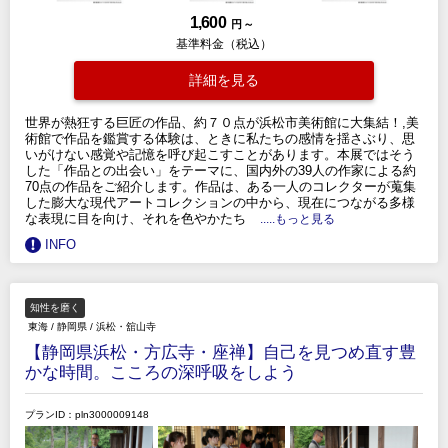
1,600
円 ～
基準料金（税込）
詳細を見る
世界が熱狂する巨匠の作品、約７０点が浜松市美術館に大集結！,美
術館で作品を鑑賞する体験は、ときに私たちの感情を揺さぶり、思
いがけない感覚や記憶を呼び起こすことがあります。本展ではそう
した「作品との出会い」をテーマに、国内外の39人の作家による約
70点の作品をご紹介します。作品は、ある一人のコレクターが蒐集
した膨大な現代アートコレクションの中から、現在につながる多様
な表現に目を向け、それを色やかたち
.....もっと見る
INFO
知性を磨く
東海
/
静岡県
/
浜松・舘山寺
【静岡県浜松・方広寺・座禅】自己を見つめ直す豊
かな時間。こころの深呼吸をしよう
プランID：pln3000009148