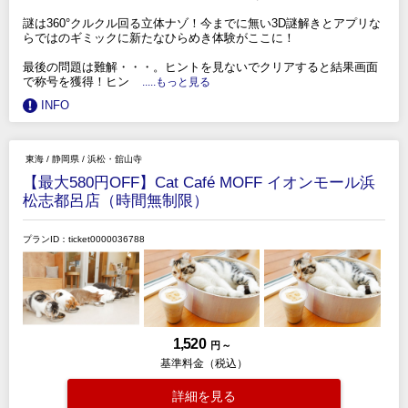
謎は360°クルクル回る立体ナゾ！今までに無い3D謎解きとアプリな
らではのギミックに新たなひらめき体験がここに！
最後の問題は難解・・・。ヒントを見ないでクリアすると結果画面
で称号を獲得！ヒン
.....もっと見る
INFO
東海
/
静岡県
/
浜松・舘山寺
【最大580円OFF】Cat Café MOFF イオンモール浜
松志都呂店（時間無制限）
プランID：ticket0000036788
1,520
円 ～
基準料金（税込）
詳細を見る