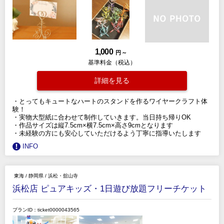
1,000
円 ～
基準料金（税込）
詳細を見る
・とってもキュートなハートのスタンドを作るワイヤークラフト体
験！
・実物大型紙に合わせて制作していきます。当日持ち帰りOK
・作品サイズは縦7.5cm×横7.5cm×高さ9cmとなります
・未経験の方にも安心していただけるよう丁寧に指導いたします
INFO
東海
/
静岡県
/
浜松・舘山寺
浜松店 ピュアキッズ・1日遊び放題フリーチケット
プランID：ticket0000043565