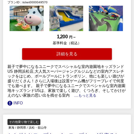
プランID：ticket0000049570
1,200
円 ～
基準料金（税込）
詳細を見る
親子で夢中になるユニークでスペシャルな室内遊園地キッズランド
US 静岡浜松店,大人気スーパージャングルジムなどの室内アスレチ
ックをはじめ、ボールプールにトランポリン、他にも楽しい遊びが
盛りだくさん！さらに入場後は設置ゲーム機がフリープレイで何度
でも遊べます。 親子で夢中になるユニークでスペシャルな室内遊園
地キッズランドUSは、家族で楽しく遊び、くつろぎ、そしてかけが
えのない家族の思い出を残せる室内
.....もっと見る
INFO
その他乗り物で楽しむ
東海
/
静岡県
/
浜松・舘山寺