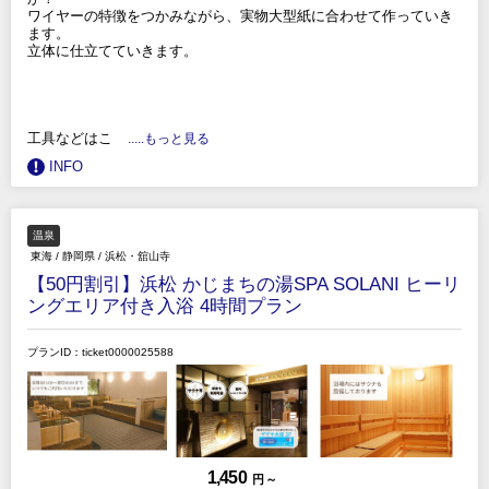
ワイヤーの特徴をつかみながら、実物大型紙に合わせて作っていき
ます。
立体に仕立てていきます。
工具などはこ
.....もっと見る
INFO
温泉
東海
/
静岡県
/
浜松・舘山寺
【50円割引】浜松 かじまちの湯SPA SOLANI ヒーリ
ングエリア付き入浴 4時間プラン
プランID：ticket0000025588
1,450
円 ～