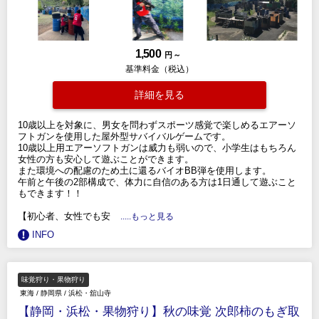
1,500
円 ～
基準料金（税込）
詳細を見る
10歳以上を対象に、男女を問わずスポーツ感覚で楽しめるエアーソ
フトガンを使用した屋外型サバイバルゲームです。
10歳以上用エアーソフトガンは威力も弱いので、小学生はもちろん
女性の方も安心して遊ぶことができます。
また環境への配慮のため土に還るバイオBB弾を使用します。
午前と午後の2部構成で、体力に自信のある方は1日通して遊ぶこと
もできます！！
【初心者、女性でも安
.....もっと見る
INFO
味覚狩り・果物狩り
東海
/
静岡県
/
浜松・舘山寺
【静岡・浜松・果物狩り】秋の味覚 次郎柿のもぎ取