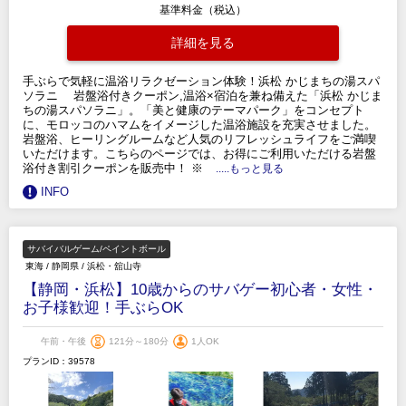
基準料金（税込）
詳細を見る
手ぶらで気軽に温浴リラクゼーション体験！浜松 かじまちの湯スパ
ソラニ 岩盤浴付きクーポン,温浴×宿泊を兼ね備えた「浜松 かじま
ちの湯スパソラニ」。「美と健康のテーマパーク」をコンセプト
に、モロッコのハマムをイメージした温浴施設を充実させました。
岩盤浴、ヒーリングルームなど人気のリフレッシュライフをご満喫
いただけます。こちらのページでは、お得にご利用いただける岩盤
浴付き割引クーポンを販売中！ ※
.....もっと見る
INFO
サバイバルゲーム/ペイントボール
東海
/
静岡県
/
浜松・舘山寺
【静岡・浜松】10歳からのサバゲー初心者・女性・
お子様歓迎！手ぶらOK
午前・午後
121分～180分
1人OK
プランID：39578