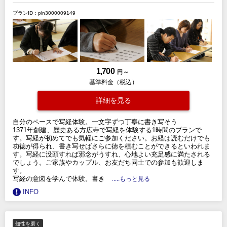
プランID：pln3000009149
1,700
円 ～
基準料金（税込）
詳細を見る
自分のペースで写経体験。一文字ずつ丁寧に書き写そう
1371年創建、歴史ある方広寺で写経を体験する1時間のプランで
す。写経が初めてでも気軽にご参加ください。お経は読むだけでも
功徳が得られ、書き写せばさらに徳を積むことができるといわれま
す。写経に没頭すれば邪念がうすれ、心地よい充足感に満たされる
でしょう。ご家族やカップル、お友だち同士での参加も歓迎しま
す。
写経の意図を学んで体験。書き
.....もっと見る
INFO
知性を磨く