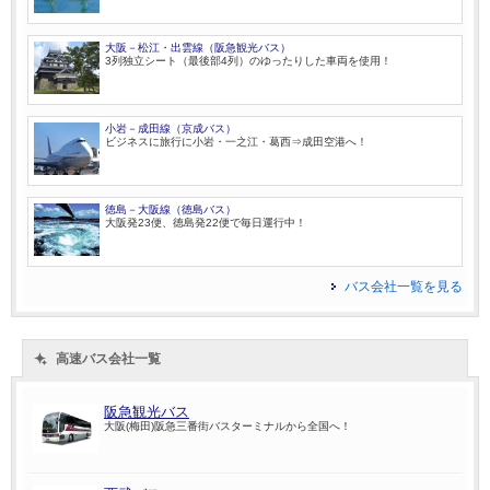
大阪－松江・出雲線（阪急観光バス）
3列独立シート（最後部4列）のゆったりした車両を使用！
小岩－成田線（京成バス）
ビジネスに旅行に小岩・一之江・葛西⇒成田空港へ！
徳島－大阪線（徳島バス）
大阪発23便、徳島発22便で毎日運行中！
バス会社一覧を見る
高速バス会社一覧
阪急観光バス
大阪(梅田)阪急三番街バスターミナルから全国へ！