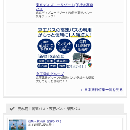
東京ディズニーリゾート(R)行き高速
バス
東京ディズニーリゾート(R)行き高速バス一
覧をチェック！
京王電鉄グループ
京王電鉄グループの高速バスの路線が大幅拡
大してもっと便利に！！
日本旅行特集一覧を見る
売れ筋！高速バス・夜行バス・深夜バス
池袋－新潟線（西武バス）
ほぼ1時間1便出発！