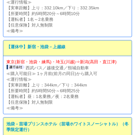
≪運行情報≫
【実車距離】上り：332.10km／下り：332.35km
【所要時間】約5時間20分～6時間10分
【運転者】1名～2名乗務
【任意保険】対人無制限
≪備考≫
【運休中】新宿・池袋－上越線
東京(新宿・池袋・練馬)・埼玉(川越)⇒新潟(高田・直江津)
西武バス／越後交通／頸城自動車
≪購入可能日≫ 1ヶ月前(前月の同日)から購入可
≪運行情報≫
【実車距離】上り：344km／下り：344km
【所要時間】約5時間50分～6時間25分
【運転者】昼：1名乗務／夜：2名乗務
【任意保険】対人無制限
≪備考≫
池袋－苗場プリンスホテル（苗場ホワイトスノーシャトル）（冬
季限定運行）