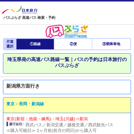
バスぷらざ 高速バス 検索・予約
片道
①路線
②便
③乗降車地
選択
埼玉県発の高速バス路線一覧｜バスの予約は日本旅行の
バスぷらざ
新潟県方面行き
東京－長岡・新潟線
東京(新宿・池袋・練馬)・埼玉(川越)⇒新潟
西武バス／新潟交通／越後交通／西武観光バス
≪購入可能日≫ 2ヶ月前(前月の同日)から購入可