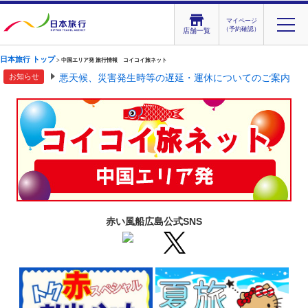
マイページ
（予約確認）
店舗一覧
日本旅行 トップ
>
中国エリア
発 旅行情報 コイコイ旅ネット
お知らせ
悪天候、災害発生時等の遅延・運休についてのご案内
赤い風船広島公式SNS