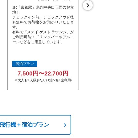
JR「京都駅」烏丸中央口正面の好立
ＪＲ京都駅との地下道で結ば
地！
テル前が定期観光バス・市バ
チェックイン前、チェックアウト後
速バスのターミナルとなって
も無料でお荷物をお預かりいたしま
観光拠点として好立地。隣接
す。
ンティではショッピングも
有料で「ステイ ゲスト ラウンジ」が
る。客室のベッドにデュベを
ご利用可能！ドリンクバーやアルコ
全館WI-FI利用可。
ールなどをご用意しています。
宿泊プラン
宿泊プラン
7,500円〜22,700円
4,900円〜28,20
※大人お1人様あたり(1泊/2名1室利用)
※大人お1人様あたり(1泊/2名1
飛行機＋宿泊プラン