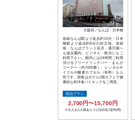
大阪府／なんば・日本橋
各線なんば駅より徒歩約10分・日本
橋駅より徒歩約8分の好立地。道頓
堀・なんばグランド花月・通天閣へ
も徒歩圏内。ビジネス・観光にもご
利用下さい。館内には24時間ご利用
頂けるフリードリンクバー・まんが
コーナー（約7000冊）、レンタルサ
イクルや酸素カプセル（有料）も人
気です。朝食はホテル1階カフェで健
康的な和洋食バイキングをご用意。
宿泊プラン
2,700円〜15,700円
※大人お1人様あたり(1泊/2名1室利用)