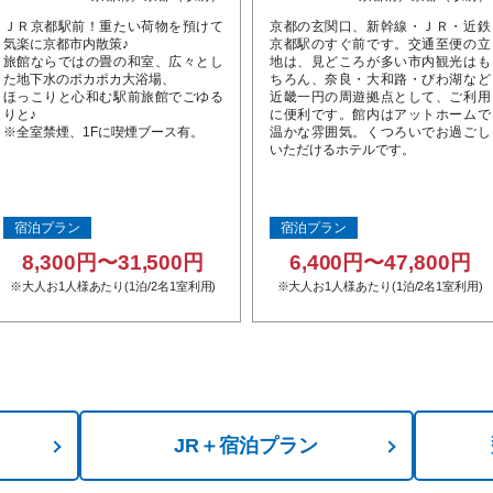
ＪＲ京都駅前！重たい荷物を預けて
京都の玄関口、新幹線・ＪＲ・近鉄
気楽に京都市内散策♪
京都駅のすぐ前です。交通至便の立
旅館ならではの畳の和室、広々とし
地は、見どころが多い市内観光はも
た地下水のポカポカ大浴場、
ちろん、奈良・大和路・びわ湖など
ほっこりと心和む駅前旅館でごゆる
近畿一円の周遊拠点として、ご利用
りと♪
に便利です。館内はアットホームで
※全室禁煙、1Fに喫煙ブース有。
温かな雰囲気。くつろいでお過ごし
いただけるホテルです。
宿泊プラン
宿泊プラン
8,300円〜31,500円
6,400円〜47,800円
※大人お1人様あたり(1泊/2名1室利用)
※大人お1人様あたり(1泊/2名1室利用)
JR＋宿泊プラン