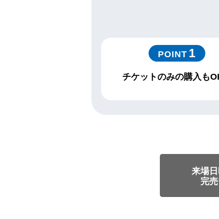
1
POINT
チケットのみの購入もO
来場日
完売