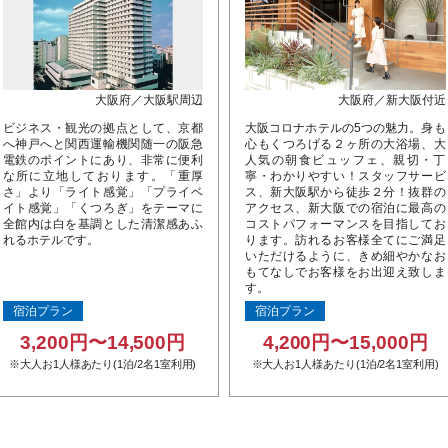
大阪府／大阪駅周辺
大阪府／新大阪付近
ビジネス・観光の拠点として、京都
大阪コロナホテルの5つの魅力。身も
へ神戸へと関西運輸機関随一の阪急
心もくつろげる２ヶ所の大浴場、大
電鉄のポイントにあり、非常に便利
人気の朝食ビュッフェ、親切・丁
な所に立地しております。「重厚
寧・わかりやすい！スタッフサービ
さ」より「ライト感覚」「プライベ
ス、新大阪駅から徒歩２分！抜群の
イト感覚」「くつろぎ」をテーマに
アクセス、新大阪での宿泊に最高の
全館内は白を基調とした清潔感あふ
コストパフォーマンスを目指してお
れるホテルです。
ります。訪れるお客様全てにご満足
いただけるように、きめ細やかなお
もてなしでお客様をお出迎え致しま
す。
宿泊プラン
宿泊プラン
3,200円〜14,500円
4,200円〜15,000円
※大人お1人様あたり(1泊/2名1室利用)
※大人お1人様あたり(1泊/2名1室利用)