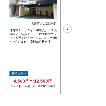
大阪府／大阪駅付近
大阪府／大阪
【自動チェックイン機導入】ＪＲ大
大阪メトロ谷町線・中央線『
阪駅より徒歩１０分。飲食店やコン
丁目』1-B出口より徒歩1分
ビニも近く観光やビジネスにご利用
地！なんば・梅田エリアまで
くださいませ。【全館Wi-Fi無料】
車で約10分！お部屋は全室1
の広々とした造りで幅広なラ
ングデスクが付いてます♪
宿泊プラン
宿泊プラン
4,500円〜12,500円
4,500円〜15,00
※大人お1人様あたり(1泊/2名1室利用)
※大人お1人様あたり(1泊/2名1