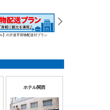
ル】の片道手荷物配送付プラン
首都圏発【ホテ
ホテル関西
ホテル・ザ・ルー