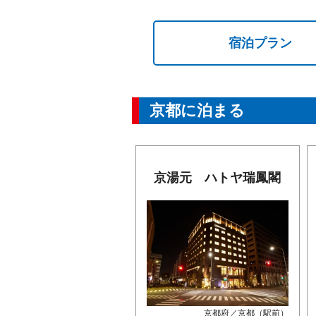
宿泊プラン
京都に泊まる
京湯元 ハトヤ瑞鳳閣
京都府／京都（駅前）