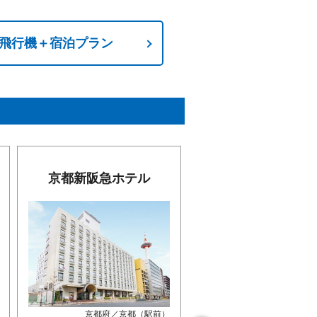
飛行機＋宿泊プラン
ホテル京阪 京都 
京都新阪急ホテル
ンデ
京都府／京都（駅前）
京都府／京都（