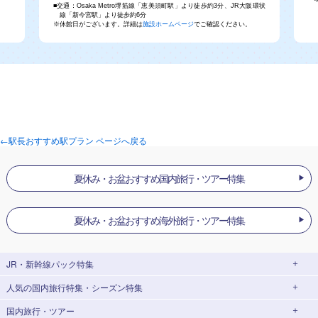
■交通：Osaka Metro堺筋線「恵美須町駅」より徒歩約3分、JR大阪環状
線「新今宮駅」より徒歩約6分
※休館日がございます。詳細は
施設ホームページ
でご確認ください。
←駅長おすすめ駅プラン ページへ戻る
夏休み・お盆おすすめ国内旅行・ツアー特集
夏休み・お盆おすすめ海外旅行・ツアー特集
JR・新幹線パック
特集
人気の国内旅行特集・シーズン特集
JR・新幹線＋ホテルパック
日帰り JR・新幹線 パック
国内旅行・ツアー
出張パック
EX旅パック
東京ディズニーリゾート®への旅
ユニバーサル・スタジオ・ジャパン(USJ)