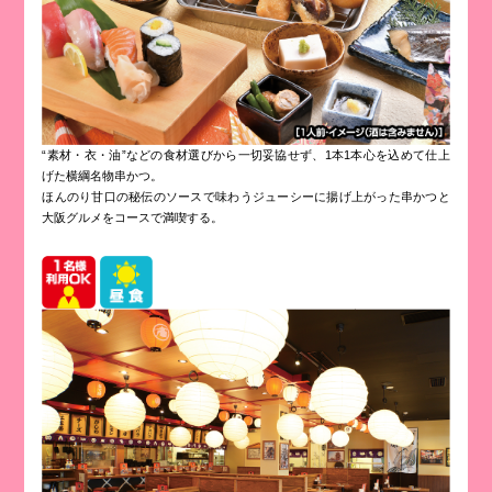
“素材・衣・油”などの食材選びから一切妥協せず、1本1本心を込めて仕上
げた横綱名物串かつ。
ほんのり甘口の秘伝のソースで味わうジューシーに揚げ上がった串かつと
大阪グルメをコースで満喫する。