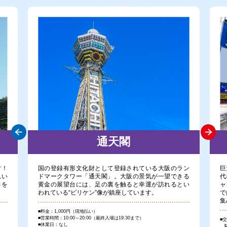
通天閣
す！
国の登録有形文化財として登録されている大阪のラン
巨
思い
ドマークタワー「通天閣」。大阪の景気が一望できる
代
力を
黄金の展望台には、足の裏を触ると幸運が訪れるとい
ャ
われている“ビリケン”像が鎮座しています。
で
集
■料金：1,000円（現地払い）
■営業時間：10:00～20:00（最終入場は19:30まで）
■
■休業日：なし