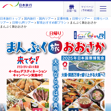
マイページ
（予約確認）
店舗一覧
日本旅行トップ
>
国内旅行・国内ツアー
>
定番特集
>
日帰りツアー・ 日帰りバス
ツアー
>
日帰りJRツアー
>
駅長おすすめ駅プラン
> まんぷく旅おおさか
まんぷく旅おおさか