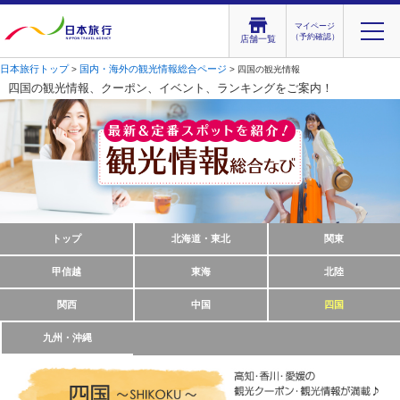
マイページ
（予約確認）
店舗一覧
日本旅行トップ
国内・海外の観光情報総合ページ
>
> 四国の観光情報
四国の観光情報、クーポン、イベント、ランキングをご案内！
トップ
北海道・東北
関東
甲信越
東海
北陸
関西
中国
四国
九州・沖縄