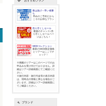
おすすめプラン
善は急げ～早い者勝
ち
早めのご予約だから
こそのお得なプラン
売り尽くしセール
最後のチャンス♪売
り尽くしセールペー
ジはこちら！
WEBコレクション
最新のWEB限定価格
とツアーはここでチ
ェック！
※掲載のツアーはこのページでのお
申込みを受け付けておりません。詳
細はツアー詳細画面にてご確認くだ
さい。
※旅行内容・旅行代金等の表示内容
は、現時点の情報と異なる場合がご
ざいます。詳細はツアー詳細画面に
てご確認ください。
ブランド