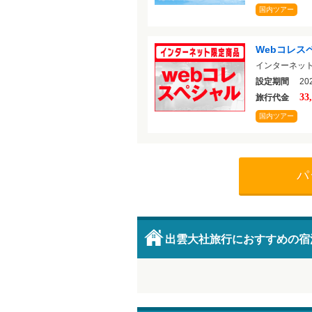
国内ツアー
Webコレス
インターネッ
設定期間
202
33
旅行代金
国内ツアー
パ
出雲大社旅行におすすめの宿