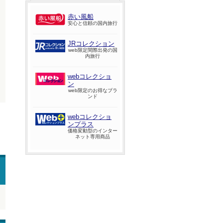
赤い風船
安心と信頼の国内旅行
JRコレクション
web限定間際出発の国
内旅行
webコレクショ
ン
web限定のお得なブラ
ンド
webコレクショ
ンプラス
価格変動型のインター
ネット専用商品