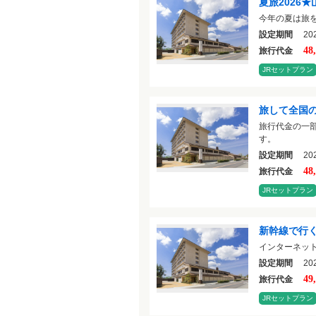
夏旅2026★
今年の夏は旅
設定期間
202
48
旅行代金
JRセットプラン
旅して全国
旅行代金の一部
す。
設定期間
202
48
旅行代金
JRセットプラン
新幹線で行
インターネッ
設定期間
202
49
旅行代金
JRセットプラン