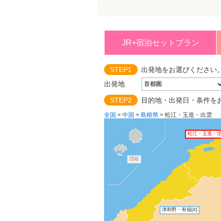
JR+宿泊セットプラン
STEP1
出発地をお選びください
出発地
STEP2
目的地・出発日・条件を
全国
>
中国
>
島根県
>
松江・玉造・出雲
松江・玉造・
隠岐
津和野・有福
[4]