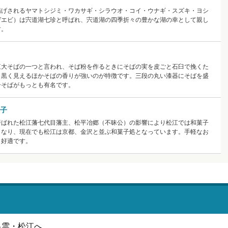
揚げされるヤマトシジミ・ワカサギ・シラウオ・コイ・ウナギ・スズキ・ヨシ
ゲエビ）は宍道湖七珍と呼ばれ、宍道湖の四季折々の豊かな湖の幸として親し
す。
三大そばの一つと言われ、そば粉を作るときにそばの実を皮ごと石臼で挽くた
、黒く見えるほかそばの香りが強いのが特徴です。三段の丸い漆器にそばを盛
子そばがもっとも有名です。
子
呼ばれた松江藩七代目藩主、松平冶郷（不昧公）の影響により松江では和菓子
となり、現在でも松江は京都、金沢と並ぶ和菓子処となっています。手軽なお
も好適です。
出雲・松江へ