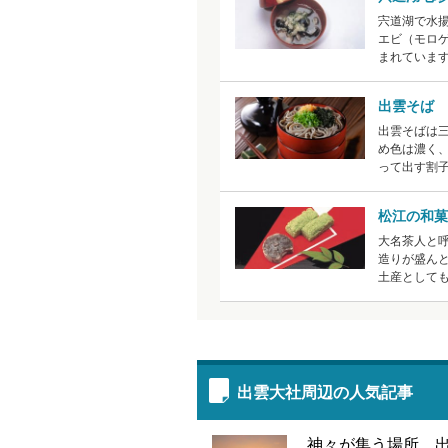
宍道湖で水
エビ（モロ
まれていま
出雲そば
出雲そばは
め色は濃く
って出す割
松江の和菓
大名茶人と
造りが盛ん
土産として
出雲大社周辺の人気記事
神々が集う場所、