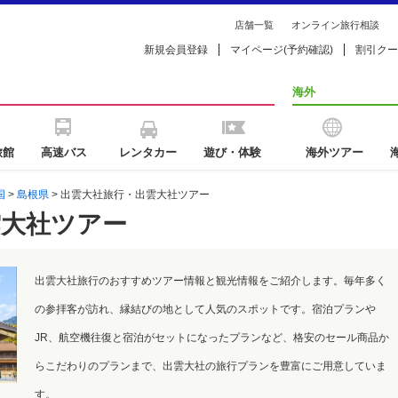
店舗一覧
オンライン旅行相談
新規会員登録
マイページ(予約確認)
割引クー
海外
旅館
高速バス
レンタカー
遊び・体験
海外ツアー
国
>
島根県
> 出雲大社旅行・出雲大社ツアー
雲大社ツアー
出雲大社旅行のおすすめツアー情報と観光情報をご紹介します。毎年多く
の参拝客が訪れ、縁結びの地として人気のスポットです。宿泊プランや
JR、航空機往復と宿泊がセットになったプランなど、格安のセール商品か
らこだわりのプランまで、出雲大社の旅行プランを豊富にご用意していま
す。