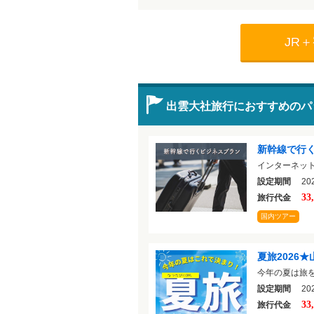
JR
出雲大社旅行におすすめのパ
新幹線で行
インターネッ
設定期間
202
33
旅行代金
国内ツアー
夏旅2026★
今年の夏は旅
設定期間
202
33
旅行代金