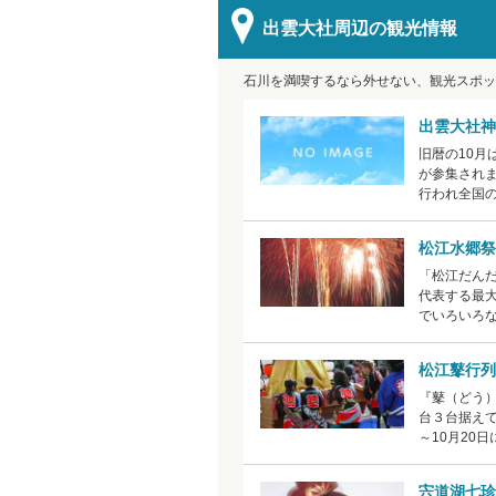
出雲大社周辺の観光情報
石川を満喫するなら外せない、観光スポッ
出雲大社神
旧暦の10
が参集されま
行われ全国
松江水郷祭
「松江だんだ
代表する最
でいろいろ
松江鼕行列
『鼕（どう
台３台据えて
～10月20
宍道湖七珍