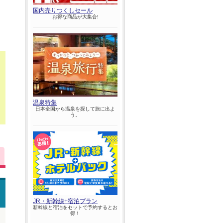
国内売りつくしセール
お得な商品が大集合!
温泉特集
日本全国から温泉を探して旅に出よ
う。
JR・新幹線+宿泊プラン
新幹線と宿泊をセットで予約するとお
得！