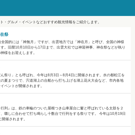
ト・グルメ・イベントなどおすすめ観光情報をご紹介します。
在祭
月は全国的には「神無月」ですが、出雲地方では「神在月」と呼び、全国の神様
す。旧暦10月10日から17日まで、出雲大社では神迎神事、神在祭などが執り
の神様をお迎えします。
ん祭り」とも呼ばれ、今年は8月3日～8月4日に開催されます。水の都松江を
大の夏まつりで、宍道湖上の台船から打ち上げる湖上花火大会など、市内各地
なイベントが開催されます。
）行列』は、鉄の車輪のついた屋根つき山車屋台に鼕と呼ばれている太鼓を２
、囃しに合わせて打ち鳴らし十数台で行列をする祭りです。 今年は10月19日
日に開催されます。