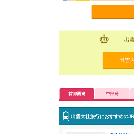
出
出雲
首都圏発
中部発
出雲大社旅行におすすめのJ