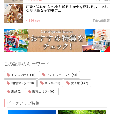
24,324
xiaodao3
view
西郷どんゆかりの地も巡る！歴史を感じるおしゃれ
な鹿児島女子旅モデ...
4,856
Tripα編集部
view
この記事のキーワード
インスタ映え (48)
フォトジェニック (65)
国内旅行 (2,223)
埼玉県 (23)
女子旅 (147)
川越 (2)
関東エリア (407)
ピックアップ特集