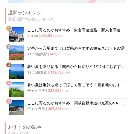
週間ランキング
最近1週間の人気ランキング
1
ここに寄るのがおすすめ！東名高速道路・新東名高速道路の充実のSA・PA10選
citron
|
492,591
view
2
定番から穴場まで！山梨県のおすすめ観光スポット37選
Tripα編集部
|
681,380
view
3
暑い夏を乗り切る！関西から日帰りや1泊2日におすすめの避暑地10選
Tripα編集部
|
332,693
view
4
暑い夏は混雑も避けて涼しく過ごそう！避暑地のおすすめ穴場スポット10選
チャイラテ
|
327,932
view
5
ここに寄るのがおすすめ！関越自動車道の充実のSA・PA5選
チャイラテ
|
307,324
view
おすすめの記事
今注目の記事