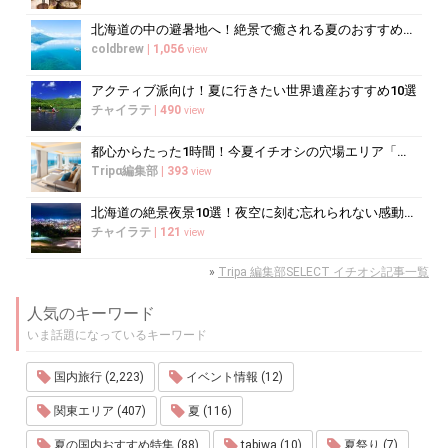
北海道の中の避暑地へ！絶景で癒される夏のおすすめスポット10選
coldbrew
|
1,056
view
アクティブ派向け！夏に行きたい世界遺産おすすめ10選
チャイラテ
|
490
view
都心からたった1時間！今夏イチオシの穴場エリア「三浦半島」
Tripα編集部
|
393
view
北海道の絶景夜景10選！夜空に刻む忘れられない感動の光景へ
チャイラテ
|
121
view
»
Tripa 編集部SELECT イチオシ記事一覧
人気のキーワード
いま話題になっているキーワード
国内旅行 (2,223)
イベント情報 (12)
関東エリア (407)
夏 (116)
夏の国内おすすめ特集 (88)
tabiwa (10)
夏祭り (7)