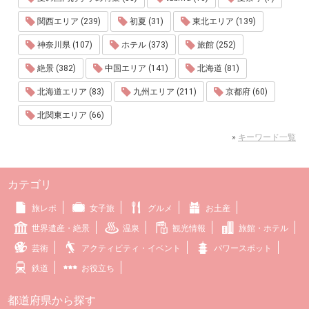
関西エリア (239)
初夏 (31)
東北エリア (139)
神奈川県 (107)
ホテル (373)
旅館 (252)
絶景 (382)
中国エリア (141)
北海道 (81)
北海道エリア (83)
九州エリア (211)
京都府 (60)
北関東エリア (66)
»
キーワード一覧
カテゴリ
旅レポ
女子旅
グルメ
お土産
世界遺産・絶景
温泉
観光情報
旅館・ホテル
芸術
アクティビティ・イベント
パワースポット
鉄道
お役立ち
都道府県から探す