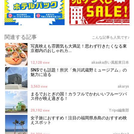
関連する記事
こんな記事も人気です♪
写真映えも雰囲気も大満足！思わず行きたくなる東
京都内のおしゃれカ...
12,128
akaaka赤い風船東日本
view
SNSでも話題！所沢「角川武蔵野ミュージアム」の
魅力に迫る
3,563
akaryx
view
まるでおとぎの国！カラフルでかわいいフルーツバ
ス停が映え過ぎる！
29,192
Tripα編集部
view
女子旅におすすめ！注目の福岡県糸島のおすすめ映
えスポット