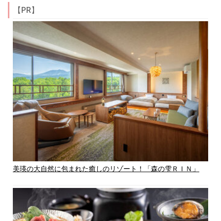
【PR】
美瑛の大自然に包まれた癒しのリゾート！「森の雫ＲＩＮ」