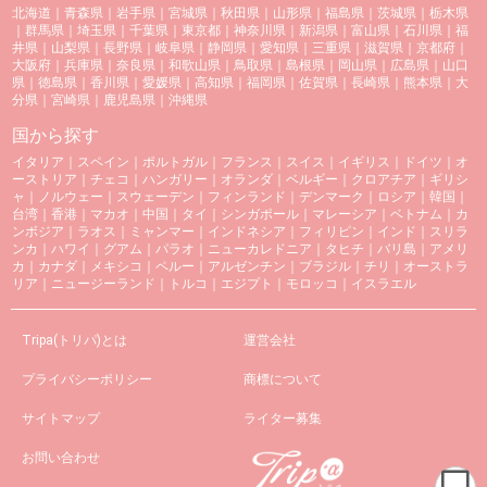
北海道
｜
青森県
｜
岩手県
｜
宮城県
｜
秋田県
｜
山形県
｜
福島県
｜
茨城県
｜
栃木県
｜
群馬県
｜
埼玉県
｜
千葉県
｜
東京都
｜
神奈川県
｜
新潟県
｜
富山県
｜
石川県
｜
福
井県
｜
山梨県
｜
長野県
｜
岐阜県
｜
静岡県
｜
愛知県
｜
三重県
｜
滋賀県
｜
京都府
｜
大阪府
｜
兵庫県
｜
奈良県
｜
和歌山県
｜
鳥取県
｜
島根県
｜
岡山県
｜
広島県
｜
山口
県
｜
徳島県
｜
香川県
｜
愛媛県
｜
高知県
｜
福岡県
｜
佐賀県
｜
長崎県
｜
熊本県
｜
大
分県
｜
宮崎県
｜
鹿児島県
｜
沖縄県
国から探す
イタリア
｜
スペイン
｜
ポルトガル
｜
フランス
｜
スイス
｜
イギリス
｜
ドイツ
｜
オ
ーストリア
｜
チェコ
｜
ハンガリー
｜
オランダ
｜
ベルギー
｜
クロアチア
｜
ギリシ
ャ
｜
ノルウェー
｜
スウェーデン
｜
フィンランド
｜
デンマーク
｜
ロシア
｜
韓国
｜
台湾
｜
香港
｜
マカオ
｜
中国
｜
タイ
｜
シンガポール
｜
マレーシア
｜
ベトナム
｜
カ
ンボジア
｜
ラオス
｜
ミャンマー
｜
インドネシア
｜
フィリピン
｜
インド
｜
スリラ
ンカ
｜
ハワイ
｜
グアム
｜
パラオ
｜
ニューカレドニア
｜
タヒチ
｜
バリ島
｜
アメリ
カ
｜
カナダ
｜
メキシコ
｜
ペルー
｜
アルゼンチン
｜
ブラジル
｜
チリ
｜
オーストラ
リア
｜
ニュージーランド
｜
トルコ
｜
エジプト
｜
モロッコ
｜
イスラエル
Tripa(トリパ)とは
運営会社
プライバシーポリシー
商標について
サイトマップ
ライター募集
お問い合わせ