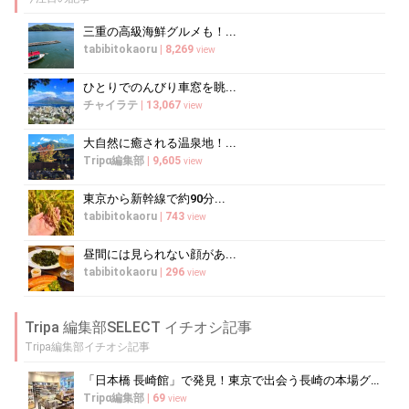
三重の高級海鮮グルメも！...
tabibitokaoru
|
8,269
view
ひとりでのんびり車窓を眺...
チャイラテ
|
13,067
view
大自然に癒される温泉地！...
Tripα編集部
|
9,605
view
東京から新幹線で約90分...
tabibitokaoru
|
743
view
昼間には見られない顔があ...
tabibitokaoru
|
296
view
Tripa 編集部SELECT イチオシ記事
Tripa編集部イチオシ記事
「日本橋 長崎館」で発見！東京で出会う長崎の本場グルメ＆名産品巡り
Tripα編集部
|
69
view