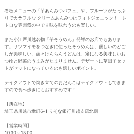
看板メニューの「芋あんみつパフェ」や、フルーツがたっぷ
りでカラフルな クリームあんみつはフォトジェニック！ レ
トロな雰囲気の中で甘味を味わうのも楽しい。
また小江戸川越名物「芋そうめん」発祥のお店でもありま
す。サツマイモをつなぎに使ったそうめんは、優しいのどご
しが美味しい。熱々けんちんうどんは、癖になる美味しいお
つゆと野菜のうまみがたまりません。デザートに草団子セッ
トがセットになっているのも嬉しいポイント。
テイクアウトで焼き立てのおだんごはテイクアウトもできま
すので食べ歩きにもおすすめです！
【所在地】
埼玉県川越市幸町6-1 りそな銀行川越支店北側
【営業時間】
10:30～18:00