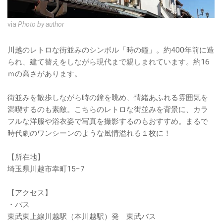
via
Photo by author
川越のレトロな街並みのシンボル「時の鐘」。約400年前に造
られ、建て替えをしながら現代まで親しまれています。約16
ｍの高さがあります。
街並みを散歩しながら時の鐘を眺め、情緒あふれる雰囲気を
満喫するのも素敵。こちらのレトロな街並みを背景に、カラ
フルな洋服や浴衣姿で写真を撮影するのもおすすめ。まるで
時代劇のワンシーンのような風情溢れる１枚に！
【所在地】
埼玉県川越市幸町15−7
【アクセス】
・バス
東武東上線川越駅（本川越駅）発 東武バス