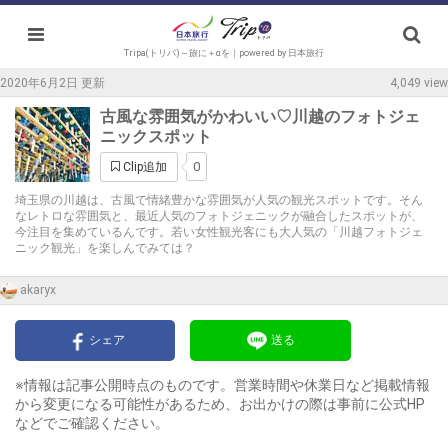
Tripa(トリパ)～旅に＋αを｜powered by 日本旅行
2020年6月2日 更新
4,049 view
古風な雰囲気がかわいい♡川越のフォトジェ
ニックスポット
0
Clip追加
埼玉県の川越は、古風で情緒豊かな雰囲気が人気の観光スポットです。そん
なレトロな雰囲気と、最近人気のフォトジェニックが融合したスポットが、
今注目を集めているんです。若い女性観光客にも大人気の「川越フォトジェ
ニック観光」を楽しんでみては？
akaryx
シェア
送る
※情報は記事公開時点のものです。営業時間や休業日など掲載情報
から変更になる可能性があるため、お出かけの際は事前に公式HP
などでご確認ください。