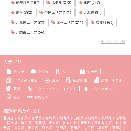
神奈川県 (107)
ホテル (373)
旅館 (252)
絶景 (382)
中国エリア (141)
北海道 (81)
北海道エリア (83)
九州エリア (211)
京都府 (60)
北関東エリア (66)
»
キーワード一覧
カテゴリ
旅レポ
女子旅
グルメ
お土産
世界遺産・絶景
温泉
観光情報
旅館・ホテル
芸術
アクティビティ・イベント
パワースポット
鉄道
お役立ち
都道府県から探す
北海道
｜
青森県
｜
岩手県
｜
宮城県
｜
秋田県
｜
山形県
｜
福島県
｜
茨城県
｜
栃木県
｜
群馬県
｜
埼玉県
｜
千葉県
｜
東京都
｜
神奈川県
｜
新潟県
｜
富山県
｜
石川県
｜
福
井県
｜
山梨県
｜
長野県
｜
岐阜県
｜
静岡県
｜
愛知県
｜
三重県
｜
滋賀県
｜
京都府
｜