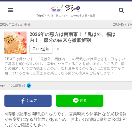
Tripa(トリパ)～旅に＋αを｜powered by 日本旅行
2026年2月3日 更新
29,645 view
2026年の恵方は南南東！「鬼は外、福は
内！」節分の由来を徹底解剖
0
Clip追加
2月3日は節分です。「鬼は外、福は内！」の元気な掛け声とともに豆をまい
て邪気を家から追い出し、幸せがやってくることを願います。ところで、節
分の由来、いつごろ始まったのか、なぜ豆をまくのかなどはご存知ですか？
知っているともっと豆まきが楽しくなる節分の由来をご紹介します！
Tripα編集部
シェア
送る
※情報は記事公開時点のものです。営業時間や休業日など掲載情報
から変更になる可能性があるため、お出かけの際は事前に公式HP
などでご確認ください。