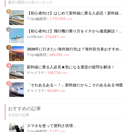
最近1週間の人気ランキング
1
【初心者向け】はじめて新幹線に乗る人必読！新幹線の乗り方をイチから徹底解説
Tripα編集部
|
1,775,950
view
2
【初心者向け】飛行機の乗り方をイチから徹底解説！（国内線・国際線）
coldbrew
|
218,687
view
3
2026年に行きたい海外旅行先は？海外担当者おすすめランキング
Tripα編集部
|
640,092
view
4
新幹線に乗る人必見★気になる運賃の疑問を解決！
チャイラテ
|
188,728
view
5
「それあるある～！」新幹線だからこそのあるある10選
チャイラテ
|
60,689
view
おすすめの記事
今注目の記事
スマホを使って便利さ倍増...
Tripα編集部
|
2,172
view