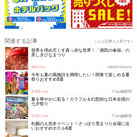
関連する記事
こんな記事も人気です♪
視界を埋め尽くす真っ赤な世界！「酒田の傘福」の
美しきひなまつり
980
tabibitokaoru
view
今年も夏の風物詩を満喫したい！関東で楽しめる夏
祭りおすすめ5選
8,300
Tripα編集部
view
夏を華やかに彩る！カラフル＆幻想的な日本全国の
七夕祭り
2,607
Tripα編集部
view
札幌の人気冬イベント！さっぽろ雪まつり会場に近
いおすすめホテル6選