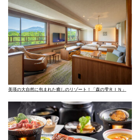
美瑛の大自然に包まれた癒しのリゾート！「森の雫ＲＩＮ」