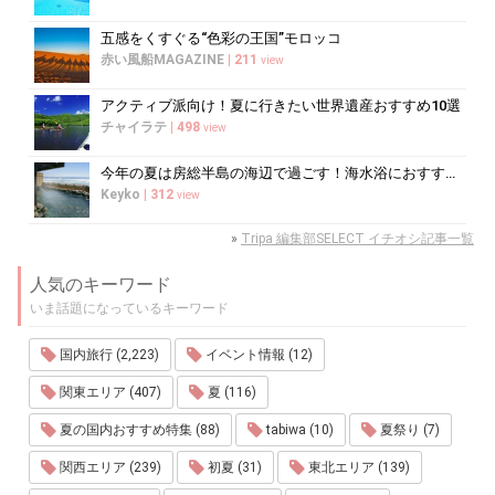
五感をくすぐる“色彩の王国”モロッコ
赤い風船MAGAZINE
|
211
view
アクティブ派向け！夏に行きたい世界遺産おすすめ10選
チャイラテ
|
498
view
今年の夏は房総半島の海辺で過ごす！海水浴におすすめの宿10選
Keyko
|
312
view
»
Tripa 編集部SELECT イチオシ記事一覧
人気のキーワード
いま話題になっているキーワード
国内旅行 (2,223)
イベント情報 (12)
関東エリア (407)
夏 (116)
夏の国内おすすめ特集 (88)
tabiwa (10)
夏祭り (7)
関西エリア (239)
初夏 (31)
東北エリア (139)