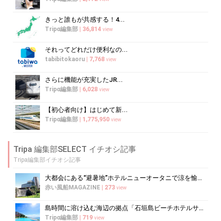
きっと誰もが共感する！4...
Tripα編集部
|
36,814
view
それってどれだけ便利なの...
tabibitokaoru
|
7,768
view
さらに機能が充実したJR...
Tripα編集部
|
6,028
view
【初心者向け】はじめて新...
Tripα編集部
|
1,775,950
view
Tripa 編集部SELECT イチオシ記事
Tripa編集部イチオシ記事
大都会にある“避暑地”ホテルニューオータニで涼を愉しむ
赤い風船MAGAZINE
|
273
view
島時間に溶け込む海辺の拠点「石垣島ビーチホテルサンシャイン」で心ほどけるく...
Tripα編集部
|
719
view