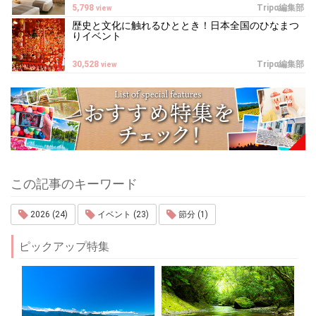
5,798
Tripα編集部
view
歴史と文化に触れるひととき！日本全国のひなまつ
りイベント
30,528
Tripα編集部
view
この記事のキーワード
2026 (24)
イベント (23)
節分 (1)
ピックアップ特集