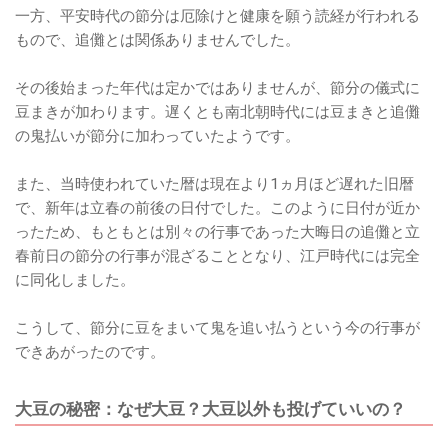
一方、平安時代の節分は厄除けと健康を願う読経が行われる
もので、追儺とは関係ありませんでした。
その後始まった年代は定かではありませんが、節分の儀式に
豆まきが加わります。遅くとも南北朝時代には豆まきと追儺
の鬼払いが節分に加わっていたようです。
また、当時使われていた暦は現在より1ヵ月ほど遅れた旧暦
で、新年は立春の前後の日付でした。このように日付が近か
ったため、もともとは別々の行事であった大晦日の追儺と立
春前日の節分の行事が混ざることとなり、江戸時代には完全
に同化しました。
こうして、節分に豆をまいて鬼を追い払うという今の行事が
できあがったのです。
大豆の秘密：なぜ大豆？大豆以外も投げていいの？