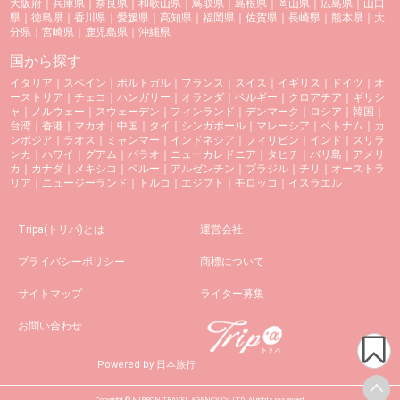
大阪府
｜
兵庫県
｜
奈良県
｜
和歌山県
｜
鳥取県
｜
島根県
｜
岡山県
｜
広島県
｜
山口
県
｜
徳島県
｜
香川県
｜
愛媛県
｜
高知県
｜
福岡県
｜
佐賀県
｜
長崎県
｜
熊本県
｜
大
分県
｜
宮崎県
｜
鹿児島県
｜
沖縄県
国から探す
イタリア
｜
スペイン
｜
ポルトガル
｜
フランス
｜
スイス
｜
イギリス
｜
ドイツ
｜
オ
ーストリア
｜
チェコ
｜
ハンガリー
｜
オランダ
｜
ベルギー
｜
クロアチア
｜
ギリシ
ャ
｜
ノルウェー
｜
スウェーデン
｜
フィンランド
｜
デンマーク
｜
ロシア
｜
韓国
｜
台湾
｜
香港
｜
マカオ
｜
中国
｜
タイ
｜
シンガポール
｜
マレーシア
｜
ベトナム
｜
カ
ンボジア
｜
ラオス
｜
ミャンマー
｜
インドネシア
｜
フィリピン
｜
インド
｜
スリラ
ンカ
｜
ハワイ
｜
グアム
｜
パラオ
｜
ニューカレドニア
｜
タヒチ
｜
バリ島
｜
アメリ
カ
｜
カナダ
｜
メキシコ
｜
ペルー
｜
アルゼンチン
｜
ブラジル
｜
チリ
｜
オーストラ
リア
｜
ニュージーランド
｜
トルコ
｜
エジプト
｜
モロッコ
｜
イスラエル
Tripa(トリパ)とは
運営会社
プライバシーポリシー
商標について
サイトマップ
ライター募集
お問い合わせ
Powered by 日本旅行
Copyright © NIPPON TRAVEL AGENCY Co.,LTD. All rights reserved.