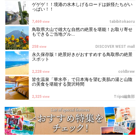
ゲゲゲ！！境港の水木しげるロードは妖怪たちがい
っぱい！！
7,469
tabibitokaoru
view
鳥取県大山で雄大な自然の絶景を堪能！お取り寄せ
もできるご当地グル...
258
DISCOVER WEST mall
view
永久保存版！絶景好きがおすすめする鳥取県の絶景
スポット
2,228
coldbrew
view
皆生温泉「華水亭」で日本海を望む美肌の湯と山陰
の美食を堪能する贅沢時間
2,325
Tripα編集部
view