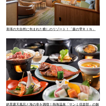
美瑛の大自然に包まれた癒しのリゾート！「森の雫ＲＩＮ」
絶景露天風呂と海の幸を満喫！熱海温泉「サンミ倶楽部」の魅