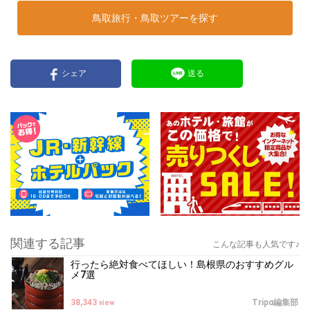
鳥取旅行・鳥取ツアーを探す
シェア
送る
関連する記事
こんな記事も人気です♪
行ったら絶対食べてほしい！島根県のおすすめグル
メ7選
38,343
Tripα編集部
view