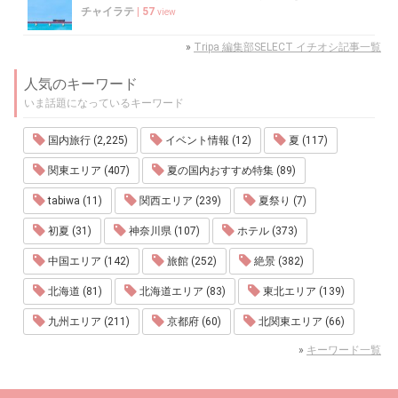
チャイラテ
|
57
view
»
Tripa 編集部SELECT イチオシ記事一覧
人気のキーワード
いま話題になっているキーワード
国内旅行 (2,225)
イベント情報 (12)
夏 (117)
関東エリア (407)
夏の国内おすすめ特集 (89)
tabiwa (11)
関西エリア (239)
夏祭り (7)
初夏 (31)
神奈川県 (107)
ホテル (373)
中国エリア (142)
旅館 (252)
絶景 (382)
北海道 (81)
北海道エリア (83)
東北エリア (139)
九州エリア (211)
京都府 (60)
北関東エリア (66)
»
キーワード一覧