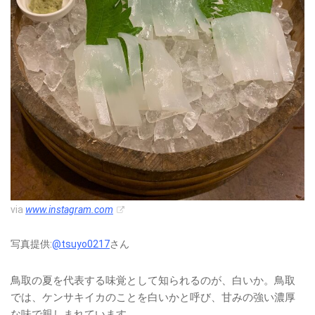
via
www.instagram.com
写真提供:
@tsuyo0217
さん
鳥取の夏を代表する味覚として知られるのが、白いか。鳥取
では、ケンサキイカのことを白いかと呼び、甘みの強い濃厚
な味で親しまれています。