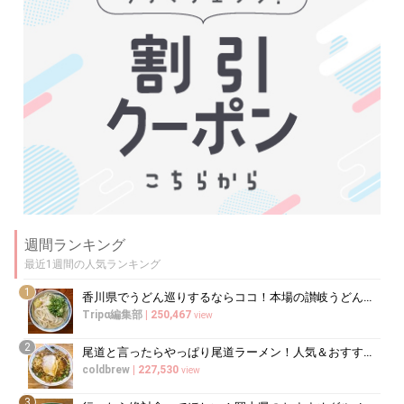
週間ランキング
最近1週間の人気ランキング
1
香川県でうどん巡りするならココ！本場の讃岐うどんの名店
Tripα編集部
|
250,467
view
2
尾道と言ったらやっぱり尾道ラーメン！人気＆おすすめ尾道ラーメン10選
coldbrew
|
227,530
view
3