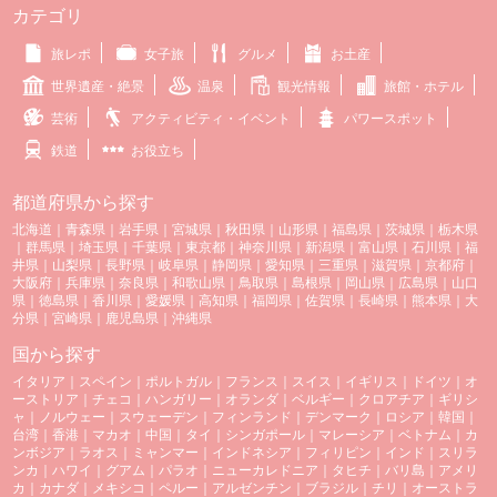
カテゴリ
旅レポ
女子旅
グルメ
お土産
世界遺産・絶景
温泉
観光情報
旅館・ホテル
芸術
アクティビティ・イベント
パワースポット
鉄道
お役立ち
都道府県から探す
北海道
｜
青森県
｜
岩手県
｜
宮城県
｜
秋田県
｜
山形県
｜
福島県
｜
茨城県
｜
栃木県
｜
群馬県
｜
埼玉県
｜
千葉県
｜
東京都
｜
神奈川県
｜
新潟県
｜
富山県
｜
石川県
｜
福
井県
｜
山梨県
｜
長野県
｜
岐阜県
｜
静岡県
｜
愛知県
｜
三重県
｜
滋賀県
｜
京都府
｜
大阪府
｜
兵庫県
｜
奈良県
｜
和歌山県
｜
鳥取県
｜
島根県
｜
岡山県
｜
広島県
｜
山口
県
｜
徳島県
｜
香川県
｜
愛媛県
｜
高知県
｜
福岡県
｜
佐賀県
｜
長崎県
｜
熊本県
｜
大
分県
｜
宮崎県
｜
鹿児島県
｜
沖縄県
国から探す
イタリア
｜
スペイン
｜
ポルトガル
｜
フランス
｜
スイス
｜
イギリス
｜
ドイツ
｜
オ
ーストリア
｜
チェコ
｜
ハンガリー
｜
オランダ
｜
ベルギー
｜
クロアチア
｜
ギリシ
ャ
｜
ノルウェー
｜
スウェーデン
｜
フィンランド
｜
デンマーク
｜
ロシア
｜
韓国
｜
台湾
｜
香港
｜
マカオ
｜
中国
｜
タイ
｜
シンガポール
｜
マレーシア
｜
ベトナム
｜
カ
ンボジア
｜
ラオス
｜
ミャンマー
｜
インドネシア
｜
フィリピン
｜
インド
｜
スリラ
ンカ
｜
ハワイ
｜
グアム
｜
パラオ
｜
ニューカレドニア
｜
タヒチ
｜
バリ島
｜
アメリ
カ
｜
カナダ
｜
メキシコ
｜
ペルー
｜
アルゼンチン
｜
ブラジル
｜
チリ
｜
オーストラ