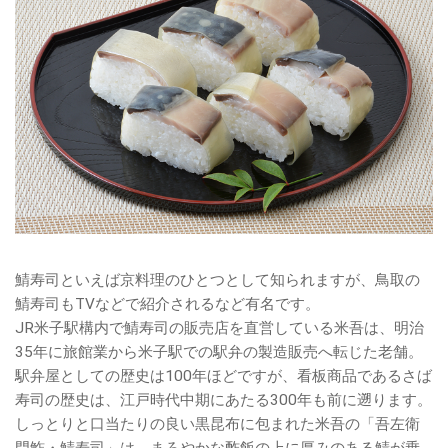
鯖寿司といえば京料理のひとつとして知られますが、鳥取の
鯖寿司もTVなどで紹介されるなど有名です。
JR米子駅構内で鯖寿司の販売店を直営している米吾は、明治
35年に旅館業から米子駅での駅弁の製造販売へ転じた老舗。
駅弁屋としての歴史は100年ほどですが、看板商品であるさば
寿司の歴史は、江戸時代中期にあたる300年も前に遡ります。
しっとりと口当たりの良い黒昆布に包まれた米吾の「吾左衛
門鮓・鯖寿司」は、まろやかな酢飯の上に厚みのある鯖が乗