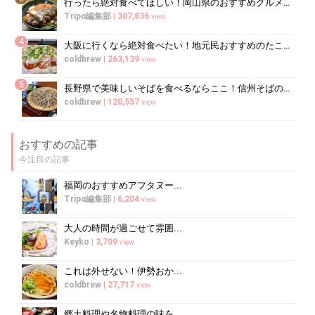
行ったら絶対食べてほしい！岡山県のおすすめグルメ15選
Tripα編集部
|
307,836
view
4
大阪に行くなら絶対食べたい！地元民おすすめのたこ焼き屋10選
coldbrew
|
263,139
view
5
長野県で美味しいそばを食べるならここ！信州そばの名店7選
coldbrew
|
120,557
view
おすすめの記事
今注目の記事
福岡のおすすめアフタヌー...
Tripα編集部
|
6,204
view
大人の時間が過ごせて雰囲...
Keyko
|
3,709
view
これは外せない！伊勢おか...
coldbrew
|
27,717
view
郷土料理や名物料理の味を...