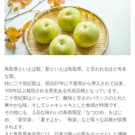
鳥取県といえば梨。梨といえば鳥取県。と言われるほど有名
な梨。
特に二十世紀梨は、明治37年に千葉県から導入されて以来、
100年以上栽培される歴史ある代表品種となっています。
二十世紀梨はジューシーで、酸味と甘さのバランスのとれた
爽やかな味。そしてシャキシャキとした食感が特徴です。
その他にも、上品な味わいの鳥取限定「なつひめ」をはじ
め、「新甘泉」「夏そよか」「秋栄」など様々な品種が収穫
されます。
また鳥取県倉吉市には、日本で唯一の梨をテーマとした博物