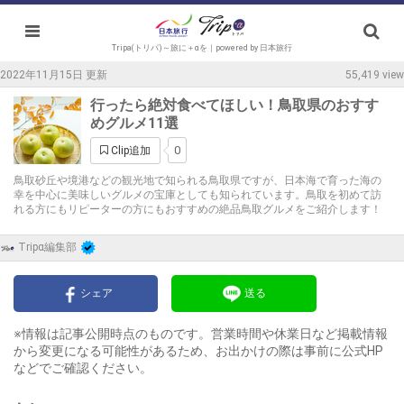
Tripa(トリパ)～旅に＋αを｜powered by 日本旅行
2022年11月15日 更新
55,419 view
行ったら絶対食べてほしい！鳥取県のおすす
めグルメ11選
0
Clip追加
鳥取砂丘や境港などの観光地で知られる鳥取県ですが、日本海で育った海の
幸を中心に美味しいグルメの宝庫としても知られています。鳥取を初めて訪
れる方にもリピーターの方にもおすすめの絶品鳥取グルメをご紹介します！
Tripα編集部
シェア
送る
※情報は記事公開時点のものです。営業時間や休業日など掲載情報
から変更になる可能性があるため、お出かけの際は事前に公式HP
などでご確認ください。