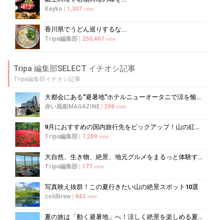
Keyko
|
1,307
view
香川県でうどん巡りするな...
Tripα編集部
|
250,467
view
Tripa 編集部SELECT イチオシ記事
Tripa編集部イチオシ記事
大都会にある“避暑地”ホテルニューオータニで涼を愉しむ
赤い風船MAGAZINE
|
298
view
9月におすすめの国内旅行先をピックアップ！山の紅葉絶景や果物狩りも
Tripα編集部
|
7,289
view
大自然、生き物、絶景、地元グルメをまるっと体験する「湘南西エリア」
Tripα編集部
|
177
view
写真映え抜群！この夏行きたい山の絶景スポット10選
coldbrew
|
843
view
夏の旅は「動く避暑地」へ！涼しく絶景を楽しめる夏に乗りたいローカル線10選