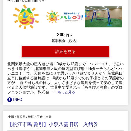
プランID：ticket0000039716
200
円 ～
基準料金（税込）
詳細を見る
北関東最大級の屋内遊び場！0歳から12歳まで「ハレニコ！」で思い
っきり遊ぼう！,北関東最大級の屋内型遊び場「Hiタッチらんど・ハ
レニコ！」で、天候を気にせず思いっきり遊びませんか？ 茨城県日
立市に位置する当施設は、0歳から12歳までのお子様とその保護者の
方が、 雨の日も風の日も、大小さまざまな遊具を使って安心して遊
べる全天候型施設です。 世界中で愛される「あそびと教育」のプロ
フェッショナル、株式会
.....もっと見る
INFO
中国
/
島根県
/
松江・玉造・出雲
【松江市民 割引】小泉八雲旧居 入館券