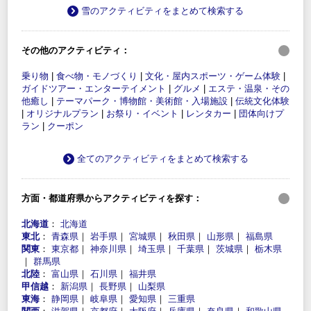
雪のアクティビティをまとめて検索する
その他のアクティビティ：
乗り物
|
食べ物・モノづくり
|
文化・屋内スポーツ・ゲーム体験
|
ガイドツアー・エンターテイメント
|
グルメ
|
エステ・温泉・その
他癒し
|
テーマパーク・博物館・美術館・入場施設
|
伝統文化体験
|
オリジナルプラン
|
お祭り・イベント
|
レンタカー
|
団体向けプ
ラン
|
クーポン
全てのアクティビティをまとめて検索する
方面・都道府県からアクティビティを探す：
北海道
：
北海道
東北
：
青森県
｜
岩手県
｜
宮城県
｜
秋田県
｜
山形県
｜
福島県
関東
：
東京都
｜
神奈川県
｜
埼玉県
｜
千葉県
｜
茨城県
｜
栃木県
｜
群馬県
北陸
：
富山県
｜
石川県
｜
福井県
甲信越
：
新潟県
｜
長野県
｜
山梨県
東海
：
静岡県
｜
岐阜県
｜
愛知県
｜
三重県