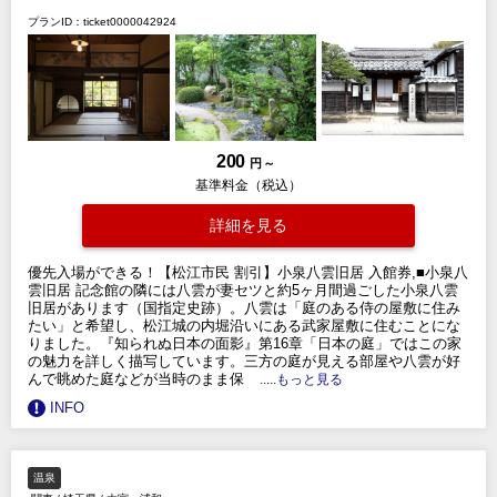
プランID：ticket0000042924
200
円 ～
基準料金（税込）
詳細を見る
優先入場ができる！【松江市民 割引】小泉八雲旧居 入館券,■小泉八
雲旧居 記念館の隣には八雲が妻セツと約5ヶ月間過ごした小泉八雲
旧居があります（国指定史跡）。八雲は「庭のある侍の屋敷に住み
たい」と希望し、松江城の内堀沿いにある武家屋敷に住むことにな
りました。『知られぬ日本の面影』第16章「日本の庭」ではこの家
の魅力を詳しく描写しています。三方の庭が見える部屋や八雲が好
んで眺めた庭などが当時のまま保
.....もっと見る
INFO
温泉