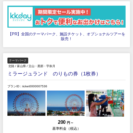
【PR】全国のテーマパーク、施設チケット、オプショナルツアーを
販売！
テーマパーク
北陸
/
富山県
/
立山・黒部・宇奈月
ミラージュランド のりもの券（1枚券）
プランID：ticket0000007536
200
円 ～
基準料金（税込）