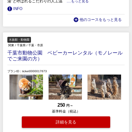
湯"と呼ばれるこだわりの人工温
.....もっと見る
INFO
他のコースをもっと見る
水族館・動物園
関東
/
千葉県
/
千葉・市原
千葉市動物公園 ベビーカーレンタル（モノレール
でご来園の方）
プランID：ticket0000017673
250
円 ～
基準料金（税込）
詳細を見る