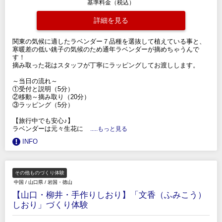
基準料金（税込）
詳細を見る
関東の気候に適したラベンダー７品種を選抜して植えている事と、
寒暖差の低い銚子の気候のため通年ラベンダーが摘めちゃうんで
す！
摘み取った花はスタッフが丁寧にラッピングしてお渡しします。
～当日の流れ～
①受付と説明（5分）
②移動～摘み取り（20分）
③ラッピング（5分）
【旅行中でも安心♪】
ラベンダーは元々生花に
.....もっと見る
INFO
その他ものづくり体験
中国
/
山口県
/
岩国・徳山
【山口・柳井・手作りしおり】「文香（ふみこう）
しおり」づくり体験