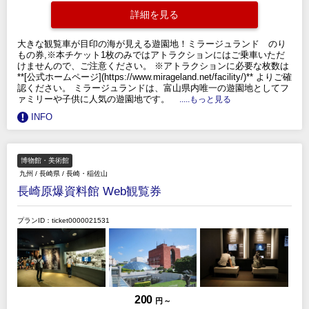
詳細を見る
大きな観覧車が目印の海が見える遊園地！ミラージュランド のり
もの券,※本チケット1枚のみではアトラクションにはご乗車いただ
けませんので、ご注意ください。 ※アトラクションに必要な枚数は
**[公式ホームページ](https://www.mirageland.net/facility/)** よりご確
認ください。 ミラージュランドは、富山県内唯一の遊園地としてフ
ァミリーや子供に人気の遊園地です。
.....もっと見る
INFO
博物館・美術館
九州
/
長崎県
/
長崎・稲佐山
長崎原爆資料館 Web観覧券
プランID：ticket0000021531
200
円 ～