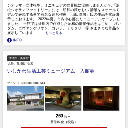
ジオラマ＝立体模型、ミニチュアの世界観に没頭しませんか？,「浜
松ジオラマファクトリー」には、昭和の懐かしい 情景をスケールモ
デルで表現する事で有名な造形作家 「山田卓司」氏の作品を常設展
示しております。 2022年夏、市内中心部にリニューアルオープンし
ました。 当館では番組内で作成した昭和の情景作品をはじめ、 ガン
ダム、エヴァンゲリオン、ゴジラ、ミリタリー等 さまざまな作品を
展示しています。
.....もっと見る
INFO
博物館・美術館
北陸
/
石川県
/
金沢
いしかわ生活工芸ミュージアム 入館券
プランID：ticket0000048564
260
円 ～
基準料金（税込）