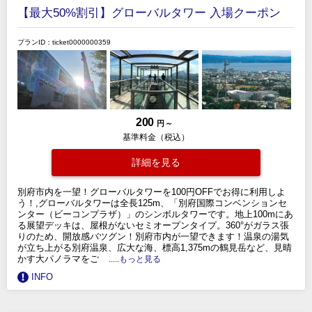
【最大50%割引】グローバルタワー 入場クーポン
プランID：ticket0000000359
200
円 ～
基準料金（税込）
詳細を見る
別府市内を一望！グローバルタワーを100円OFFでお得に利用しよ
う！,グローバルタワーは全長125m、「別府国際コンベンションセ
ンター（ビーコンプラザ）」のシンボルタワーです。地上100mにあ
る展望デッキは、屋根がないセミオープンタイプ。360°がガラス張
りのため、開放感バツグン！別府市内が一望できます！温泉の湯気
が立ち上がる別府温泉、広大な海、標高1,375mの鶴見岳など、見晴
かす大パノラマをご
.....もっと見る
INFO