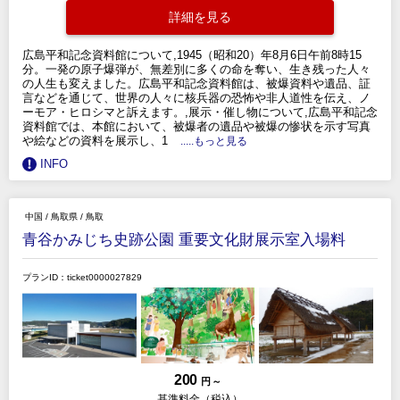
詳細を見る
広島平和記念資料館について,1945（昭和20）年8月6日午前8時15
分。一発の原子爆弾が、無差別に多くの命を奪い、生き残った人々
の人生も変えました。広島平和記念資料館は、被爆資料や遺品、証
言などを通じて、世界の人々に核兵器の恐怖や非人道性を伝え、ノ
ーモア・ヒロシマと訴えます。,展示・催し物について,広島平和記念
資料館では、本館において、被爆者の遺品や被爆の惨状を示す写真
や絵などの資料を展示し、1
.....もっと見る
INFO
中国
/
鳥取県
/
鳥取
青谷かみじち史跡公園 重要文化財展示室入場料
プランID：ticket0000027829
200
円 ～
基準料金（税込）