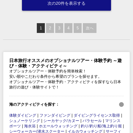
次の20件を表示する
1
2
3
4
5
次へ
日本旅行オススメのオプショナルツアー・体験予約 ～遊
び・体験・アクティビティ～
オプショナルツアー・体験予約を簡単検索！
安い順やこだわり条件から希望のプランを探せます。
オプショナルツアー・体験予約・アクティビティを探すなら日本
旅行の遊び・体験サイトで！
海のアクティビティを探す：
体験ダイビング
|
ファンダイビング
|
ダイビングライセンス取得
|
シュノーケリング
|
シーカヤック/カヌー
|
パラセール
|
マリンス
ポーツ
|
海水浴
|
ホエールウォッチング
|
釣り/釣り船/海上釣り堀
|
シーウォーカー/潜水スクーター
|
イルカウォッチング
|
サーフィ