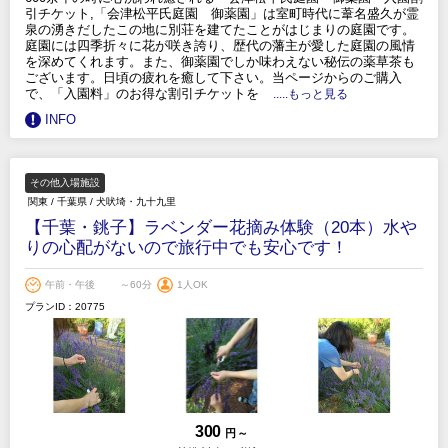
引チケット,「会津松平氏庭園 御薬園」は室町時代に葦名盛久が霊
泉の湧きだしたこの地に別荘を建てたことがはじまりの庭園です。
庭園には四季折々に花が咲き誇り、歴代の藩主が愛した庭園の風情
を深めてくれます。また、御薬園でしか味わえない秘伝の薬草茶も
ございます。日頃の疲れを癒して下さい。当ページからのご購入
で、「入園料」のお得な割引チケットを
.....もっと見る
INFO
その他入場施設
関東
/
千葉県
/
犬吠埼・九十九里
【千葉・銚子】ラベンダー花摘み体験（20本）水や
りの心配がないので旅行中でも安心です！
午前・午後
～60分
1人OK
プランID：20775
300
円 ～