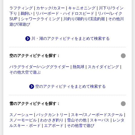
ラフティング
|
カヤック/カヌー
|
キャニオニング
|
川下り/ライン
下り
|
鵜飼い
|
リバーボード・ハイドロスピード
|
リバー/レイク
SUP
|
シャワークライミング
|
川釣り/湖釣り/渓流釣堀
|
その他川
遊び/湖遊び
川・湖のアクティビティをまとめて検索する
空のアクティビティを探す：
パラグライダー/ハンググライダー
|
熱気球
|
スカイダイビング
|
その他大空で遊ぶ
空のアクティビティをまとめて検索する
雪のアクティビティを探す：
スノーシュー
|
バックカントリー
|
スキー/スノーボードスクール
|
スノーモービル
|
わかさぎ釣り
|
雪山その他
|
スキーバス
|
レンタ
ルスキー・ボード
|
エアボード
|
その他雪で遊び