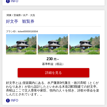
INFO
関東
/
茨城県
/
水戸・大洗
好文亭 観覧券
プランID：ticket0000018304
230
円 ～
基準料金（税込）
詳細を見る
好文亭とは,偕楽園内にある、水戸藩第9代藩主・徳川斉昭（とくが
わなりあき）が自ら設計したといわれる木造2層3階建ての好文亭。
斉昭はここで文人墨客や家臣、領内の人々を招き、詩歌や茶会を楽
しんだとされています。,,
INFO