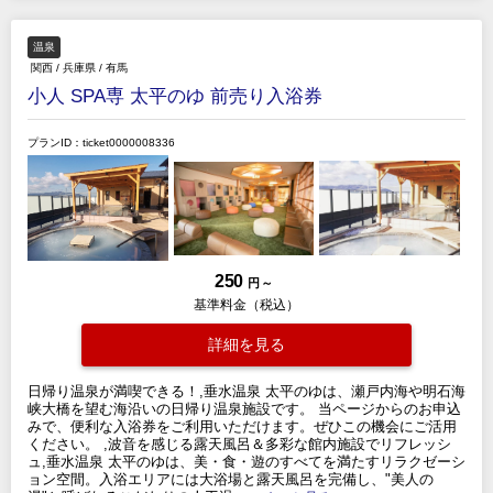
温泉
関西
/
兵庫県
/
有馬
小人 SPA専 太平のゆ 前売り入浴券
プランID：ticket0000008336
250
円 ～
基準料金（税込）
詳細を見る
日帰り温泉が満喫できる！,垂水温泉 太平のゆは、瀬戸内海や明石海
峡大橋を望む海沿いの日帰り温泉施設です。 当ページからのお申込
みで、便利な入浴券をご利用いただけます。ぜひこの機会にご活用
ください。 ,波音を感じる露天風呂＆多彩な館内施設でリフレッシ
ュ,垂水温泉 太平のゆは、美・食・遊のすべてを満たすリラクゼーシ
ョン空間。入浴エリアには大浴場と露天風呂を完備し、"美人の