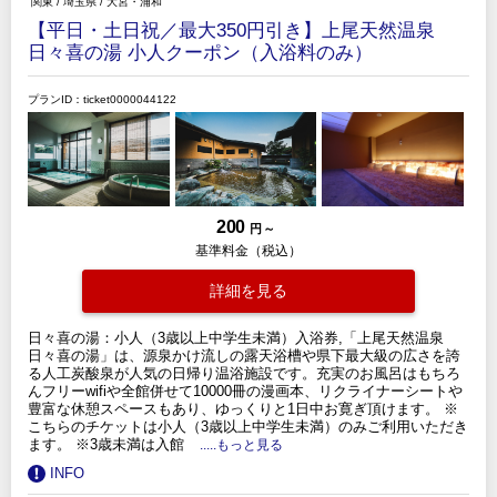
関東
/
埼玉県
/
大宮・浦和
【平日・土日祝／最大350円引き】上尾天然温泉
日々喜の湯 小人クーポン（入浴料のみ）
プランID：ticket0000044122
200
円 ～
基準料金（税込）
詳細を見る
日々喜の湯：小人（3歳以上中学生未満）入浴券,「上尾天然温泉
日々喜の湯」は、源泉かけ流しの露天浴槽や県下最大級の広さを誇
る人工炭酸泉が人気の日帰り温浴施設です。充実のお風呂はもちろ
んフリーwifiや全館併せて10000冊の漫画本、リクライナーシートや
豊富な休憩スペースもあり、ゆっくりと1日中お寛ぎ頂けます。 ※
こちらのチケットは小人（3歳以上中学生未満）のみご利用いただき
ます。 ※3歳未満は入館
.....もっと見る
INFO