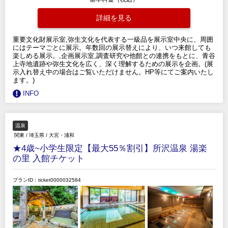
詳細を見る
重要文化財展示室,弥生文化を代表する一級品を展示室中央に、周囲
にはテーマごとに展示。年数回の展示替えにより、いつ来館しても
楽しめる展示。,企画展示室,調査研究や他館との連携をもとに、青谷
上寺地遺跡や弥生文化を広く、深く理解するための展示を企画。(展
示入れ替え中の場合はご覧いただけません。HP等にてご案内いたし
ます。)
INFO
温泉
関東
/
埼玉県
/
大宮・浦和
★4歳~小学生限定【最大55％割引】所沢温泉 湯楽
の里 入館チケット
プランID：ticket0000032584