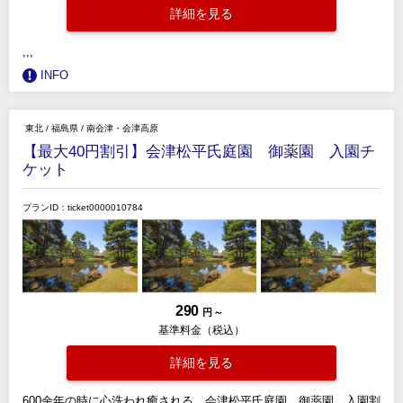
詳細を見る
,,,
INFO
東北
/
福島県
/
南会津・会津高原
【最大40円割引】会津松平氏庭園 御薬園 入園チ
ケット
プランID：ticket0000010784
290
円 ～
基準料金（税込）
詳細を見る
600余年の時に心洗われ癒される 会津松平氏庭園 御薬園 入園割