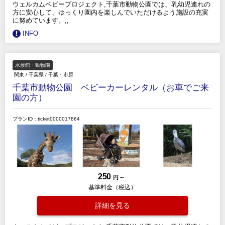
ウェルカムベビープロジェクト,千葉市動物公園では、乳幼児連れの
方に安心して、ゆっくり園内を楽しんでいただけるよう施設の充実
に努めています。,,
INFO
水族館・動物園
関東
/
千葉県
/
千葉・市原
千葉市動物公園 ベビーカーレンタル（お車でご来
園の方）
プランID：ticket0000017864
250
円 ～
基準料金（税込）
詳細を見る