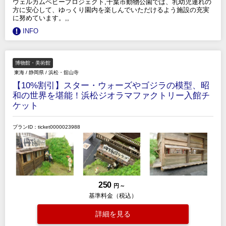
ウェルカムベビープロジェクト,千葉市動物公園では、乳幼児連れの
方に安心して、ゆっくり園内を楽しんでいただけるよう施設の充実
に努めています。,,
INFO
博物館・美術館
東海
/
静岡県
/
浜松・舘山寺
【10%割引】スター・ウォーズやゴジラの模型、昭
和の世界を堪能！浜松ジオラマファクトリー入館チ
ケット
プランID：ticket0000023988
250
円 ～
基準料金（税込）
詳細を見る