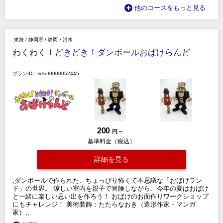
他のコースをもっと見る
東海
/
静岡県
/
静岡・清水
わくわく！どきどき！ダンボールおばけらんど
プランID：ticket0000052445
200
円 ～
基準料金（税込）
詳細を見る
,ダンボールで作られた、ちょっぴり怖くて不思議な「おばけラン
ド」の世界。 涼しい室内を親子で冒険しながら、今年の夏はおばけ
と一緒に楽しい思い出を作ろう！ おばけのお面作りワークショップ
にもチャレンジ！ 美術装飾：たたらなおき（造形作家・マンガ
家）,,