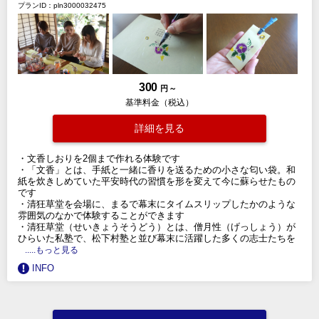
プランID：pln3000032475
300
円 ～
基準料金（税込）
詳細を見る
・文香しおりを2個まで作れる体験です
・「文香」とは、手紙と一緒に香りを送るための小さな匂い袋。和
紙を炊きしめていた平安時代の習慣を形を変えて今に蘇らせたもの
です
・清狂草堂を会場に、まるで幕末にタイムスリップしたかのような
雰囲気のなかで体験することができます
・清狂草堂（せいきょうそうどう）とは、僧月性（げっしょう）が
ひらいた私塾で、松下村塾と並び幕末に活躍した多くの志士たちを
.....もっと見る
INFO