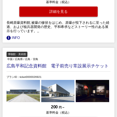
基準料金（税込）
詳細を見る
長崎原爆資料館,被爆の惨状をはじめ、原爆が投下されるに至った経
過、および核兵器開発の歴史、平和希求などストーリー性のある展
示を行っています。,,
INFO
博物館・美術館
中国
/
広島県
/
広島・宮島
広島平和記念資料館 電子前売り常設展示チケット
プランID：ticket0000026921
200
円 ～
基準料金（税込）