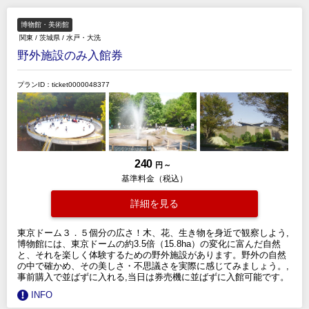
博物館・美術館
関東
/
茨城県
/
水戸・大洗
野外施設のみ入館券
プランID：ticket0000048377
240
円 ～
基準料金（税込）
詳細を見る
東京ドーム３．５個分の広さ！木、花、生き物を身近で観察しよう,
博物館には、東京ドームの約3.5倍（15.8ha）の変化に富んだ自然
と、それを楽しく体験するための野外施設があります。野外の自然
の中で確かめ、その美しさ・不思議さを実際に感じてみましょう。,
事前購入で並ばずに入れる,当日は券売機に並ばずに入館可能です。
INFO