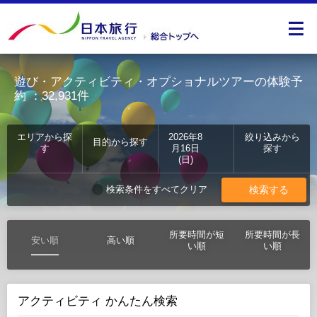
遊び・アクティビティ・オプショナルツアーの体験予
約
：32,931件
エリアから探
2026年8
絞り込みから
目的から探す
す
月16日
探す
(日)
検索する
検索条件をすべてクリア
所要時間が短
所要時間が長
安い順
高い順
い順
い順
アクティビティ かんたん検索