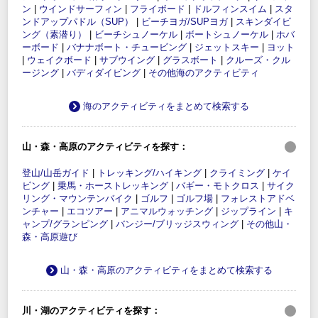
ン
|
ウインドサーフィン
|
フライボード
|
ドルフィンスイム
|
スタ
ンドアップパドル（SUP）
|
ビーチヨガ/SUPヨガ
|
スキンダイビ
ング（素潜り）
|
ビーチシュノーケル
|
ボートシュノーケル
|
ホバ
ーボード
|
バナナボート・チュービング
|
ジェットスキー
|
ヨット
|
ウェイクボード
|
サブウイング
|
グラスボート
|
クルーズ・クル
ージング
|
バディダイビング
|
その他海のアクティビティ
海のアクティビティをまとめて検索する
山・森・高原のアクティビティを探す：
登山/山岳ガイド
|
トレッキング/ハイキング
|
クライミング
|
ケイ
ビング
|
乗馬・ホーストレッキング
|
バギー・モトクロス
|
サイク
リング・マウンテンバイク
|
ゴルフ
|
ゴルフ場
|
フォレストアドベ
ンチャー
|
エコツアー
|
アニマルウォッチング
|
ジップライン
|
キ
ャンプ/グランピング
|
バンジー/ブリッジスウィング
|
その他山・
森・高原遊び
山・森・高原のアクティビティをまとめて検索する
川・湖のアクティビティを探す：