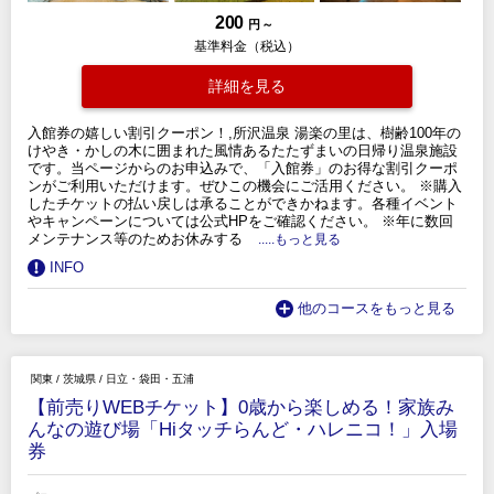
200
円 ～
基準料金（税込）
詳細を見る
入館券の嬉しい割引クーポン！,所沢温泉 湯楽の里は、樹齢100年の
けやき・かしの木に囲まれた風情あるたたずまいの日帰り温泉施設
です。当ページからのお申込みで、「入館券」のお得な割引クーポ
ンがご利用いただけます。ぜひこの機会にご活用ください。 ※購入
したチケットの払い戻しは承ることができかねます。各種イベント
やキャンペーンについては公式HPをご確認ください。 ※年に数回
メンテナンス等のためお休みする
.....もっと見る
INFO
他のコースをもっと見る
関東
/
茨城県
/
日立・袋田・五浦
【前売りWEBチケット】0歳から楽しめる！家族み
んなの遊び場「Hiタッチらんど・ハレニコ！」入場
券