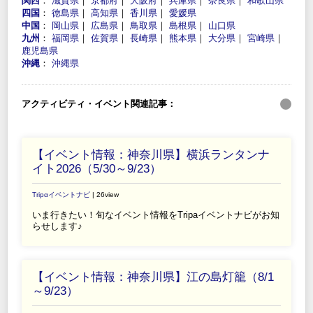
関西
：
滋賀県
｜
京都府
｜
大阪府
｜
兵庫県
｜
奈良県
｜
和歌山県
四国
：
徳島県
｜
高知県
｜
香川県
｜
愛媛県
中国
：
岡山県
｜
広島県
｜
鳥取県
｜
島根県
｜
山口県
九州
：
福岡県
｜
佐賀県
｜
長崎県
｜
熊本県
｜
大分県
｜
宮崎県
｜
鹿児島県
沖縄
：
沖縄県
アクティビティ・イベント関連記事：
【イベント情報：神奈川県】横浜ランタンナ
イト2026（5/30～9/23）
Tripαイベントナビ
| 26view
いま行きたい！旬なイベント情報をTripaイベントナビがお知
らせします♪
【イベント情報：神奈川県】江の島灯籠（8/1
～9/23）