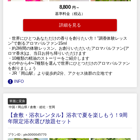
8,800
円 ～
基準料金（税込）
詳細を見る
・世界にひとつあなただけの香りを創りたい方！"調香体験レッス
ン"で創るアロマパルファン15ml
・約2時間の体験レッスン。お創りいただいたアロマパルファン(ア
ロマ香水)は、当日お持ち帰りいただけます
・10種類の精油のストーリーをご紹介します
その中から4〜7種類を選んで世界にひとつだけのアロマパルファン
を創りましょう
・JR「岡山駅」より徒歩約2分、アクセス抜群の立地です
INFO
華麗に変身
中国
/
岡山県
/
倉敷・総社・笠岡
【倉敷・浴衣レンタル】浴衣で夏を楽しもう！9周
年限定浴衣選び放題セット
プランID：pln3000045770