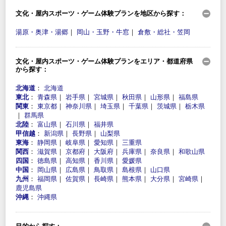
文化・屋内スポーツ・ゲーム体験プランを地区から探す：
湯原・奥津・湯郷
｜
岡山・玉野・牛窓
｜
倉敷・総社・笠岡
文化・屋内スポーツ・ゲーム体験プランをエリア・都道府県
から探す：
北海道
：
北海道
東北
：
青森県
｜
岩手県
｜
宮城県
｜
秋田県
｜
山形県
｜
福島県
関東
：
東京都
｜
神奈川県
｜
埼玉県
｜
千葉県
｜
茨城県
｜
栃木県
｜
群馬県
北陸
：
富山県
｜
石川県
｜
福井県
甲信越
：
新潟県
｜
長野県
｜
山梨県
東海
：
静岡県
｜
岐阜県
｜
愛知県
｜
三重県
関西
：
滋賀県
｜
京都府
｜
大阪府
｜
兵庫県
｜
奈良県
｜
和歌山県
四国
：
徳島県
｜
高知県
｜
香川県
｜
愛媛県
中国
：
岡山県
｜
広島県
｜
鳥取県
｜
島根県
｜
山口県
九州
：
福岡県
｜
佐賀県
｜
長崎県
｜
熊本県
｜
大分県
｜
宮崎県
｜
鹿児島県
沖縄
：
沖縄県