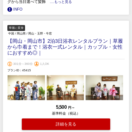
グから当日選べて髪飾
.....もっと見る
INFO
華麗に変身
中国
/
岡山県
/
岡山・玉野・牛窓
【岡山・岡山市】2泊3日浴衣レンタルプラン｜草履
から巾着まで！浴衣一式レンタル｜カップル・女性
におすすめ◎｜
301分～360分
1人OK
プランID：45415
5,500
円 ～
基準料金（税込）
詳細を見る