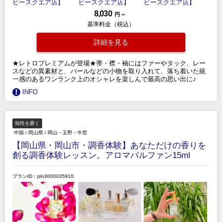
8,030
円 ～
基準料金（税込）
詳細を見る
★レトロプレミアムが登場★帯・襟・袖にはファーやタック、レー
スなどの異素材と、パールなどの小物を取り入れて、落ち着いた統
一感のあるワンランク上のオシャレを楽しんで最高の思い出に♪
INFO
知性を磨く
中国
/
岡山県
/
岡山・玉野・牛窓
【岡山県・岡山市・調香体験】あなただけの香りを
創る調香体験レッスン。アロマパルファン15ml
プランID：pln3000035910