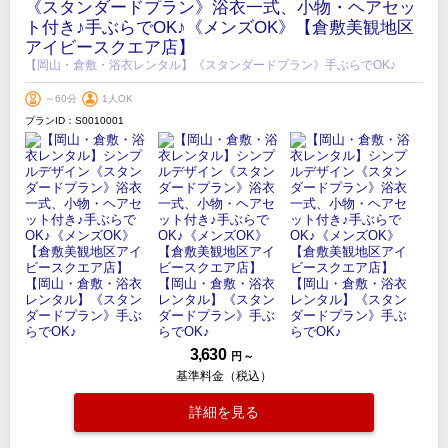
《スタンダードプラン》浴衣一式、小物・ヘアセッ
ト付き♪手ぶらでOK♪《メンズOK》【倉敷美観地区
アイビースクエア店】
【岡山・倉敷・浴衣レンタル】《スタンダードプラン》手ぶらでOK♪
～60分
1人OK
プランID：S0010001
3,630
円 ～
基準料金（税込）
詳細を見る