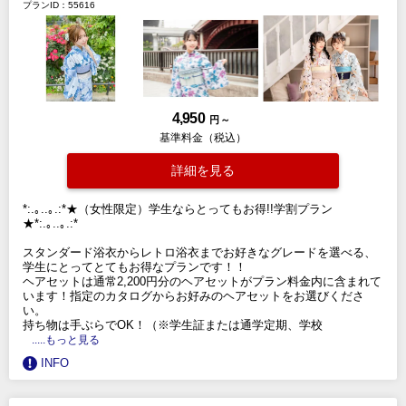
プランID：55616
4,950
円 ～
基準料金（税込）
詳細を見る
*:.｡..｡.:*★（女性限定）学生ならとってもお得!!学割プラン
★*:.｡..｡.:*
スタンダード浴衣からレトロ浴衣までお好きなグレードを選べる、
学生にとってとてもお得なプランです！！
ヘアセットは通常2,200円分のヘアセットがプラン料金内に含まれて
います！指定のカタログからお好みのヘアセットをお選びくださ
い。
持ち物は手ぶらでOK！（※学生証または通学定期、学校
.....もっと見る
INFO