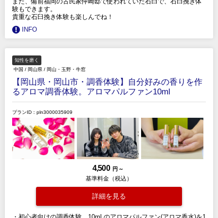
また、備前福岡の古民家仲崎邸で使われていた石臼で、石臼挽き体
験もできます。
貴重な石臼挽き体験も楽しんでね！
INFO
知性を磨く
中国
/
岡山県
/
岡山・玉野・牛窓
【岡山県・岡山市・調香体験】自分好みの香りを作
るアロマ調香体験。アロマパルファン10ml
プランID：pln3000035909
4,500
円 ～
基準料金（税込）
詳細を見る
・初心者向けの調香体験。10ml のアロマパルファン(アロマ香水)を1