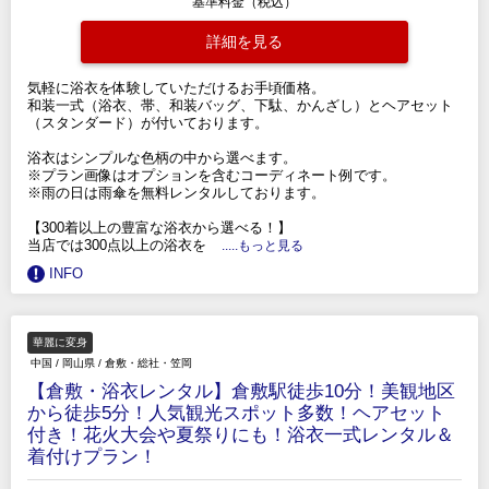
基準料金（税込）
詳細を見る
気軽に浴衣を体験していただけるお手頃価格。
和装一式（浴衣、帯、和装バッグ、下駄、かんざし）とヘアセット
（スタンダード）が付いております。
浴衣はシンプルな色柄の中から選べます。
※プラン画像はオプションを含むコーディネート例です。
※雨の日は雨傘を無料レンタルしております。
【300着以上の豊富な浴衣から選べる！】
当店では300点以上の浴衣を
.....もっと見る
INFO
華麗に変身
中国
/
岡山県
/
倉敷・総社・笠岡
【倉敷・浴衣レンタル】倉敷駅徒歩10分！美観地区
から徒歩5分！人気観光スポット多数！ヘアセット
付き！花火大会や夏祭りにも！浴衣一式レンタル＆
着付けプラン！