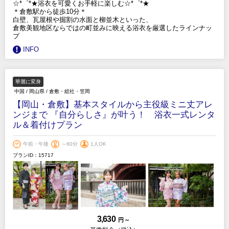
☆*゜*★浴衣を可愛くお手軽に楽しむ☆*゜*★
＊倉敷駅から徒歩10分＊
白壁、瓦屋根や掘割の水面と柳並木といった、
倉敷美観地区ならではの町並みに映える浴衣を厳選したラインナッ
プ
INFO
華麗に変身
中国
/
岡山県
/
倉敷・総社・笠岡
【岡山・倉敷】基本スタイルから主役級ミニ丈アレ
ンジまで 『自分らしさ』が叶う！ 浴衣一式レンタ
ル＆着付けプラン
午前・午後
～60分
1人OK
プランID：15717
3,630
円 ～