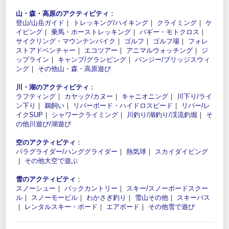
山・森・高原のアクティビティ
：
登山/山岳ガイド
｜
トレッキング/ハイキング
｜
クライミング
｜
ケ
イビング
｜
乗馬・ホーストレッキング
｜
バギー・モトクロス
｜
サイクリング・マウンテンバイク
｜
ゴルフ
｜
ゴルフ場
｜
フォレ
ストアドベンチャー
｜
エコツアー
｜
アニマルウォッチング
｜
ジ
ップライン
｜
キャンプ/グランピング
｜
バンジー/ブリッジスウィ
ング
｜
その他山・森・高原遊び
川・湖のアクティビティ
：
ラフティング
｜
カヤック/カヌー
｜
キャニオニング
｜
川下り/ライ
ン下り
｜
鵜飼い
｜
リバーボード・ハイドロスピード
｜
リバー/レ
イクSUP
｜
シャワークライミング
｜
川釣り/湖釣り/渓流釣堀
｜
そ
の他川遊び/湖遊び
空のアクティビティ
：
パラグライダー/ハンググライダー
｜
熱気球
｜
スカイダイビング
｜
その他大空で遊ぶ
雪のアクティビティ
：
スノーシュー
｜
バックカントリー
｜
スキー/スノーボードスクー
ル
｜
スノーモービル
｜
わかさぎ釣り
｜
雪山その他
｜
スキーバス
｜
レンタルスキー・ボード
｜
エアボード
｜
その他雪で遊び