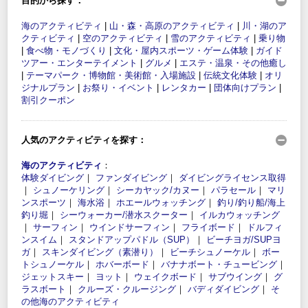
目的から探す：
海のアクティビティ
|
山・森・高原のアクティビティ
|
川・湖のア
クティビティ
|
空のアクティビティ
|
雪のアクティビティ
|
乗り物
|
食べ物・モノづくり
|
文化・屋内スポーツ・ゲーム体験
|
ガイド
ツアー・エンターテイメント
|
グルメ
|
エステ・温泉・その他癒し
|
テーマパーク・博物館・美術館・入場施設
|
伝統文化体験
|
オリ
ジナルプラン
|
お祭り・イベント
|
レンタカー
|
団体向けプラン
|
割引クーポン
人気のアクティビティを探す：
海のアクティビティ
：
体験ダイビング
｜
ファンダイビング
｜
ダイビングライセンス取得
｜
シュノーケリング
｜
シーカヤック/カヌー
｜
パラセール
｜
マリ
ンスポーツ
｜
海水浴
｜
ホエールウォッチング
｜
釣り/釣り船/海上
釣り堀
｜
シーウォーカー/潜水スクーター
｜
イルカウォッチング
｜
サーフィン
｜
ウインドサーフィン
｜
フライボード
｜
ドルフィ
ンスイム
｜
スタンドアップパドル（SUP）
｜
ビーチヨガ/SUPヨ
ガ
｜
スキンダイビング（素潜り）
｜
ビーチシュノーケル
｜
ボー
トシュノーケル
｜
ホバーボード
｜
バナナボート・チュービング
｜
ジェットスキー
｜
ヨット
｜
ウェイクボード
｜
サブウイング
｜
グ
ラスボート
｜
クルーズ・クルージング
｜
バディダイビング
｜
そ
の他海のアクティビティ