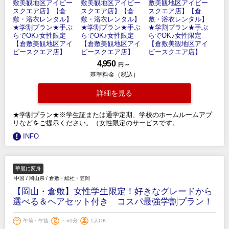
4,950
円 ～
基準料金（税込）
詳細を見る
★学割プラン★※学生証または通学定期、学校のホームルームアプ
リなどをご提示ください。（女性限定のサービスです。
INFO
華麗に変身
中国
/
岡山県
/
倉敷・総社・笠岡
【岡山・倉敷】女性学生限定！好きなグレードから
選べる＆ヘアセット付き コスパ最強学割プラン！
午前・午後
～60分
1人OK