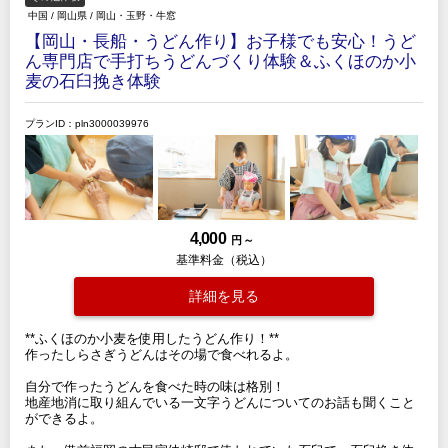
中国
/
岡山県
/
岡山・玉野・牛窓
【岡山・長船・うどん作り】お子様でも安心！うど
ん専門店で手打ちうどんづくり体験＆ふくほのか小
麦の石臼挽き体験
プランID：pln3000039976
4,000
円 ～
基準料金（税込）
詳細を見る
**ふくほのか小麦を使用したうどん作り！**
作ったしらさぎうどんはその場で食べれるよ。
自分で作ったうどんを食べた時の味は格別！
地産地消に取り組んでいる一文字うどんについてのお話も聞くこと
ができるよ。