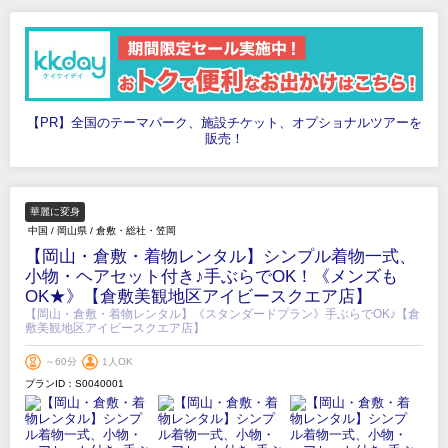
【PR】全国のテーマパーク、施設チケット、オプショナルツアーを
販売！
華麗に変身
中国
/
岡山県
/
倉敷・総社・笠岡
【岡山・倉敷・着物レンタル】シンプル着物一式、
小物・ヘアセット付き♪手ぶらでOK！《メンズも
OK★》【倉敷美観地区アイビースクエア店】
【岡山・倉敷・着物レンタル】《スタンダードプラン》手ぶらでOK♪【倉
敷美観地区アイビースクエア店】
～60分
1人OK
プランID：S0040001