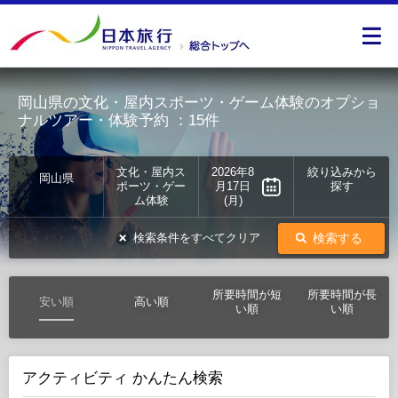
岡山県の文化・屋内スポーツ・ゲーム体験のオプショ
ナルツアー・体験予約
：15件
文化・屋内ス
2026年8
絞り込みから
岡山県
ポーツ・ゲー
月17日
探す
ム体験
(月)
検索する
検索条件をすべてクリア
所要時間が短
所要時間が長
安い順
高い順
い順
い順
アクティビティ かんたん検索