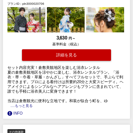
プランID：pln3000020706
3,630
円 ～
基準料金（税込）
詳細を見る
セット内容充実！倉敷美観地区を楽しむ浴衣レンタル
夏の倉敷美観地区を涼やかに楽しむ、浴衣レンタルプラン。「浴
衣・帯・巾着・草履・かんざし」すべてフルセットで、手ぶらで利
用できます。プロによる着付けは所要約20分と大変スピーディ。ヘ
アメイクによるシンプルなヘアアレンジもプランに含まれていて、
誰でも手軽に浴衣美人に変身できます！
当店は倉敷観光に便利な立地です。和装が似合う町を、ゆ
.....もっと見る
INFO
その他体験