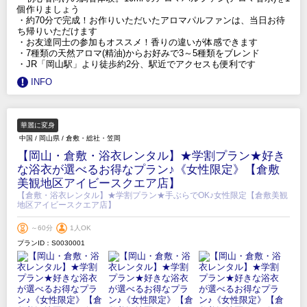
個作りましょう
・約70分で完成！お作りいただいたアロマパルファンは、当日お待
ち帰りいただけます
・お友達同士の参加もオススメ！香りの違いが体感できます
・7種類の天然アロマ(精油)からお好みで3～5種類をブレンド
・JR「岡山駅」より徒歩約2分、駅近でアクセスも便利です
INFO
華麗に変身
中国
/
岡山県
/
倉敷・総社・笠岡
【岡山・倉敷・浴衣レンタル】★学割プラン★好き
な浴衣が選べるお得なプラン♪《女性限定》【倉敷
美観地区アイビースクエア店】
【倉敷・浴衣レンタル】★学割プラン★手ぶらでOK♪女性限定【倉敷美観
地区アイビースクエア店】
～60分
1人OK
プランID：S0030001