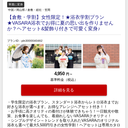
華麗に変身
中国
/
岡山県
/
倉敷・総社・笠岡
【倉敷・学割】女性限定！★浴衣学割プラン
★VASARA浴衣でお得に夏の思い出を作りません
か？ヘアセット&髪飾り付きで可愛く変身♪
プランID：pln3000040462
4,950
円 ～
基準料金（税込）
詳細を見る
・学生限定の浴衣プラン。スタンダート浴衣からレトロ浴衣までお
好きな浴衣が選べます。お得なアレンジヘアセット付き！！
・お手頃に高クオリティの着付けが体験できちゃう！一日観光や散
策、お食事を楽しんでも、着崩れしないVASARAクオリティ！
・シンプルデザイン～トレンドを取り入れたVASARAのオリジナル
浴衣も選べて最大5,500円引きの女性学割！ヘアセットは専用カタロ