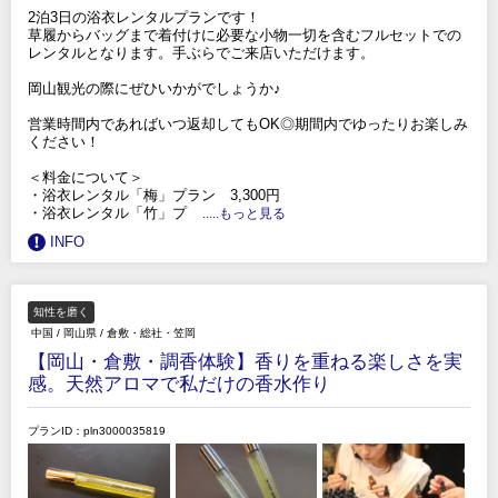
2泊3日の浴衣レンタルプランです！
草履からバッグまで着付けに必要な小物一切を含むフルセットでの
レンタルとなります。手ぶらでご来店いただけます。
岡山観光の際にぜひいかがでしょうか♪
営業時間内であればいつ返却してもOK◎期間内でゆったりお楽しみ
ください！
＜料金について＞
・浴衣レンタル「梅」プラン 3,300円
・浴衣レンタル「竹」プ
.....もっと見る
INFO
知性を磨く
中国
/
岡山県
/
倉敷・総社・笠岡
【岡山・倉敷・調香体験】香りを重ねる楽しさを実
感。天然アロマで私だけの香水作り
プランID：pln3000035819