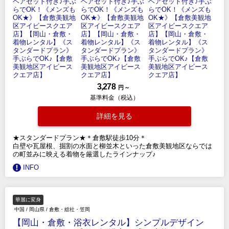
3,278
円 ～
基準料金（税込）
詳細を見る
★スタンダードプラン★＊倉敷駅徒歩10分＊
白壁や瓦屋根、掘割の水面と柳並木といった倉敷美観地区ならでは
の町並みに映える着物を厳選したラインナップ♪
INFO
華麗に変身
中国
/
岡山県
/
倉敷・総社・笠岡
【岡山・倉敷・浴衣レンタル】シンプルデザイン