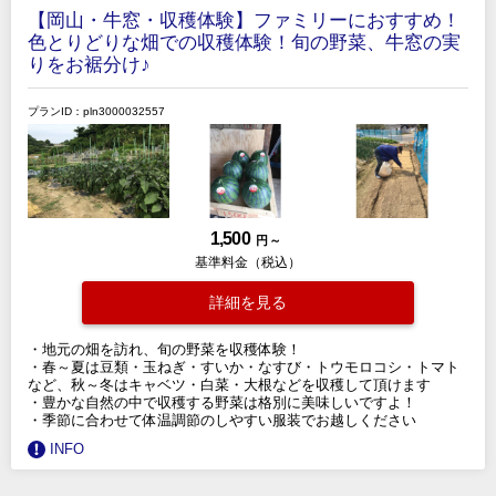
【岡山・牛窓・収穫体験】ファミリーにおすすめ！
色とりどりな畑での収穫体験！旬の野菜、牛窓の実
りをお裾分け♪
プランID：pln3000032557
1,500
円 ～
基準料金（税込）
詳細を見る
・地元の畑を訪れ、旬の野菜を収穫体験！
・春～夏は豆類・玉ねぎ・すいか・なすび・トウモロコシ・トマト
など、秋～冬はキャベツ・白菜・大根などを収穫して頂けます
・豊かな自然の中で収穫する野菜は格別に美味しいですよ！
・季節に合わせて体温調節のしやすい服装でお越しください
INFO