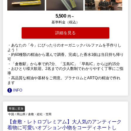
5,500
円 ～
基準料金（税込）
詳細を見る
・あなたの「今」にぴったりのオーガニックパルファムを手作りし
よう！
・約60種類の精油から選んで調香。完成した香水1個は当日持ち帰り
可
・「倉敷駅」から車で約7分、「玉島IC」「早島IC」からは約15分
・おひとり様大歓迎。2名までの少人数制でわかりやすく丁寧にご指
導
・高品質な精油や基材をご用意。プラナロムとARTQの精油で作れ
ます
INFO
華麗に変身
中国
/
岡山県
/
倉敷・総社・笠岡
【倉敷・レトロプレミアム】大人気のアンティーク
着物に可愛いオプション小物をコーディネートし