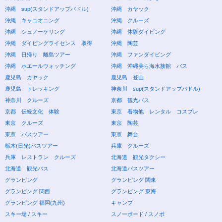
沖縄 sup(スタンドアップパドル)
沖縄 カヤック
沖縄 キャニオニング
沖縄 クルーズ
沖縄 シュノーケリング
沖縄 体験ダイビング
沖縄 ダイビングライセンス 取得
沖縄 陶芸
沖縄 日帰り 離島ツアー
沖縄 ファンダイビング
沖縄 ホエールウォッチング
沖縄 沖縄美ら海水族館 バス
鹿児島 カヤック
鹿児島 登山
鹿児島 トレッキング
神奈川 sup(スタンドアップパドル)
神奈川 クルーズ
京都 観光バス
京都 伝統文化 体験
東京 着物他 レンタル コスプレ
東京 クルーズ
東京 陶芸
東京 バスツアー
東京 舞台
栃木(日光)バスツアー
兵庫 クルーズ
兵庫 レストラン クルーズ
北海道 観光タクシー
北海道 観光バス
北海道バスツアー
グランピング
グランピング 関東
グランピング 関西
グランピング 東海
グランピング 福岡(九州)
キャンプ
スキー場 / スキー
スノーボード / スノボ